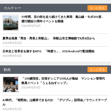
カルチャー
もっと見る
55年間、京の街を走り続けてきた車両 嵐山線・モボ301形、
運行開始55周年イベントを開催
2026年8月6日
夏季企画展「秀吉・秀長と和歌山」 和歌山市立博物館で8月8日から
2026年8月6日
日本史と世界史を旅するRPG 「時渡り」、iOS/Androidで配信開始
2026年8月6日
動画
もっと見る
「100歳現役」目指すシニア1500人が集結 マンション管理代
務員イベント「うぇるねすシップ」
2026年8月4日
AI時代、「暗黙知」は継承できるのか 「デジブレ」説明会／ラウンドテーブ
ル
2026年8月3日