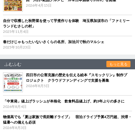
2026年4月15日
自分で収穫した秋野菜を使って芋煮作りを体験 埼玉県加須市の「ファミリー
ランドむさしの村」
2025年11月4日
春だけじゃもったいないさくらの名所、加治川で秋のマルシェ
2025年10月23日
ふむふむ
もっと見る
四日市の公害克服の歴史を伝える絵本『スモックリン』制作プ
ロジェクト クラウドファンディングで支援を募集
2026年8月5日
「中東発」値上げラッシュが本格化 飲食料品値上げ、約3年ぶりの多さに
2026年8月4日
物価高でも「夏は家族で長距離ドライブ」 宿泊ドライブ予算4万円超、渋滞・
猛暑への備えも必須
2026年8月3日