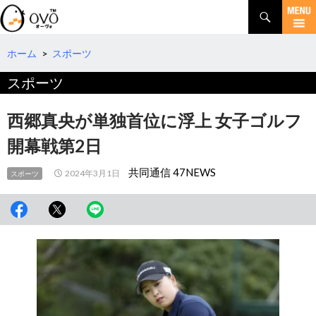
検
索
コ
ン
テ
ホーム
>
スポーツ
ン
スポーツ
ツ
へ
移
西郷真央が単独首位に浮上 女子ゴルフ
動
開幕戦第2日
共同通信 47NEWS
2024年3月1日
スポーツ