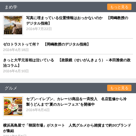
まめ学
もっと見る
写真に埋まっている位置情報はおっかないのか 【岡嶋教授の
デジタル指南】
2026年7月22日
ゼロトラストって何？ 【岡嶋教授のデジタル指南】
2026年6月18日
きっと大平元首相は泣いている 【政眼鏡（せいがんきょう）－本田雅俊の政
治コラム】
2026年6月10日
グルメ
もっと見る
セブン‐イレブン、カレー15商品を一斉投入 名店監修から冷
製うどんまで“夏のカレーフェス”を開催中
2026年8月6日
横浜高島屋で「韓国市場」がスタート 人気グルメから雑貨まで約30ブランド
が集結