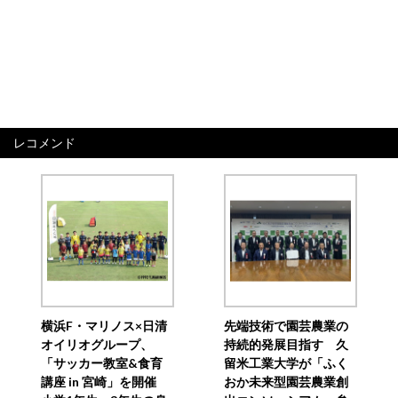
レコメンド
横浜F・マリノス×日清
先端技術で園芸農業の
オイリオグループ、
持続的発展目指す 久
「サッカー教室&食育
留米工業大学が「ふく
講座 in 宮崎」を開催
おか未来型園芸農業創