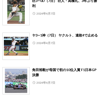
巨3―0D（7日） 巨人・高橋礼、3年ぶり勝
利
2024年4月7日
ヤ3―1神（7日） ヤクルト、連敗4で止める
2024年4月7日
角田裕毅が母国で初の10位入賞 F1日本GP
決勝
2024年4月7日