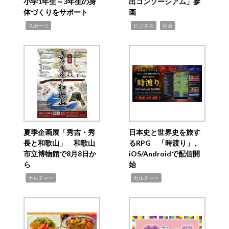
小学1年生～3年生の身
出コンソーシアム」参
体づくりをサポート
画
,
,
,
スポーツ
ビジネス
社会
夏季企画展「秀吉・秀
日本史と世界史を旅す
長と和歌山」 和歌山
るRPG 「時渡り」、
市立博物館で8月8日か
iOS/Androidで配信開
ら
始
,
,
カルチャー
カルチャー