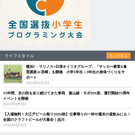
ライフスタイル
もっと見る
横浜F・マリノス×日清オイリオグループ、「サッカー教室&食
育講座 in 宮崎」を開催 小学1年生～3年生の身体づくりをサ
ポート
2026年8月6日
55年間、京の街を走り続けてきた車両 嵐山線・モボ301形、運行開始55周年
イベントを開催
2026年8月6日
【入場無料！大江戸ビール祭り2026秋】仕事帰りの一杯や週末の昼飲みにも！
全国のクラフトビールが大集合｜品川
2026年8月6日