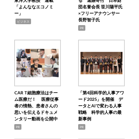
東洋大学教授 連載
る 遺贈寄付 日本財
「よんななエコノミ
団名誉会長 笹川陽平氏
ー」
×フリーアナウンサー
長野智子氏
,
ビジネス
PR
CAR T細胞療法はチー
「第4回科学的人事アワ
ム医療だ！ 医療従事
ード2025」を開催 デ
者の情熱、患者さんの
ータとAIで変わる人事
思いを伝えるドキュメ
戦略 科学的人事の最
ンタリー動画を公開中
新事例
PR
PR