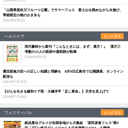
2026年8月5日
「山梨県笛吹川フルーツ公園」でサマーフェス 富士山を眺めながら水遊び、
季節限定の桃のかき氷も
2026年8月3日
ヘルスケア
もっと見る
現代書林から新刊『こんなときには、まず、漢方！』 漢方三
考塾の15人の医師や薬剤師が執筆
2026年8月5日
重症筋無力症への正しい知識と理解を 8月8日広島市で公開講座、オンライン
配信も
2026年7月31日
【がんを生きる緩和ケア医・大橋洋平「足し算命」】天空を見上げて
2026年7月28日
フェスティバル
もっと見る
絶品屋台グルメが全国各地から大集結 “庶民派食フェス”第4
回「川口×絶品グルメビール＆日本酒祭り2026」を開催