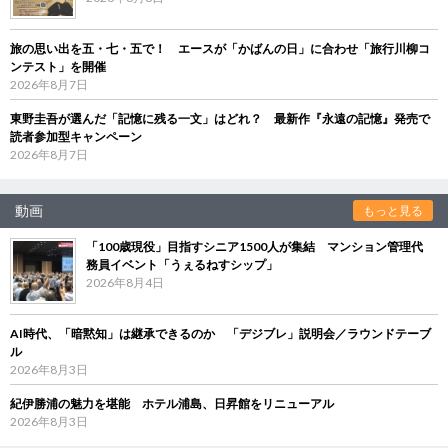
旅の思い出を五・七・五で！ エースが「かばんの日」に合わせ「旅行川柳コ
ンテスト」を開催
2026年8月7日
東野圭吾が選んだ「記憶に残る一文」はどれ？ 最新作『永遠の記憶』発売で
読者参加型キャンペーン
2026年8月7日
動画
もっと見る
「100歳現役」目指すシニア1500人が集結 マンション管理代
務員イベント「うぇるねすシップ」
2026年8月4日
AI時代、「暗黙知」は継承できるのか 「デジブレ」説明会／ラウンドテーブ
ル
2026年8月3日
紀伊勝浦の魅力を堪能 ホテル浦島、日昇館をリニューアル
2026年8月3日