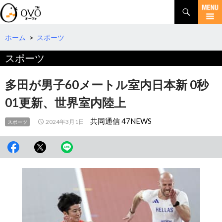
検
索
コ
ン
テ
ホーム
>
スポーツ
ン
スポーツ
ツ
へ
移
多田が男子60メートル室内日本新 0秒
動
01更新、世界室内陸上
共同通信 47NEWS
2024年3月1日
スポーツ