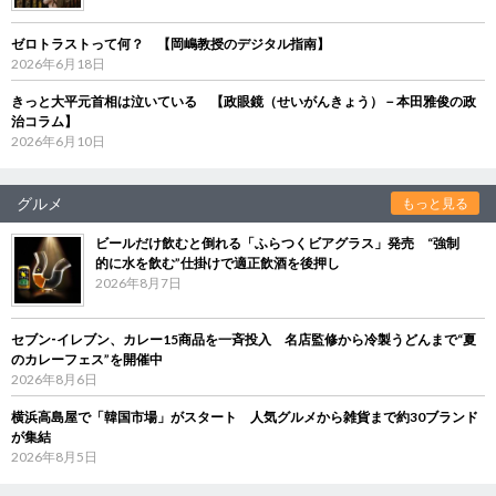
ゼロトラストって何？ 【岡嶋教授のデジタル指南】
2026年6月18日
きっと大平元首相は泣いている 【政眼鏡（せいがんきょう）－本田雅俊の政
治コラム】
2026年6月10日
グルメ
もっと見る
ビールだけ飲むと倒れる「ふらつくビアグラス」発売 “強制
的に水を飲む”仕掛けで適正飲酒を後押し
2026年8月7日
セブン‐イレブン、カレー15商品を一斉投入 名店監修から冷製うどんまで“夏
のカレーフェス”を開催中
2026年8月6日
横浜高島屋で「韓国市場」がスタート 人気グルメから雑貨まで約30ブランド
が集結
2026年8月5日