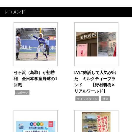
レコメンド
弓ヶ浜（鳥取）が初勝
LVに敗訴して人気が出
利 全日本学童野球の1
た ミルクティーブラ
回戦
ンド 【野村義樹✕
リアルワールド】
,
スポーツ
,
,
ライフスタイル
社会