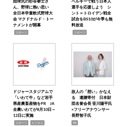
始球式の杉谷拳士さ
ベルギーで戦う日本人
ん、野球に熱い思い
選手を応援しよう シ
全日本学童軟式野球大
ント＝トロイデン戦全
会 マクドナルド・トー
試合をBS10が今季も無
ナメントが開幕
料放送
,
,
スポーツ
スポーツ
ドジャースタジアムで
故人の「想い」かなえ
「いわて牛」など岩手
る 遺贈寄付 日本財
県産農畜産物をPR JA
団名誉会長 笹川陽平氏
全農いわてが8月10日～
×フリーアナウンサー
12日に実施
長野智子氏
,
,
スポーツ
ビジネス
PR