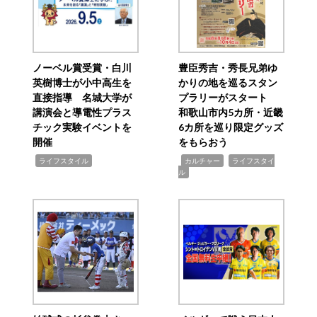
ノーベル賞受賞・白川
豊臣秀吉・秀長兄弟ゆ
英樹博士が小中高生を
かりの地を巡るスタン
直接指導 名城大学が
プラリーがスタート
講演会と導電性プラス
和歌山市内5カ所・近畿
チック実験イベントを
6カ所を巡り限定グッズ
開催
をもらおう
,
,
,
ライフスタイル
カルチャー
ライフスタイ
ル