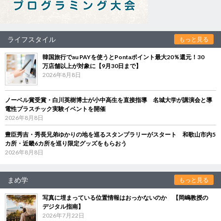
ライフスタイル
もっと見る
韓国旅行でau PAYを使うとPontaポイント最大20％還元！30
万店舗以上が対象に【9月30日まで】
2026年8月8日
ノーベル賞受賞・白川英樹博士が小中高生を直接指導 名城大学が講演会と導
電性プラスチック実験イベントを開催
2026年8月8日
豊臣秀吉・秀長兄弟ゆかりの地を巡るスタンプラリーがスタート 和歌山市内5
カ所・近畿6カ所を巡り限定グッズをもらおう
2026年8月8日
まめ学
もっと見る
写真に埋まっている位置情報はおっかないのか 【岡嶋教授の
デジタル指南】
2026年7月22日