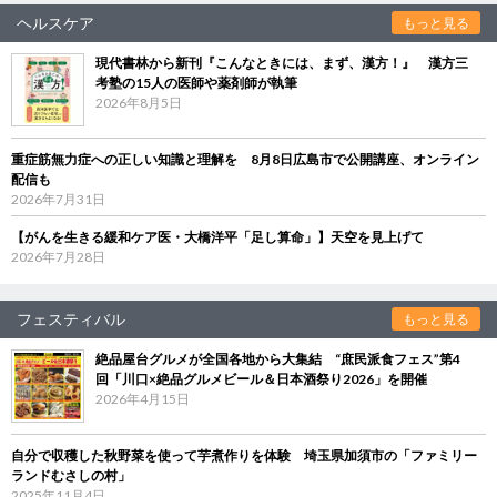
ヘルスケア
もっと見る
現代書林から新刊『こんなときには、まず、漢方！』 漢方三
考塾の15人の医師や薬剤師が執筆
2026年8月5日
重症筋無力症への正しい知識と理解を 8月8日広島市で公開講座、オンライン
配信も
2026年7月31日
【がんを生きる緩和ケア医・大橋洋平「足し算命」】天空を見上げて
2026年7月28日
フェスティバル
もっと見る
絶品屋台グルメが全国各地から大集結 “庶民派食フェス”第4
回「川口×絶品グルメビール＆日本酒祭り2026」を開催
2026年4月15日
自分で収穫した秋野菜を使って芋煮作りを体験 埼玉県加須市の「ファミリー
ランドむさしの村」
2025年11月4日