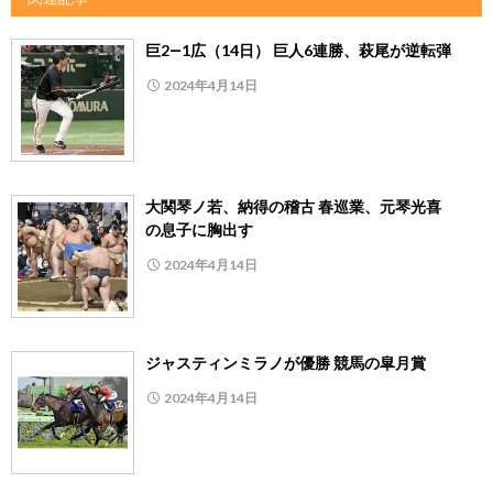
巨2―1広（14日） 巨人6連勝、萩尾が逆転弾
2024年4月14日
大関琴ノ若、納得の稽古 春巡業、元琴光喜
の息子に胸出す
2024年4月14日
ジャスティンミラノが優勝 競馬の皐月賞
2024年4月14日