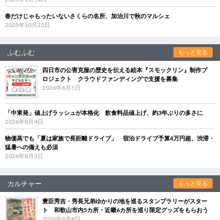
春だけじゃもったいないさくらの名所、加治川で秋のマルシェ
2025年10月23日
ふむふむ
もっと見る
四日市の公害克服の歴史を伝える絵本『スモックリン』制作プ
ロジェクト クラウドファンディングで支援を募集
2026年8月5日
「中東発」値上げラッシュが本格化 飲食料品値上げ、約3年ぶりの多さに
2026年8月4日
物価高でも「夏は家族で長距離ドライブ」 宿泊ドライブ予算4万円超、渋滞・
猛暑への備えも必須
2026年8月3日
カルチャー
もっと見る
豊臣秀吉・秀長兄弟ゆかりの地を巡るスタンプラリーがスター
ト 和歌山市内5カ所・近畿6カ所を巡り限定グッズをもらおう
2026年8月8日