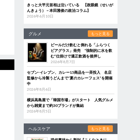
きっと大平元首相は泣いている 【政眼鏡（せいが
んきょう）－本田雅俊の政治コラム】
2026年6月10日
グルメ
もっと見る
ビールだけ飲むと倒れる「ふらつく
ビアグラス」発売 “強制的に水を飲
む”仕掛けで適正飲酒を後押し
2026年8月7日
セブン‐イレブン、カレー15商品を一斉投入 名店
監修から冷製うどんまで“夏のカレーフェス”を開催
中
2026年8月6日
横浜高島屋で「韓国市場」がスタート 人気グルメ
から雑貨まで約30ブランドが集結
2026年8月5日
ヘルスケア
もっと見る
現代書林から新刊『こんなときに