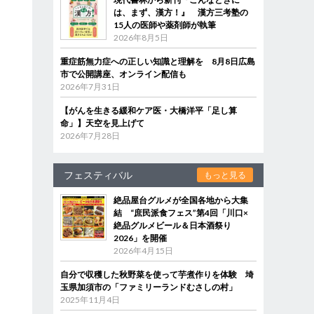
は、まず、漢方！』 漢方三考塾の
15人の医師や薬剤師が執筆
2026年8月5日
重症筋無力症への正しい知識と理解を 8月8日広島
市で公開講座、オンライン配信も
2026年7月31日
【がんを生きる緩和ケア医・大橋洋平「足し算
命」】天空を見上げて
2026年7月28日
フェスティバル
もっと見る
絶品屋台グルメが全国各地から大集
結 “庶民派食フェス”第4回「川口×
絶品グルメビール＆日本酒祭り
2026」を開催
2026年4月15日
自分で収穫した秋野菜を使って芋煮作りを体験 埼
玉県加須市の「ファミリーランドむさしの村」
2025年11月4日