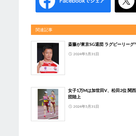
関連記事
斎藤が東京SG退団 ラグビーリーグ
2024年5月31日
女子1万Mは加世田V、松田2位 関
団陸上
2024年5月31日