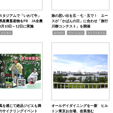
スタジアムで「いわて牛」
旅の思い出を五・七・五で！ エー
県産農畜産物をPR JA全農
スが「かばんの日」に合わせ「旅行
月10日～12日に実施
川柳コンテスト」を開催
,
,
,
ビジネス
おでかけ
ファッション
ライフスタイル
風を感じて絶品ジビエも満
オールデイダイニングを一新 ヒル
のサイクリングイベント
トン東京お台場、改装進む