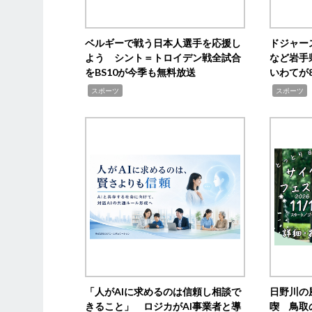
ベルギーで戦う日本人選手を応援し
ドジャー
よう シント＝トロイデン戦全試合
など岩手
をBS10が今季も無料放送
いわてが8
,
,
,
スポーツ
スポーツ
「人がAIに求めるのは信頼し相談で
日野川の
きること」 ロジカがAI事業者と導
喫 鳥取