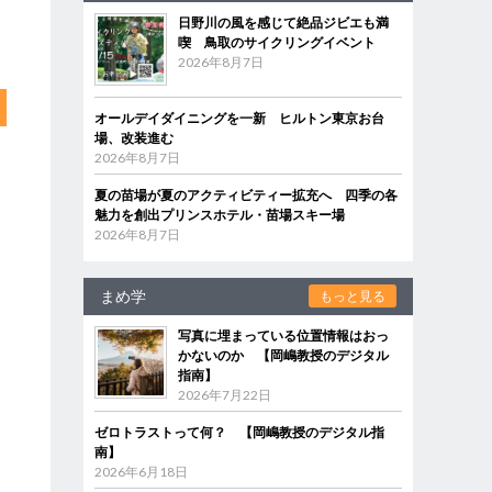
日野川の風を感じて絶品ジビエも満
喫 鳥取のサイクリングイベント
2026年8月7日
オールデイダイニングを一新 ヒルトン東京お台
場、改装進む
2026年8月7日
夏の苗場が夏のアクティビティー拡充へ 四季の各
魅力を創出プリンスホテル・苗場スキー場
2026年8月7日
まめ学
もっと見る
写真に埋まっている位置情報はおっ
かないのか 【岡嶋教授のデジタル
指南】
2026年7月22日
ゼロトラストって何？ 【岡嶋教授のデジタル指
南】
2026年6月18日