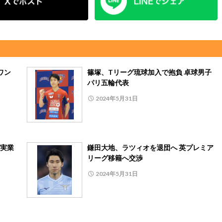
ワン
篠塚、Tリーグ琉球加入で抱負 卓球男子
パリ五輪代表
2024年5月31日
西実業
鎌田大地、ラツィオを退団へ 英プレミア
リーグ移籍へ交渉
2024年5月31日