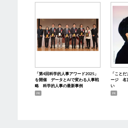
「第4回科学的人事アワード2025」
「ことだ
を開催 データとAIで変わる人事戦
ージ 名
略 科学的人事の最新事例
い
PR
PR