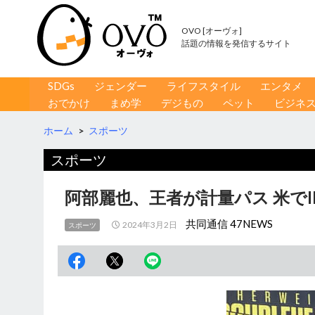
OVO [オーヴォ]
話題の情報を発信するサイト
コンテンツへ移動
検
SDGs
ジェンダー
ライフスタイル
エンタメ
索
おでかけ
まめ学
デジもの
ペット
ビジネ
ホーム
>
スポーツ
スポーツ
阿部麗也、王者が計量パス 米でI
共同通信 47NEWS
2024年3月2日
スポーツ