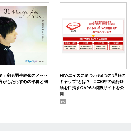
ま」宿る羽生結弦のメッセ
HIV/エイズにまつわる6つの“理解の
言がもたらす心の平穏と潤
ギャップ”とは？ 2030年の流行終
結を目指すGAP6の特設サイトを公
開
PR