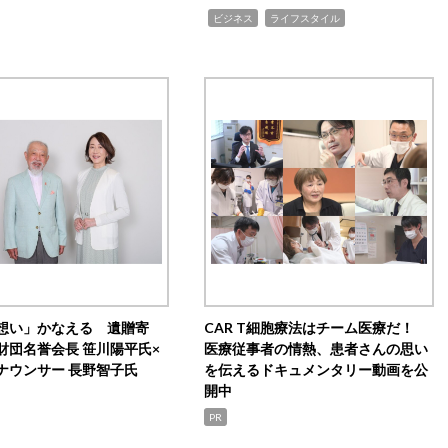
,
,
ビジネス
ライフスタイル
想い」かなえる 遺贈寄
CAR T細胞療法はチーム医療だ！
財団名誉会長 笹川陽平氏×
医療従事者の情熱、患者さんの思い
ナウンサー 長野智子氏
を伝えるドキュメンタリー動画を公
開中
PR