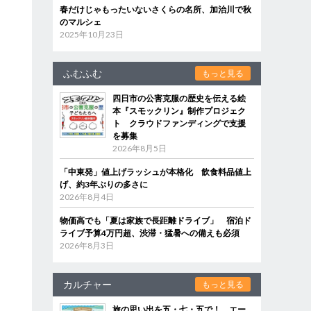
春だけじゃもったいないさくらの名所、加治川で秋
のマルシェ
2025年10月23日
ふむふむ
もっと見る
四日市の公害克服の歴史を伝える絵
本『スモックリン』制作プロジェク
ト クラウドファンディングで支援
を募集
2026年8月5日
「中東発」値上げラッシュが本格化 飲食料品値上
げ、約3年ぶりの多さに
2026年8月4日
物価高でも「夏は家族で長距離ドライブ」 宿泊ド
ライブ予算4万円超、渋滞・猛暑への備えも必須
2026年8月3日
カルチャー
もっと見る
旅の思い出を五・七・五で！ エー