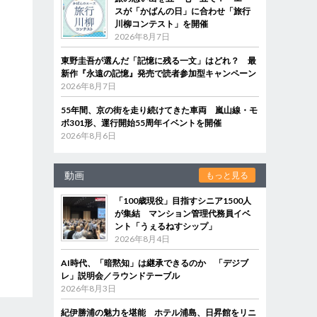
スが「かばんの日」に合わせ「旅行
川柳コンテスト」を開催
2026年8月7日
東野圭吾が選んだ「記憶に残る一文」はどれ？ 最
新作『永遠の記憶』発売で読者参加型キャンペーン
2026年8月7日
55年間、京の街を走り続けてきた車両 嵐山線・モ
ボ301形、運行開始55周年イベントを開催
2026年8月6日
動画
もっと見る
「100歳現役」目指すシニア1500人
が集結 マンション管理代務員イベ
ント「うぇるねすシップ」
2026年8月4日
AI時代、「暗黙知」は継承できるのか 「デジブ
レ」説明会／ラウンドテーブル
2026年8月3日
紀伊勝浦の魅力を堪能 ホテル浦島、日昇館をリニ