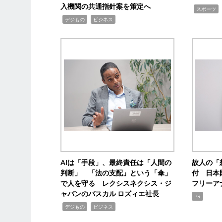
入機関の共通指針案を策定へ
,
スポーツ
,
,
デジもの
ビジネス
AIは「手段」、最終責任は「人間の
故人の「
判断」 「法の支配」という「傘」
付 日本
で人を守る レクシスネクシス・ジ
フリーア
ャパンのパスカル ロズィエ社長
PR
,
,
デジもの
ビジネス