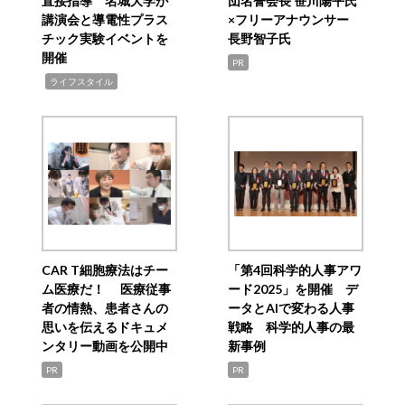
直接指導 名城大学が
団名誉会長 笹川陽平氏
講演会と導電性プラス
×フリーアナウンサー
チック実験イベントを
長野智子氏
開催
PR
,
ライフスタイル
CAR T細胞療法はチー
「第4回科学的人事アワ
ム医療だ！ 医療従事
ード2025」を開催 デ
者の情熱、患者さんの
ータとAIで変わる人事
思いを伝えるドキュメ
戦略 科学的人事の最
ンタリー動画を公開中
新事例
PR
PR