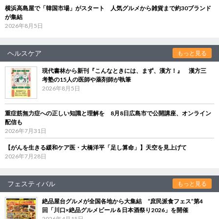
横浜高島屋で「韓国市場」がスタート 人気グルメから雑貨まで約30ブランド
が集結
2026年8月5日
ヘルスケア
もっと見る
現代書林から新刊『こんなときには、まず、漢方！』 漢方三
考塾の15人の医師や薬剤師が執筆
2026年8月5日
重症筋無力症への正しい知識と理解を 8月8日広島市で公開講座、オンライン
配信も
2026年7月31日
【がんを生きる緩和ケア医・大橋洋平「足し算命」】天空を見上げて
2026年7月28日
フェスティバル
もっと見る
絶品屋台グルメが全国各地から大集結 “庶民派食フェス”第4
回「川口×絶品グルメビール＆日本酒祭り2026」を開催
2026年4月15日