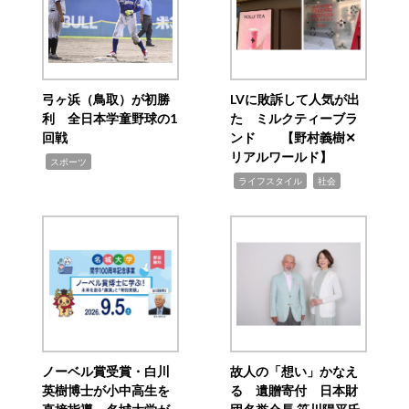
弓ヶ浜（鳥取）が初勝
LVに敗訴して人気が出
利 全日本学童野球の1
た ミルクティーブラ
回戦
ンド 【野村義樹✕
リアルワールド】
,
スポーツ
,
,
ライフスタイル
社会
ノーベル賞受賞・白川
故人の「想い」かなえ
英樹博士が小中高生を
る 遺贈寄付 日本財