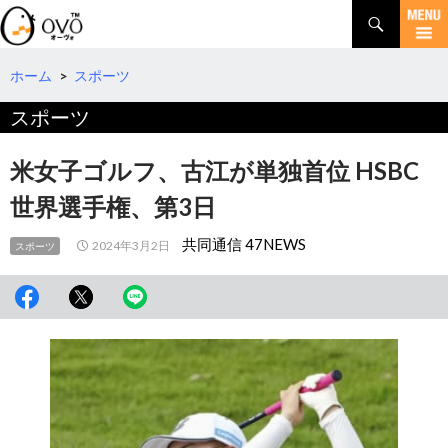
検
索
コ
ン
テ
ホーム
>
スポーツ
ン
スポーツ
ツ
へ
移
米女子ゴルフ、古江が単独首位 HSBC
動
世界選手権、第3日
共同通信 47NEWS
2024年3月2日
スポーツ