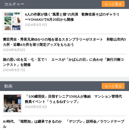
カルチャー
もっと見る
6人の作家が描く“風景と猫”の共演 歌舞伎座そばのギャラリ
ーYOHAKUで8月20日から開催
2026年8月9日
豊臣秀吉・秀長兄弟ゆかりの地を巡るスタンプラリーがスタート 和歌山市内5
カ所・近畿6カ所を巡り限定グッズをもらおう
2026年8月8日
旅の思い出を五・七・五で！ エースが「かばんの日」に合わせ「旅行川柳コ
ンテスト」を開催
2026年8月7日
動画
もっと見る
「100歳現役」目指すシニア1500人が集結 マンション管理代
務員イベント「うぇるねすシップ」
2026年8月4日
AI時代、「暗黙知」は継承できるのか 「デジブレ」説明会／ラウンドテーブ
ル