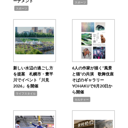
ーナメント
,
スポーツ
,
スポーツ
新しい水辺の過ごし方
6人の作家が描く“風景
を提案 札幌市・豊平
と猫”の共演 歌舞伎座
川でイベント「川見
そばのギャラリー
2026」を開催
YOHAKUで8月20日か
ら開催
,
ライフスタイル
,
カルチャー