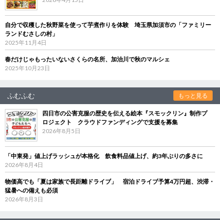
自分で収穫した秋野菜を使って芋煮作りを体験 埼玉県加須市の「ファミリー
ランドむさしの村」
2025年11月4日
春だけじゃもったいないさくらの名所、加治川で秋のマルシェ
2025年10月23日
ふむふむ
もっと見る
四日市の公害克服の歴史を伝える絵本『スモックリン』制作プ
ロジェクト クラウドファンディングで支援を募集
2026年8月5日
「中東発」値上げラッシュが本格化 飲食料品値上げ、約3年ぶりの多さに
2026年8月4日
物価高でも「夏は家族で長距離ドライブ」 宿泊ドライブ予算4万円超、渋滞・
猛暑への備えも必須
2026年8月3日