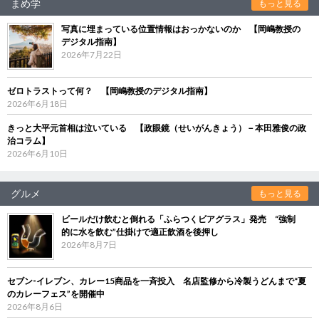
まめ学
もっと見る
写真に埋まっている位置情報はおっかないのか 【岡嶋教授の
デジタル指南】
2026年7月22日
ゼロトラストって何？ 【岡嶋教授のデジタル指南】
2026年6月18日
きっと大平元首相は泣いている 【政眼鏡（せいがんきょう）－本田雅俊の政
治コラム】
2026年6月10日
グルメ
もっと見る
ビールだけ飲むと倒れる「ふらつくビアグラス」発売 “強制
的に水を飲む”仕掛けで適正飲酒を後押し
2026年8月7日
セブン‐イレブン、カレー15商品を一斉投入 名店監修から冷製うどんまで“夏
のカレーフェス”を開催中
2026年8月6日