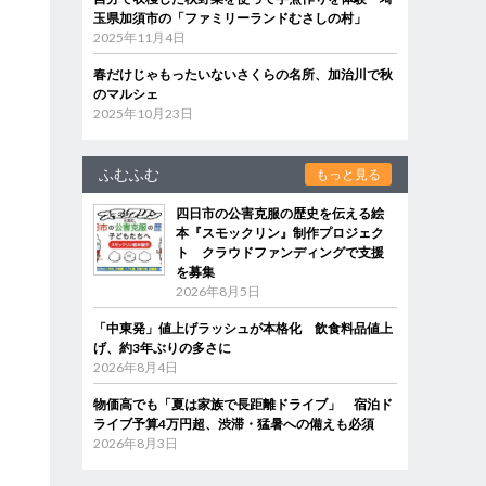
玉県加須市の「ファミリーランドむさしの村」
2025年11月4日
春だけじゃもったいないさくらの名所、加治川で秋
のマルシェ
2025年10月23日
ふむふむ
もっと見る
四日市の公害克服の歴史を伝える絵
本『スモックリン』制作プロジェク
ト クラウドファンディングで支援
を募集
2026年8月5日
「中東発」値上げラッシュが本格化 飲食料品値上
げ、約3年ぶりの多さに
2026年8月4日
物価高でも「夏は家族で長距離ドライブ」 宿泊ド
ライブ予算4万円超、渋滞・猛暑への備えも必須
2026年8月3日