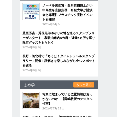
ノーベル賞受賞・白川英樹博士が小
中高生を直接指導 名城大学が講演
会と導電性プラスチック実験イベン
トを開催
2026年8月8日
豊臣秀吉・秀長兄弟ゆかりの地を巡るスタンプラリ
ーがスタート 和歌山市内5カ所・近畿6カ所を巡り
限定グッズをもらおう
2026年8月8日
長野・筑北村で「ちくほくタイムトラベルスタンプ
ラリー」開催！謎解きを楽しみながら全17スポット
を巡る
2026年8月8日
まめ学
もっと見る
写真に埋まっている位置情報はおっ
かないのか 【岡嶋教授のデジタル
指南】
2026年7月22日