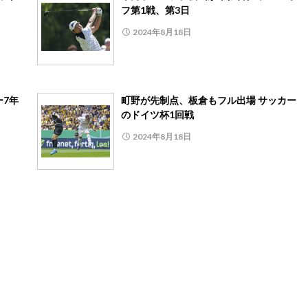
フ第1戦、第3日
2024年8月18日
ー7年
町野が先制点、板倉もフル出場 サッカー
のドイツ杯1回戦
2024年8月18日