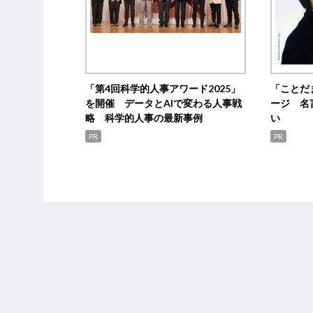
「第4回科学的人事アワード2025」
「ことだ
を開催 データとAIで変わる人事戦
ージ 名
略 科学的人事の最新事例
い
PR
PR