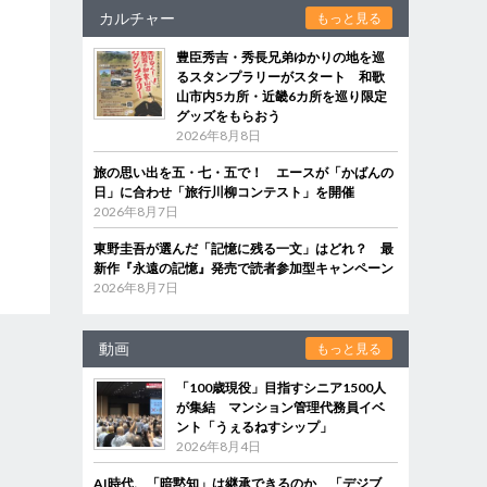
カルチャー
もっと見る
豊臣秀吉・秀長兄弟ゆかりの地を巡
るスタンプラリーがスタート 和歌
山市内5カ所・近畿6カ所を巡り限定
グッズをもらおう
2026年8月8日
旅の思い出を五・七・五で！ エースが「かばんの
日」に合わせ「旅行川柳コンテスト」を開催
2026年8月7日
東野圭吾が選んだ「記憶に残る一文」はどれ？ 最
新作『永遠の記憶』発売で読者参加型キャンペーン
2026年8月7日
動画
もっと見る
「100歳現役」目指すシニア1500人
が集結 マンション管理代務員イベ
ント「うぇるねすシップ」
2026年8月4日
AI時代、「暗黙知」は継承できるのか 「デジブ