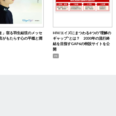
ま」宿る羽生結弦のメッセ
HIV/エイズにまつわる6つの“理解の
言がもたらす心の平穏と潤
ギャップ”とは？ 2030年の流行終
結を目指すGAP6の特設サイトを公
開
PR