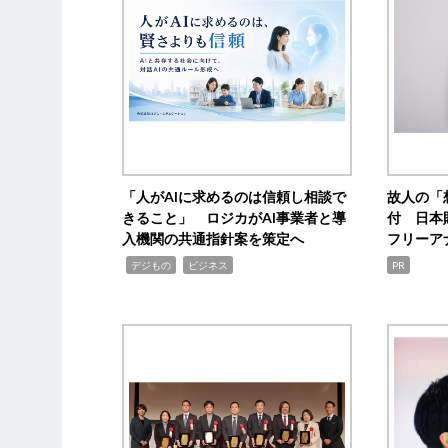
「人がAIに求めるのは信頼し相談で
故人の「
きること」 ロジカがAI事業者と導
付 日本
入機関の共通指針案を策定へ
フリーア
,
,
デジもの
ビジネス
PR