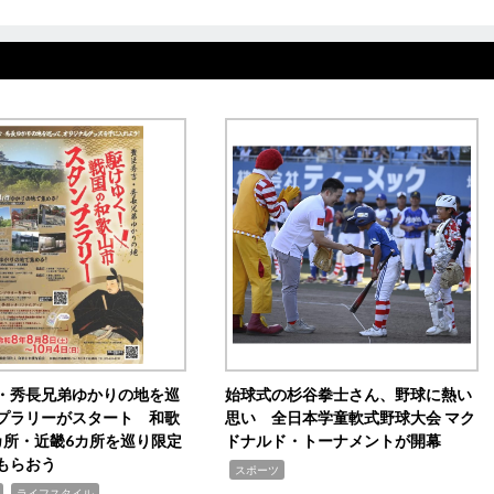
・秀長兄弟ゆかりの地を巡
始球式の杉谷拳士さん、野球に熱い
プラリーがスタート 和歌
思い 全日本学童軟式野球大会 マク
カ所・近畿6カ所を巡り限定
ドナルド・トーナメントが開幕
もらおう
,
スポーツ
,
ライフスタイル