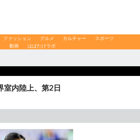
ファッション
グルメ
カルチャー
スポーツ
ス
動画
はばたけラボ
世界室内陸上、第2日