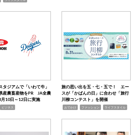
スタジアムで「いわて牛」
旅の思い出を五・七・五で！ エー
県産農畜産物をPR JA全農
スが「かばんの日」に合わせ「旅行
月10日～12日に実施
川柳コンテスト」を開催
,
,
,
ビジネス
おでかけ
ファッション
ライフスタイル