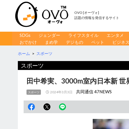
OVO [オーヴォ]
話題の情報を発信するサイト
コンテンツへ移動
検
SDGs
ジェンダー
ライフスタイル
エンタメ
索
おでかけ
まめ学
デジもの
ペット
ビジネ
ホーム
>
スポーツ
スポーツ
田中希実、3000m室内日本新 
共同通信 47NEWS
2024年3月3日
スポーツ