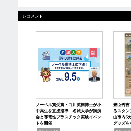
レコメンド
ノーベル賞受賞・白川英樹博士が小
豊臣秀吉
中高生を直接指導 名城大学が講演
るスタン
会と導電性プラスチック実験イベン
山市内5
トを開催
グッズを
,
,
ライフスタイル
カルチャー