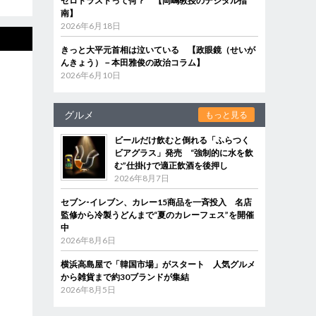
ゼロトラストって何？ 【岡嶋教授のデジタル指
南】
2026年6月18日
きっと大平元首相は泣いている 【政眼鏡（せいが
んきょう）－本田雅俊の政治コラム】
2026年6月10日
グルメ
もっと見る
ビールだけ飲むと倒れる「ふらつく
ビアグラス」発売 “強制的に水を飲
む”仕掛けで適正飲酒を後押し
2026年8月7日
セブン‐イレブン、カレー15商品を一斉投入 名店
監修から冷製うどんまで“夏のカレーフェス”を開催
中
2026年8月6日
横浜高島屋で「韓国市場」がスタート 人気グルメ
から雑貨まで約30ブランドが集結
2026年8月5日