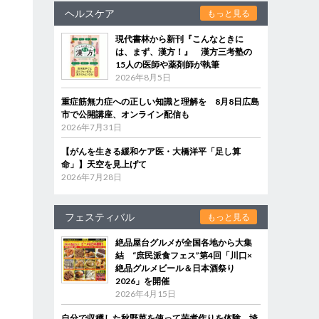
ヘルスケア
もっと見る
現代書林から新刊『こんなときに
は、まず、漢方！』 漢方三考塾の
15人の医師や薬剤師が執筆
2026年8月5日
重症筋無力症への正しい知識と理解を 8月8日広島
市で公開講座、オンライン配信も
2026年7月31日
【がんを生きる緩和ケア医・大橋洋平「足し算
命」】天空を見上げて
2026年7月28日
フェスティバル
もっと見る
絶品屋台グルメが全国各地から大集
結 “庶民派食フェス”第4回「川口×
絶品グルメビール＆日本酒祭り
2026」を開催
2026年4月15日
自分で収穫した秋野菜を使って芋煮作りを体験 埼