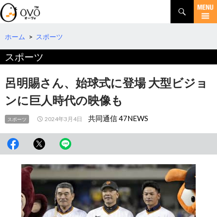
検
索
コ
ン
テ
ホーム
>
スポーツ
ン
スポーツ
ツ
へ
移
呂明賜さん、始球式に登場 大型ビジョ
動
ンに巨人時代の映像も
共同通信 47NEWS
2024年3月4日
スポーツ