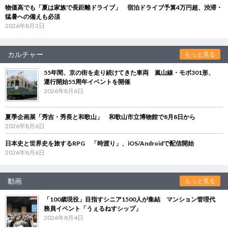
物価高でも「夏は家族で長距離ドライブ」 宿泊ドライブ予算4万円超、渋滞・
猛暑への備えも必須
2026年8月3日
カルチャー
もっと見る
55年間、京の街を走り続けてきた車両 嵐山線・モボ301形、
運行開始55周年イベントを開催
2026年8月6日
夏季企画展「秀吉・秀長と和歌山」 和歌山市立博物館で8月8日から
2026年8月6日
日本史と世界史を旅するRPG 「時渡り」、iOS/Androidで配信開始
2026年8月6日
動画
もっと見る
「100歳現役」目指すシニア1500人が集結 マンション管理代
務員イベント「うぇるねすシップ」
2026年8月4日