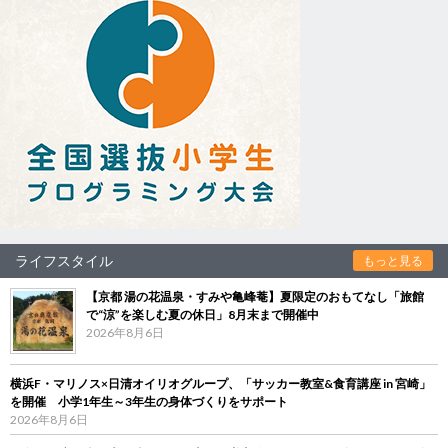
ライフスタイル
もっと見る
【京都 湯の花温泉・すみや亀峰菴】夏限定のおもてなし「旅館
で“涼”を楽しむ夏の休日」8月末まで開催中
2026年8月6日
横浜F・マリノス×日清オイリオグループ、「サッカー教室&食育講座 in 宮崎」
を開催 小学1年生～3年生の身体づくりをサポート
2026年8月6日