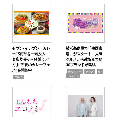
セブン‐イレブン、カレ
横浜高島屋で「韓国市
ー15商品を一斉投入
場」がスタート 人気
名店監修から冷製うど
グルメから雑貨まで約
んまで“夏のカレーフェ
30ブランドが集結
ス”を開催中
,
,
,
カルチャー
グルメ
ライ
フスタイル
,
グルメ