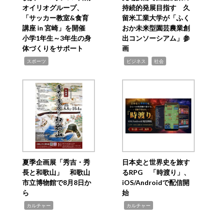
オイリオグループ、
持続的発展目指す 久
「サッカー教室&食育
留米工業大学が「ふく
講座 in 宮崎」を開催
おか未来型園芸農業創
小学1年生～3年生の身
出コンソーシアム」参
体づくりをサポート
画
,
,
,
スポーツ
ビジネス
社会
夏季企画展「秀吉・秀
日本史と世界史を旅す
長と和歌山」 和歌山
るRPG 「時渡り」、
市立博物館で8月8日か
iOS/Androidで配信開
ら
始
,
,
カルチャー
カルチャー