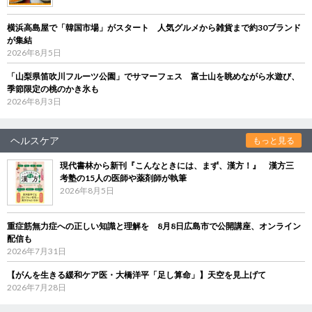
横浜高島屋で「韓国市場」がスタート 人気グルメから雑貨まで約30ブランド
が集結
2026年8月5日
「山梨県笛吹川フルーツ公園」でサマーフェス 富士山を眺めながら水遊び、
季節限定の桃のかき氷も
2026年8月3日
ヘルスケア
もっと見る
現代書林から新刊『こんなときには、まず、漢方！』 漢方三
考塾の15人の医師や薬剤師が執筆
2026年8月5日
重症筋無力症への正しい知識と理解を 8月8日広島市で公開講座、オンライン
配信も
2026年7月31日
【がんを生きる緩和ケア医・大橋洋平「足し算命」】天空を見上げて
2026年7月28日