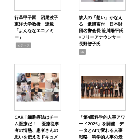
行革甲子園 沼尾波子
故人の「想い」かなえ
東洋大学教授 連載
る 遺贈寄付 日本財
「よんななエコノミ
団名誉会長 笹川陽平氏
ー」
×フリーアナウンサー
長野智子氏
,
ビジネス
PR
CAR T細胞療法はチー
「第4回科学的人事アワ
ム医療だ！ 医療従事
ード2025」を開催 デ
者の情熱、患者さんの
ータとAIで変わる人事
思いを伝えるドキュメ
戦略 科学的人事の最