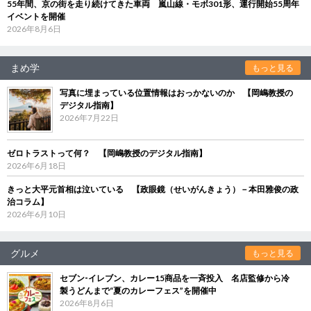
55年間、京の街を走り続けてきた車両 嵐山線・モボ301形、運行開始55周年
イベントを開催
2026年8月6日
まめ学
もっと見る
写真に埋まっている位置情報はおっかないのか 【岡嶋教授の
デジタル指南】
2026年7月22日
ゼロトラストって何？ 【岡嶋教授のデジタル指南】
2026年6月18日
きっと大平元首相は泣いている 【政眼鏡（せいがんきょう）－本田雅俊の政
治コラム】
2026年6月10日
グルメ
もっと見る
セブン‐イレブン、カレー15商品を一斉投入 名店監修から冷
製うどんまで“夏のカレーフェス”を開催中
2026年8月6日