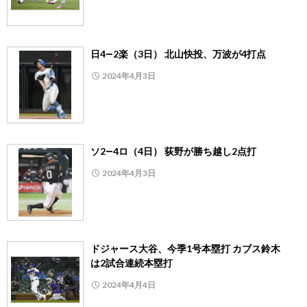
日4―2楽（3日） 北山快投、万波が4打点
2024年4月3日
ソ2―4ロ（4日） 荻野が勝ち越し2点打
2024年4月3日
ドジャース大谷、今季1号本塁打 カブス鈴木
は2試合連続本塁打
2024年4月4日