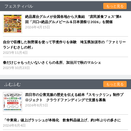
フェスティバル
もっと見る
絶品屋台グルメが全国各地から大集結 “庶民派食フェス”第4
回「川口×絶品グルメビール＆日本酒祭り2026」を開催
2026年4月15日
自分で収穫した秋野菜を使って芋煮作りを体験 埼玉県加須市の「ファミリー
ランドむさしの村」
2025年11月4日
春だけじゃもったいないさくらの名所、加治川で秋のマルシェ
2025年10月23日
ふむふむ
もっと見る
四日市の公害克服の歴史を伝える絵本『スモックリン』制作プ
ロジェクト クラウドファンディングで支援を募集
2026年8月5日
「中東発」値上げラッシュが本格化 飲食料品値上げ、約3年ぶりの多さに
2026年8月4日