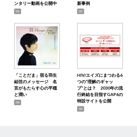
ンタリー動画を公開中
新事例
PR
PR
「ことだま」宿る羽生
HIV/エイズにまつわる6
結弦のメッセージ 名
つの“理解のギャッ
言がもたらす心の平穏
プ”とは？ 2030年の流
と潤い
行終結を目指すGAP6の
特設サイトを公開
PR
PR