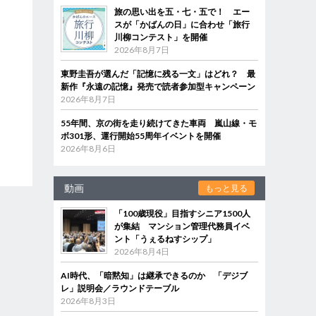
旅の思い出を五・七・五で！ エー
スが「かばんの日」に合わせ「旅行
川柳コンテスト」を開催
2026年8月7日
東野圭吾が選んだ「記憶に残る一文」はどれ？ 最
新作『永遠の記憶』発売で読者参加型キャンペーン
2026年8月7日
55年間、京の街を走り続けてきた車両 嵐山線・モ
ボ301形、運行開始55周年イベントを開催
2026年8月6日
動画
もっと見る
「100歳現役」目指すシニア1500人
が集結 マンション管理代務員イベ
ント「うぇるねすシップ」
2026年8月4日
AI時代、「暗黙知」は継承できるのか 「デジブ
レ」説明会／ラウンドテーブル
2026年8月3日