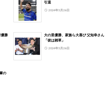
引退
2024年5月26日
所優勝
大の里優勝、家族ら大喜び 父知幸さん
「彼は雑草」
2024年5月26日
輩の