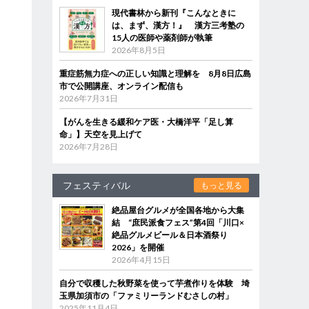
現代書林から新刊『こんなときに
は、まず、漢方！』 漢方三考塾の
15人の医師や薬剤師が執筆
2026年8月5日
重症筋無力症への正しい知識と理解を 8月8日広島
市で公開講座、オンライン配信も
2026年7月31日
【がんを生きる緩和ケア医・大橋洋平「足し算
命」】天空を見上げて
2026年7月28日
フェスティバル
もっと見る
絶品屋台グルメが全国各地から大集
結 “庶民派食フェス”第4回「川口×
絶品グルメビール＆日本酒祭り
2026」を開催
2026年4月15日
自分で収穫した秋野菜を使って芋煮作りを体験 埼
玉県加須市の「ファミリーランドむさしの村」
2025年11月4日