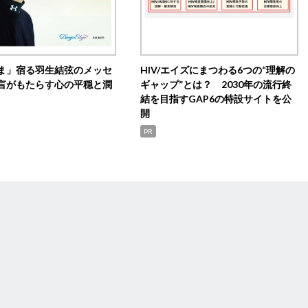
ま」宿る羽生結弦のメッセ
HIV/エイズにまつわる6つの“理解の
言がもたらす心の平穏と潤
ギャップ”とは？ 2030年の流行終
結を目指すGAP6の特設サイトを公
開
PR