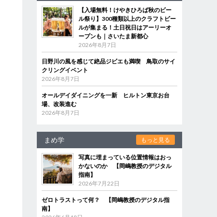
【入場無料！けやきひろば秋のビー
ル祭り】300種類以上のクラフトビー
ルが集まる！土日祝日はアーリーオ
ープンも｜さいたま新都心
2026年8月7日
日野川の風を感じて絶品ジビエも満喫 鳥取のサイ
クリングイベント
2026年8月7日
オールデイダイニングを一新 ヒルトン東京お台
場、改装進む
2026年8月7日
まめ学
もっと見る
写真に埋まっている位置情報はおっ
かないのか 【岡嶋教授のデジタル
指南】
2026年7月22日
ゼロトラストって何？ 【岡嶋教授のデジタル指
南】