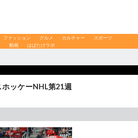
ファッション
グルメ
カルチャー
スポーツ
ス
動画
はばたけラボ
ホッケーNHL第21週