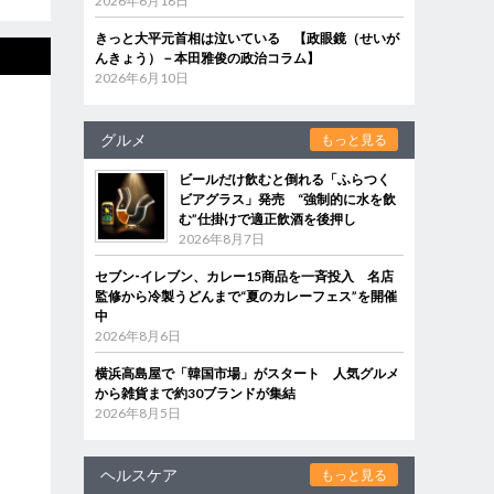
2026年6月18日
きっと大平元首相は泣いている 【政眼鏡（せいが
んきょう）－本田雅俊の政治コラム】
2026年6月10日
グルメ
もっと見る
ビールだけ飲むと倒れる「ふらつく
ビアグラス」発売 “強制的に水を飲
む”仕掛けで適正飲酒を後押し
2026年8月7日
セブン‐イレブン、カレー15商品を一斉投入 名店
監修から冷製うどんまで“夏のカレーフェス”を開催
中
2026年8月6日
横浜高島屋で「韓国市場」がスタート 人気グルメ
から雑貨まで約30ブランドが集結
2026年8月5日
ヘルスケア
もっと見る