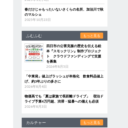
春だけじゃもったいないさくらの名所、加治川で秋
のマルシェ
2025年10月23日
ふむふむ
もっと見る
四日市の公害克服の歴史を伝える絵
本『スモックリン』制作プロジェク
ト クラウドファンディングで支援
を募集
2026年8月5日
「中東発」値上げラッシュが本格化 飲食料品値上
げ、約3年ぶりの多さに
2026年8月4日
物価高でも「夏は家族で長距離ドライブ」 宿泊ド
ライブ予算4万円超、渋滞・猛暑への備えも必須
2026年8月3日
カルチャー
もっと見る