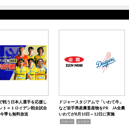
で戦う日本人選手を応援し
ドジャースタジアムで「いわて牛」
ント＝トロイデン戦全試合
など岩手県産農畜産物をPR JA全農
0が今季も無料放送
いわてが8月10日～12日に実施
,
,
スポーツ
ビジネス