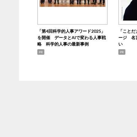
「第4回科学的人事アワード2025」
「ことだ
を開催 データとAIで変わる人事戦
ージ 名
略 科学的人事の最新事例
い
PR
PR