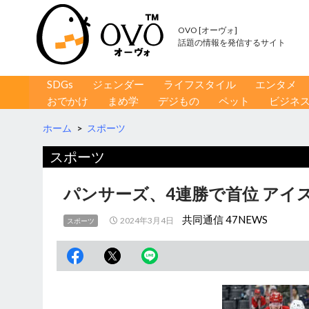
OVO [オーヴォ]
話題の情報を発信するサイト
コンテンツへ移動
検
SDGs
ジェンダー
ライフスタイル
エンタメ
索
おでかけ
まめ学
デジもの
ペット
ビジネ
ホーム
>
スポーツ
スポーツ
パンサーズ、4連勝で首位 アイス
共同通信 47NEWS
2024年3月4日
スポーツ