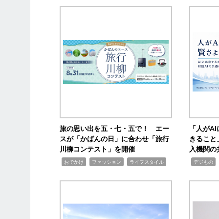
旅の思い出を五・七・五で！ エー
「人がA
スが「かばんの日」に合わせ「旅行
きること
川柳コンテスト」を開催
入機関の
,
,
,
,
,
おでかけ
ファッション
ライフスタイル
デジもの