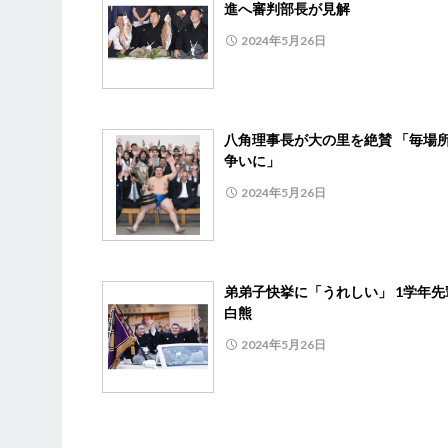
進へ審判部長が見解
2024年5月26日
八角理事長が大の里を絶賛 「毎場
争いに」
2024年5月26日
弟弟子快挙に「うれしい」 1学年先
白熊
2024年5月26日