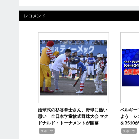
レコメンド
始球式の杉谷拳士さん、野球に熱い
ベルギー
思い 全日本学童軟式野球大会 マク
よう シ
ドナルド・トーナメントが開幕
をBS1
,
,
スポーツ
スポーツ