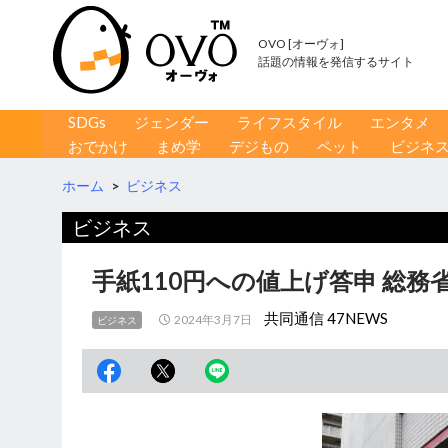
OVO [オーヴォ]
話題の情報を発信するサイト
コンテンツへ移動
検
SDGs
ジェンダー
ライフスタイル
エンタメ
索
おでかけ
まめ学
デジもの
ペット
ビジネ
ホーム
>
ビジネス
ビジネス
手紙110円への値上げ答申 総務
共同通信 47NEWS
2024年3月7日
ビジネス