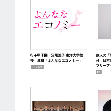
行革甲子園 沼尾波子 東洋大学教
故人の「
授 連載「よんななエコノミー」
付 日本
フリーア
,
ビジネス
PR