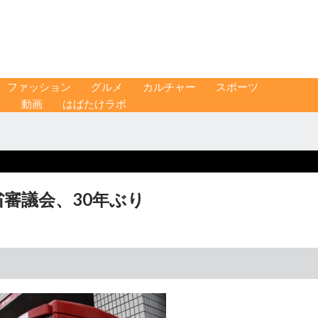
ファッション
グルメ
カルチャー
スポーツ
ス
動画
はばたけラボ
省審議会、30年ぶり