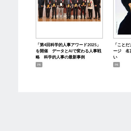
「第4回科学的人事アワード2025」
「ことだ
を開催 データとAIで変わる人事戦
ージ 名
略 科学的人事の最新事例
い
PR
PR