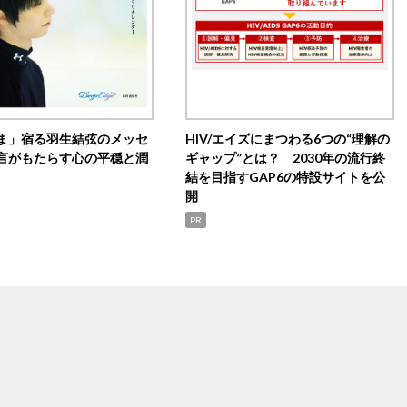
ま」宿る羽生結弦のメッセ
HIV/エイズにまつわる6つの“理解の
言がもたらす心の平穏と潤
ギャップ”とは？ 2030年の流行終
結を目指すGAP6の特設サイトを公
開
PR