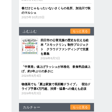
春だけじゃもったいないさくらの名所、加治川で秋
のマルシェ
2025年10月23日
ふむふむ
もっと見る
四日市の公害克服の歴史を伝える絵
本『スモックリン』制作プロジェク
ト クラウドファンディングで支援
を募集
2026年8月5日
「中東発」値上げラッシュが本格化 飲食料品値上
げ、約3年ぶりの多さに
2026年8月4日
物価高でも「夏は家族で長距離ドライブ」 宿泊ド
ライブ予算4万円超、渋滞・猛暑への備えも必須
2026年8月3日
カルチャー
もっと見る