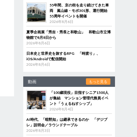
55年間、京の街を走り続けてきた車
両 嵐山線・モボ301形、運行開始
55周年イベントを開催
2026年8月6日
夏季企画展「秀吉・秀長と和歌山」 和歌山市立博
物館で8月8日から
2026年8月6日
日本史と世界史を旅するRPG 「時渡り」、
iOS/Androidで配信開始
2026年8月6日
動画
もっと見る
「100歳現役」目指すシニア1500人
が集結 マンション管理代務員イベ
ント「うぇるねすシップ」
2026年8月4日
AI時代、「暗黙知」は継承できるのか 「デジブ
レ」説明会／ラウンドテーブル
2026年8月3日