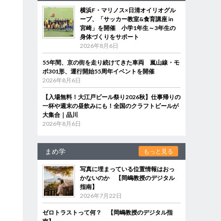
横浜F・マリノス×日清オイリオグル
ープ、「サッカー教室&食育講座 in
宮崎」を開催 小学1年生～3年生の
身体づくりをサポート
2026年8月6日
55年間、京の街を走り続けてきた車両 嵐山線・モ
ボ301形、運行開始55周年イベントを開催
2026年8月6日
【入場無料！大江戸ビール祭り2026秋】仕事帰りの
一杯や週末の昼飲みにも！全国のクラフトビールが
大集合｜品川
2026年8月6日
まめ学
もっと見る
写真に埋まっている位置情報はおっ
かないのか 【岡嶋教授のデジタル
指南】
2026年7月22日
ゼロトラストって何？ 【岡嶋教授のデジタル指