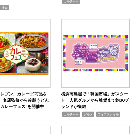
,
カルチャー
社会
イレブン、カレー15商品を
横浜高島屋で「韓国市場」がスター
 名店監修から冷製うどん
ト 人気グルメから雑貨まで約30ブ
のカレーフェス”を開催中
ランドが集結
,
,
,
カルチャー
グルメ
ライフスタイル