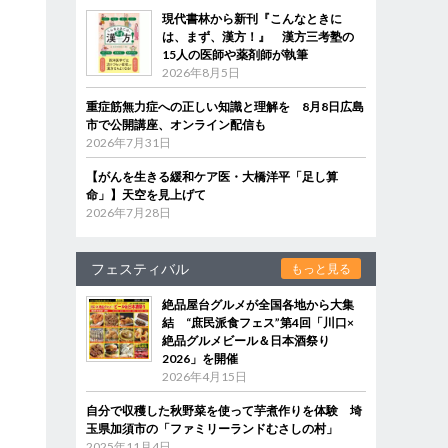
現代書林から新刊『こんなときに
は、まず、漢方！』 漢方三考塾の
15人の医師や薬剤師が執筆
2026年8月5日
重症筋無力症への正しい知識と理解を 8月8日広島
市で公開講座、オンライン配信も
2026年7月31日
【がんを生きる緩和ケア医・大橋洋平「足し算
命」】天空を見上げて
2026年7月28日
フェスティバル
もっと見る
絶品屋台グルメが全国各地から大集
結 “庶民派食フェス”第4回「川口×
絶品グルメビール＆日本酒祭り
2026」を開催
2026年4月15日
自分で収穫した秋野菜を使って芋煮作りを体験 埼
玉県加須市の「ファミリーランドむさしの村」
2025年11月4日