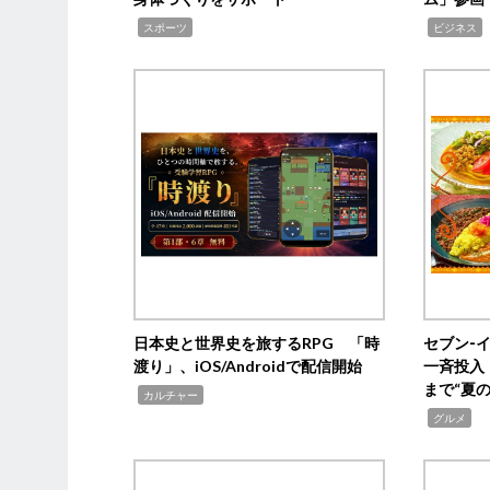
,
,
,
スポーツ
ビジネス
日本史と世界史を旅するRPG 「時
セブン‐
渡り」、iOS/Androidで配信開始
一斉投入
まで“夏
,
カルチャー
,
グルメ