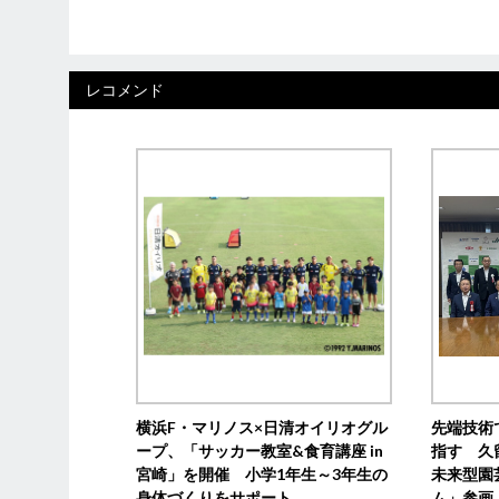
レコメンド
横浜F・マリノス×日清オイリオグル
先端技術
ープ、「サッカー教室&食育講座 in
指す 久
宮崎」を開催 小学1年生～3年生の
未来型園
身体づくりをサポート
ム」参画