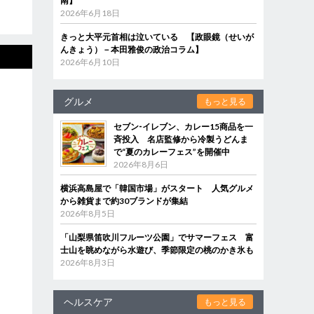
南】
2026年6月18日
きっと大平元首相は泣いている 【政眼鏡（せいが
んきょう）－本田雅俊の政治コラム】
2026年6月10日
グルメ
もっと見る
セブン‐イレブン、カレー15商品を一
斉投入 名店監修から冷製うどんま
で“夏のカレーフェス”を開催中
2026年8月6日
横浜高島屋で「韓国市場」がスタート 人気グルメ
から雑貨まで約30ブランドが集結
2026年8月5日
「山梨県笛吹川フルーツ公園」でサマーフェス 富
士山を眺めながら水遊び、季節限定の桃のかき氷も
2026年8月3日
ヘルスケア
もっと見る