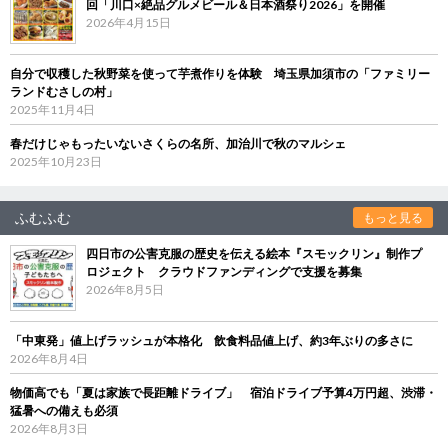
回「川口×絶品グルメビール＆日本酒祭り2026」を開催
2026年4月15日
自分で収穫した秋野菜を使って芋煮作りを体験 埼玉県加須市の「ファミリー
ランドむさしの村」
2025年11月4日
春だけじゃもったいないさくらの名所、加治川で秋のマルシェ
2025年10月23日
ふむふむ
もっと見る
四日市の公害克服の歴史を伝える絵本『スモックリン』制作プ
ロジェクト クラウドファンディングで支援を募集
2026年8月5日
「中東発」値上げラッシュが本格化 飲食料品値上げ、約3年ぶりの多さに
2026年8月4日
物価高でも「夏は家族で長距離ドライブ」 宿泊ドライブ予算4万円超、渋滞・
猛暑への備えも必須
2026年8月3日