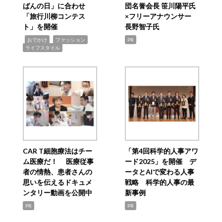
ばんの日」に合わせ
団名誉会長 笹川陽平氏
「旅行川柳コンテス
×フリーアナウンサー
ト」を開催
長野智子氏
,
,
,
おでかけ
ファッション
PR
ライフスタイル
CAR T細胞療法はチー
「第4回科学的人事アワ
ム医療だ！ 医療従事
ード2025」を開催 デ
者の情熱、患者さんの
ータとAIで変わる人事
思いを伝えるドキュメ
戦略 科学的人事の最
ンタリー動画を公開中
新事例
PR
PR