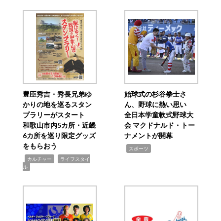
豊臣秀吉・秀長兄弟ゆ
始球式の杉谷拳士さ
かりの地を巡るスタン
ん、野球に熱い思い
プラリーがスタート
全日本学童軟式野球大
和歌山市内5カ所・近畿
会 マクドナルド・トー
6カ所を巡り限定グッズ
ナメントが開幕
をもらおう
,
スポーツ
,
,
カルチャー
ライフスタイ
ル