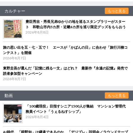
カルチャー
もっと見る
豊臣秀吉・秀長兄弟ゆかりの地を巡るスタンプラリーがスター
ト 和歌山市内5カ所・近畿6カ所を巡り限定グッズをもらおう
2026年8月8日
旅の思い出を五・七・五で！ エースが「かばんの日」に合わせ「旅行川柳コ
ンテスト」を開催
2026年8月7日
東野圭吾が選んだ「記憶に残る一文」はどれ？ 最新作『永遠の記憶』発売で
読者参加型キャンペーン
2026年8月7日
動画
もっと見る
「100歳現役」目指すシニア1500人が集結 マンション管理代
務員イベント「うぇるねすシップ」
2026年8月4日
AI時代、「暗黙知」は継承できるのか 「デジブレ」説明会／ラウンドテーブ