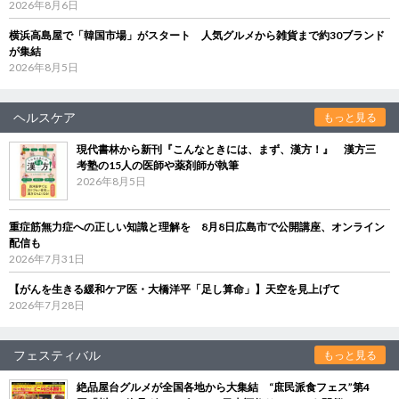
2026年8月6日
横浜高島屋で「韓国市場」がスタート 人気グルメから雑貨まで約30ブランド
が集結
2026年8月5日
ヘルスケア
もっと見る
現代書林から新刊『こんなときには、まず、漢方！』 漢方三
考塾の15人の医師や薬剤師が執筆
2026年8月5日
重症筋無力症への正しい知識と理解を 8月8日広島市で公開講座、オンライン
配信も
2026年7月31日
【がんを生きる緩和ケア医・大橋洋平「足し算命」】天空を見上げて
2026年7月28日
フェスティバル
もっと見る
絶品屋台グルメが全国各地から大集結 “庶民派食フェス”第4