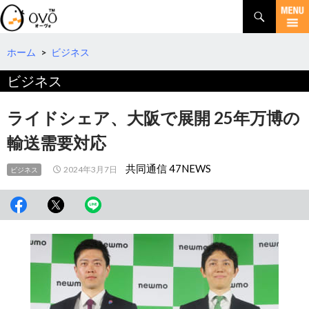
検
索
コ
ン
テ
ホーム
>
ビジネス
ン
ビジネス
ツ
へ
移
ライドシェア、大阪で展開 25年万博の
動
輸送需要対応
共同通信 47NEWS
2024年3月7日
ビジネス