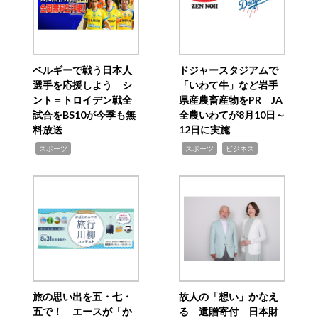
ベルギーで戦う日本人
ドジャースタジアムで
選手を応援しよう シ
「いわて牛」など岩手
ント＝トロイデン戦全
県産農畜産物をPR JA
試合をBS10が今季も無
全農いわてが8月10日～
料放送
12日に実施
,
,
,
スポーツ
スポーツ
ビジネス
旅の思い出を五・七・
故人の「想い」かなえ
五で！ エースが「か
る 遺贈寄付 日本財