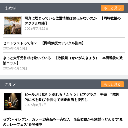
まめ学
もっと見る
写真に埋まっている位置情報はおっかないのか 【岡嶋教授の
デジタル指南】
2026年7月22日
ゼロトラストって何？ 【岡嶋教授のデジタル指南】
2026年6月18日
きっと大平元首相は泣いている 【政眼鏡（せいがんきょう）－本田雅俊の政
治コラム】
2026年6月10日
グルメ
もっと見る
ビールだけ飲むと倒れる「ふらつくビアグラス」発売 “強制
的に水を飲む”仕掛けで適正飲酒を後押し
2026年8月7日
セブン‐イレブン、カレー15商品を一斉投入 名店監修から冷製うどんまで“夏
のカレーフェス”を開催中