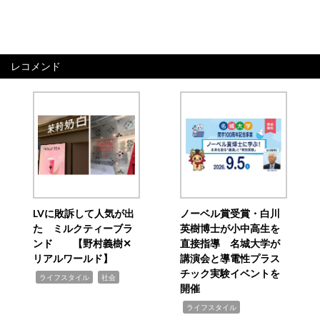
レコメンド
LVに敗訴して人気が出
ノーベル賞受賞・白川
た ミルクティーブラ
英樹博士が小中高生を
ンド 【野村義樹✕
直接指導 名城大学が
リアルワールド】
講演会と導電性プラス
チック実験イベントを
,
,
ライフスタイル
社会
開催
,
ライフスタイル