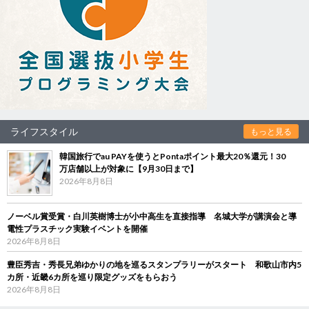
ライフスタイル
もっと見る
韓国旅行でau PAYを使うとPontaポイント最大20％還元！30
万店舗以上が対象に【9月30日まで】
2026年8月8日
ノーベル賞受賞・白川英樹博士が小中高生を直接指導 名城大学が講演会と導
電性プラスチック実験イベントを開催
2026年8月8日
豊臣秀吉・秀長兄弟ゆかりの地を巡るスタンプラリーがスタート 和歌山市内5
カ所・近畿6カ所を巡り限定グッズをもらおう
2026年8月8日