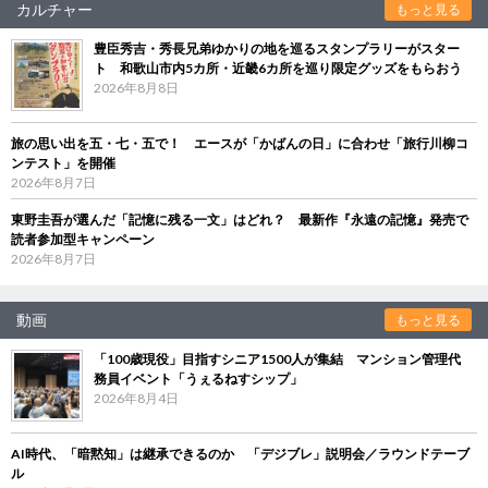
カルチャー
もっと見る
豊臣秀吉・秀長兄弟ゆかりの地を巡るスタンプラリーがスター
ト 和歌山市内5カ所・近畿6カ所を巡り限定グッズをもらおう
2026年8月8日
旅の思い出を五・七・五で！ エースが「かばんの日」に合わせ「旅行川柳コ
ンテスト」を開催
2026年8月7日
東野圭吾が選んだ「記憶に残る一文」はどれ？ 最新作『永遠の記憶』発売で
読者参加型キャンペーン
2026年8月7日
動画
もっと見る
「100歳現役」目指すシニア1500人が集結 マンション管理代
務員イベント「うぇるねすシップ」
2026年8月4日
AI時代、「暗黙知」は継承できるのか 「デジブレ」説明会／ラウンドテーブ
ル