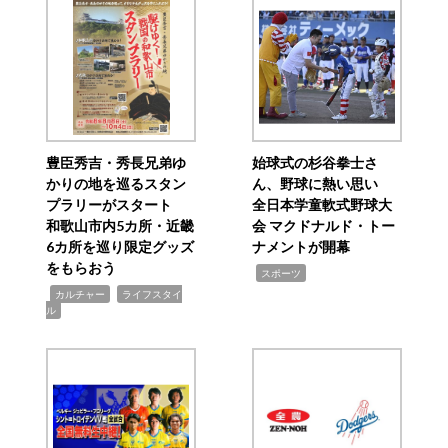
豊臣秀吉・秀長兄弟ゆ
始球式の杉谷拳士さ
かりの地を巡るスタン
ん、野球に熱い思い
プラリーがスタート
全日本学童軟式野球大
和歌山市内5カ所・近畿
会 マクドナルド・トー
6カ所を巡り限定グッズ
ナメントが開幕
をもらおう
,
スポーツ
,
,
カルチャー
ライフスタイ
ル