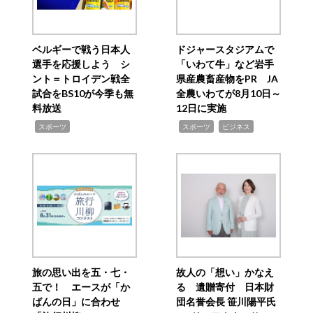
ベルギーで戦う日本人
ドジャースタジアムで
選手を応援しよう シ
「いわて牛」など岩手
ント＝トロイデン戦全
県産農畜産物をPR JA
試合をBS10が今季も無
全農いわてが8月10日～
料放送
12日に実施
,
,
,
スポーツ
スポーツ
ビジネス
旅の思い出を五・七・
故人の「想い」かなえ
五で！ エースが「か
る 遺贈寄付 日本財
ばんの日」に合わせ
団名誉会長 笹川陽平氏