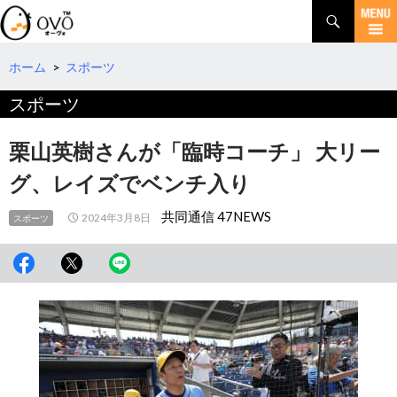
検
索
コ
ン
テ
ホーム
>
スポーツ
ン
スポーツ
ツ
へ
移
栗山英樹さんが「臨時コーチ」 大リー
動
グ、レイズでベンチ入り
共同通信 47NEWS
2024年3月8日
スポーツ