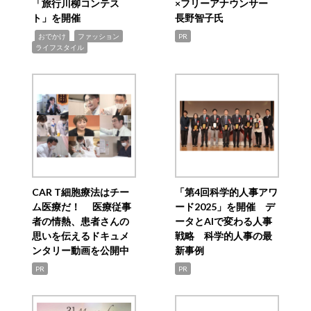
「旅行川柳コンテス
×フリーアナウンサー
ト」を開催
長野智子氏
,
,
,
おでかけ
ファッション
PR
ライフスタイル
CAR T細胞療法はチー
「第4回科学的人事アワ
ム医療だ！ 医療従事
ード2025」を開催 デ
者の情熱、患者さんの
ータとAIで変わる人事
思いを伝えるドキュメ
戦略 科学的人事の最
ンタリー動画を公開中
新事例
PR
PR