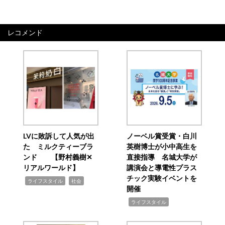
レコメンド
LVに敗訴して人気が出
ノーベル賞受賞・白川
た ミルクティーブラ
英樹博士が小中高生を
ンド 【野村義樹✕
直接指導 名城大学が
リアルワールド】
講演会と導電性プラス
チック実験イベントを
,
,
ライフスタイル
社会
開催
,
ライフスタイル