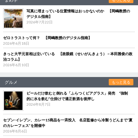
写真に埋まっている位置情報はおっかないのか 【岡嶋教授の
デジタル指南】
2026年7月22日
ゼロトラストって何？ 【岡嶋教授のデジタル指南】
2026年6月18日
きっと大平元首相は泣いている 【政眼鏡（せいがんきょう）－本田雅俊の政
治コラム】
2026年6月10日
グルメ
もっと見る
ビールだけ飲むと倒れる「ふらつくビアグラス」発売 “強制
的に水を飲む”仕掛けで適正飲酒を後押し
2026年8月7日
セブン‐イレブン、カレー15商品を一斉投入 名店監修から冷製うどんまで“夏
のカレーフェス”を開催中
2026年8月6日