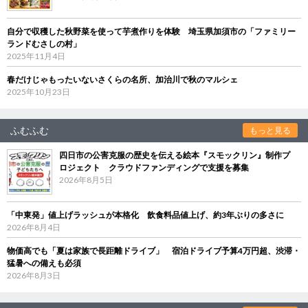
自分で収穫した秋野菜を使って芋煮作りを体験 埼玉県加須市の「ファミリー
ランドむさしの村」
2025年11月4日
春だけじゃもったいないさくらの名所、加治川で秋のマルシェ
2025年10月23日
ふむふむ
もっと見る
四日市の公害克服の歴史を伝える絵本『スモックリン』制作プ
ロジェクト クラウドファンディングで支援を募集
2026年8月5日
「中東発」値上げラッシュが本格化 飲食料品値上げ、約3年ぶりの多さに
2026年8月4日
物価高でも「夏は家族で長距離ドライブ」 宿泊ドライブ予算4万円超、渋滞・
猛暑への備えも必須
2026年8月3日