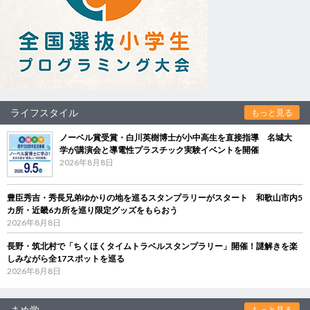
ライフスタイル
もっと見る
ノーベル賞受賞・白川英樹博士が小中高生を直接指導 名城大
学が講演会と導電性プラスチック実験イベントを開催
2026年8月8日
豊臣秀吉・秀長兄弟ゆかりの地を巡るスタンプラリーがスタート 和歌山市内5
カ所・近畿6カ所を巡り限定グッズをもらおう
2026年8月8日
長野・筑北村で「ちくほくタイムトラベルスタンプラリー」開催！謎解きを楽
しみながら全17スポットを巡る
2026年8月8日
まめ学
もっと見る