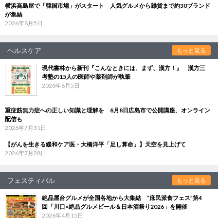
横浜高島屋で「韓国市場」がスタート 人気グルメから雑貨まで約30ブランド
が集結
2026年8月5日
ヘルスケア
もっと見る
現代書林から新刊『こんなときには、まず、漢方！』 漢方三
考塾の15人の医師や薬剤師が執筆
2026年8月5日
重症筋無力症への正しい知識と理解を 8月8日広島市で公開講座、オンライン
配信も
2026年7月31日
【がんを生きる緩和ケア医・大橋洋平「足し算命」】天空を見上げて
2026年7月28日
フェスティバル
もっと見る
絶品屋台グルメが全国各地から大集結 “庶民派食フェス”第4
回「川口×絶品グルメビール＆日本酒祭り2026」を開催
2026年4月15日