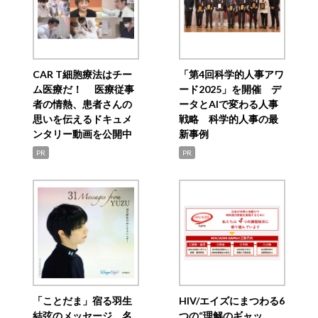
CAR T細胞療法はチー
「第4回科学的人事アワ
ム医療だ！ 医療従事
ード2025」を開催 デ
者の情熱、患者さんの
ータとAIで変わる人事
思いを伝えるドキュメ
戦略 科学的人事の最
ンタリー動画を公開中
新事例
PR
PR
「ことだま」宿る羽生
HIV/エイズにまつわる6
結弦のメッセージ 名
つの“理解のギャッ