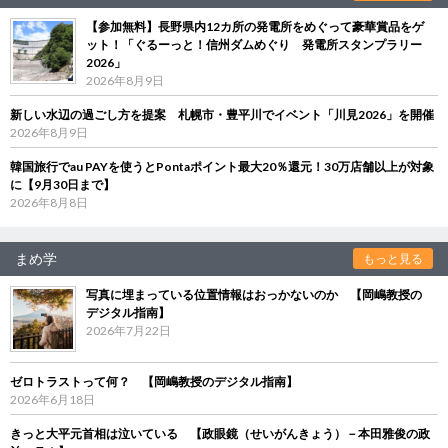
【参加無料】長野県内12カ所の発電所をめぐって豪華賞品をゲ
ット！「ぐるーっと！信州ダムめぐり 発電所スタンプラリー
2026」
2026年8月9日
新しい水辺の過ごし方を提案 札幌市・豊平川でイベント「川見2026」を開催
2026年8月9日
韓国旅行でau PAYを使うとPontaポイント最大20％還元！30万店舗以上が対象
に【9月30日まで】
2026年8月8日
まめ学
もっと見る
写真に埋まっている位置情報はおっかないのか 【岡嶋教授の
デジタル指南】
2026年7月22日
ゼロトラストって何？ 【岡嶋教授のデジタル指南】
2026年6月18日
きっと大平元首相は泣いている 【政眼鏡（せいがんきょう）－本田雅俊の政