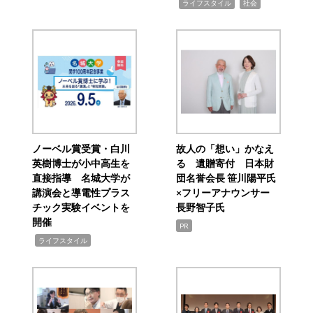
,
,
ライフスタイル
社会
ノーベル賞受賞・白川
故人の「想い」かなえ
英樹博士が小中高生を
る 遺贈寄付 日本財
直接指導 名城大学が
団名誉会長 笹川陽平氏
講演会と導電性プラス
×フリーアナウンサー
チック実験イベントを
長野智子氏
開催
PR
,
ライフスタイル