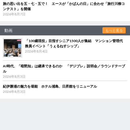
旅の思い出を五・七・五で！ エースが「かばんの日」に合わせ「旅行川柳コ
ンテスト」を開催
2026年8月7日
動画
もっと見る
「100歳現役」目指すシニア1500人が集結 マンション管理代
務員イベント「うぇるねすシップ」
2026年8月4日
AI時代、「暗黙知」は継承できるのか 「デジブレ」説明会／ラウンドテーブ
ル
2026年8月3日
紀伊勝浦の魅力を堪能 ホテル浦島、日昇館をリニューアル
2026年8月3日