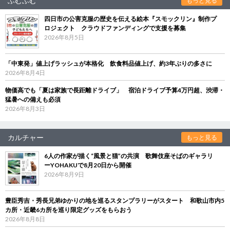
ふむふむ
もっと見る
四日市の公害克服の歴史を伝える絵本『スモックリン』制作プ
ロジェクト クラウドファンディングで支援を募集
2026年8月5日
「中東発」値上げラッシュが本格化 飲食料品値上げ、約3年ぶりの多さに
2026年8月4日
物価高でも「夏は家族で長距離ドライブ」 宿泊ドライブ予算4万円超、渋滞・
猛暑への備えも必須
2026年8月3日
カルチャー
もっと見る
6人の作家が描く“風景と猫”の共演 歌舞伎座そばのギャラリ
ーYOHAKUで8月20日から開催
2026年8月9日
豊臣秀吉・秀長兄弟ゆかりの地を巡るスタンプラリーがスタート 和歌山市内5
カ所・近畿6カ所を巡り限定グッズをもらおう
2026年8月8日