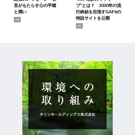
言がもたらす心の平穏
プ”とは？ 2030年の流
と潤い
行終結を目指すGAP6の
特設サイトを公開
PR
PR