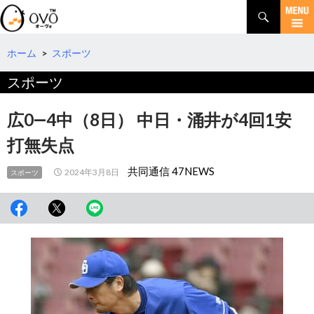
検
索
コ
ン
テ
ホーム
>
スポーツ
ン
スポーツ
ツ
へ
移
広0―4中（8日） 中日・涌井が4回1安
動
打無失点
共同通信 47NEWS
2024年3月8日
スポーツ