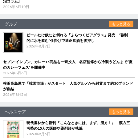
治コラム】
2026年6月10日
グルメ
もっと見る
ビールだけ飲むと倒れる「ふらつくビアグラス」発売 “強制
的に水を飲む”仕掛けで適正飲酒を後押し
2026年8月7日
セブン‐イレブン、カレー15商品を一斉投入 名店監修から冷製うどんまで“夏
のカレーフェス”を開催中
2026年8月6日
横浜高島屋で「韓国市場」がスタート 人気グルメから雑貨まで約30ブランド
が集結
2026年8月5日
ヘルスケア
もっと見る
現代書林から新刊『こんなときには、まず、漢方！』 漢方三
考塾の15人の医師や薬剤師が執筆
2026年8月5日