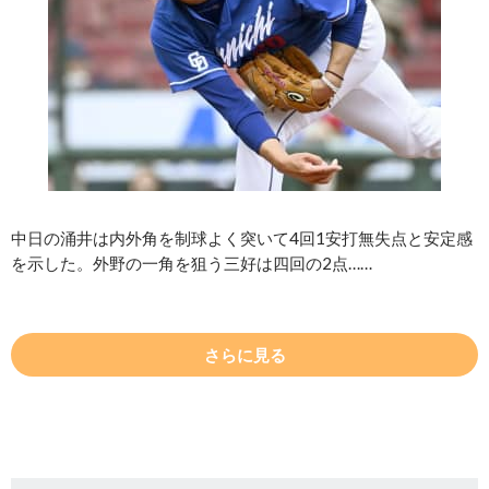
中日の涌井は内外角を制球よく突いて4回1安打無失点と安定感
を示した。外野の一角を狙う三好は四回の2点……
さらに見る