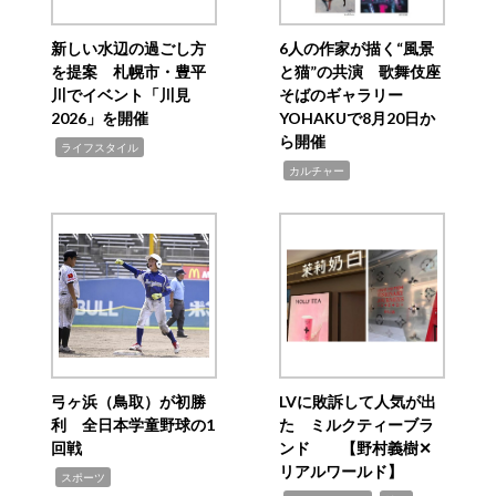
新しい水辺の過ごし方
6人の作家が描く“風景
を提案 札幌市・豊平
と猫”の共演 歌舞伎座
川でイベント「川見
そばのギャラリー
2026」を開催
YOHAKUで8月20日か
ら開催
,
ライフスタイル
,
カルチャー
弓ヶ浜（鳥取）が初勝
LVに敗訴して人気が出
利 全日本学童野球の1
た ミルクティーブラ
回戦
ンド 【野村義樹✕
リアルワールド】
,
スポーツ