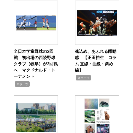
全日本学童野球の2回
魂込め、あふれる躍動
戦 初出場の西陵野球
感 【正田裕生 コラ
クラブ（岐阜）が3回戦
ム 直線・曲線・斜め
へ マクドナルド・ト
線】
ーナメント
,
スポーツ
,
スポーツ