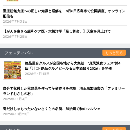
重症筋無力症への正しい知識と理解を 8月8日広島市で公開講座、オンライン
配信も
2026年7月31日
【がんを生きる緩和ケア医・大橋洋平「足し算命」】天空を見上げて
2026年7月28日
フェスティバル
もっと見る
絶品屋台グルメが全国各地から大集結 “庶民派食フェス”第4
回「川口×絶品グルメビール＆日本酒祭り2026」を開催
2026年4月15日
自分で収穫した秋野菜を使って芋煮作りを体験 埼玉県加須市の「ファミリー
ランドむさしの村」
2025年11月4日
春だけじゃもったいないさくらの名所、加治川で秋のマルシェ
2025年10月23日