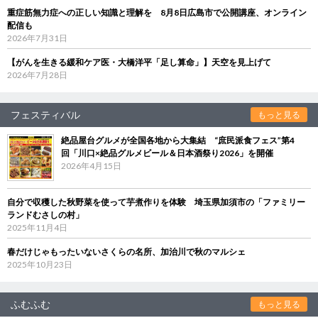
重症筋無力症への正しい知識と理解を 8月8日広島市で公開講座、オンライン
配信も
2026年7月31日
【がんを生きる緩和ケア医・大橋洋平「足し算命」】天空を見上げて
2026年7月28日
フェスティバル
もっと見る
絶品屋台グルメが全国各地から大集結 “庶民派食フェス”第4
回「川口×絶品グルメビール＆日本酒祭り2026」を開催
2026年4月15日
自分で収穫した秋野菜を使って芋煮作りを体験 埼玉県加須市の「ファミリー
ランドむさしの村」
2025年11月4日
春だけじゃもったいないさくらの名所、加治川で秋のマルシェ
2025年10月23日
ふむふむ
もっと見る