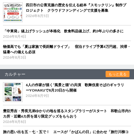
四日市の公害克服の歴史を伝える絵本『スモックリン』制作プ
ロジェクト クラウドファンディングで支援を募集
2026年8月5日
「中東発」値上げラッシュが本格化 飲食料品値上げ、約3年ぶりの多さに
2026年8月4日
物価高でも「夏は家族で長距離ドライブ」 宿泊ドライブ予算4万円超、渋滞・
猛暑への備えも必須
2026年8月3日
カルチャー
もっと見る
6人の作家が描く“風景と猫”の共演 歌舞伎座そばのギャラリ
ーYOHAKUで8月20日から開催
2026年8月9日
豊臣秀吉・秀長兄弟ゆかりの地を巡るスタンプラリーがスタート 和歌山市内5
カ所・近畿6カ所を巡り限定グッズをもらおう
2026年8月8日
旅の思い出を五・七・五で！ エースが「かばんの日」に合わせ「旅行川柳コ