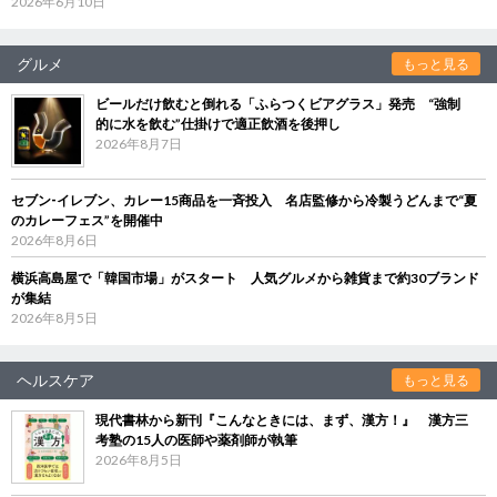
2026年6月10日
グルメ
もっと見る
ビールだけ飲むと倒れる「ふらつくビアグラス」発売 “強制
的に水を飲む”仕掛けで適正飲酒を後押し
2026年8月7日
セブン‐イレブン、カレー15商品を一斉投入 名店監修から冷製うどんまで“夏
のカレーフェス”を開催中
2026年8月6日
横浜高島屋で「韓国市場」がスタート 人気グルメから雑貨まで約30ブランド
が集結
2026年8月5日
ヘルスケア
もっと見る
現代書林から新刊『こんなときには、まず、漢方！』 漢方三
考塾の15人の医師や薬剤師が執筆
2026年8月5日