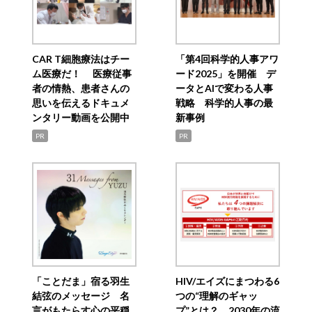
CAR T細胞療法はチー
「第4回科学的人事アワ
ム医療だ！ 医療従事
ード2025」を開催 デ
者の情熱、患者さんの
ータとAIで変わる人事
思いを伝えるドキュメ
戦略 科学的人事の最
ンタリー動画を公開中
新事例
PR
PR
「ことだま」宿る羽生
HIV/エイズにまつわる6
結弦のメッセージ 名
つの“理解のギャッ
言がもたらす心の平穏
プ”とは？ 2030年の流