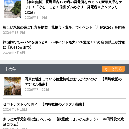
【参加無料】長野県内12カ所の発電所をめぐって豪華賞品をゲ
ット！「ぐるーっと！信州ダムめぐり 発電所スタンプラリー
2026」
2026年8月9日
新しい水辺の過ごし方を提案 札幌市・豊平川でイベント「川見2026」を開催
2026年8月9日
韓国旅行でau PAYを使うとPontaポイント最大20％還元！30万店舗以上が対象
に【9月30日まで】
2026年8月8日
まめ学
もっと見る
写真に埋まっている位置情報はおっかないのか 【岡嶋教授の
デジタル指南】
2026年7月22日
ゼロトラストって何？ 【岡嶋教授のデジタル指南】
2026年6月18日
きっと大平元首相は泣いている 【政眼鏡（せいがんきょう）－本田雅俊の政
治コラム】