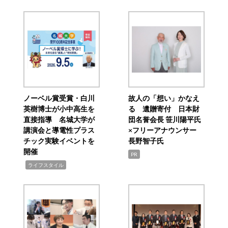
ノーベル賞受賞・白川
故人の「想い」かなえ
英樹博士が小中高生を
る 遺贈寄付 日本財
直接指導 名城大学が
団名誉会長 笹川陽平氏
講演会と導電性プラス
×フリーアナウンサー
チック実験イベントを
長野智子氏
開催
PR
,
ライフスタイル