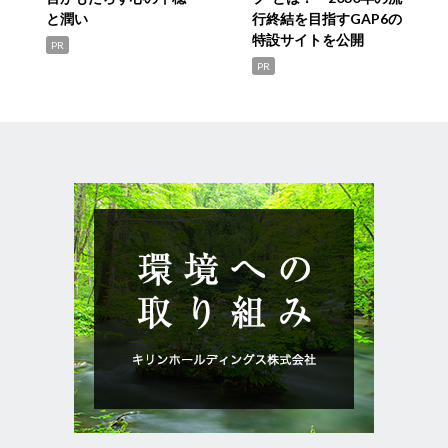
と潤い
行終結を目指すGAP6の
特設サイトを公開
PR
PR