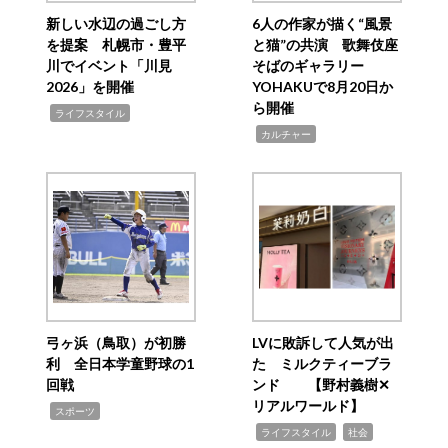
新しい水辺の過ごし方
6人の作家が描く“風景
を提案 札幌市・豊平
と猫”の共演 歌舞伎座
川でイベント「川見
そばのギャラリー
2026」を開催
YOHAKUで8月20日か
ら開催
,
ライフスタイル
,
カルチャー
弓ヶ浜（鳥取）が初勝
LVに敗訴して人気が出
利 全日本学童野球の1
た ミルクティーブラ
回戦
ンド 【野村義樹✕
リアルワールド】
,
スポーツ
,
,
ライフスタイル
社会