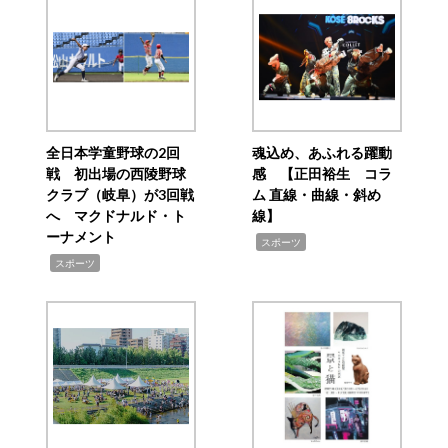
全日本学童野球の2回
魂込め、あふれる躍動
戦 初出場の西陵野球
感 【正田裕生 コラ
クラブ（岐阜）が3回戦
ム 直線・曲線・斜め
へ マクドナルド・ト
線】
ーナメント
,
スポーツ
,
スポーツ