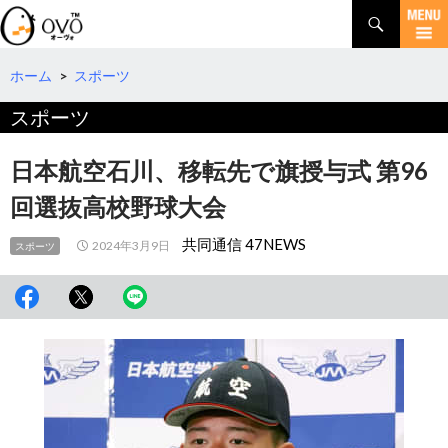
検
索
コ
ン
テ
ホーム
>
スポーツ
ン
スポーツ
ツ
へ
移
日本航空石川、移転先で旗授与式 第96
動
回選抜高校野球大会
共同通信 47NEWS
2024年3月9日
スポーツ