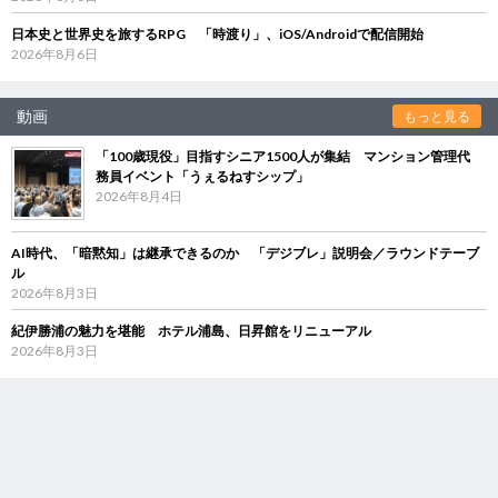
日本史と世界史を旅するRPG 「時渡り」、iOS/Androidで配信開始
2026年8月6日
動画
もっと見る
「100歳現役」目指すシニア1500人が集結 マンション管理代
務員イベント「うぇるねすシップ」
2026年8月4日
AI時代、「暗黙知」は継承できるのか 「デジブレ」説明会／ラウンドテーブ
ル
2026年8月3日
紀伊勝浦の魅力を堪能 ホテル浦島、日昇館をリニューアル
2026年8月3日