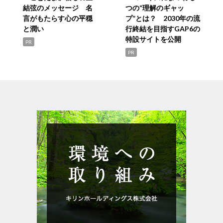
結弦のメッセージ 名
つの“理解のギャッ
言がもたらす心の平穏
プ”とは？ 2030年の流
と潤い
行終結を目指すGAP6の
特設サイトを公開
PR
PR