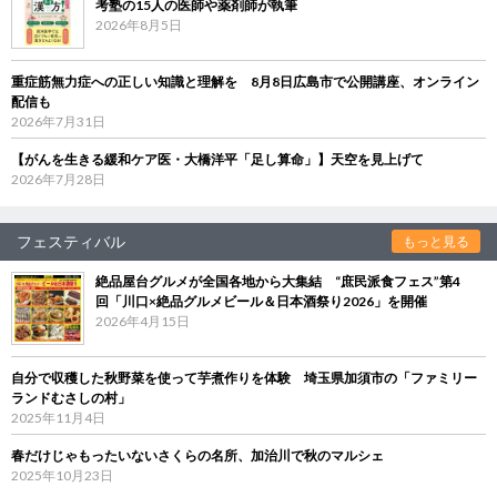
考塾の15人の医師や薬剤師が執筆
2026年8月5日
重症筋無力症への正しい知識と理解を 8月8日広島市で公開講座、オンライン
配信も
2026年7月31日
【がんを生きる緩和ケア医・大橋洋平「足し算命」】天空を見上げて
2026年7月28日
フェスティバル
もっと見る
絶品屋台グルメが全国各地から大集結 “庶民派食フェス”第4
回「川口×絶品グルメビール＆日本酒祭り2026」を開催
2026年4月15日
自分で収穫した秋野菜を使って芋煮作りを体験 埼玉県加須市の「ファミリー
ランドむさしの村」
2025年11月4日
春だけじゃもったいないさくらの名所、加治川で秋のマルシェ
2025年10月23日