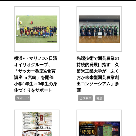
横浜F・マリノス×日清
先端技術で園芸農業の
オイリオグループ、
持続的発展目指す 久
「サッカー教室&食育
留米工業大学が「ふく
講座 in 宮崎」を開催
おか未来型園芸農業創
小学1年生～3年生の身
出コンソーシアム」参
体づくりをサポート
画
,
,
,
スポーツ
ビジネス
社会