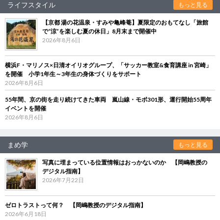
ライフスタイル
もっと見る
【京都 湯の花温泉・すみや亀峰菴】夏限定のおもてなし「旅館
で“涼”を楽しむ夏の休日」8月末まで開催中
2026年8月6日
横浜F・マリノス×日清オイリオグループ、「サッカー教室&食育講座 in 宮崎」
を開催 小学1年生～3年生の身体づくりをサポート
2026年8月6日
55年間、京の街を走り続けてきた車両 嵐山線・モボ301形、運行開始55周年
イベントを開催
2026年8月6日
まめ学
もっと見る
写真に埋まっている位置情報はおっかないのか 【岡嶋教授の
デジタル指南】
2026年7月22日
ゼロトラストって何？ 【岡嶋教授のデジタル指南】
2026年6月18日