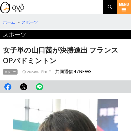
検
索
コ
ン
テ
ホーム
>
スポーツ
ン
スポーツ
ツ
へ
移
女子単の山口茜が決勝進出 フランス
動
OPバドミントン
共同通信 47NEWS
2024年3月10日
スポーツ