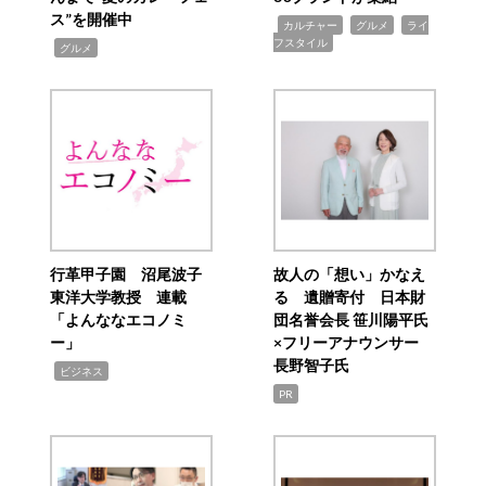
ス”を開催中
,
,
,
カルチャー
グルメ
ライ
フスタイル
,
グルメ
行革甲子園 沼尾波子
故人の「想い」かなえ
東洋大学教授 連載
る 遺贈寄付 日本財
「よんななエコノミ
団名誉会長 笹川陽平氏
ー」
×フリーアナウンサー
長野智子氏
,
ビジネス
PR