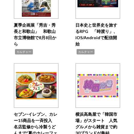
夏季企画展「秀吉・秀
日本史と世界史を旅す
長と和歌山」 和歌山
るRPG 「時渡り」、
市立博物館で8月8日か
iOS/Androidで配信開
ら
始
,
,
カルチャー
カルチャー
セブン‐イレブン、カレ
横浜高島屋で「韓国市
ー15商品を一斉投入
場」がスタート 人気
名店監修から冷製うど
グルメから雑貨まで約
んまで“夏のカレーフェ
30ブランドが集結