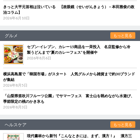
きっと大平元首相は泣いている 【政眼鏡（せいがんきょう）－本田雅俊の政
治コラム】
2026年6月10日
グルメ
もっと見る
セブン‐イレブン、カレー15商品を一斉投入 名店監修から冷
製うどんまで“夏のカレーフェス”を開催中
2026年8月6日
横浜高島屋で「韓国市場」がスタート 人気グルメから雑貨まで約30ブランド
が集結
2026年8月5日
「山梨県笛吹川フルーツ公園」でサマーフェス 富士山を眺めながら水遊び、
季節限定の桃のかき氷も
2026年8月3日
ヘルスケア
もっと見る
現代書林から新刊『こんなときには、まず、漢方！』 漢方三