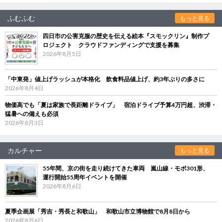
ふむふむ
もっと見る
四日市の公害克服の歴史を伝える絵本『スモックリン』制作プ
ロジェクト クラウドファンディングで支援を募集
2026年8月5日
「中東発」値上げラッシュが本格化 飲食料品値上げ、約3年ぶりの多さに
2026年8月4日
物価高でも「夏は家族で長距離ドライブ」 宿泊ドライブ予算4万円超、渋滞・
猛暑への備えも必須
2026年8月3日
カルチャー
もっと見る
55年間、京の街を走り続けてきた車両 嵐山線・モボ301形、
運行開始55周年イベントを開催
2026年8月6日
夏季企画展「秀吉・秀長と和歌山」 和歌山市立博物館で8月8日から
2026年8月6日