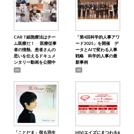
CAR T細胞療法はチー
「第4回科学的人事アワ
ム医療だ！ 医療従事
ード2025」を開催 デ
者の情熱、患者さんの
ータとAIで変わる人事
思いを伝えるドキュメ
戦略 科学的人事の最
ンタリー動画を公開中
新事例
PR
PR
「ことだま」宿る羽生
HIV/エイズにまつわる6