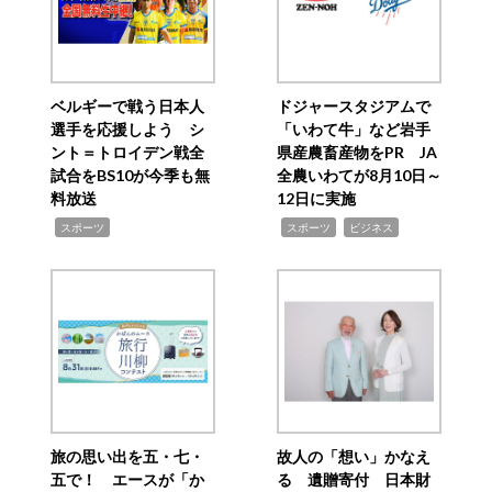
ベルギーで戦う日本人
ドジャースタジアムで
選手を応援しよう シ
「いわて牛」など岩手
ント＝トロイデン戦全
県産農畜産物をPR JA
試合をBS10が今季も無
全農いわてが8月10日～
料放送
12日に実施
,
,
,
スポーツ
スポーツ
ビジネス
旅の思い出を五・七・
故人の「想い」かなえ
五で！ エースが「か
る 遺贈寄付 日本財