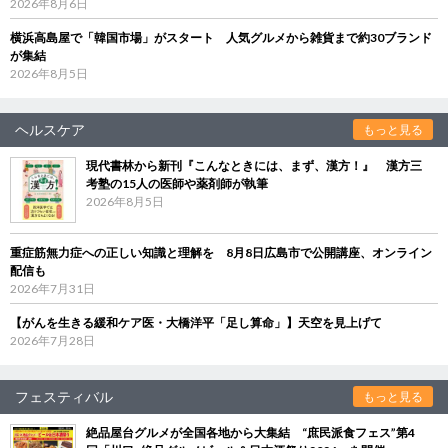
2026年8月6日
横浜高島屋で「韓国市場」がスタート 人気グルメから雑貨まで約30ブランド
が集結
2026年8月5日
ヘルスケア
もっと見る
現代書林から新刊『こんなときには、まず、漢方！』 漢方三
考塾の15人の医師や薬剤師が執筆
2026年8月5日
重症筋無力症への正しい知識と理解を 8月8日広島市で公開講座、オンライン
配信も
2026年7月31日
【がんを生きる緩和ケア医・大橋洋平「足し算命」】天空を見上げて
2026年7月28日
フェスティバル
もっと見る
絶品屋台グルメが全国各地から大集結 “庶民派食フェス”第4