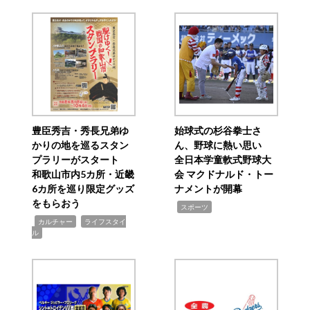
豊臣秀吉・秀長兄弟ゆ
始球式の杉谷拳士さ
かりの地を巡るスタン
ん、野球に熱い思い
プラリーがスタート
全日本学童軟式野球大
和歌山市内5カ所・近畿
会 マクドナルド・トー
6カ所を巡り限定グッズ
ナメントが開幕
をもらおう
,
スポーツ
,
,
カルチャー
ライフスタイ
ル