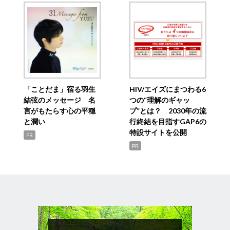
「ことだま」宿る羽生
HIV/エイズにまつわる6
結弦のメッセージ 名
つの“理解のギャッ
言がもたらす心の平穏
プ”とは？ 2030年の流
と潤い
行終結を目指すGAP6の
特設サイトを公開
PR
PR