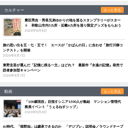
カルチャー
もっと見る
豊臣秀吉・秀長兄弟ゆかりの地を巡るスタンプラリーがスター
ト 和歌山市内5カ所・近畿6カ所を巡り限定グッズをもらおう
2026年8月8日
旅の思い出を五・七・五で！ エースが「かばんの日」に合わせ「旅行川柳コ
ンテスト」を開催
2026年8月7日
東野圭吾が選んだ「記憶に残る一文」はどれ？ 最新作『永遠の記憶』発売で
読者参加型キャンペーン
2026年8月7日
動画
もっと見る
「100歳現役」目指すシニア1500人が集結 マンション管理代
務員イベント「うぇるねすシップ」
2026年8月4日
AI時代、「暗黙知」は継承できるのか 「デジブレ」説明会／ラウンドテーブ