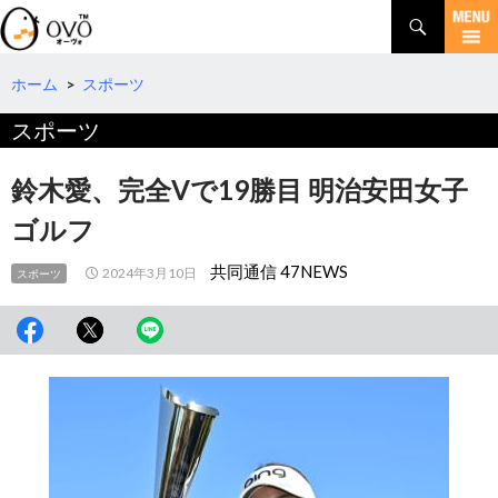
検
索
コ
ン
テ
ホーム
>
スポーツ
ン
スポーツ
ツ
へ
移
鈴木愛、完全Vで19勝目 明治安田女子
動
ゴルフ
共同通信 47NEWS
2024年3月10日
スポーツ