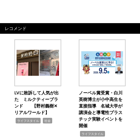
レコメンド
LVに敗訴して人気が出
ノーベル賞受賞・白川
た ミルクティーブラ
英樹博士が小中高生を
ンド 【野村義樹✕
直接指導 名城大学が
リアルワールド】
講演会と導電性プラス
チック実験イベントを
,
,
ライフスタイル
社会
開催
,
ライフスタイル