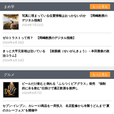
まめ学
もっと見る
写真に埋まっている位置情報はおっかないのか 【岡嶋教授の
デジタル指南】
2026年7月22日
ゼロトラストって何？ 【岡嶋教授のデジタル指南】
2026年6月18日
きっと大平元首相は泣いている 【政眼鏡（せいがんきょう）－本田雅俊の政
治コラム】
2026年6月10日
グルメ
もっと見る
ビールだけ飲むと倒れる「ふらつくビアグラス」発売 “強制
的に水を飲む”仕掛けで適正飲酒を後押し
2026年8月7日
セブン‐イレブン、カレー15商品を一斉投入 名店監修から冷製うどんまで“夏
のカレーフェス”を開催中