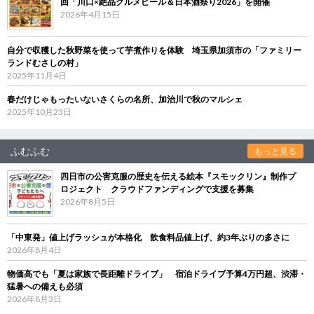
回「川口×絶品グルメビール＆日本酒祭り2026」を開催
2026年4月15日
自分で収穫した秋野菜を使って芋煮作りを体験 埼玉県加須市の「ファミリー
ランドむさしの村」
2025年11月4日
春だけじゃもったいないさくらの名所、加治川で秋のマルシェ
2025年10月23日
ふむふむ
もっと見る
四日市の公害克服の歴史を伝える絵本『スモックリン』制作プ
ロジェクト クラウドファンディングで支援を募集
2026年8月5日
「中東発」値上げラッシュが本格化 飲食料品値上げ、約3年ぶりの多さに
2026年8月4日
物価高でも「夏は家族で長距離ドライブ」 宿泊ドライブ予算4万円超、渋滞・
猛暑への備えも必須
2026年8月3日