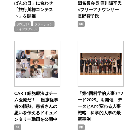
ばんの日」に合わせ
団名誉会長 笹川陽平氏
「旅行川柳コンテス
×フリーアナウンサー
ト」を開催
長野智子氏
,
,
,
おでかけ
ファッション
PR
ライフスタイル
CAR T細胞療法はチー
「第4回科学的人事アワ
ム医療だ！ 医療従事
ード2025」を開催 デ
者の情熱、患者さんの
ータとAIで変わる人事
思いを伝えるドキュメ
戦略 科学的人事の最
ンタリー動画を公開中
新事例
PR
PR