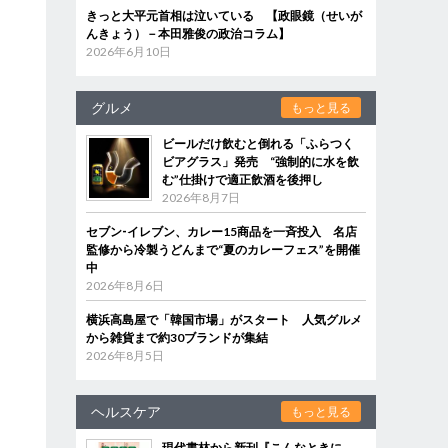
きっと大平元首相は泣いている 【政眼鏡（せいが
んきょう）－本田雅俊の政治コラム】
2026年6月10日
グルメ
もっと見る
ビールだけ飲むと倒れる「ふらつく
ビアグラス」発売 “強制的に水を飲
む”仕掛けで適正飲酒を後押し
2026年8月7日
セブン‐イレブン、カレー15商品を一斉投入 名店
監修から冷製うどんまで“夏のカレーフェス”を開催
中
2026年8月6日
横浜高島屋で「韓国市場」がスタート 人気グルメ
から雑貨まで約30ブランドが集結
2026年8月5日
ヘルスケア
もっと見る
現代書林から新刊『こんなときに