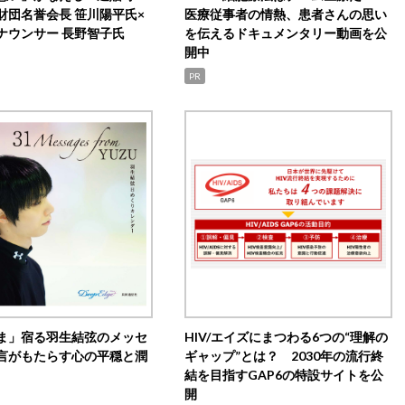
財団名誉会長 笹川陽平氏×
医療従事者の情熱、患者さんの思い
ナウンサー 長野智子氏
を伝えるドキュメンタリー動画を公
開中
PR
ま」宿る羽生結弦のメッセ
HIV/エイズにまつわる6つの“理解の
言がもたらす心の平穏と潤
ギャップ”とは？ 2030年の流行終
結を目指すGAP6の特設サイトを公
開