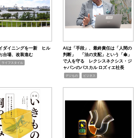
イダイニングを一新 ヒル
AIは「手段」、最終責任は「人間の
お台場、改装進む
判断」 「法の支配」という「傘」
で人を守る レクシスネクシス・ジ
ライフスタイル
ャパンのパスカル ロズィエ社長
,
,
デジもの
ビジネス