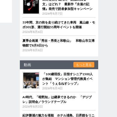
文」はどれ？ 最新作『永遠の記
憶』発売で読者参加型キャンペーン
2026年8月7日
55年間、京の街を走り続けてきた車両 嵐山線・モ
ボ301形、運行開始55周年イベントを開催
2026年8月6日
夏季企画展「秀吉・秀長と和歌山」 和歌山市立博
物館で8月8日から
2026年8月6日
動画
もっと見る
「100歳現役」目指すシニア1500人
が集結 マンション管理代務員イベ
ント「うぇるねすシップ」
2026年8月4日
AI時代、「暗黙知」は継承できるのか 「デジブ
レ」説明会／ラウンドテーブル
2026年8月3日
紀伊勝浦の魅力を堪能 ホテル浦島、日昇館をリニ