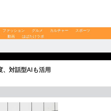
ファッション
グルメ
カルチャー
スポーツ
ス
動画
はばたけラボ
年度、対話型AIも活用