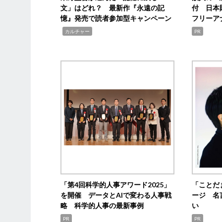
文」はどれ？ 最新作『永遠の記
付 日本
憶』発売で読者参加型キャンペーン
フリーア
,
カルチャー
PR
「第4回科学的人事アワード2025」
「ことだ
を開催 データとAIで変わる人事戦
ージ 名
略 科学的人事の最新事例
い
PR
PR