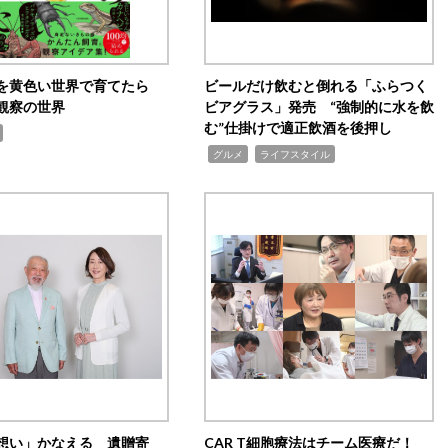
を黄色い世界で育てたら
ビールだけ飲むと倒れる「ふらつく
観察の世界
ビアグラス」発売 “強制的に水を飲
む”仕掛けで適正飲酒を後押し
,
,
グルメ
ライフスタイル
想い」かなえる 遺贈寄
CAR T細胞療法はチーム医療だ！