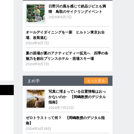
日野川の風を感じて絶品ジビエも満
喫 鳥取のサイクリングイベント
2026年8月7日
オールデイダイニングを一新 ヒルトン東京お台
場、改装進む
2026年8月7日
夏の苗場が夏のアクティビティー拡充へ 四季の各
魅力を創出プリンスホテル・苗場スキー場
2026年8月7日
まめ学
もっと見る
写真に埋まっている位置情報はおっ
かないのか 【岡嶋教授のデジタル
指南】
2026年7月22日
ゼロトラストって何？ 【岡嶋教授のデジタル指
南】
2026年6月18日