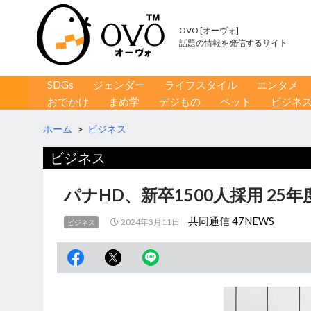
OVO [オーヴォ]
話題の情報を発信するサイト
コンテンツへ移動
検
SDGs
ジェンダー
ライフスタイル
エンタメ
索
おでかけ
まめ学
デジもの
ペット
ビジネ
ホーム
>
ビジネス
ビジネス
パナHD、新卒1500人採用 25
共同通信 47NEWS
2024年3月11日
ビジネス