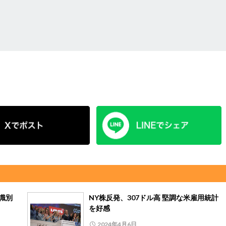
、識別
NY株反発、307ドル高 堅調な米雇用統計
を好感
2024年4月6日