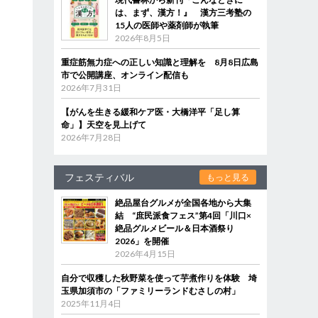
は、まず、漢方！』 漢方三考塾の
15人の医師や薬剤師が執筆
2026年8月5日
重症筋無力症への正しい知識と理解を 8月8日広島
市で公開講座、オンライン配信も
2026年7月31日
【がんを生きる緩和ケア医・大橋洋平「足し算
命」】天空を見上げて
2026年7月28日
フェスティバル
もっと見る
絶品屋台グルメが全国各地から大集
結 “庶民派食フェス”第4回「川口×
絶品グルメビール＆日本酒祭り
2026」を開催
2026年4月15日
自分で収穫した秋野菜を使って芋煮作りを体験 埼
玉県加須市の「ファミリーランドむさしの村」
2025年11月4日