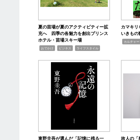
夏の苗場が夏のアクティビティー拡
カマキリ
充へ 四季の各魅力を創出プリンス
いきもの
ホテル・苗場スキー場
,
カルチャー
,
,
,
おでかけ
ビジネス
ライフスタイル
東野圭吾が選んだ「記憶に残る一
故人の「