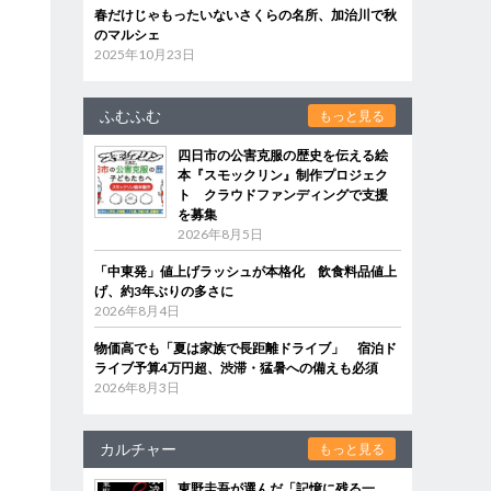
春だけじゃもったいないさくらの名所、加治川で秋
のマルシェ
2025年10月23日
ふむふむ
もっと見る
四日市の公害克服の歴史を伝える絵
本『スモックリン』制作プロジェク
ト クラウドファンディングで支援
を募集
2026年8月5日
「中東発」値上げラッシュが本格化 飲食料品値上
げ、約3年ぶりの多さに
2026年8月4日
物価高でも「夏は家族で長距離ドライブ」 宿泊ド
ライブ予算4万円超、渋滞・猛暑への備えも必須
2026年8月3日
カルチャー
もっと見る
東野圭吾が選んだ「記憶に残る一