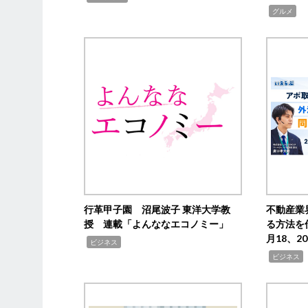
,
グルメ
行革甲子園 沼尾波子 東洋大学教
不動産業
授 連載「よんななエコノミー」
る方法を
月18、
,
ビジネス
,
ビジネス