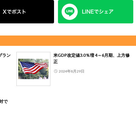
ブラン
米GDP改定値3.0％増 4～6月期、上方修
正
2024年8月29日
対で