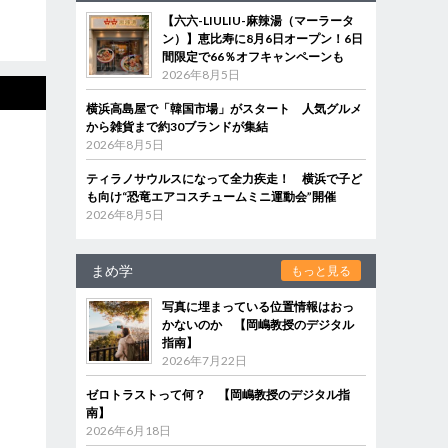
【六六-LIULIU-麻辣湯（マーラータ
ン）】恵比寿に8月6日オープン！6日
間限定で66％オフキャンペーンも
2026年8月5日
横浜高島屋で「韓国市場」がスタート 人気グルメ
から雑貨まで約30ブランドが集結
2026年8月5日
ティラノサウルスになって全力疾走！ 横浜で子ど
も向け“恐竜エアコスチュームミニ運動会”開催
2026年8月5日
まめ学
もっと見る
写真に埋まっている位置情報はおっ
かないのか 【岡嶋教授のデジタル
指南】
2026年7月22日
ゼロトラストって何？ 【岡嶋教授のデジタル指
南】
2026年6月18日