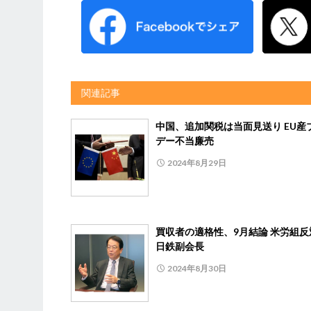
関連記事
中国、追加関税は当面見送り EU産
デー不当廉売
2024年8月29日
買収者の適格性、9月結論 米労組反
日鉄副会長
2024年8月30日