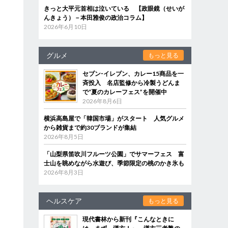
きっと大平元首相は泣いている 【政眼鏡（せいが
んきょう）－本田雅俊の政治コラム】
2026年6月10日
グルメ
もっと見る
セブン‐イレブン、カレー15商品を一
斉投入 名店監修から冷製うどんま
で“夏のカレーフェス”を開催中
2026年8月6日
横浜高島屋で「韓国市場」がスタート 人気グルメ
から雑貨まで約30ブランドが集結
2026年8月5日
「山梨県笛吹川フルーツ公園」でサマーフェス 富
士山を眺めながら水遊び、季節限定の桃のかき氷も
2026年8月3日
ヘルスケア
もっと見る
現代書林から新刊『こんなときに