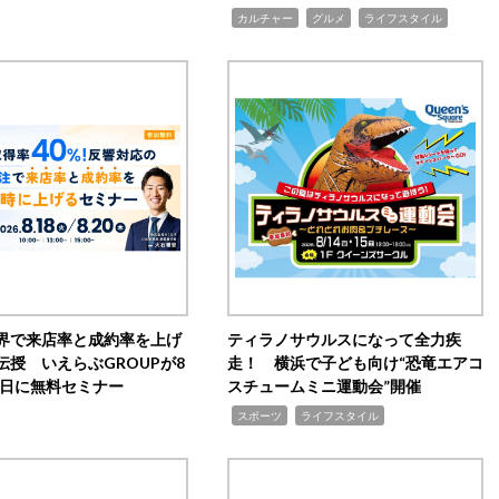
,
,
,
カルチャー
グルメ
ライフスタイル
界で来店率と成約率を上げ
ティラノサウルスになって全力疾
伝授 いえらぶGROUPが8
走！ 横浜で子ども向け“恐竜エアコ
20日に無料セミナー
スチュームミニ運動会”開催
,
,
スポーツ
ライフスタイル