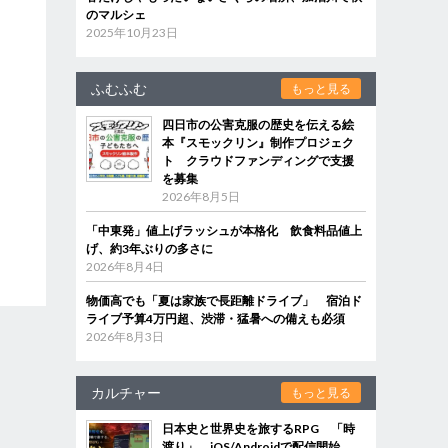
のマルシェ
2025年10月23日
ふむふむ
もっと見る
四日市の公害克服の歴史を伝える絵
本『スモックリン』制作プロジェク
ト クラウドファンディングで支援
を募集
2026年8月5日
「中東発」値上げラッシュが本格化 飲食料品値上
げ、約3年ぶりの多さに
2026年8月4日
物価高でも「夏は家族で長距離ドライブ」 宿泊ド
ライブ予算4万円超、渋滞・猛暑への備えも必須
2026年8月3日
カルチャー
もっと見る
日本史と世界史を旅するRPG 「時
渡り」、iOS/Androidで配信開始