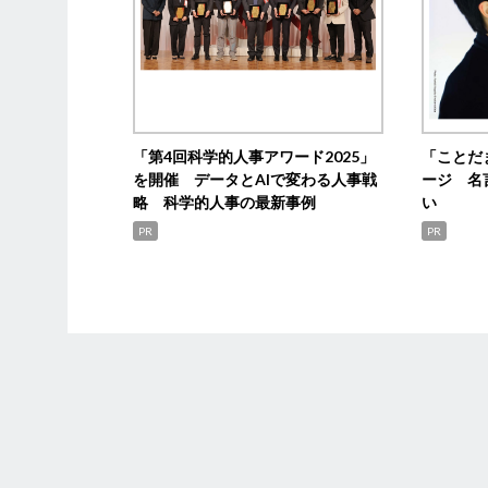
「第4回科学的人事アワード2025」
「ことだ
を開催 データとAIで変わる人事戦
ージ 名
略 科学的人事の最新事例
い
PR
PR