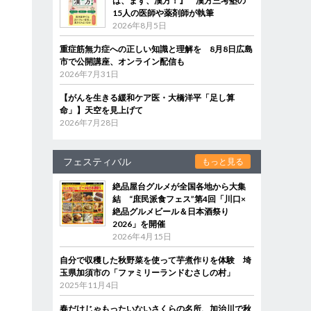
は、まず、漢方！』 漢方三考塾の
15人の医師や薬剤師が執筆
2026年8月5日
重症筋無力症への正しい知識と理解を 8月8日広島
市で公開講座、オンライン配信も
2026年7月31日
【がんを生きる緩和ケア医・大橋洋平「足し算
命」】天空を見上げて
2026年7月28日
フェスティバル
もっと見る
絶品屋台グルメが全国各地から大集
結 “庶民派食フェス”第4回「川口×
絶品グルメビール＆日本酒祭り
2026」を開催
2026年4月15日
自分で収穫した秋野菜を使って芋煮作りを体験 埼
玉県加須市の「ファミリーランドむさしの村」
2025年11月4日
春だけじゃもったいないさくらの名所、加治川で秋