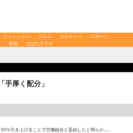
ファッション
グルメ
カルチャー
スポーツ
ス
動画
はばたけラボ
 「手厚く配分」
～10％引き上げることで労働組合と妥結したと明らか……