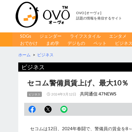
OVO [オーヴォ]
話題の情報を発信するサイト
コンテンツへ移動
検
SDGs
ジェンダー
ライフスタイル
エンタメ
索
おでかけ
まめ学
デジもの
ペット
ビジネ
ホーム
>
ビジネス
ビジネス
セコム警備員賃上げ、最大10％
共同通信 47NEWS
2024年3月12日
ビジネス
セコムは12日、2024年春闘で、警備員の賃金を8