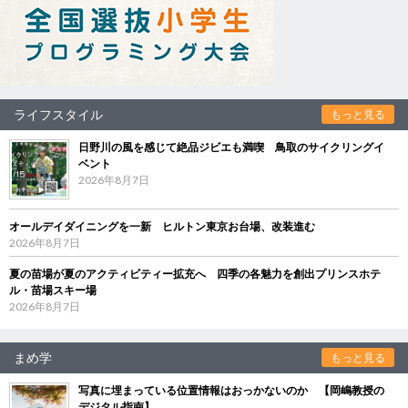
ライフスタイル
もっと見る
日野川の風を感じて絶品ジビエも満喫 鳥取のサイクリングイ
ベント
2026年8月7日
オールデイダイニングを一新 ヒルトン東京お台場、改装進む
2026年8月7日
夏の苗場が夏のアクティビティー拡充へ 四季の各魅力を創出プリンスホテ
ル・苗場スキー場
2026年8月7日
まめ学
もっと見る
写真に埋まっている位置情報はおっかないのか 【岡嶋教授の
デジタル指南】