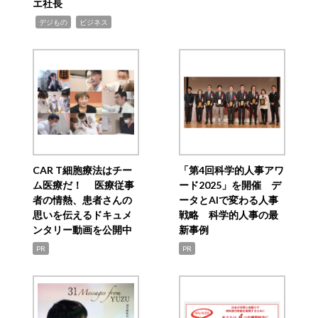
エ社長
,
,
デジもの
ビジネス
CAR T細胞療法はチー
「第4回科学的人事アワ
ム医療だ！ 医療従事
ード2025」を開催 デ
者の情熱、患者さんの
ータとAIで変わる人事
思いを伝えるドキュメ
戦略 科学的人事の最
ンタリー動画を公開中
新事例
PR
PR