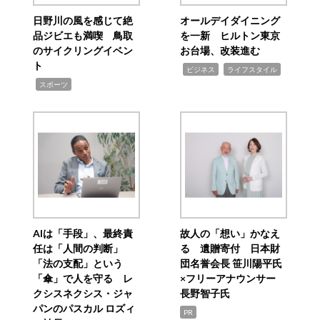
日野川の風を感じて絶
オールデイダイニング
品ジビエも満喫 鳥取
を一新 ヒルトン東京
のサイクリングイベン
お台場、改装進む
ト
,
,
ビジネス
ライフスタイル
,
スポーツ
AIは「手段」、最終責
故人の「想い」かなえ
任は「人間の判断」
る 遺贈寄付 日本財
「法の支配」という
団名誉会長 笹川陽平氏
「傘」で人を守る レ
×フリーアナウンサー
クシスネクシス・ジャ
長野智子氏
パンのパスカル ロズィ
PR