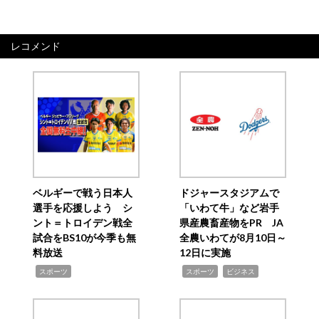
レコメンド
ベルギーで戦う日本人
ドジャースタジアムで
選手を応援しよう シ
「いわて牛」など岩手
ント＝トロイデン戦全
県産農畜産物をPR JA
試合をBS10が今季も無
全農いわてが8月10日～
料放送
12日に実施
,
,
,
スポーツ
スポーツ
ビジネス