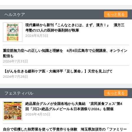
ヘルスケア
もっと見る
現代書林から新刊『こんなときには、まず、漢方！』 漢方三
考塾の15人の医師や薬剤師が執筆
2026年8月5日
重症筋無力症への正しい知識と理解を 8月8日広島市で公開講座、オンライン
配信も
2026年7月31日
【がんを生きる緩和ケア医・大橋洋平「足し算命」】天空を見上げて
2026年7月28日
フェスティバル
もっと見る
絶品屋台グルメが全国各地から大集結 “庶民派食フェス”第4
回「川口×絶品グルメビール＆日本酒祭り2026」を開催
2026年4月15日
自分で収穫した秋野菜を使って芋煮作りを体験 埼玉県加須市の「ファミリー