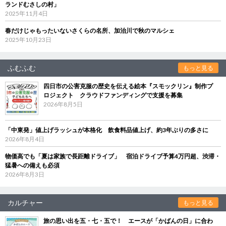
ランドむさしの村」
2025年11月4日
春だけじゃもったいないさくらの名所、加治川で秋のマルシェ
2025年10月23日
ふむふむ
もっと見る
四日市の公害克服の歴史を伝える絵本『スモックリン』制作プ
ロジェクト クラウドファンディングで支援を募集
2026年8月5日
「中東発」値上げラッシュが本格化 飲食料品値上げ、約3年ぶりの多さに
2026年8月4日
物価高でも「夏は家族で長距離ドライブ」 宿泊ドライブ予算4万円超、渋滞・
猛暑への備えも必須
2026年8月3日
カルチャー
もっと見る
旅の思い出を五・七・五で！ エースが「かばんの日」に合わ