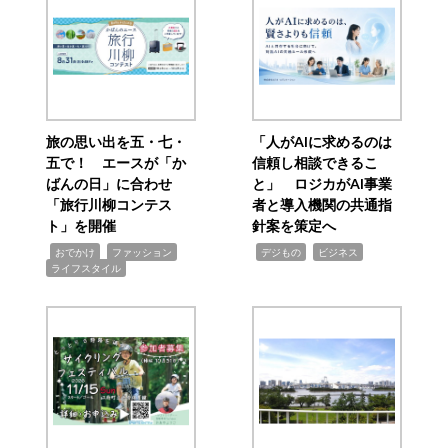
旅の思い出を五・七・
「人がAIに求めるのは
五で！ エースが「か
信頼し相談できるこ
ばんの日」に合わせ
と」 ロジカがAI事業
「旅行川柳コンテス
者と導入機関の共通指
ト」を開催
針案を策定へ
,
,
,
,
,
おでかけ
ファッション
デジもの
ビジネス
ライフスタイル