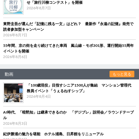
せ「旅行川柳コンテスト」を開催
2026年8月7日
東野圭吾が選んだ「記憶に残る一文」はどれ？ 最新作『永遠の記憶』発売で
読者参加型キャンペーン
2026年8月7日
55年間、京の街を走り続けてきた車両 嵐山線・モボ301形、運行開始55周年
イベントを開催
2026年8月6日
動画
もっと見る
「100歳現役」目指すシニア1500人が集結 マンション管理代
務員イベント「うぇるねすシップ」
2026年8月4日
AI時代、「暗黙知」は継承できるのか 「デジブレ」説明会／ラウンドテーブ
ル
2026年8月3日
紀伊勝浦の魅力を堪能 ホテル浦島、日昇館をリニューアル