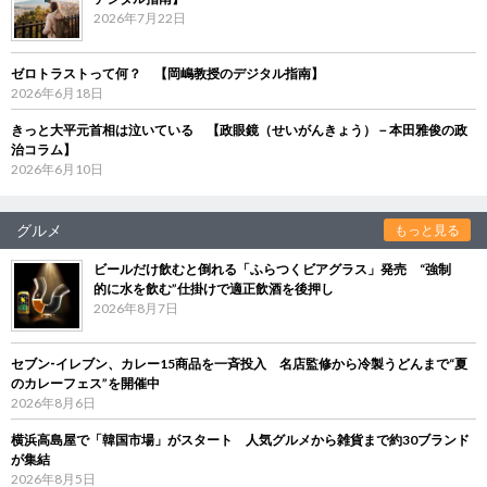
2026年7月22日
ゼロトラストって何？ 【岡嶋教授のデジタル指南】
2026年6月18日
きっと大平元首相は泣いている 【政眼鏡（せいがんきょう）－本田雅俊の政
治コラム】
2026年6月10日
グルメ
もっと見る
ビールだけ飲むと倒れる「ふらつくビアグラス」発売 “強制
的に水を飲む”仕掛けで適正飲酒を後押し
2026年8月7日
セブン‐イレブン、カレー15商品を一斉投入 名店監修から冷製うどんまで“夏
のカレーフェス”を開催中
2026年8月6日
横浜高島屋で「韓国市場」がスタート 人気グルメから雑貨まで約30ブランド
が集結
2026年8月5日