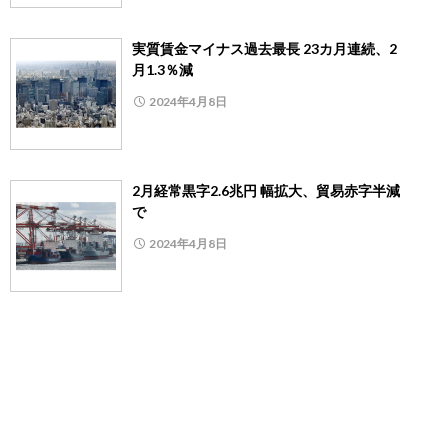
実質賃金マイナス過去最長 23カ月連続、2
月1.3％減
2024年4月8日
2月経常黒字2.6兆円 幅拡大、貿易赤字半減
で
2024年4月8日