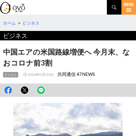
検
索
コ
ン
テ
ホーム
>
ビジネス
ン
ビジネス
ツ
へ
移
中国エアの米国路線増便へ 今月末、な
動
おコロナ前3割
共同通信 47NEWS
2024年3月13日
ビジネス