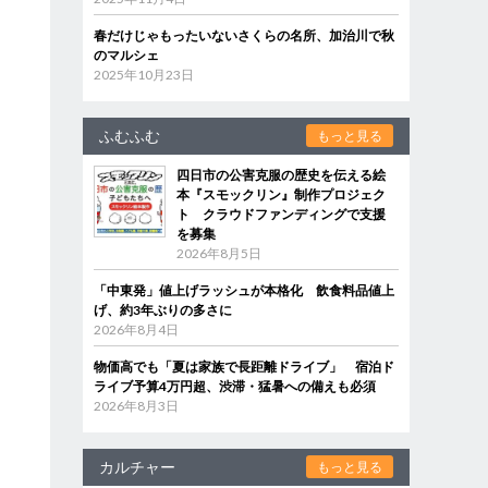
春だけじゃもったいないさくらの名所、加治川で秋
のマルシェ
2025年10月23日
ふむふむ
もっと見る
四日市の公害克服の歴史を伝える絵
本『スモックリン』制作プロジェク
ト クラウドファンディングで支援
を募集
2026年8月5日
「中東発」値上げラッシュが本格化 飲食料品値上
げ、約3年ぶりの多さに
2026年8月4日
物価高でも「夏は家族で長距離ドライブ」 宿泊ド
ライブ予算4万円超、渋滞・猛暑への備えも必須
2026年8月3日
カルチャー
もっと見る