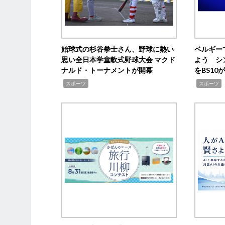
始球式の杉谷拳士さん、野球に熱い
ベルギー
思い全日本学童軟式野球大会 マクド
よう シ
ナルド・トーナメントが開幕
をBS1
,
,
スポーツ
スポーツ