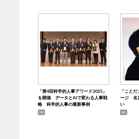
「第4回科学的人事アワード2025」
「ことだ
を開催 データとAIで変わる人事戦
ージ 名
略 科学的人事の最新事例
い
PR
PR