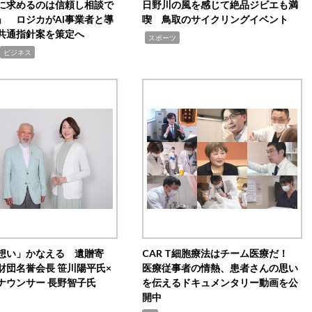
Iに求めるのは信頼し相談で
日野川の風を感じて絶品ジビエも満
」 ロジカがAI事業者と導
喫 鳥取のサイクリングイベント
共通指針案を策定へ
,
スポーツ
ビジネス
想い」かなえる 遺贈寄
CAR T細胞療法はチーム医療だ！
財団名誉会長 笹川陽平氏×
医療従事者の情熱、患者さんの思い
ナウンサー 長野智子氏
を伝えるドキュメンタリー動画を公
開中