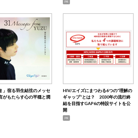
PR
ま」宿る羽生結弦のメッセ
HIV/エイズにまつわる6つの“理解の
言がもたらす心の平穏と潤
ギャップ”とは？ 2030年の流行終
結を目指すGAP6の特設サイトを公
開
PR