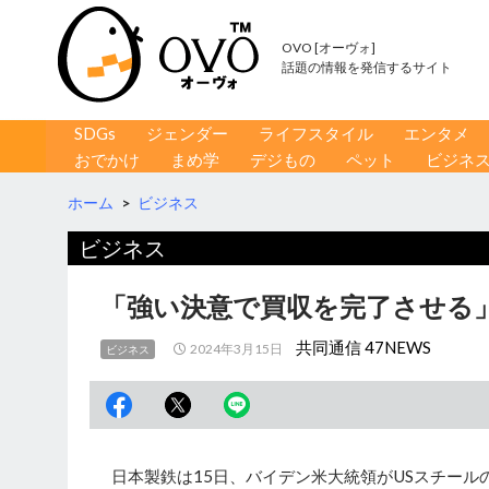
OVO [オーヴォ]
話題の情報を発信するサイト
コンテンツへ移動
検
SDGs
ジェンダー
ライフスタイル
エンタメ
索
おでかけ
まめ学
デジもの
ペット
ビジネ
ホーム
>
ビジネス
ビジネス
「強い決意で買収を完了させる
共同通信 47NEWS
2024年3月15日
ビジネス
日本製鉄は15日、バイデン米大統領がUSスチール