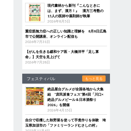
現代書林から新刊『こんなときに
は、まず、漢方！』 漢方三考塾の
15人の医師や薬剤師が執筆
2026年8月5日
重症筋無力症への正しい知識と理解を 8月8日広島
市で公開講座、オンライン配信も
2026年7月31日
【がんを生きる緩和ケア医・大橋洋平「足し算
命」】天空を見上げて
2026年7月28日
フェスティバル
もっと見る
絶品屋台グルメが全国各地から大集
結 “庶民派食フェス”第4回「川口×
絶品グルメビール＆日本酒祭り
2026」を開催
2026年4月15日
自分で収穫した秋野菜を使って芋煮作りを体験 埼
玉県加須市の「ファミリーランドむさしの村」
2025年11月4日