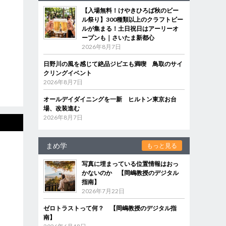
【入場無料！けやきひろば秋のビー
ル祭り】300種類以上のクラフトビー
ルが集まる！土日祝日はアーリーオ
ープンも｜さいたま新都心
2026年8月7日
日野川の風を感じて絶品ジビエも満喫 鳥取のサイ
クリングイベント
2026年8月7日
オールデイダイニングを一新 ヒルトン東京お台
場、改装進む
2026年8月7日
まめ学
もっと見る
写真に埋まっている位置情報はおっ
かないのか 【岡嶋教授のデジタル
指南】
2026年7月22日
ゼロトラストって何？ 【岡嶋教授のデジタル指
南】