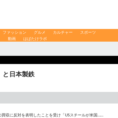
ファッション
グルメ
カルチャー
スポーツ
ス
動画
はばたけラボ
」と日本製鉄
の買収に反対を表明したことを受け「USスチールが米国……