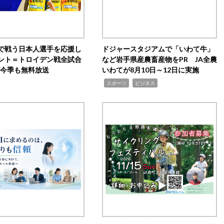
で戦う日本人選手を応援し
ドジャースタジアムで「いわて牛」
ント＝トロイデン戦全試合
など岩手県産農畜産物をPR JA全農
0が今季も無料放送
いわてが8月10日～12日に実施
,
,
スポーツ
ビジネス