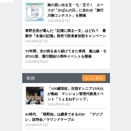
旅の思い出を五・七・五で！ エー
スが「かばんの日」に合わせ「旅行
川柳コンテスト」を開催
2026年8月7日
東野圭吾が選んだ「記憶に残る一文」はどれ？ 最
新作『永遠の記憶』発売で読者参加型キャンペーン
2026年8月7日
55年間、京の街を走り続けてきた車両 嵐山線・モ
ボ301形、運行開始55周年イベントを開催
2026年8月6日
動画
もっと見る
「100歳現役」目指すシニア1500人
が集結 マンション管理代務員イベ
ント「うぇるねすシップ」
2026年8月4日
AI時代、「暗黙知」は継承できるのか 「デジブ
レ」説明会／ラウンドテーブル
2026年8月3日