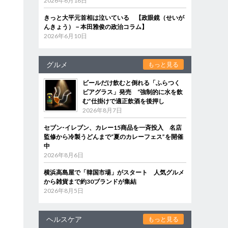
2026年6月18日
きっと大平元首相は泣いている 【政眼鏡（せいが
んきょう）－本田雅俊の政治コラム】
2026年6月10日
グルメ
もっと見る
ビールだけ飲むと倒れる「ふらつく
ビアグラス」発売 “強制的に水を飲
む”仕掛けで適正飲酒を後押し
2026年8月7日
セブン‐イレブン、カレー15商品を一斉投入 名店
監修から冷製うどんまで“夏のカレーフェス”を開催
中
2026年8月6日
横浜高島屋で「韓国市場」がスタート 人気グルメ
から雑貨まで約30ブランドが集結
2026年8月5日
ヘルスケア
もっと見る