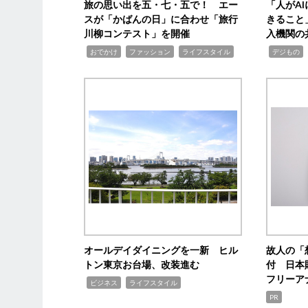
旅の思い出を五・七・五で！ エー
「人がA
スが「かばんの日」に合わせ「旅行
きること
川柳コンテスト」を開催
入機関の
,
,
,
,
,
おでかけ
ファッション
ライフスタイル
デジもの
オールデイダイニングを一新 ヒル
故人の「
トン東京お台場、改装進む
付 日本
フリーア
,
,
ビジネス
ライフスタイル
PR