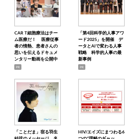
CAR T細胞療法はチー
「第4回科学的人事アワ
ム医療だ！ 医療従事
ード2025」を開催 デ
者の情熱、患者さんの
ータとAIで変わる人事
思いを伝えるドキュメ
戦略 科学的人事の最
ンタリー動画を公開中
新事例
PR
PR
「ことだま」宿る羽生
HIV/エイズにまつわる6
結弦のメッセージ 名
つの“理解のギャッ