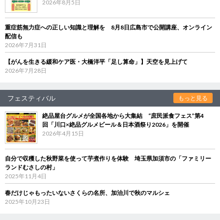
2026年8月5日
重症筋無力症への正しい知識と理解を 8月8日広島市で公開講座、オンライン
配信も
2026年7月31日
【がんを生きる緩和ケア医・大橋洋平「足し算命」】天空を見上げて
2026年7月28日
フェスティバル
もっと見る
絶品屋台グルメが全国各地から大集結 “庶民派食フェス”第4
回「川口×絶品グルメビール＆日本酒祭り2026」を開催
2026年4月15日
自分で収穫した秋野菜を使って芋煮作りを体験 埼玉県加須市の「ファミリー
ランドむさしの村」
2025年11月4日
春だけじゃもったいないさくらの名所、加治川で秋のマルシェ
2025年10月23日