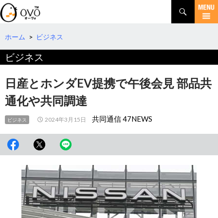
検
索
コ
ン
テ
ホーム
>
ビジネス
ン
ビジネス
ツ
へ
移
日産とホンダEV提携で午後会見 部品共
動
通化や共同調達
共同通信 47NEWS
2024年3月15日
ビジネス