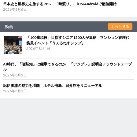
日本史と世界史を旅するRPG 「時渡り」、iOS/Androidで配信開始
2026年8月6日
動画
もっと見る
「100歳現役」目指すシニア1500人が集結 マンション管理代
務員イベント「うぇるねすシップ」
2026年8月4日
AI時代、「暗黙知」は継承できるのか 「デジブレ」説明会／ラウンドテーブ
ル
2026年8月3日
紀伊勝浦の魅力を堪能 ホテル浦島、日昇館をリニューアル
2026年8月3日