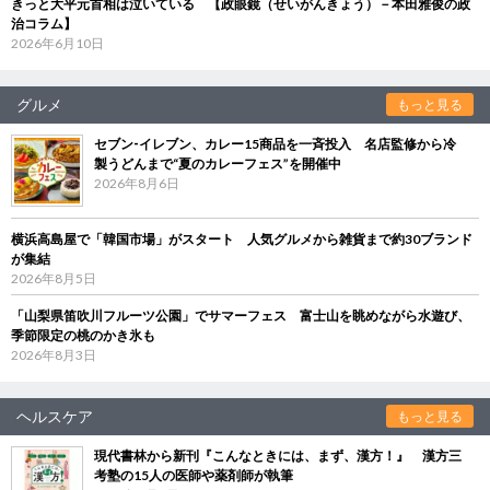
きっと大平元首相は泣いている 【政眼鏡（せいがんきょう）－本田雅俊の政
治コラム】
2026年6月10日
グルメ
もっと見る
セブン‐イレブン、カレー15商品を一斉投入 名店監修から冷
製うどんまで“夏のカレーフェス”を開催中
2026年8月6日
横浜高島屋で「韓国市場」がスタート 人気グルメから雑貨まで約30ブランド
が集結
2026年8月5日
「山梨県笛吹川フルーツ公園」でサマーフェス 富士山を眺めながら水遊び、
季節限定の桃のかき氷も
2026年8月3日
ヘルスケア
もっと見る
現代書林から新刊『こんなときには、まず、漢方！』 漢方三
考塾の15人の医師や薬剤師が執筆