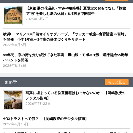
【京都 湯の花温泉・すみや亀峰菴】夏限定のおもてなし「旅館
で“涼”を楽しむ夏の休日」8月末まで開催中
2026年8月6日
横浜F・マリノス×日清オイリオグループ、「サッカー教室&食育講座 in 宮崎」
を開催 小学1年生～3年生の身体づくりをサポート
2026年8月6日
55年間、京の街を走り続けてきた車両 嵐山線・モボ301形、運行開始55周年
イベントを開催
2026年8月6日
まめ学
もっと見る
写真に埋まっている位置情報はおっかないのか 【岡嶋教授の
デジタル指南】
2026年7月22日
ゼロトラストって何？ 【岡嶋教授のデジタル指南】
2026年6月18日