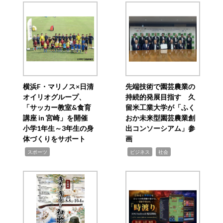
横浜F・マリノス×日清
先端技術で園芸農業の
オイリオグループ、
持続的発展目指す 久
「サッカー教室&食育
留米工業大学が「ふく
講座 in 宮崎」を開催
おか未来型園芸農業創
小学1年生～3年生の身
出コンソーシアム」参
体づくりをサポート
画
,
,
,
スポーツ
ビジネス
社会