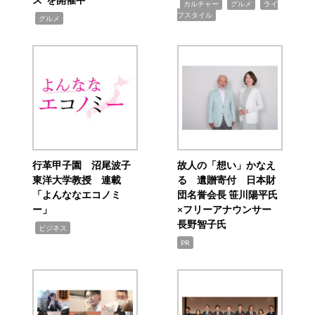
,
,
,
カルチャー
グルメ
ライ
フスタイル
,
グルメ
行革甲子園 沼尾波子
故人の「想い」かなえ
東洋大学教授 連載
る 遺贈寄付 日本財
「よんななエコノミ
団名誉会長 笹川陽平氏
ー」
×フリーアナウンサー
長野智子氏
,
ビジネス
PR