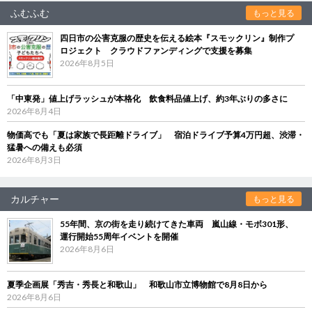
ふむふむ
もっと見る
四日市の公害克服の歴史を伝える絵本『スモックリン』制作プ
ロジェクト クラウドファンディングで支援を募集
2026年8月5日
「中東発」値上げラッシュが本格化 飲食料品値上げ、約3年ぶりの多さに
2026年8月4日
物価高でも「夏は家族で長距離ドライブ」 宿泊ドライブ予算4万円超、渋滞・
猛暑への備えも必須
2026年8月3日
カルチャー
もっと見る
55年間、京の街を走り続けてきた車両 嵐山線・モボ301形、
運行開始55周年イベントを開催
2026年8月6日
夏季企画展「秀吉・秀長と和歌山」 和歌山市立博物館で8月8日から
2026年8月6日