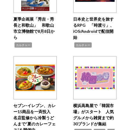
夏季企画展「秀吉・秀
日本史と世界史を旅す
長と和歌山」 和歌山
るRPG 「時渡り」、
市立博物館で8月8日か
iOS/Androidで配信開
ら
始
,
,
カルチャー
カルチャー
セブン‐イレブン、カレ
横浜高島屋で「韓国市
ー15商品を一斉投入
場」がスタート 人気
名店監修から冷製うど
グルメから雑貨まで約
んまで“夏のカレーフェ
30ブランドが集結
ス”を開催中