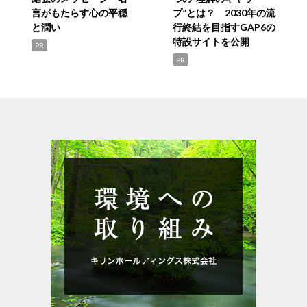
言がもたらす心の平穏
プ”とは？ 2030年の流
と潤い
行終結を目指すGAP6の
特設サイトを公開
PR
PR