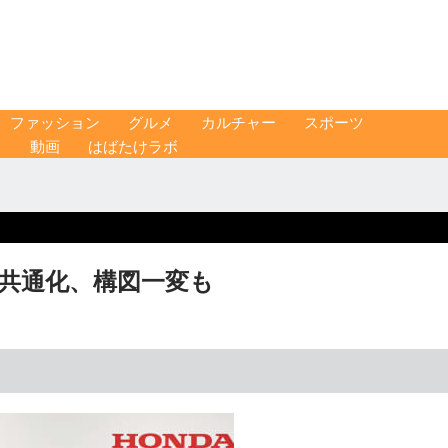
ファッション
グルメ
カルチャー
スポーツ
ス
動画
はばたけラボ
品共通化、構図一変も