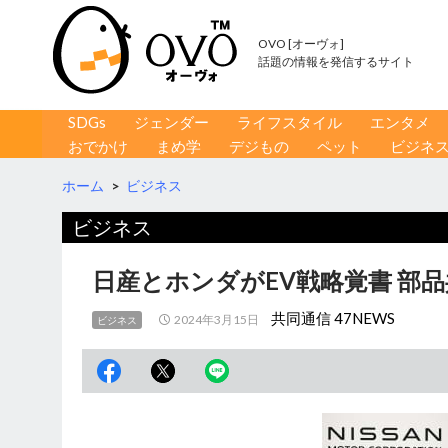
OVO [オーヴォ]
話題の情報を発信するサイト
コンテンツへ移動
検
SDGs
ジェンダー
ライフスタイル
エンタメ
索
おでかけ
まめ学
デジもの
ペット
ビジネ
ホーム
>
ビジネス
ビジネス
日産とホンダがEV戦略覚書 部
共同通信 47NEWS
2024年3月15日
ビジネス