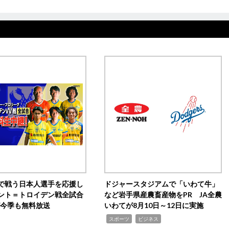
で戦う日本人選手を応援し
ドジャースタジアムで「いわて牛」
ント＝トロイデン戦全試合
など岩手県産農畜産物をPR JA全農
0が今季も無料放送
いわてが8月10日～12日に実施
,
,
スポーツ
ビジネス