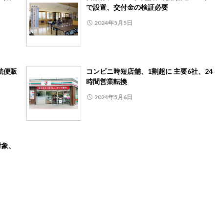
で設置、交付金の検証必要
2024年5月5日
航便販
コンビニ時短店舗、1割超に 主要6社、24
時間営業転換
2024年5月6日
対象、