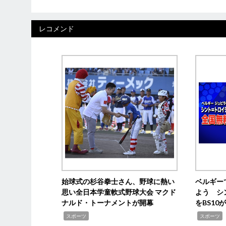
レコメンド
始球式の杉谷拳士さん、野球に熱い
ベルギー
思い全日本学童軟式野球大会 マクド
よう シ
ナルド・トーナメントが開幕
をBS1
,
,
スポーツ
スポーツ