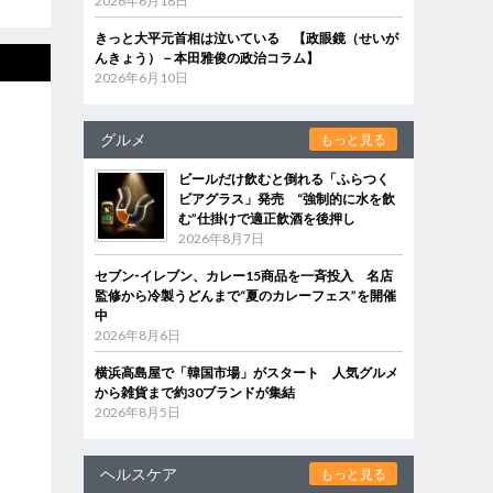
2026年6月18日
きっと大平元首相は泣いている 【政眼鏡（せいが
んきょう）－本田雅俊の政治コラム】
2026年6月10日
グルメ
もっと見る
ビールだけ飲むと倒れる「ふらつく
ビアグラス」発売 “強制的に水を飲
む”仕掛けで適正飲酒を後押し
2026年8月7日
セブン‐イレブン、カレー15商品を一斉投入 名店
監修から冷製うどんまで“夏のカレーフェス”を開催
中
2026年8月6日
横浜高島屋で「韓国市場」がスタート 人気グルメ
から雑貨まで約30ブランドが集結
2026年8月5日
ヘルスケア
もっと見る