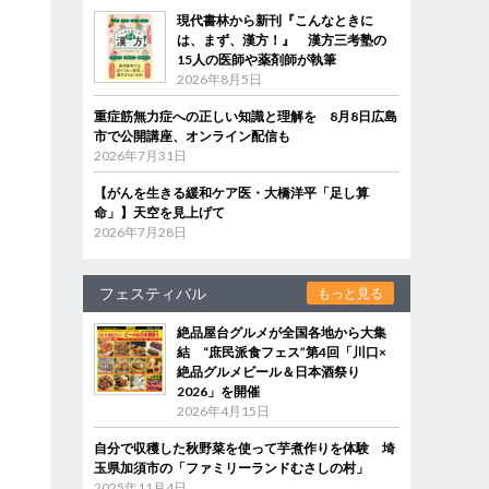
現代書林から新刊『こんなときに
は、まず、漢方！』 漢方三考塾の
15人の医師や薬剤師が執筆
2026年8月5日
重症筋無力症への正しい知識と理解を 8月8日広島
市で公開講座、オンライン配信も
2026年7月31日
【がんを生きる緩和ケア医・大橋洋平「足し算
命」】天空を見上げて
2026年7月28日
フェスティバル
もっと見る
絶品屋台グルメが全国各地から大集
結 “庶民派食フェス”第4回「川口×
絶品グルメビール＆日本酒祭り
2026」を開催
2026年4月15日
自分で収穫した秋野菜を使って芋煮作りを体験 埼
玉県加須市の「ファミリーランドむさしの村」
2025年11月4日