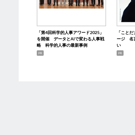
「第4回科学的人事アワード2025」
「ことだ
を開催 データとAIで変わる人事戦
ージ 名
略 科学的人事の最新事例
い
PR
PR