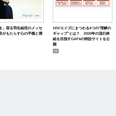
ま」宿る羽生結弦のメッセ
HIV/エイズにまつわる6つの“理解の
言がもたらす心の平穏と潤
ギャップ”とは？ 2030年の流行終
結を目指すGAP6の特設サイトを公
開
PR