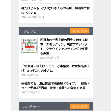
春だけじゃもったいないさくらの名所、加治川で秋
のマルシェ
2025年10月23日
ふむふむ
もっと見る
四日市の公害克服の歴史を伝える絵
本『スモックリン』制作プロジェク
ト クラウドファンディングで支援
を募集
2026年8月5日
「中東発」値上げラッシュが本格化 飲食料品値上
げ、約3年ぶりの多さに
2026年8月4日
物価高でも「夏は家族で長距離ドライブ」 宿泊ド
ライブ予算4万円超、渋滞・猛暑への備えも必須
2026年8月3日
カルチャー
もっと見る