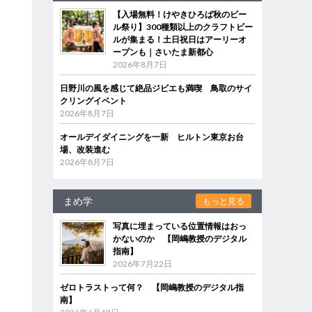
【入場無料！けやきひろば秋のビー
ル祭り】300種類以上のクラフトビー
ルが集まる！土日祝日はアーリーオ
ープンも｜さいたま新都心
2026年8月7日
日野川の風を感じて絶品ジビエも満喫 鳥取のサイ
クリングイベント
2026年8月7日
オールデイダイニングを一新 ヒルトン東京お台
場、改装進む
2026年8月7日
まめ学
もっと見る
写真に埋まっている位置情報はおっ
かないのか 【岡嶋教授のデジタル
指南】
2026年7月22日
ゼロトラストって何？ 【岡嶋教授のデジタル指
南】