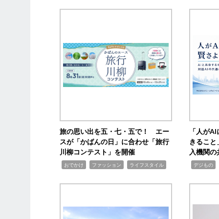
旅の思い出を五・七・五で！ エー
「人がA
スが「かばんの日」に合わせ「旅行
きること
川柳コンテスト」を開催
入機関の
,
,
,
,
,
おでかけ
ファッション
ライフスタイル
デジもの