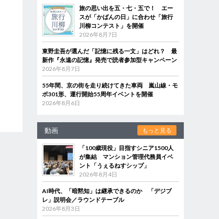
旅の思い出を五・七・五で！ エー
スが「かばんの日」に合わせ「旅行
川柳コンテスト」を開催
2026年8月7日
東野圭吾が選んだ「記憶に残る一文」はどれ？ 最
新作『永遠の記憶』発売で読者参加型キャンペーン
2026年8月7日
55年間、京の街を走り続けてきた車両 嵐山線・モ
ボ301形、運行開始55周年イベントを開催
2026年8月6日
動画
もっと見る
「100歳現役」目指すシニア1500人
が集結 マンション管理代務員イベ
ント「うぇるねすシップ」
2026年8月4日
AI時代、「暗黙知」は継承できるのか 「デジブ
レ」説明会／ラウンドテーブル
2026年8月3日