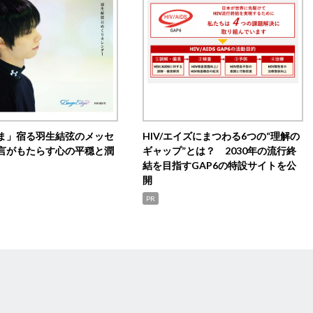
ま」宿る羽生結弦のメッセ
HIV/エイズにまつわる6つの“理解の
言がもたらす心の平穏と潤
ギャップ”とは？ 2030年の流行終
結を目指すGAP6の特設サイトを公
開
PR