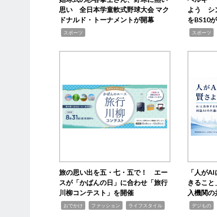
思い 全日本学童軟式野球大会 マク
よう シ
ドナルド・トーナメントが開幕
をBS1
,
,
スポーツ
スポーツ
旅の思い出を五・七・五で！ エー
「人がA
スが「かばんの日」に合わせ「旅行
きること
川柳コンテスト」を開催
入機関の
,
,
,
,
,
おでかけ
ファッション
ライフスタイル
デジもの