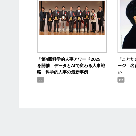
「第4回科学的人事アワード2025」
「ことだ
を開催 データとAIで変わる人事戦
ージ 名
略 科学的人事の最新事例
い
PR
PR