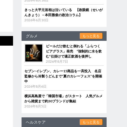
2026年6月18日
きっと大平元首相は泣いている 【政眼鏡（せいが
んきょう）－本田雅俊の政治コラム】
2026年6月10日
グルメ
もっと見る
ビールだけ飲むと倒れる「ふらつく
ビアグラス」発売 “強制的に水を飲
む”仕掛けで適正飲酒を後押し
2026年8月7日
セブン‐イレブン、カレー15商品を一斉投入 名店
監修から冷製うどんまで“夏のカレーフェス”を開催
中
2026年8月6日
横浜高島屋で「韓国市場」がスタート 人気グルメ
から雑貨まで約30ブランドが集結
2026年8月5日
ヘルスケア
もっと見る