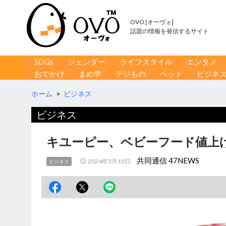
OVO [オーヴォ]
話題の情報を発信するサイト
コンテンツへ移動
検
SDGs
ジェンダー
ライフスタイル
エンタメ
索
おでかけ
まめ学
デジもの
ペット
ビジネ
ホーム
>
ビジネス
ビジネス
キユーピー、ベビーフード値上
共同通信 47NEWS
2024年3月15日
ビジネス