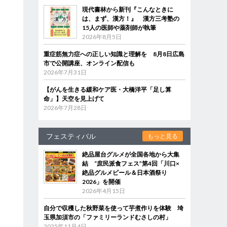
現代書林から新刊『こんなときに
は、まず、漢方！』 漢方三考塾の
15人の医師や薬剤師が執筆
2026年8月5日
重症筋無力症への正しい知識と理解を 8月8日広島
市で公開講座、オンライン配信も
2026年7月31日
【がんを生きる緩和ケア医・大橋洋平「足し算
命」】天空を見上げて
2026年7月28日
フェスティバル
もっと見る
絶品屋台グルメが全国各地から大集
結 “庶民派食フェス”第4回「川口×
絶品グルメビール＆日本酒祭り
2026」を開催
2026年4月15日
自分で収穫した秋野菜を使って芋煮作りを体験 埼
玉県加須市の「ファミリーランドむさしの村」
2025年11月4日