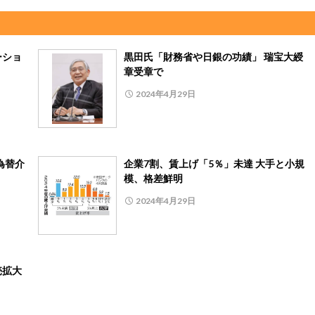
ーショ
黒田氏「財務省や日銀の功績」 瑞宝大綬
章受章で
2024年4月29日
為替介
企業7割、賃上げ「5％」未達 大手と小規
模、格差鮮明
2024年4月29日
売拡大