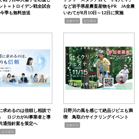
ント＝トロイデン戦全試合
など岩手県産農畜産物をPR JA全農
0が今季も無料放送
いわてが8月10日～12日に実施
,
,
スポーツ
ビジネス
Iに求めるのは信頼し相談で
日野川の風を感じて絶品ジビエも満
」 ロジカがAI事業者と導
喫 鳥取のサイクリングイベント
共通指針案を策定へ
,
スポーツ
ビジネス