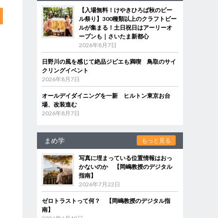
【入場無料！けやきひろば秋のビー
ル祭り】300種類以上のクラフトビー
ルが集まる！土日祝日はアーリーオ
ープンも｜さいたま新都心
2026年8月7日
日野川の風を感じて絶品ジビエも満喫 鳥取のサイ
クリングイベント
2026年8月7日
オールデイダイニングを一新 ヒルトン東京お台
場、改装進む
2026年8月7日
まめ学
もっと見る
写真に埋まっている位置情報はおっ
かないのか 【岡嶋教授のデジタル
指南】
2026年7月22日
ゼロトラストって何？ 【岡嶋教授のデジタル指
南】