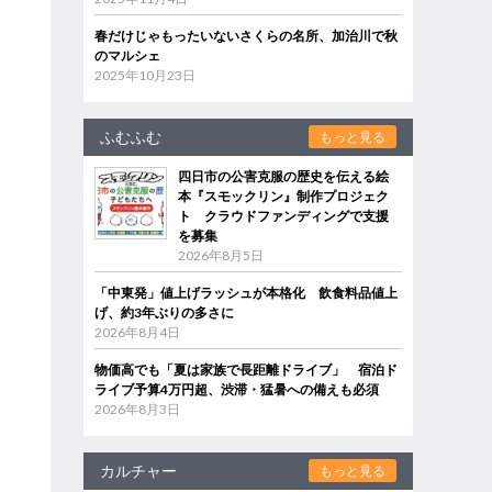
春だけじゃもったいないさくらの名所、加治川で秋
のマルシェ
2025年10月23日
ふむふむ
もっと見る
四日市の公害克服の歴史を伝える絵
本『スモックリン』制作プロジェク
ト クラウドファンディングで支援
を募集
2026年8月5日
「中東発」値上げラッシュが本格化 飲食料品値上
げ、約3年ぶりの多さに
2026年8月4日
物価高でも「夏は家族で長距離ドライブ」 宿泊ド
ライブ予算4万円超、渋滞・猛暑への備えも必須
2026年8月3日
カルチャー
もっと見る