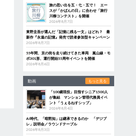
旅の思い出を五・七・五で！ エー
スが「かばんの日」に合わせ「旅行
川柳コンテスト」を開催
2026年8月7日
東野圭吾が選んだ「記憶に残る一文」はどれ？ 最
新作『永遠の記憶』発売で読者参加型キャンペーン
2026年8月7日
55年間、京の街を走り続けてきた車両 嵐山線・モ
ボ301形、運行開始55周年イベントを開催
2026年8月6日
動画
もっと見る
「100歳現役」目指すシニア1500人
が集結 マンション管理代務員イベ
ント「うぇるねすシップ」
2026年8月4日
AI時代、「暗黙知」は継承できるのか 「デジブ
レ」説明会／ラウンドテーブル
2026年8月3日