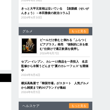
2026年6月18日
きっと大平元首相は泣いている 【政眼鏡（せいが
んきょう）－本田雅俊の政治コラム】
2026年6月10日
グルメ
もっと見る
ビールだけ飲むと倒れる「ふらつく
ビアグラス」発売 “強制的に水を飲
む”仕掛けで適正飲酒を後押し
2026年8月7日
セブン‐イレブン、カレー15商品を一斉投入 名店
監修から冷製うどんまで“夏のカレーフェス”を開催
中
2026年8月6日
横浜高島屋で「韓国市場」がスタート 人気グルメ
から雑貨まで約30ブランドが集結
2026年8月5日
ヘルスケア
もっと見る