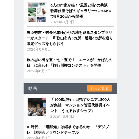
6人の作家が描く“風景と猫”の共演
歌舞伎座そばのギャラリーYOHAKU
で8月20日から開催
2026年8月9日
豊臣秀吉・秀長兄弟ゆかりの地を巡るスタンプラリ
ーがスタート 和歌山市内5カ所・近畿6カ所を巡り
限定グッズをもらおう
2026年8月8日
旅の思い出を五・七・五で！ エースが「かばんの
日」に合わせ「旅行川柳コンテスト」を開催
2026年8月7日
動画
もっと見る
「100歳現役」目指すシニア1500人
が集結 マンション管理代務員イベ
ント「うぇるねすシップ」
2026年8月4日
AI時代、「暗黙知」は継承できるのか 「デジブ
レ」説明会／ラウンドテーブル
2026年8月3日