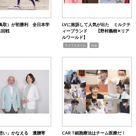
鳥取）が初勝利 全日本学
LVに敗訴して人気が出た ミルクテ
1回戦
ィーブランド 【野村義樹✕リア
ルワールド】
,
,
ライフスタイル
社会
想い」かなえる 遺贈寄
CAR T細胞療法はチーム医療だ！