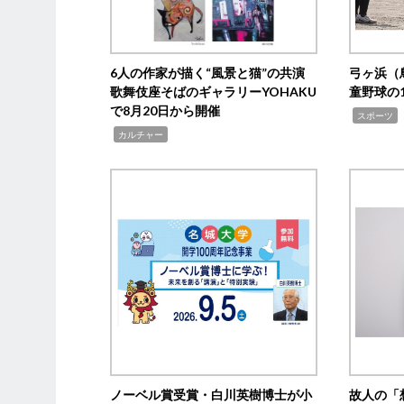
6人の作家が描く“風景と猫”の共演
弓ヶ浜（
歌舞伎座そばのギャラリーYOHAKU
童野球の
で8月20日から開催
,
スポーツ
,
カルチャー
ノーベル賞受賞・白川英樹博士が小
故人の「