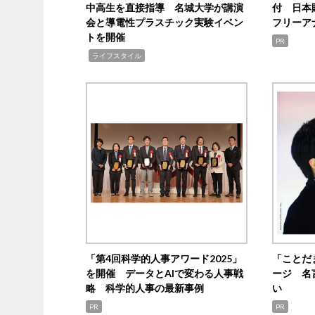
中高生を直接指導 名城大学が講演
付 日本
会と導電性プラスチック実験イベン
フリーア
トを開催
PR
,
ライフスタイル
「第4回科学的人事アワード2025」
「ことだ
を開催 データとAIで変わる人事戦
ージ 名
略 科学的人事の最新事例
い
PR
PR