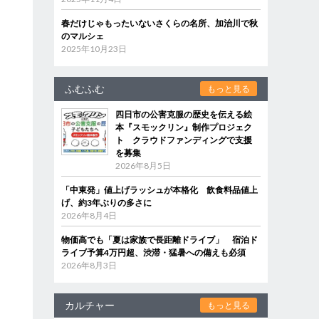
春だけじゃもったいないさくらの名所、加治川で秋
のマルシェ
2025年10月23日
ふむふむ
もっと見る
四日市の公害克服の歴史を伝える絵
本『スモックリン』制作プロジェク
ト クラウドファンディングで支援
を募集
2026年8月5日
「中東発」値上げラッシュが本格化 飲食料品値上
げ、約3年ぶりの多さに
2026年8月4日
物価高でも「夏は家族で長距離ドライブ」 宿泊ド
ライブ予算4万円超、渋滞・猛暑への備えも必須
2026年8月3日
カルチャー
もっと見る