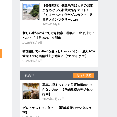
【参加無料】長野県内12カ所の発電
所をめぐって豪華賞品をゲット！
「ぐるーっと！信州ダムめぐり 発
電所スタンプラリー2026」
2026年8月9日
新しい水辺の過ごし方を提案 札幌市・豊平川でイ
ベント「川見2026」を開催
2026年8月9日
韓国旅行でau PAYを使うとPontaポイント最大20％
還元！30万店舗以上が対象に【9月30日まで】
2026年8月8日
まめ学
もっと見る
写真に埋まっている位置情報はおっ
かないのか 【岡嶋教授のデジタル
指南】
2026年7月22日
ゼロトラストって何？ 【岡嶋教授のデジタル指
南】