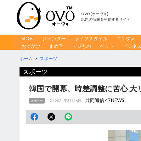
OVO [オーヴォ]
話題の情報を発信するサイト
コンテンツへ移動
検
SDGs
ジェンダー
ライフスタイル
エンタメ
索
おでかけ
まめ学
デジもの
ペット
ビジネ
ホーム
>
スポーツ
スポーツ
韓国で開幕、時差調整に苦心 大
共同通信 47NEWS
2024年3月16日
スポーツ