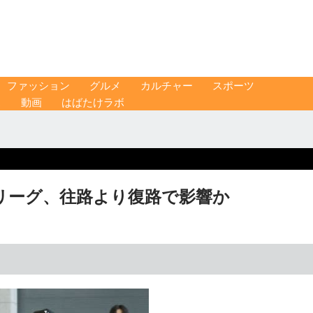
ファッション
グルメ
カルチャー
スポーツ
ス
動画
はばたけラボ
リーグ、往路より復路で影響か