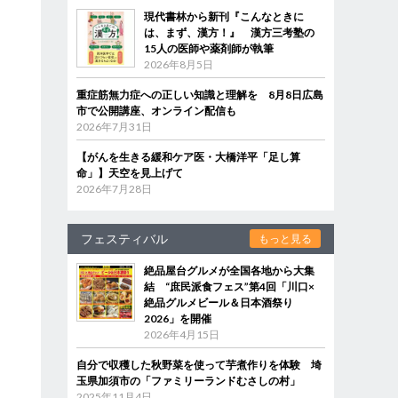
現代書林から新刊『こんなときに
は、まず、漢方！』 漢方三考塾の
15人の医師や薬剤師が執筆
2026年8月5日
重症筋無力症への正しい知識と理解を 8月8日広島
市で公開講座、オンライン配信も
2026年7月31日
【がんを生きる緩和ケア医・大橋洋平「足し算
命」】天空を見上げて
2026年7月28日
フェスティバル
もっと見る
絶品屋台グルメが全国各地から大集
結 “庶民派食フェス”第4回「川口×
絶品グルメビール＆日本酒祭り
2026」を開催
2026年4月15日
自分で収穫した秋野菜を使って芋煮作りを体験 埼
玉県加須市の「ファミリーランドむさしの村」
2025年11月4日