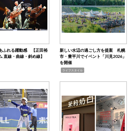
あふれる躍動感 【正田裕
新しい水辺の過ごし方を提案 札幌
ム 直線・曲線・斜め線】
市・豊平川でイベント「川見2026」
を開催
,
ライフスタイル