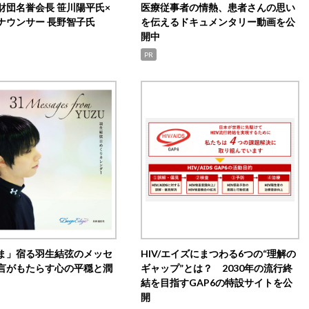
財団名誉会長 笹川陽平氏×
医療従事者の情熱、患者さんの思い
ナウンサー 長野智子氏
を伝えるドキュメンタリー動画を公
開中
PR
ま」宿る羽生結弦のメッセ
HIV/エイズにまつわる6つの“理解の
言がもたらす心の平穏と潤
ギャップ”とは？ 2030年の流行終
結を目指すGAP6の特設サイトを公
開