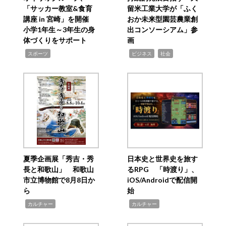
「サッカー教室&食育
留米工業大学が「ふく
講座 in 宮崎」を開催
おか未来型園芸農業創
小学1年生～3年生の身
出コンソーシアム」参
体づくりをサポート
画
,
,
,
スポーツ
ビジネス
社会
夏季企画展「秀吉・秀
日本史と世界史を旅す
長と和歌山」 和歌山
るRPG 「時渡り」、
市立博物館で8月8日か
iOS/Androidで配信開
ら
始
,
,
カルチャー
カルチャー