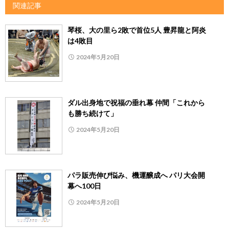
関連記事
琴桜、大の里ら2敗で首位5人 豊昇龍と阿炎
は4敗目
2024年5月20日
ダル出身地で祝福の垂れ幕 仲間「これから
も勝ち続けて」
2024年5月20日
パラ販売伸び悩み、機運醸成へ パリ大会開
幕へ100日
2024年5月20日