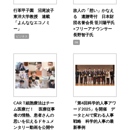
行革甲子園 沼尾波子
故人の「想い」かなえ
東洋大学教授 連載
る 遺贈寄付 日本財
「よんななエコノミ
団名誉会長 笹川陽平氏
ー」
×フリーアナウンサー
長野智子氏
,
ビジネス
PR
CAR T細胞療法はチー
「第4回科学的人事アワ
ム医療だ！ 医療従事
ード2025」を開催 デ
者の情熱、患者さんの
ータとAIで変わる人事
思いを伝えるドキュメ
戦略 科学的人事の最
ンタリー動画を公開中
新事例