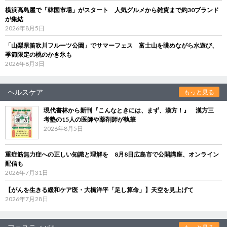
横浜高島屋で「韓国市場」がスタート 人気グルメから雑貨まで約30ブランド
が集結
2026年8月5日
「山梨県笛吹川フルーツ公園」でサマーフェス 富士山を眺めながら水遊び、
季節限定の桃のかき氷も
2026年8月3日
ヘルスケア
もっと見る
現代書林から新刊『こんなときには、まず、漢方！』 漢方三
考塾の15人の医師や薬剤師が執筆
2026年8月5日
重症筋無力症への正しい知識と理解を 8月8日広島市で公開講座、オンライン
配信も
2026年7月31日
【がんを生きる緩和ケア医・大橋洋平「足し算命」】天空を見上げて
2026年7月28日