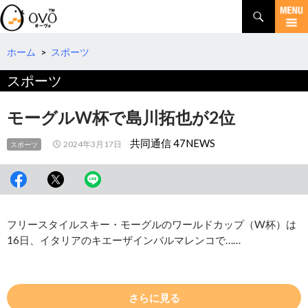
検
索
コ
ン
テ
ホーム
>
スポーツ
ン
スポーツ
ツ
へ
移
モーグルW杯で島川拓也が2位
動
共同通信 47NEWS
2024年3月17日
スポーツ
フリースタイルスキー・モーグルのワールドカップ（W杯）は
16日、イタリアのキエーザインバルマレンコで……
さらに見る