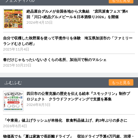
フェスティバル
もっと見る
絶品屋台グルメが全国各地から大集結 “庶民派食フェス”第4
回「川口×絶品グルメビール＆日本酒祭り2026」を開催
2026年4月15日
自分で収穫した秋野菜を使って芋煮作りを体験 埼玉県加須市の「ファミリー
ランドむさしの村」
2025年11月4日
春だけじゃもったいないさくらの名所、加治川で秋のマルシェ
2025年10月23日
ふむふむ
もっと見る
四日市の公害克服の歴史を伝える絵本『スモックリン』制作プ
ロジェクト クラウドファンディングで支援を募集
2026年8月5日
「中東発」値上げラッシュが本格化 飲食料品値上げ、約3年ぶりの多さに
2026年8月4日
物価高でも「夏は家族で長距離ドライブ」 宿泊ドライブ予算4万円超、渋滞・