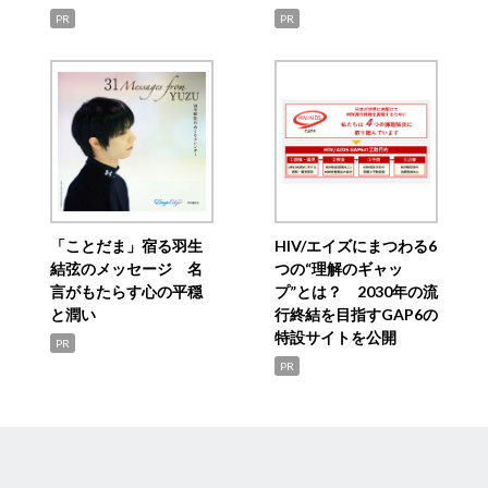
PR
PR
「ことだま」宿る羽生
HIV/エイズにまつわる6
結弦のメッセージ 名
つの“理解のギャッ
言がもたらす心の平穏
プ”とは？ 2030年の流
と潤い
行終結を目指すGAP6の
特設サイトを公開
PR
PR