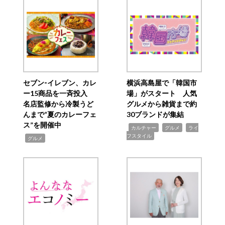
セブン‐イレブン、カレ
横浜高島屋で「韓国市
ー15商品を一斉投入
場」がスタート 人気
名店監修から冷製うど
グルメから雑貨まで約
んまで“夏のカレーフェ
30ブランドが集結
ス”を開催中
,
,
,
カルチャー
グルメ
ライ
フスタイル
,
グルメ