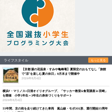
ライフスタイル
もっと見る
【京都 湯の花温泉・すみや亀峰菴】夏限定のおもてなし「旅館
で“涼”を楽しむ夏の休日」8月末まで開催中
2026年8月6日
横浜F・マリノス×日清オイリオグループ、「サッカー教室&食育講座 in 宮崎」
を開催 小学1年生～3年生の身体づくりをサポート
2026年8月6日
55年間、京の街を走り続けてきた車両 嵐山線・モボ301形、運行開始55周年