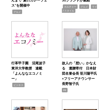
んまで“夏のカレーフェ
30ブランドが集結
ス”を開催中
,
,
,
カルチャー
グルメ
ライ
フスタイル
,
グルメ
行革甲子園 沼尾波子
故人の「想い」かなえ
東洋大学教授 連載
る 遺贈寄付 日本財
「よんななエコノミ
団名誉会長 笹川陽平氏
ー」
×フリーアナウンサー
長野智子氏
,
ビジネス
PR