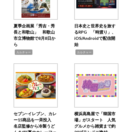
夏季企画展「秀吉・秀
日本史と世界史を旅す
長と和歌山」 和歌山
るRPG 「時渡り」、
市立博物館で8月8日か
iOS/Androidで配信開
ら
始
,
,
カルチャー
カルチャー
セブン‐イレブン、カレ
横浜高島屋で「韓国市
ー15商品を一斉投入
場」がスタート 人気
名店監修から冷製うど
グルメから雑貨まで約