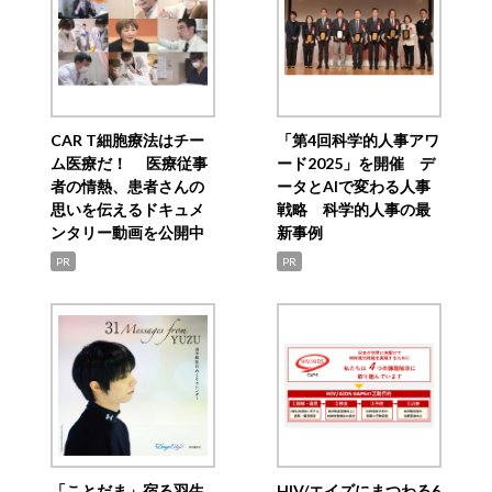
CAR T細胞療法はチー
「第4回科学的人事アワ
ム医療だ！ 医療従事
ード2025」を開催 デ
者の情熱、患者さんの
ータとAIで変わる人事
思いを伝えるドキュメ
戦略 科学的人事の最
ンタリー動画を公開中
新事例
PR
PR
「ことだま」宿る羽生
HIV/エイズにまつわる6