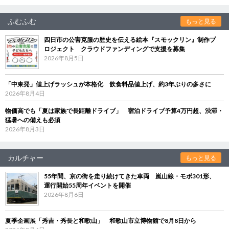
ふむふむ
もっと見る
四日市の公害克服の歴史を伝える絵本『スモックリン』制作プ
ロジェクト クラウドファンディングで支援を募集
2026年8月5日
「中東発」値上げラッシュが本格化 飲食料品値上げ、約3年ぶりの多さに
2026年8月4日
物価高でも「夏は家族で長距離ドライブ」 宿泊ドライブ予算4万円超、渋滞・
猛暑への備えも必須
2026年8月3日
カルチャー
もっと見る
55年間、京の街を走り続けてきた車両 嵐山線・モボ301形、
運行開始55周年イベントを開催
2026年8月6日
夏季企画展「秀吉・秀長と和歌山」 和歌山市立博物館で8月8日から