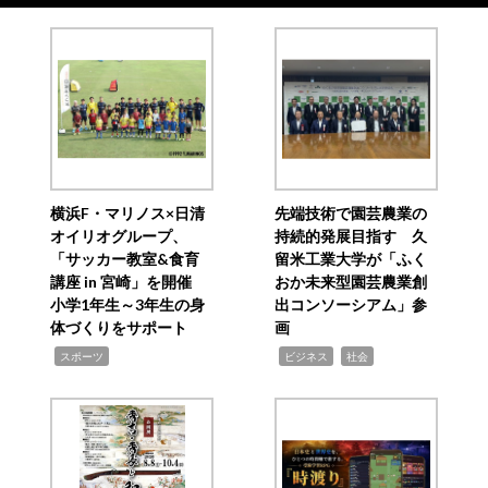
横浜F・マリノス×日清
先端技術で園芸農業の
オイリオグループ、
持続的発展目指す 久
「サッカー教室&食育
留米工業大学が「ふく
講座 in 宮崎」を開催
おか未来型園芸農業創
小学1年生～3年生の身
出コンソーシアム」参
体づくりをサポート
画
,
,
,
スポーツ
ビジネス
社会