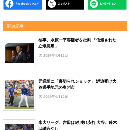
関連記事
検事、水原一平容疑者を批判 「信頼された
立場悪用」
2024年4月12日
元通訳に「裏切られショック」 訴追受け大
谷選手地元の奥州市
2024年4月12日
米大リーグ、吉田は5打数1安打 大谷、鈴木
は試合なし