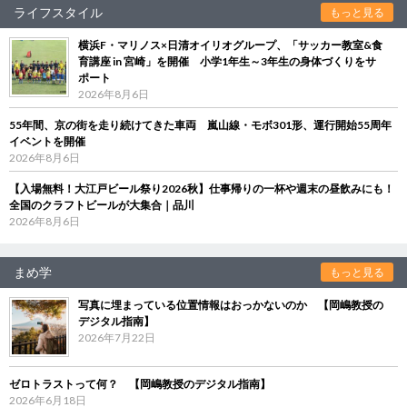
ライフスタイル
もっと見る
横浜F・マリノス×日清オイリオグループ、「サッカー教室&食
育講座 in 宮崎」を開催 小学1年生～3年生の身体づくりをサ
ポート
2026年8月6日
55年間、京の街を走り続けてきた車両 嵐山線・モボ301形、運行開始55周年
イベントを開催
2026年8月6日
【入場無料！大江戸ビール祭り2026秋】仕事帰りの一杯や週末の昼飲みにも！
全国のクラフトビールが大集合｜品川
2026年8月6日
まめ学
もっと見る
写真に埋まっている位置情報はおっかないのか 【岡嶋教授の
デジタル指南】
2026年7月22日
ゼロトラストって何？ 【岡嶋教授のデジタル指南】
2026年6月18日