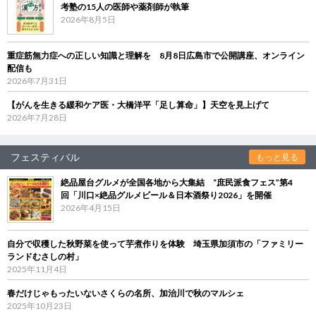
考塾の15人の医師や薬剤師が執筆
2026年8月5日
重症筋無力症への正しい知識と理解を 8月8日広島市で公開講座、オンライン
配信も
2026年7月31日
【がんを生きる緩和ケア医・大橋洋平「足し算命」】天空を見上げて
2026年7月28日
フェスティバル
もっと見る
絶品屋台グルメが全国各地から大集結 “庶民派食フェス”第4
回「川口×絶品グルメビール＆日本酒祭り2026」を開催
2026年4月15日
自分で収穫した秋野菜を使って芋煮作りを体験 埼玉県加須市の「ファミリー
ランドむさしの村」
2025年11月4日
春だけじゃもったいないさくらの名所、加治川で秋のマルシェ
2025年10月23日