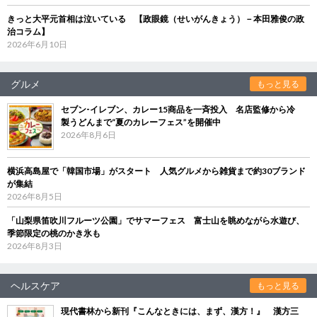
きっと大平元首相は泣いている 【政眼鏡（せいがんきょう）－本田雅俊の政
治コラム】
2026年6月10日
グルメ
もっと見る
セブン‐イレブン、カレー15商品を一斉投入 名店監修から冷
製うどんまで“夏のカレーフェス”を開催中
2026年8月6日
横浜高島屋で「韓国市場」がスタート 人気グルメから雑貨まで約30ブランド
が集結
2026年8月5日
「山梨県笛吹川フルーツ公園」でサマーフェス 富士山を眺めながら水遊び、
季節限定の桃のかき氷も
2026年8月3日
ヘルスケア
もっと見る
現代書林から新刊『こんなときには、まず、漢方！』 漢方三