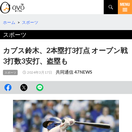
検
索
コ
ン
テ
ホーム
>
スポーツ
ン
スポーツ
ツ
へ
移
カブス鈴木、2本塁打3打点 オープン戦
動
3打数3安打、盗塁も
共同通信 47NEWS
2024年3月17日
スポーツ