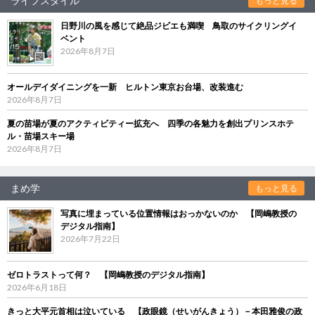
ライフスタイル
もっと見る
日野川の風を感じて絶品ジビエも満喫 鳥取のサイクリングイ
ベント
2026年8月7日
オールデイダイニングを一新 ヒルトン東京お台場、改装進む
2026年8月7日
夏の苗場が夏のアクティビティー拡充へ 四季の各魅力を創出プリンスホテ
ル・苗場スキー場
2026年8月7日
まめ学
もっと見る
写真に埋まっている位置情報はおっかないのか 【岡嶋教授の
デジタル指南】
2026年7月22日
ゼロトラストって何？ 【岡嶋教授のデジタル指南】
2026年6月18日
きっと大平元首相は泣いている 【政眼鏡（せいがんきょう）－本田雅俊の政