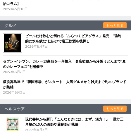
治コラム】
2026年6月10日
グルメ
もっと見る
ビールだけ飲むと倒れる「ふらつくビアグラス」発売 “強制
的に水を飲む”仕掛けで適正飲酒を後押し
2026年8月7日
セブン‐イレブン、カレー15商品を一斉投入 名店監修から冷製うどんまで“夏
のカレーフェス”を開催中
2026年8月6日
横浜高島屋で「韓国市場」がスタート 人気グルメから雑貨まで約30ブランド
が集結
2026年8月5日
ヘルスケア
もっと見る
現代書林から新刊『こんなときには、まず、漢方！』 漢方三
考塾の15人の医師や薬剤師が執筆
2026年8月5日