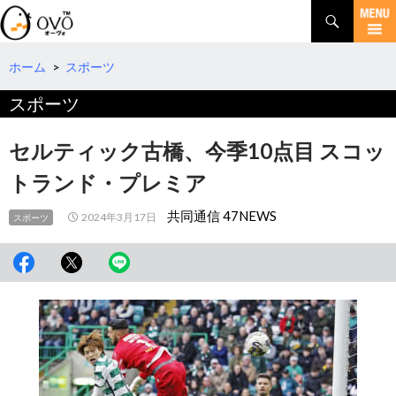
検
索
コ
ン
テ
ホーム
>
スポーツ
ン
スポーツ
ツ
へ
移
セルティック古橋、今季10点目 スコッ
動
トランド・プレミア
共同通信 47NEWS
2024年3月17日
スポーツ