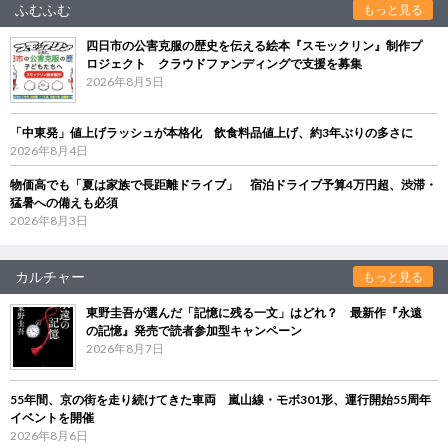
ふむふむ
もっと見る
四日市の公害克服の歴史を伝える絵本『スモックリン』制作プ
ロジェクト クラウドファンディングで支援を募集
2026年8月5日
「中東発」値上げラッシュが本格化 飲食料品値上げ、約3年ぶりの多さに
2026年8月4日
物価高でも「夏は家族で長距離ドライブ」 宿泊ドライブ予算4万円超、渋滞・
猛暑への備えも必須
2026年8月3日
カルチャー
もっと見る
東野圭吾が選んだ「記憶に残る一文」はどれ？ 最新作『永遠
の記憶』発売で読者参加型キャンペーン
2026年8月7日
55年間、京の街を走り続けてきた車両 嵐山線・モボ301形、運行開始55周年
イベントを開催
2026年8月6日