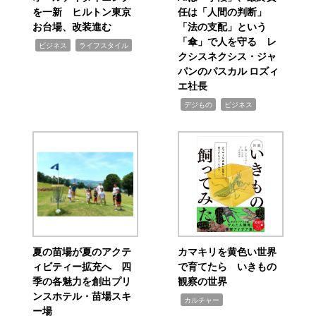
を一新 ヒルトン東京
任は「人間の判断」
お台場、改装進む
「法の支配」という
「傘」で人を守る レ
,
,
ビジネス
ライフスタイル
クシスネクシス・ジャ
パンのパスカル ロズィ
エ社長
,
,
デジもの
ビジネス
夏の苗場が夏のアクテ
カマキリを黄色い世界
ィビティー拡充へ 四
で育てたら いきもの
季の各魅力を創出プリ
観察の世界
ンスホテル・苗場スキ
,
カルチャー
ー場