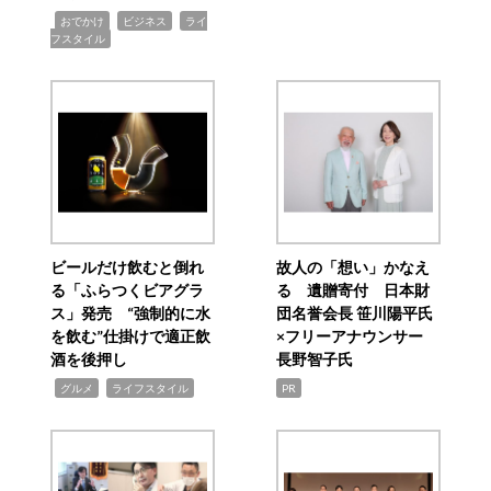
,
,
,
おでかけ
ビジネス
ライ
フスタイル
ビールだけ飲むと倒れ
故人の「想い」かなえ
る「ふらつくビアグラ
る 遺贈寄付 日本財
ス」発売 “強制的に水
団名誉会長 笹川陽平氏
を飲む”仕掛けで適正飲
×フリーアナウンサー
酒を後押し
長野智子氏
,
,
グルメ
ライフスタイル
PR