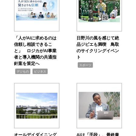
「人がAIに求めるのは
日野川の風を感じて絶
信頼し相談できるこ
品ジビエも満喫 鳥取
と」 ロジカがAI事業
のサイクリングイベン
者と導入機関の共通指
ト
針案を策定へ
,
スポーツ
,
,
デジもの
ビジネス
オールデイダイニング
AIは「手段」、最終責