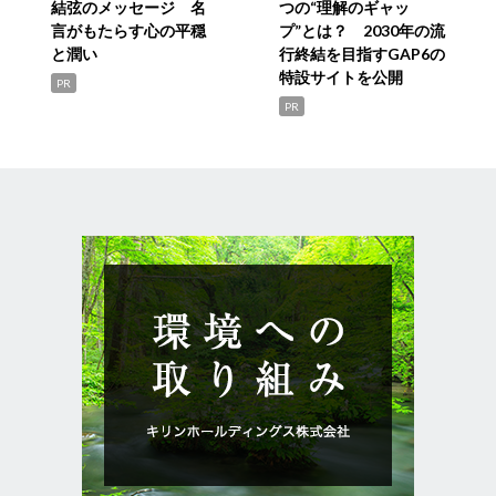
結弦のメッセージ 名
つの“理解のギャッ
言がもたらす心の平穏
プ”とは？ 2030年の流
と潤い
行終結を目指すGAP6の
特設サイトを公開
PR
PR