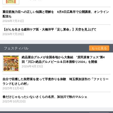
重症筋無力症への正しい知識と理解を 8月8日広島市で公開講座、オンライン
配信も
2026年7月31日
【がんを生きる緩和ケア医・大橋洋平「足し算命」】天空を見上げて
2026年7月28日
フェスティバル
もっと見る
絶品屋台グルメが全国各地から大集結 “庶民派食フェス”第4
回「川口×絶品グルメビール＆日本酒祭り2026」を開催
2026年4月15日
自分で収穫した秋野菜を使って芋煮作りを体験 埼玉県加須市の「ファミリー
ランドむさしの村」
2025年11月4日
春だけじゃもったいないさくらの名所、加治川で秋のマルシェ
2025年10月23日