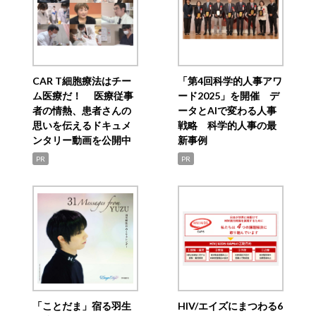
CAR T細胞療法はチー
「第4回科学的人事アワ
ム医療だ！ 医療従事
ード2025」を開催 デ
者の情熱、患者さんの
ータとAIで変わる人事
思いを伝えるドキュメ
戦略 科学的人事の最
ンタリー動画を公開中
新事例
PR
PR
「ことだま」宿る羽生
HIV/エイズにまつわる6