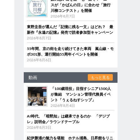
スが「かばんの日」に合わせ「旅行
川柳コンテスト」を開催
2026年8月7日
東野圭吾が選んだ「記憶に残る一文」はどれ？ 最
新作『永遠の記憶』発売で読者参加型キャンペーン
2026年8月7日
55年間、京の街を走り続けてきた車両 嵐山線・モ
ボ301形、運行開始55周年イベントを開催
2026年8月6日
動画
もっと見る
「100歳現役」目指すシニア1500人
が集結 マンション管理代務員イベ
ント「うぇるねすシップ」
2026年8月4日
AI時代、「暗黙知」は継承できるのか 「デジブ
レ」説明会／ラウンドテーブル
2026年8月3日
紀伊勝浦の魅力を堪能 ホテル浦島、日昇館をリニ