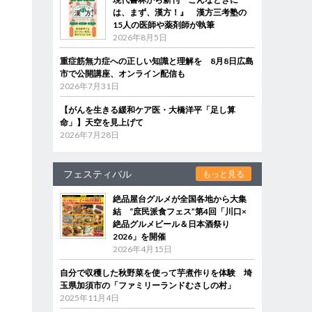
は、まず、漢方！』 漢方三考塾の
15人の医師や薬剤師が執筆
2026年8月5日
重症筋無力症への正しい知識と理解を 8月8日広島
市で公開講座、オンライン配信も
2026年7月31日
【がんを生きる緩和ケア医・大橋洋平「足し算
命」】天空を見上げて
2026年7月28日
フェスティバル
もっと見る
絶品屋台グルメが全国各地から大集
結 “庶民派食フェス”第4回「川口×
絶品グルメビール＆日本酒祭り
2026」を開催
2026年4月15日
自分で収穫した秋野菜を使って芋煮作りを体験 埼
玉県加須市の「ファミリーランドむさしの村」
2025年11月4日