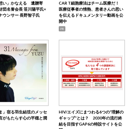
想い」かなえる 遺贈寄
CAR T細胞療法はチーム医療だ！
財団名誉会長 笹川陽平氏×
医療従事者の情熱、患者さんの思い
ナウンサー 長野智子氏
を伝えるドキュメンタリー動画を公
開中
PR
ま」宿る羽生結弦のメッセ
HIV/エイズにまつわる6つの“理解の
言がもたらす心の平穏と潤
ギャップ”とは？ 2030年の流行終
結を目指すGAP6の特設サイトを公