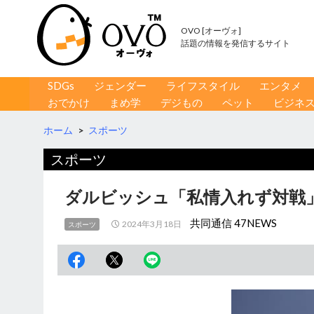
OVO [オーヴォ]
話題の情報を発信するサイト
コンテンツへ移動
検
SDGs
ジェンダー
ライフスタイル
エンタメ
索
おでかけ
まめ学
デジもの
ペット
ビジネ
ホーム
>
スポーツ
スポーツ
ダルビッシュ「私情入れず対戦
共同通信 47NEWS
2024年3月18日
スポーツ