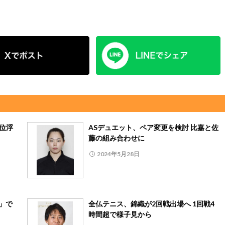
首位浮
ASデュエット、ペア変更を検討 比嘉と佐
藤の組み合わせに
2024年5月28日
」で
全仏テニス、錦織が2回戦出場へ 1回戦4
時間超で様子見から