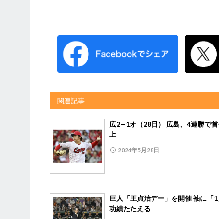
関連記事
広2―1オ（28日） 広島、4連勝で
上
2024年5月28日
巨人「王貞治デー」を開催 袖に「1
功績たたえる