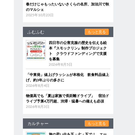
春だけじゃもったいないさくらの名所、加治川で秋
のマルシェ
2025年10月23日
ふむふむ
もっと見る
四日市の公害克服の歴史を伝える絵
本『スモックリン』制作プロジェク
ト クラウドファンディングで支援
を募集
2026年8月5日
「中東発」値上げラッシュが本格化 飲食料品値上
げ、約3年ぶりの多さに
2026年8月4日
物価高でも「夏は家族で長距離ドライブ」 宿泊ド
ライブ予算4万円超、渋滞・猛暑への備えも必須
2026年8月3日
カルチャー
もっと見る
旅の思い出を五・七・五で！ エー