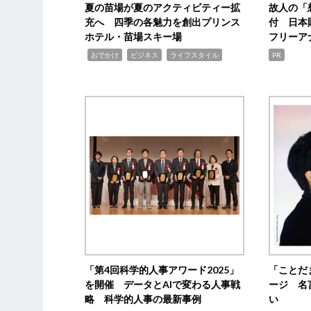
夏の苗場が夏のアクティビティー拡
故人の「
充へ 四季の各魅力を創出プリンス
付 日本
ホテル・苗場スキー場
フリーア
,
,
,
おでかけ
ビジネス
ライフスタイル
PR
「第4回科学的人事アワード2025」
「ことだ
を開催 データとAIで変わる人事戦
ージ 名
略 科学的人事の最新事例
い