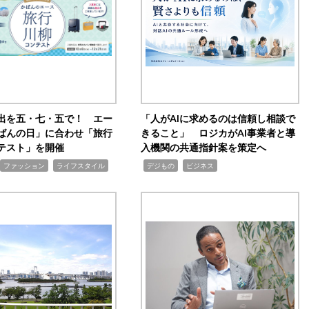
出を五・七・五で！ エー
「人がAIに求めるのは信頼し相談で
ばんの日」に合わせ「旅行
きること」 ロジカがAI事業者と導
テスト」を開催
入機関の共通指針案を策定へ
,
,
,
ファッション
ライフスタイル
デジもの
ビジネス