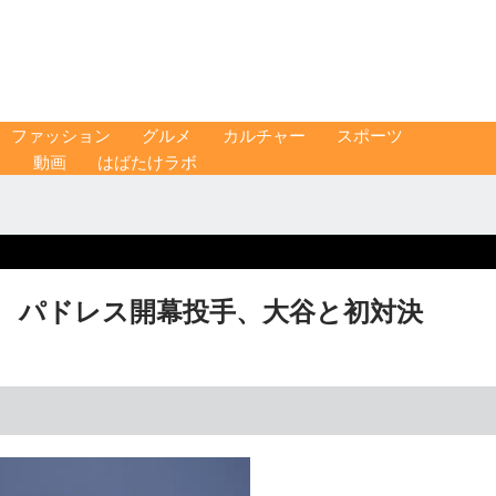
ファッション
グルメ
カルチャー
スポーツ
ス
動画
はばたけラボ
」 パドレス開幕投手、大谷と初対決