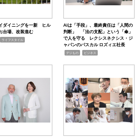
イダイニングを一新 ヒル
AIは「手段」、最終責任は「人間の
お台場、改装進む
判断」 「法の支配」という「傘」
で人を守る レクシスネクシス・ジ
ライフスタイル
ャパンのパスカル ロズィエ社長
,
,
デジもの
ビジネス