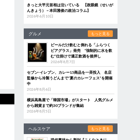
きっと大平元首相は泣いている 【政眼鏡（せいが
んきょう）－本田雅俊の政治コラム】
2026年6月10日
グルメ
もっと見る
ビールだけ飲むと倒れる「ふらつく
ビアグラス」発売 “強制的に水を飲
む”仕掛けで適正飲酒を後押し
2026年8月7日
セブン‐イレブン、カレー15商品を一斉投入 名店
監修から冷製うどんまで“夏のカレーフェス”を開催
中
2026年8月6日
横浜高島屋で「韓国市場」がスタート 人気グルメ
から雑貨まで約30ブランドが集結
2026年8月5日
ヘルスケア
もっと見る
現代書林から新刊『こんなときに