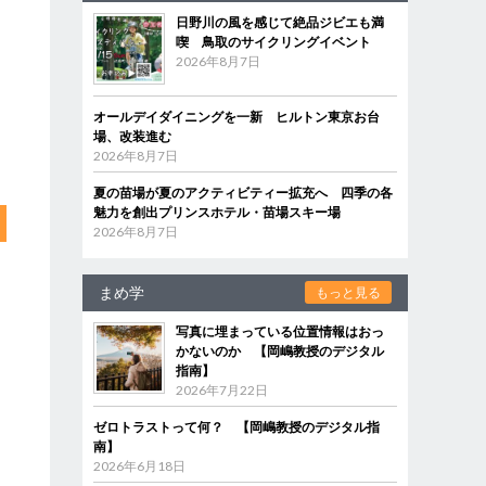
日野川の風を感じて絶品ジビエも満
喫 鳥取のサイクリングイベント
2026年8月7日
オールデイダイニングを一新 ヒルトン東京お台
場、改装進む
2026年8月7日
夏の苗場が夏のアクティビティー拡充へ 四季の各
魅力を創出プリンスホテル・苗場スキー場
2026年8月7日
まめ学
もっと見る
写真に埋まっている位置情報はおっ
かないのか 【岡嶋教授のデジタル
指南】
2026年7月22日
ゼロトラストって何？ 【岡嶋教授のデジタル指
南】
2026年6月18日