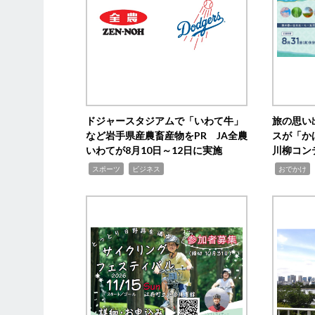
ドジャースタジアムで「いわて牛」
旅の思い
など岩手県産農畜産物をPR JA全農
スが「か
いわてが8月10日～12日に実施
川柳コン
,
,
,
,
スポーツ
ビジネス
おでかけ