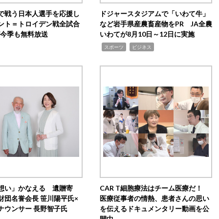
で戦う日本人選手を応援し
ドジャースタジアムで「いわて牛」
ント＝トロイデン戦全試合
など岩手県産農畜産物をPR JA全農
0が今季も無料放送
いわてが8月10日～12日に実施
,
,
スポーツ
ビジネス
想い」かなえる 遺贈寄
CAR T細胞療法はチーム医療だ！
財団名誉会長 笹川陽平氏×
医療従事者の情熱、患者さんの思い
ナウンサー 長野智子氏
を伝えるドキュメンタリー動画を公
開中