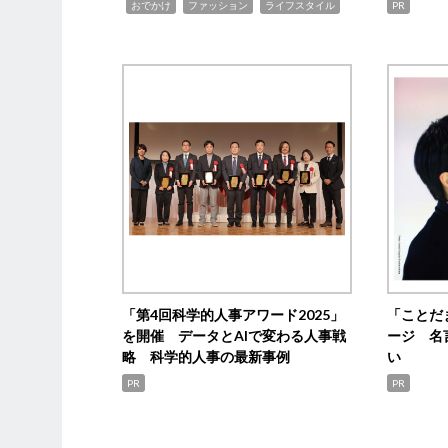
,
,
,
おでかけ
ファッション
ライフスタイル
PR
「第4回科学的人事アワード2025」
「ことだ
を開催 データとAIで変わる人事戦
ージ 名
略 科学的人事の最新事例
い
PR
PR