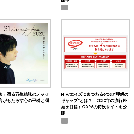
PR
ま」宿る羽生結弦のメッセ
HIV/エイズにまつわる6つの“理解の
言がもたらす心の平穏と潤
ギャップ”とは？ 2030年の流行終
結を目指すGAP6の特設サイトを公
開
PR