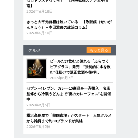
ゼロトラストって何？ 【岡嶋教授のデジタル指
南】
2026年6月18日
きっと大平元首相は泣いている 【政眼鏡（せいが
んきょう）－本田雅俊の政治コラム】
2026年6月10日
グルメ
もっと見る
ビールだけ飲むと倒れる「ふらつく
ビアグラス」発売 “強制的に水を飲
む”仕掛けで適正飲酒を後押し
2026年8月7日
セブン‐イレブン、カレー15商品を一斉投入 名店
監修から冷製うどんまで“夏のカレーフェス”を開催
中
2026年8月6日
横浜高島屋で「韓国市場」がスタート 人気グルメ
から雑貨まで約30ブランドが集結
2026年8月5日