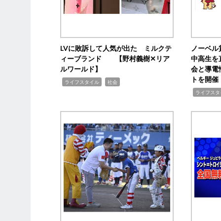
LVに敗訴して人気が出た ミルクテ
ノーベル
ィーブランド 【野村義樹✕リア
中高生を
ルワールド】
会と導電
トを開催
,
,
ライフスタイル
社会
,
ライフスタ