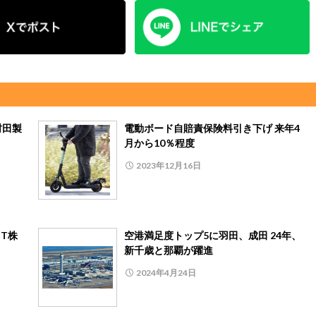
村田製
電動ボード自賠責保険料引き下げ 来年4
月から10％程度
2023年12月16日
IT株
空港満足度トップ5に羽田、成田 24年、
新千歳と那覇が躍進
2024年4月24日