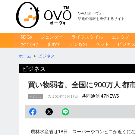
OVO [オーヴォ]
話題の情報を発信するサイト
コンテンツへ移動
検
SDGs
ジェンダー
ライフスタイル
エンタメ
索
おでかけ
まめ学
デジもの
ペット
ビジネ
ホーム
>
ビジネス
ビジネス
買い物弱者、全国に900万人 
共同通信 47NEWS
2024年3月19日
ビジネス
農林水産省は19日、スーパーやコンビニが近くに