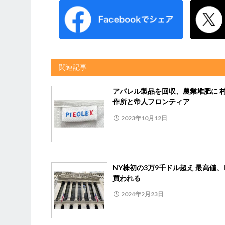
関連記事
アパレル製品を回収、農業堆肥に 
作所と帝人フロンティア
2023年10月12日
NY株初の3万9千ドル超え 最高値、
買われる
2024年2月23日