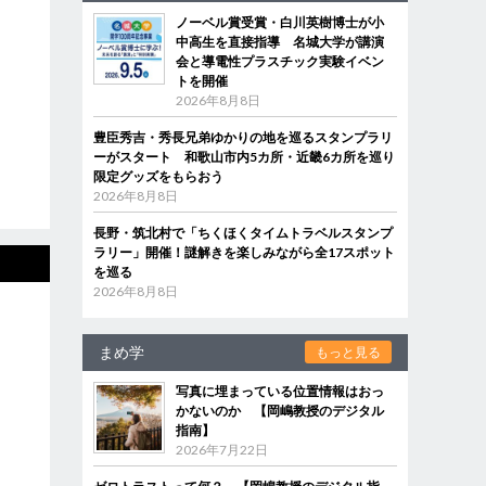
ノーベル賞受賞・白川英樹博士が小
中高生を直接指導 名城大学が講演
会と導電性プラスチック実験イベン
トを開催
2026年8月8日
豊臣秀吉・秀長兄弟ゆかりの地を巡るスタンプラリ
ーがスタート 和歌山市内5カ所・近畿6カ所を巡り
限定グッズをもらおう
2026年8月8日
長野・筑北村で「ちくほくタイムトラベルスタンプ
ラリー」開催！謎解きを楽しみながら全17スポット
を巡る
2026年8月8日
まめ学
もっと見る
写真に埋まっている位置情報はおっ
かないのか 【岡嶋教授のデジタル
指南】
2026年7月22日