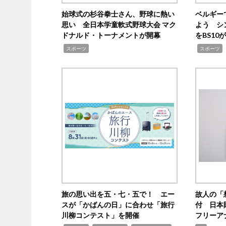
始球式の杉谷拳士さん、野球に熱い
ベルギー
思い 全日本学童軟式野球大会 マク
よう シ
ドナルド・トーナメントが開幕
をBS1
,
,
スポーツ
スポーツ
旅の思い出を五・七・五で！ エー
故人の「
スが「かばんの日」に合わせ「旅行
付 日本
川柳コンテスト」を開催
フリーア