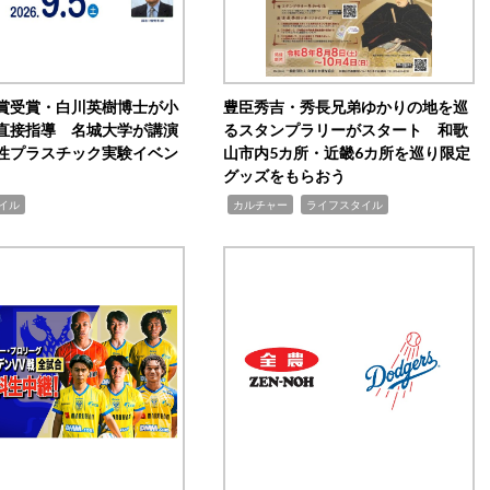
賞受賞・白川英樹博士が小
豊臣秀吉・秀長兄弟ゆかりの地を巡
直接指導 名城大学が講演
るスタンプラリーがスタート 和歌
性プラスチック実験イベン
山市内5カ所・近畿6カ所を巡り限定
グッズをもらおう
,
,
イル
カルチャー
ライフスタイル