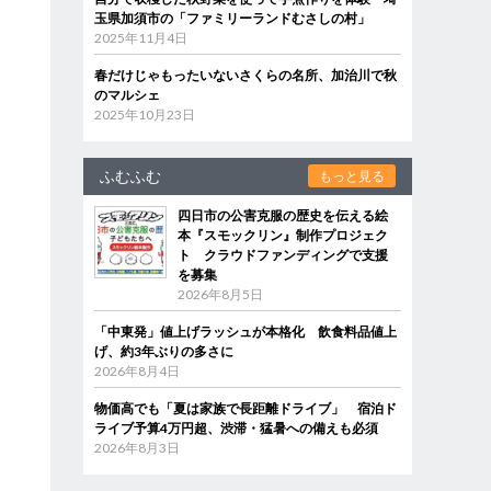
玉県加須市の「ファミリーランドむさしの村」
2025年11月4日
春だけじゃもったいないさくらの名所、加治川で秋
のマルシェ
2025年10月23日
ふむふむ
もっと見る
四日市の公害克服の歴史を伝える絵
本『スモックリン』制作プロジェク
ト クラウドファンディングで支援
を募集
2026年8月5日
「中東発」値上げラッシュが本格化 飲食料品値上
げ、約3年ぶりの多さに
2026年8月4日
物価高でも「夏は家族で長距離ドライブ」 宿泊ド
ライブ予算4万円超、渋滞・猛暑への備えも必須
2026年8月3日