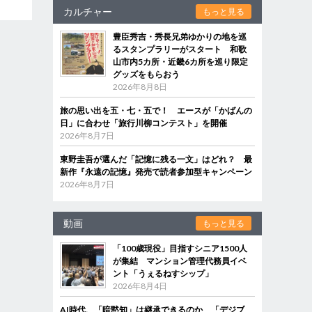
カルチャー
もっと見る
豊臣秀吉・秀長兄弟ゆかりの地を巡
るスタンプラリーがスタート 和歌
山市内5カ所・近畿6カ所を巡り限定
グッズをもらおう
2026年8月8日
旅の思い出を五・七・五で！ エースが「かばんの
日」に合わせ「旅行川柳コンテスト」を開催
2026年8月7日
東野圭吾が選んだ「記憶に残る一文」はどれ？ 最
新作『永遠の記憶』発売で読者参加型キャンペーン
2026年8月7日
動画
もっと見る
「100歳現役」目指すシニア1500人
が集結 マンション管理代務員イベ
ント「うぇるねすシップ」
2026年8月4日
AI時代、「暗黙知」は継承できるのか 「デジブ