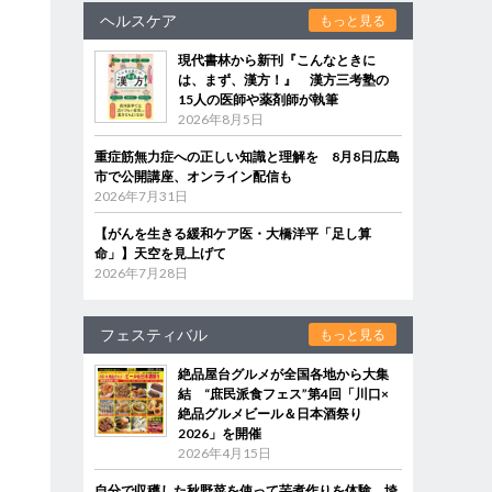
ヘルスケア
もっと見る
現代書林から新刊『こんなときに
は、まず、漢方！』 漢方三考塾の
15人の医師や薬剤師が執筆
2026年8月5日
重症筋無力症への正しい知識と理解を 8月8日広島
市で公開講座、オンライン配信も
2026年7月31日
【がんを生きる緩和ケア医・大橋洋平「足し算
命」】天空を見上げて
2026年7月28日
フェスティバル
もっと見る
絶品屋台グルメが全国各地から大集
結 “庶民派食フェス”第4回「川口×
絶品グルメビール＆日本酒祭り
2026」を開催
2026年4月15日
自分で収穫した秋野菜を使って芋煮作りを体験 埼