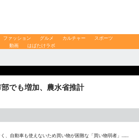
ファッション
グルメ
カルチャー
スポーツ
ス
動画
はばたけラボ
都市部でも増加、農水省推計
なく、自動車も使えないため買い物が困難な「買い物弱者」……