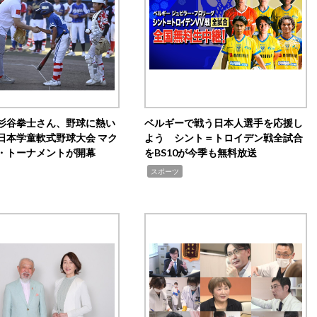
杉谷拳士さん、野球に熱い
ベルギーで戦う日本人選手を応援し
日本学童軟式野球大会 マク
よう シント＝トロイデン戦全試合
・トーナメントが開幕
をBS10が今季も無料放送
,
スポーツ