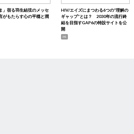
ま」宿る羽生結弦のメッセ
HIV/エイズにまつわる6つの“理解の
言がもたらす心の平穏と潤
ギャップ”とは？ 2030年の流行終
結を目指すGAP6の特設サイトを公
開
PR