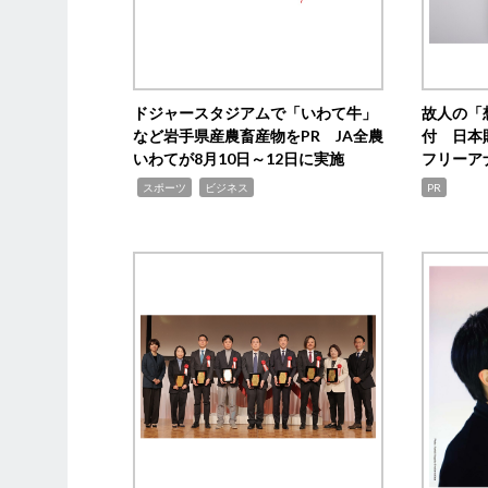
ドジャースタジアムで「いわて牛」
故人の「
など岩手県産農畜産物をPR JA全農
付 日本
いわてが8月10日～12日に実施
フリーア
,
,
スポーツ
ビジネス
PR