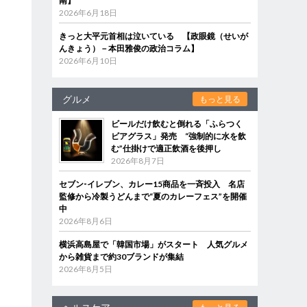
南】
2026年6月18日
きっと大平元首相は泣いている 【政眼鏡（せいが
んきょう）－本田雅俊の政治コラム】
2026年6月10日
グルメ
もっと見る
ビールだけ飲むと倒れる「ふらつく
ビアグラス」発売 “強制的に水を飲
む”仕掛けで適正飲酒を後押し
2026年8月7日
セブン‐イレブン、カレー15商品を一斉投入 名店
監修から冷製うどんまで“夏のカレーフェス”を開催
中
2026年8月6日
横浜高島屋で「韓国市場」がスタート 人気グルメ
から雑貨まで約30ブランドが集結
2026年8月5日