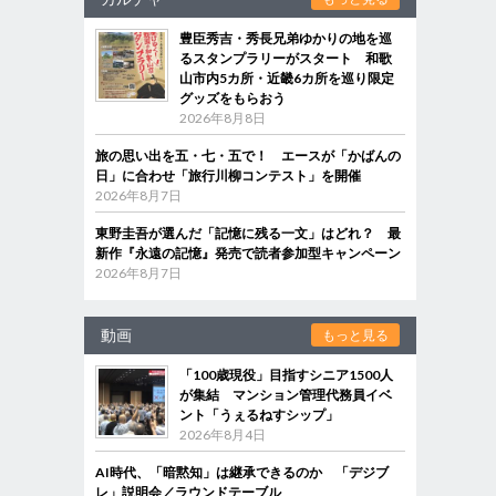
豊臣秀吉・秀長兄弟ゆかりの地を巡
るスタンプラリーがスタート 和歌
山市内5カ所・近畿6カ所を巡り限定
グッズをもらおう
2026年8月8日
旅の思い出を五・七・五で！ エースが「かばんの
日」に合わせ「旅行川柳コンテスト」を開催
2026年8月7日
東野圭吾が選んだ「記憶に残る一文」はどれ？ 最
新作『永遠の記憶』発売で読者参加型キャンペーン
2026年8月7日
動画
もっと見る
「100歳現役」目指すシニア1500人
が集結 マンション管理代務員イベ
ント「うぇるねすシップ」
2026年8月4日
AI時代、「暗黙知」は継承できるのか 「デジブ
レ」説明会／ラウンドテーブル