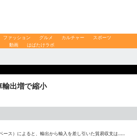
ファッション
グルメ
カルチャー
スポーツ
ス
動画
はばたけラボ
動車輸出増で縮小
関ベース）によると、輸出から輸入を差し引いた貿易収支は……