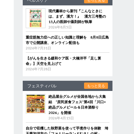
ヘルスケア
もっと見る
現代書林から新刊『こんなときに
は、まず、漢方！』 漢方三考塾の
15人の医師や薬剤師が執筆
2026年8月5日
重症筋無力症への正しい知識と理解を 8月8日広島
市で公開講座、オンライン配信も
2026年7月31日
【がんを生きる緩和ケア医・大橋洋平「足し算
命」】天空を見上げて
2026年7月28日
フェスティバル
もっと見る
絶品屋台グルメが全国各地から大集
結 “庶民派食フェス”第4回「川口×
絶品グルメビール＆日本酒祭り
2026」を開催
2026年4月15日
自分で収穫した秋野菜を使って芋煮作りを体験 埼
玉県加須市の「ファミリーランドむさしの村」