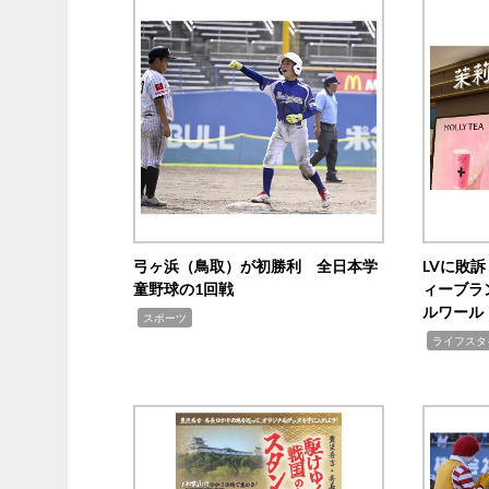
弓ヶ浜（鳥取）が初勝利 全日本学
LVに敗
童野球の1回戦
ィーブラ
ルワール
,
スポーツ
,
ライフスタ