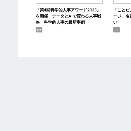
「第4回科学的人事アワード2025」
「ことだ
を開催 データとAIで変わる人事戦
ージ 名
略 科学的人事の最新事例
い
PR
PR