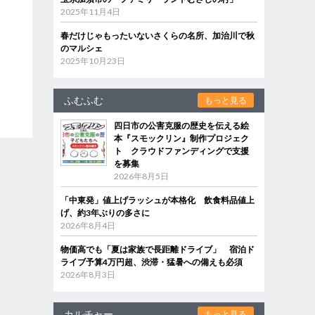
2025年11月4日
春だけじゃもったいないさくらの名所、加治川で秋
のマルシェ
2025年10月23日
ふむふむ
もっと見る
四日市の公害克服の歴史を伝える絵
本『スモックリン』制作プロジェク
ト クラウドファンディングで支援
を募集
2026年8月5日
「中東発」値上げラッシュが本格化 飲食料品値上
げ、約3年ぶりの多さに
2026年8月4日
物価高でも「夏は家族で長距離ドライブ」 宿泊ド
ライブ予算4万円超、渋滞・猛暑への備えも必須
2026年8月3日
カルチャー
もっと見る