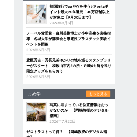
韓国旅行でau PAYを使うとPontaポ
イント最大20％還元！30万店舗以上
が対象に【9月30日まで】
2026年8月8日
ノーベル賞受賞・白川英樹博士が小中高生を直接指
導 名城大学が講演会と導電性プラスチック実験イ
ベントを開催
2026年8月8日
豊臣秀吉・秀長兄弟ゆかりの地を巡るスタンプラリ
ーがスタート 和歌山市内5カ所・近畿6カ所を巡り
限定グッズをもらおう
2026年8月8日
まめ学
もっと見る
写真に埋まっている位置情報はおっ
かないのか 【岡嶋教授のデジタル
指南】
2026年7月22日
ゼロトラストって何？ 【岡嶋教授のデジタル指