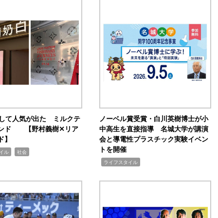
訴して人気が出た ミルクテ
ノーベル賞受賞・白川英樹博士が小
ンド 【野村義樹✕リア
中高生を直接指導 名城大学が講演
ド】
会と導電性プラスチック実験イベン
トを開催
,
イル
社会
,
ライフスタイル