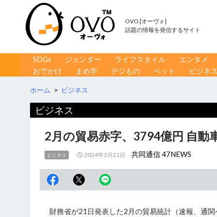
OVO [オーヴォ]
話題の情報を発信するサイト
コンテンツへ移動
検
SDGs
ジェンダー
ライフスタイル
エンタメ
索
おでかけ
まめ学
デジもの
ペット
ビジネ
ホーム
>
ビジネス
ビジネス
2月の貿易赤字、3794億円 自
共同通信 47NEWS
2024年3月21日
ビジネス
財務省が21日発表した2月の貿易統計（速報、通