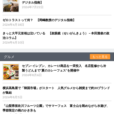
デジタル指南】
2026年7月22日
ゼロトラストって何？ 【岡嶋教授のデジタル指南】
2026年6月18日
きっと大平元首相は泣いている 【政眼鏡（せいがんきょう）－本田雅俊の政
治コラム】
2026年6月10日
グルメ
もっと見る
セブン‐イレブン、カレー15商品を一斉投入 名店監修から冷
製うどんまで“夏のカレーフェス”を開催中
2026年8月6日
横浜高島屋で「韓国市場」がスタート 人気グルメから雑貨まで約30ブランド
が集結
2026年8月5日
「山梨県笛吹川フルーツ公園」でサマーフェス 富士山を眺めながら水遊び、
季節限定の桃のかき氷も