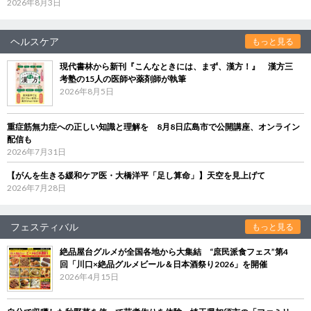
2026年8月3日
ヘルスケア
もっと見る
現代書林から新刊『こんなときには、まず、漢方！』 漢方三
考塾の15人の医師や薬剤師が執筆
2026年8月5日
重症筋無力症への正しい知識と理解を 8月8日広島市で公開講座、オンライン
配信も
2026年7月31日
【がんを生きる緩和ケア医・大橋洋平「足し算命」】天空を見上げて
2026年7月28日
フェスティバル
もっと見る
絶品屋台グルメが全国各地から大集結 “庶民派食フェス”第4
回「川口×絶品グルメビール＆日本酒祭り2026」を開催
2026年4月15日