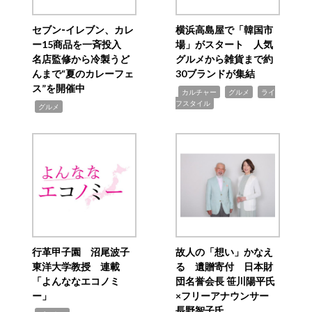
セブン‐イレブン、カレ
横浜高島屋で「韓国市
ー15商品を一斉投入
場」がスタート 人気
名店監修から冷製うど
グルメから雑貨まで約
んまで“夏のカレーフェ
30ブランドが集結
ス”を開催中
,
,
,
カルチャー
グルメ
ライ
フスタイル
,
グルメ
行革甲子園 沼尾波子
故人の「想い」かなえ
東洋大学教授 連載
る 遺贈寄付 日本財
「よんななエコノミ
団名誉会長 笹川陽平氏
ー」
×フリーアナウンサー
長野智子氏