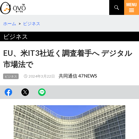
検
索
コ
ン
テ
ホーム
>
ビジネス
ン
ビジネス
ツ
へ
移
EU、米IT3社近く調査着手へ デジタル
動
市場法で
共同通信 47NEWS
2024年3月22日
ビジネス