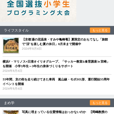
ライフスタイル
もっと見る
【京都 湯の花温泉・すみや亀峰菴】夏限定のおもてなし「旅館
で“涼”を楽しむ夏の休日」8月末まで開催中
2026年8月6日
横浜F・マリノス×日清オイリオグループ、「サッカー教室&食育講座 in 宮崎」
を開催 小学1年生～3年生の身体づくりをサポート
2026年8月6日
55年間、京の街を走り続けてきた車両 嵐山線・モボ301形、運行開始55周年
イベントを開催
2026年8月6日
まめ学
もっと見る
写真に埋まっている位置情報はおっかないのか 【岡嶋教授の