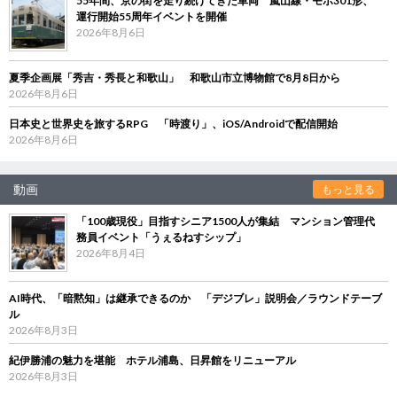
55年間、京の街を走り続けてきた車両 嵐山線・モボ301形、
運行開始55周年イベントを開催
2026年8月6日
夏季企画展「秀吉・秀長と和歌山」 和歌山市立博物館で8月8日から
2026年8月6日
日本史と世界史を旅するRPG 「時渡り」、iOS/Androidで配信開始
2026年8月6日
動画
もっと見る
「100歳現役」目指すシニア1500人が集結 マンション管理代
務員イベント「うぇるねすシップ」
2026年8月4日
AI時代、「暗黙知」は継承できるのか 「デジブレ」説明会／ラウンドテーブ
ル
2026年8月3日
紀伊勝浦の魅力を堪能 ホテル浦島、日昇館をリニューアル
2026年8月3日