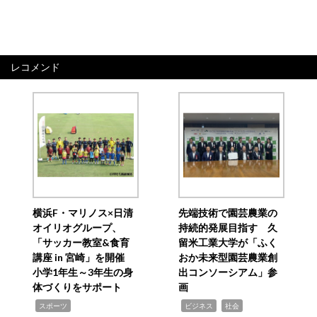
レコメンド
横浜F・マリノス×日清
先端技術で園芸農業の
オイリオグループ、
持続的発展目指す 久
「サッカー教室&食育
留米工業大学が「ふく
講座 in 宮崎」を開催
おか未来型園芸農業創
小学1年生～3年生の身
出コンソーシアム」参
体づくりをサポート
画
,
,
,
スポーツ
ビジネス
社会