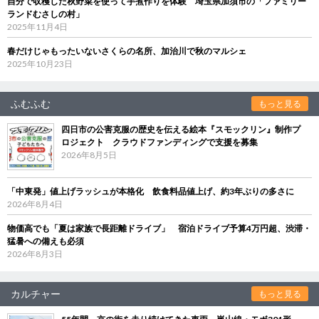
自分で収穫した秋野菜を使って芋煮作りを体験 埼玉県加須市の「ファミリー
ランドむさしの村」
2025年11月4日
春だけじゃもったいないさくらの名所、加治川で秋のマルシェ
2025年10月23日
ふむふむ
もっと見る
四日市の公害克服の歴史を伝える絵本『スモックリン』制作プ
ロジェクト クラウドファンディングで支援を募集
2026年8月5日
「中東発」値上げラッシュが本格化 飲食料品値上げ、約3年ぶりの多さに
2026年8月4日
物価高でも「夏は家族で長距離ドライブ」 宿泊ドライブ予算4万円超、渋滞・
猛暑への備えも必須
2026年8月3日
カルチャー
もっと見る