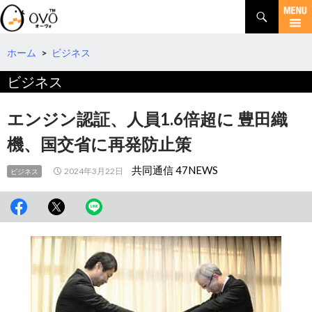
検
索
コ
ン
テ
ホーム
>
ビジネス
ン
ビジネス
ツ
へ
移
エンジン認証、人員1.6倍超に 豊田織
動
機、国交省に再発防止策
共同通信 47NEWS
2024年3月22日
ビジネス