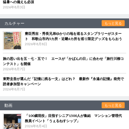
猛暑への備えも必須
2026年8月3日
カルチャー
もっと見る
豊臣秀吉・秀長兄弟ゆかりの地を巡るスタンプラリーがスター
ト 和歌山市内5カ所・近畿6カ所を巡り限定グッズをもらおう
2026年8月8日
旅の思い出を五・七・五で！ エースが「かばんの日」に合わせ「旅行川柳コ
ンテスト」を開催
2026年8月7日
東野圭吾が選んだ「記憶に残る一文」はどれ？ 最新作『永遠の記憶』発売で
読者参加型キャンペーン
2026年8月7日
動画
もっと見る
「100歳現役」目指すシニア1500人が集結 マンション管理代
務員イベント「うぇるねすシップ」
2026年8月4日