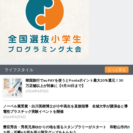
ライフスタイル
もっと見る
韓国旅行でau PAYを使うとPontaポイント最大20％還元！30
万店舗以上が対象に【9月30日まで】
2026年8月8日
ノーベル賞受賞・白川英樹博士が小中高生を直接指導 名城大学が講演会と導
電性プラスチック実験イベントを開催
2026年8月8日
豊臣秀吉・秀長兄弟ゆかりの地を巡るスタンプラリーがスタート 和歌山市内5
カ所・近畿6カ所を巡り限定グッズをもらおう