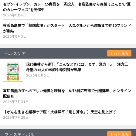
セブン‐イレブン、カレー15商品を一斉投入 名店監修から冷製うどんまで“夏
のカレーフェス”を開催中
2026年8月6日
横浜高島屋で「韓国市場」がスタート 人気グルメから雑貨まで約30ブランド
が集結
2026年8月5日
ヘルスケア
もっと見る
現代書林から新刊『こんなときには、まず、漢方！』 漢方三
考塾の15人の医師や薬剤師が執筆
2026年8月5日
重症筋無力症への正しい知識と理解を 8月8日広島市で公開講座、オンライン
配信も
2026年7月31日
【がんを生きる緩和ケア医・大橋洋平「足し算命」】天空を見上げて
2026年7月28日
フェスティバル
もっと見る