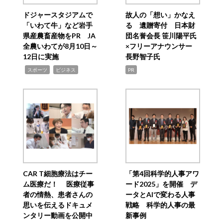
ドジャースタジアムで
故人の「想い」かなえ
「いわて牛」など岩手
る 遺贈寄付 日本財
県産農畜産物をPR JA
団名誉会長 笹川陽平氏
全農いわてが8月10日～
×フリーアナウンサー
12日に実施
長野智子氏
,
,
スポーツ
ビジネス
PR
CAR T細胞療法はチー
「第4回科学的人事アワ
ム医療だ！ 医療従事
ード2025」を開催 デ
者の情熱、患者さんの
ータとAIで変わる人事
思いを伝えるドキュメ
戦略 科学的人事の最
ンタリー動画を公開中
新事例