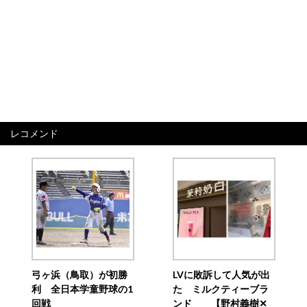
レコメンド
弓ヶ浜（鳥取）が初勝
LVに敗訴して人気が出
利 全日本学童野球の1
た ミルクティーブラ
回戦
ンド 【野村義樹✕