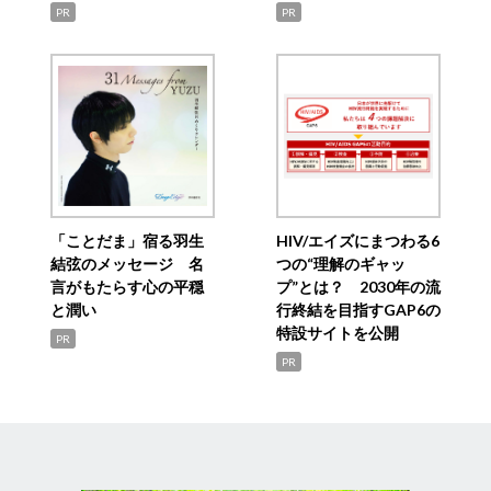
PR
PR
「ことだま」宿る羽生
HIV/エイズにまつわる6
結弦のメッセージ 名
つの“理解のギャッ
言がもたらす心の平穏
プ”とは？ 2030年の流
と潤い
行終結を目指すGAP6の
特設サイトを公開
PR
PR