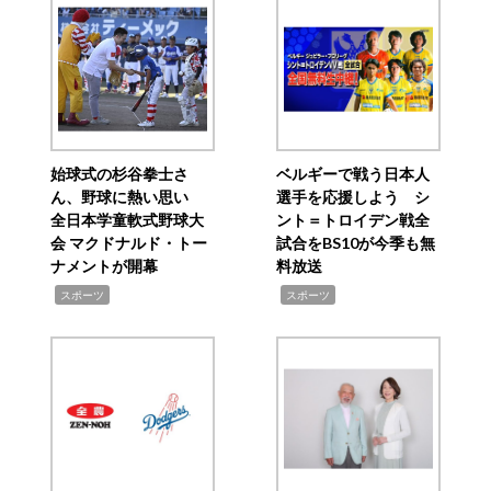
始球式の杉谷拳士さ
ベルギーで戦う日本人
ん、野球に熱い思い
選手を応援しよう シ
全日本学童軟式野球大
ント＝トロイデン戦全
会 マクドナルド・トー
試合をBS10が今季も無
ナメントが開幕
料放送
,
,
スポーツ
スポーツ