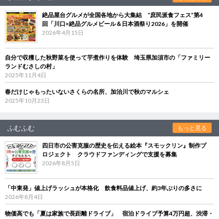
絶品屋台グルメが全国各地から大集結 “庶民派食フェス”第4
回「川口×絶品グルメビール＆日本酒祭り2026」を開催
2026年4月15日
自分で収穫した秋野菜を使って芋煮作りを体験 埼玉県加須市の「ファミリー
ランドむさしの村」
2025年11月4日
春だけじゃもったいないさくらの名所、加治川で秋のマルシェ
2025年10月23日
ふむふむ
もっと見る
四日市の公害克服の歴史を伝える絵本『スモックリン』制作プ
ロジェクト クラウドファンディングで支援を募集
2026年8月5日
「中東発」値上げラッシュが本格化 飲食料品値上げ、約3年ぶりの多さに
2026年8月4日
物価高でも「夏は家族で長距離ドライブ」 宿泊ドライブ予算4万円超、渋滞・