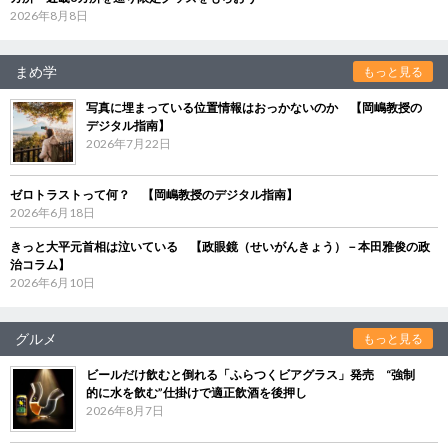
2026年8月8日
まめ学
もっと見る
写真に埋まっている位置情報はおっかないのか 【岡嶋教授の
デジタル指南】
2026年7月22日
ゼロトラストって何？ 【岡嶋教授のデジタル指南】
2026年6月18日
きっと大平元首相は泣いている 【政眼鏡（せいがんきょう）－本田雅俊の政
治コラム】
2026年6月10日
グルメ
もっと見る
ビールだけ飲むと倒れる「ふらつくビアグラス」発売 “強制
的に水を飲む”仕掛けで適正飲酒を後押し
2026年8月7日