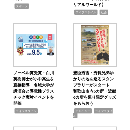
リアルワールド】
,
スポーツ
,
,
ライフスタイル
社会
ノーベル賞受賞・白川
豊臣秀吉・秀長兄弟ゆ
英樹博士が小中高生を
かりの地を巡るスタン
直接指導 名城大学が
プラリーがスタート
講演会と導電性プラス
和歌山市内5カ所・近畿
チック実験イベントを
6カ所を巡り限定グッズ
開催
をもらおう
,
,
,
ライフスタイル
カルチャー
ライフスタイ
ル