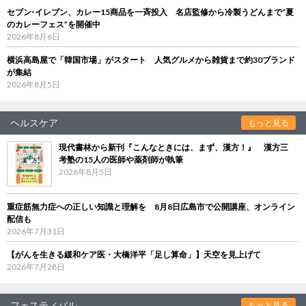
セブン‐イレブン、カレー15商品を一斉投入 名店監修から冷製うどんまで“夏
のカレーフェス”を開催中
2026年8月6日
横浜高島屋で「韓国市場」がスタート 人気グルメから雑貨まで約30ブランド
が集結
2026年8月5日
ヘルスケア
もっと見る
現代書林から新刊『こんなときには、まず、漢方！』 漢方三
考塾の15人の医師や薬剤師が執筆
2026年8月5日
重症筋無力症への正しい知識と理解を 8月8日広島市で公開講座、オンライン
配信も
2026年7月31日
【がんを生きる緩和ケア医・大橋洋平「足し算命」】天空を見上げて
2026年7月28日
フェスティバル
もっと見る