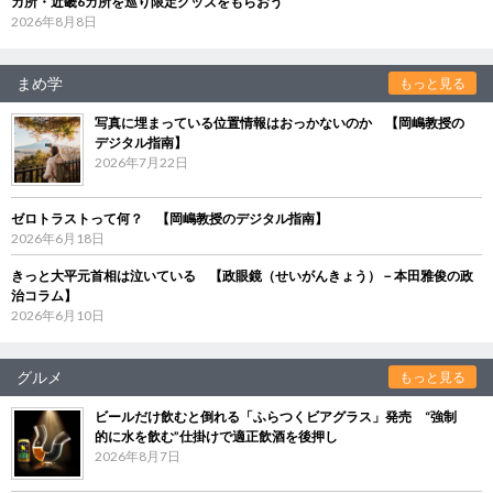
カ所・近畿6カ所を巡り限定グッズをもらおう
2026年8月8日
まめ学
もっと見る
写真に埋まっている位置情報はおっかないのか 【岡嶋教授の
デジタル指南】
2026年7月22日
ゼロトラストって何？ 【岡嶋教授のデジタル指南】
2026年6月18日
きっと大平元首相は泣いている 【政眼鏡（せいがんきょう）－本田雅俊の政
治コラム】
2026年6月10日
グルメ
もっと見る
ビールだけ飲むと倒れる「ふらつくビアグラス」発売 “強制
的に水を飲む”仕掛けで適正飲酒を後押し
2026年8月7日