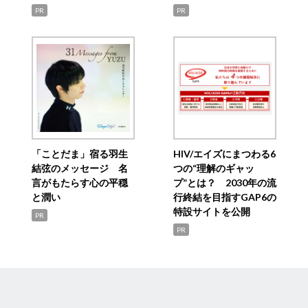
PR
PR
「ことだま」宿る羽生
HIV/エイズにまつわる6
結弦のメッセージ 名
つの“理解のギャッ
言がもたらす心の平穏
プ”とは？ 2030年の流
と潤い
行終結を目指すGAP6の
特設サイトを公開
PR
PR