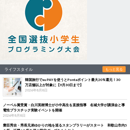
ライフスタイル
もっと見る
韓国旅行でau PAYを使うとPontaポイント最大20％還元！30
万店舗以上が対象に【9月30日まで】
2026年8月8日
ノーベル賞受賞・白川英樹博士が小中高生を直接指導 名城大学が講演会と導
電性プラスチック実験イベントを開催
2026年8月8日
豊臣秀吉・秀長兄弟ゆかりの地を巡るスタンプラリーがスタート 和歌山市内5