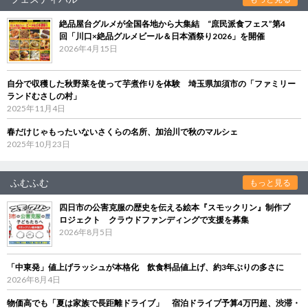
絶品屋台グルメが全国各地から大集結 “庶民派食フェス”第4
回「川口×絶品グルメビール＆日本酒祭り2026」を開催
2026年4月15日
自分で収穫した秋野菜を使って芋煮作りを体験 埼玉県加須市の「ファミリー
ランドむさしの村」
2025年11月4日
春だけじゃもったいないさくらの名所、加治川で秋のマルシェ
2025年10月23日
ふむふむ
もっと見る
四日市の公害克服の歴史を伝える絵本『スモックリン』制作プ
ロジェクト クラウドファンディングで支援を募集
2026年8月5日
「中東発」値上げラッシュが本格化 飲食料品値上げ、約3年ぶりの多さに
2026年8月4日
物価高でも「夏は家族で長距離ドライブ」 宿泊ドライブ予算4万円超、渋滞・