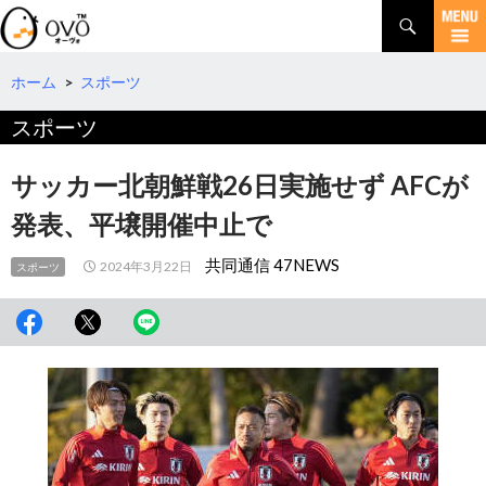
検
索
コ
ン
テ
ホーム
>
スポーツ
ン
スポーツ
ツ
へ
移
サッカー北朝鮮戦26日実施せず AFCが
動
発表、平壌開催中止で
共同通信 47NEWS
2024年3月22日
スポーツ