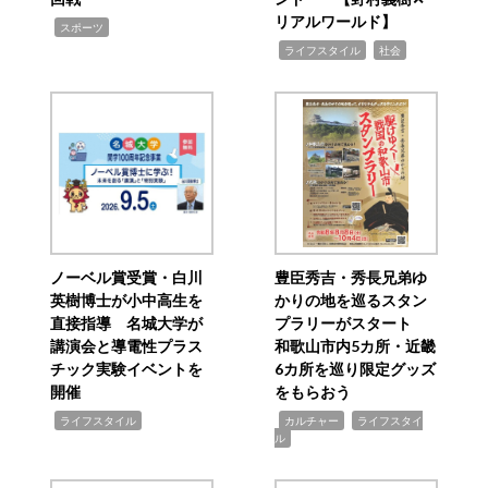
リアルワールド】
,
スポーツ
,
,
ライフスタイル
社会
ノーベル賞受賞・白川
豊臣秀吉・秀長兄弟ゆ
英樹博士が小中高生を
かりの地を巡るスタン
直接指導 名城大学が
プラリーがスタート
講演会と導電性プラス
和歌山市内5カ所・近畿
チック実験イベントを
6カ所を巡り限定グッズ
開催
をもらおう
,
,
,
ライフスタイル
カルチャー
ライフスタイ
ル