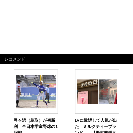
レコメンド
弓ヶ浜（鳥取）が初勝
LVに敗訴して人気が出
利 全日本学童野球の1
た ミルクティーブラ
回戦
ンド 【野村義樹✕