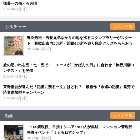
猛暑への備えも必須
2026年8月3日
カルチャー
もっと見る
豊臣秀吉・秀長兄弟ゆかりの地を巡るスタンプラリーがスター
ト 和歌山市内5カ所・近畿6カ所を巡り限定グッズをもらおう
2026年8月8日
旅の思い出を五・七・五で！ エースが「かばんの日」に合わせ「旅行川柳コ
ンテスト」を開催
2026年8月7日
東野圭吾が選んだ「記憶に残る一文」はどれ？ 最新作『永遠の記憶』発売で
読者参加型キャンペーン
2026年8月7日
動画
もっと見る
「100歳現役」目指すシニア1500人が集結 マンション管理代
務員イベント「うぇるねすシップ」
2026年8月4日