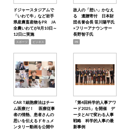
ドジャースタジアムで
故人の「想い」かなえ
「いわて牛」など岩手
る 遺贈寄付 日本財
県産農畜産物をPR JA
団名誉会長 笹川陽平氏
全農いわてが8月10日～
×フリーアナウンサー
12日に実施
長野智子氏
,
,
スポーツ
ビジネス
PR
CAR T細胞療法はチー
「第4回科学的人事アワ
ム医療だ！ 医療従事
ード2025」を開催 デ
者の情熱、患者さんの
ータとAIで変わる人事
思いを伝えるドキュメ
戦略 科学的人事の最
ンタリー動画を公開中
新事例