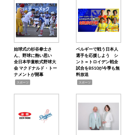
始球式の杉谷拳士さ
ベルギーで戦う日本人
ん、野球に熱い思い
選手を応援しよう シ
全日本学童軟式野球大
ント＝トロイデン戦全
会 マクドナルド・トー
試合をBS10が今季も無
ナメントが開幕
料放送
,
,
スポーツ
スポーツ