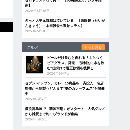
ゼロトラストって何？ 【岡嶋教授のデジタル指
南】
2026年6月18日
きっと大平元首相は泣いている 【政眼鏡（せいが
んきょう）－本田雅俊の政治コラム】
2026年6月10日
グルメ
もっと見る
ビールだけ飲むと倒れる「ふらつく
ビアグラス」発売 “強制的に水を飲
む”仕掛けで適正飲酒を後押し
2026年8月7日
セブン‐イレブン、カレー15商品を一斉投入 名店
監修から冷製うどんまで“夏のカレーフェス”を開催
中
2026年8月6日
横浜高島屋で「韓国市場」がスタート 人気グルメ
から雑貨まで約30ブランドが集結
2026年8月5日