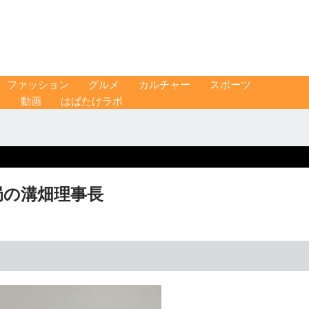
ファッション
グルメ
カルチャー
スポーツ
ス
動画
はばたけラボ
局の溝畑理事長