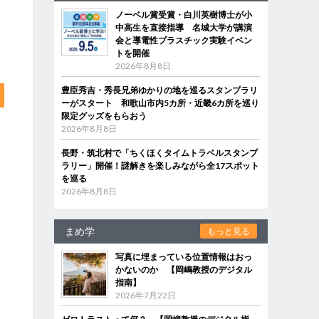
ノーベル賞受賞・白川英樹博士が小
中高生を直接指導 名城大学が講演
会と導電性プラスチック実験イベン
トを開催
2026年8月8日
豊臣秀吉・秀長兄弟ゆかりの地を巡るスタンプラリ
ーがスタート 和歌山市内5カ所・近畿6カ所を巡り
限定グッズをもらおう
2026年8月8日
長野・筑北村で「ちくほくタイムトラベルスタンプ
ラリー」開催！謎解きを楽しみながら全17スポット
を巡る
2026年8月8日
まめ学
もっと見る
写真に埋まっている位置情報はおっ
かないのか 【岡嶋教授のデジタル
指南】
2026年7月22日