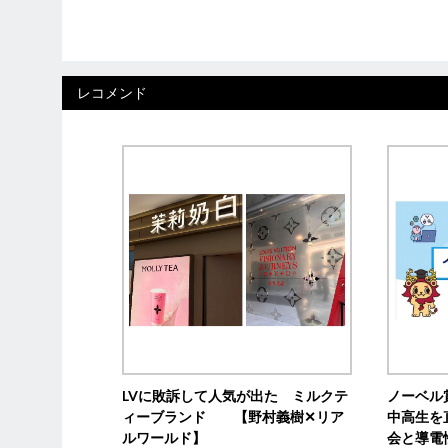
レコメンド
LVに敗訴して人気が出た ミルクテ
ノーベル
ィーブランド 【野村義樹✕リア
中高生を
ルワールド】
会と導電