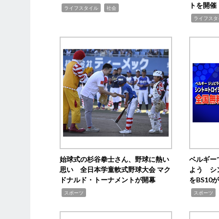
トを開催
,
,
ライフスタイル
社会
,
ライフスタ
始球式の杉谷拳士さん、野球に熱い
ベルギー
思い 全日本学童軟式野球大会 マク
よう シ
ドナルド・トーナメントが開幕
をBS1
,
,
スポーツ
スポーツ