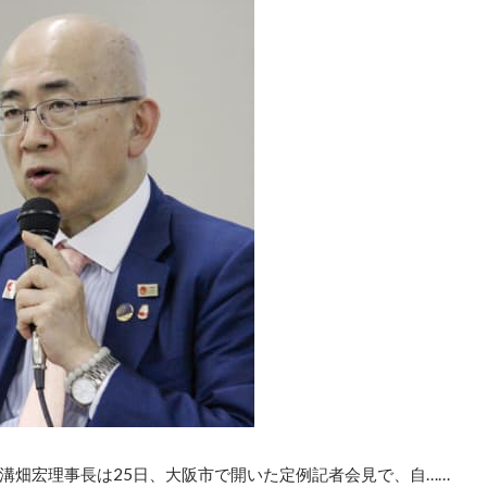
溝畑宏理事長は25日、大阪市で開いた定例記者会見で、自……