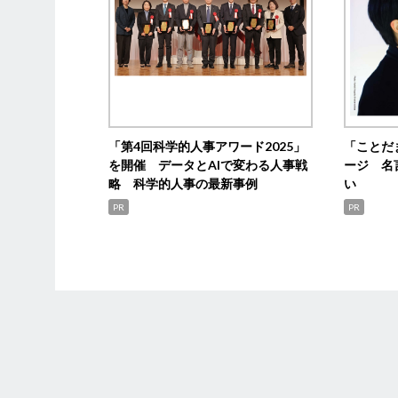
「第4回科学的人事アワード2025」
「ことだ
を開催 データとAIで変わる人事戦
ージ 名
略 科学的人事の最新事例
い
PR
PR