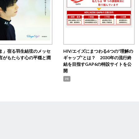
ま」宿る羽生結弦のメッセ
HIV/エイズにまつわる6つの“理解の
言がもたらす心の平穏と潤
ギャップ”とは？ 2030年の流行終
結を目指すGAP6の特設サイトを公
開
PR