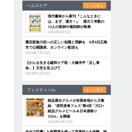
ヘルスケア
もっと見る
現代書林から新刊『こんなときに
は、まず、漢方！』 漢方三考塾の
15人の医師や薬剤師が執筆
2026年8月5日
重症筋無力症への正しい知識と理解を 8月8日広島
市で公開講座、オンライン配信も
2026年7月31日
【がんを生きる緩和ケア医・大橋洋平「足し算
命」】天空を見上げて
2026年7月28日
フェスティバル
もっと見る
絶品屋台グルメが全国各地から大集
結 “庶民派食フェス”第4回「川口×
絶品グルメビール＆日本酒祭り
2026」を開催
2026年4月15日
自分で収穫した秋野菜を使って芋煮作りを体験 埼