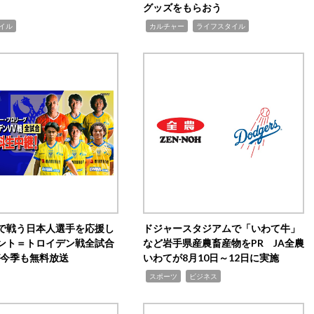
グッズをもらおう
,
,
イル
カルチャー
ライフスタイル
で戦う日本人選手を応援し
ドジャースタジアムで「いわて牛」
ント＝トロイデン戦全試合
など岩手県産農畜産物をPR JA全農
0が今季も無料放送
いわてが8月10日～12日に実施
,
,
スポーツ
ビジネス