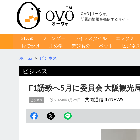
OVO [オーヴォ]
話題の情報を発信するサイト
コンテンツへ移動
検
SDGs
ジェンダー
ライフスタイル
エンタメ
索
おでかけ
まめ学
デジもの
ペット
ビジネ
ホーム
>
ビジネス
ビジネス
F1誘致へ5月に委員会 大阪観光
共同通信 47NEWS
2024年3月25日
ビジネス