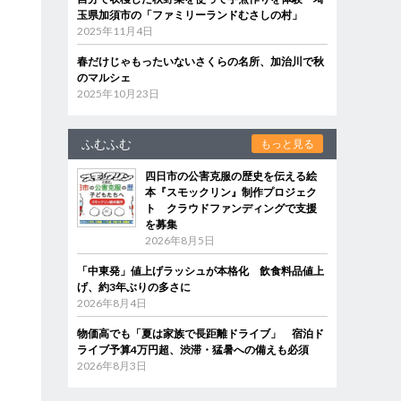
玉県加須市の「ファミリーランドむさしの村」
2025年11月4日
春だけじゃもったいないさくらの名所、加治川で秋
のマルシェ
2025年10月23日
ふむふむ
もっと見る
四日市の公害克服の歴史を伝える絵
本『スモックリン』制作プロジェク
ト クラウドファンディングで支援
を募集
2026年8月5日
「中東発」値上げラッシュが本格化 飲食料品値上
げ、約3年ぶりの多さに
2026年8月4日
物価高でも「夏は家族で長距離ドライブ」 宿泊ド
ライブ予算4万円超、渋滞・猛暑への備えも必須
2026年8月3日