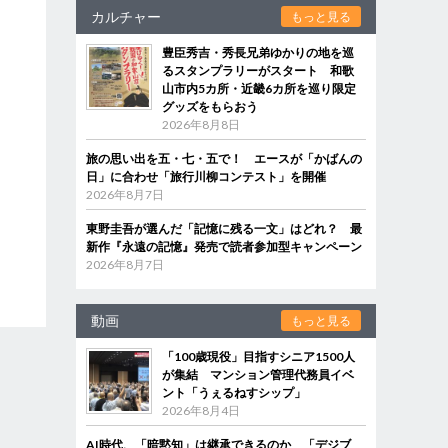
カルチャー
もっと見る
豊臣秀吉・秀長兄弟ゆかりの地を巡
るスタンプラリーがスタート 和歌
山市内5カ所・近畿6カ所を巡り限定
グッズをもらおう
2026年8月8日
旅の思い出を五・七・五で！ エースが「かばんの
日」に合わせ「旅行川柳コンテスト」を開催
2026年8月7日
東野圭吾が選んだ「記憶に残る一文」はどれ？ 最
新作『永遠の記憶』発売で読者参加型キャンペーン
2026年8月7日
動画
もっと見る
「100歳現役」目指すシニア1500人
が集結 マンション管理代務員イベ
ント「うぇるねすシップ」
2026年8月4日
AI時代、「暗黙知」は継承できるのか 「デジブ