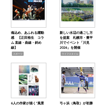
魂込め、あふれる躍動
新しい水辺の過ごし方
感 【正田裕生 コラ
を提案 札幌市・豊平
ム 直線・曲線・斜め
川でイベント「川見
線】
2026」を開催
,
,
スポーツ
ライフスタイル
6人の作家が描く“風景
弓ヶ浜（鳥取）が初勝