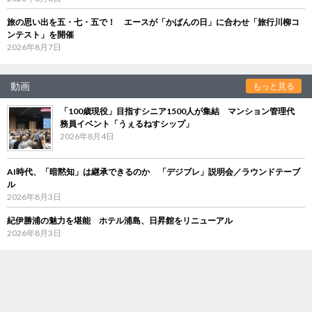
旅の思い出を五・七・五で！ エースが「かばんの日」に合わせ「旅行川柳コ
ンテスト」を開催
2026年8月7日
動画
もっと見る
「100歳現役」目指すシニア1500人が集結 マンション管理代
務員イベント「うぇるねすシップ」
2026年8月4日
AI時代、「暗黙知」は継承できるのか 「デジブレ」説明会／ラウンドテーブ
ル
2026年8月3日
紀伊勝浦の魅力を堪能 ホテル浦島、日昇館をリニューアル
2026年8月3日