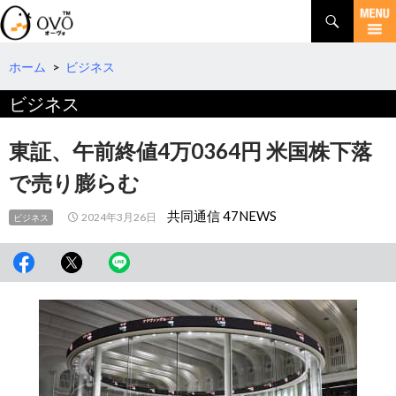
検
索
コ
ン
テ
ホーム
>
ビジネス
ン
ビジネス
ツ
へ
移
東証、午前終値4万0364円 米国株下落
動
で売り膨らむ
共同通信 47NEWS
2024年3月26日
ビジネス