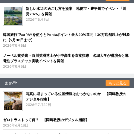
新しい水辺の過ごし方を提案 札幌市・豊平川でイベント「川
見2026」を開催
2026年8月9日
韓国旅行でau PAYを使うとPontaポイント最大20％還元！30万店舗以上が対象
に【9月30日まで】
2026年8月8日
ノーベル賞受賞・白川英樹博士が小中高生を直接指導 名城大学が講演会と導
電性プラスチック実験イベントを開催
2026年8月8日
まめ学
もっと見る
写真に埋まっている位置情報はおっかないのか 【岡嶋教授の
デジタル指南】
2026年7月22日
ゼロトラストって何？ 【岡嶋教授のデジタル指南】
2026年6月18日