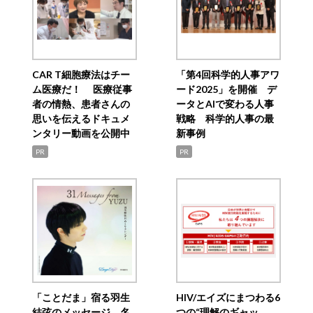
CAR T細胞療法はチー
「第4回科学的人事アワ
ム医療だ！ 医療従事
ード2025」を開催 デ
者の情熱、患者さんの
ータとAIで変わる人事
思いを伝えるドキュメ
戦略 科学的人事の最
ンタリー動画を公開中
新事例
PR
PR
「ことだま」宿る羽生
HIV/エイズにまつわる6
結弦のメッセージ 名
つの“理解のギャッ