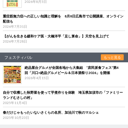
2026年8月5日
重症筋無力症への正しい知識と理解を 8月8日広島市で公開講座、オンライン
配信も
2026年7月31日
【がんを生きる緩和ケア医・大橋洋平「足し算命」】天空を見上げて
2026年7月28日
フェスティバル
もっと見る
絶品屋台グルメが全国各地から大集結 “庶民派食フェス”第4
回「川口×絶品グルメビール＆日本酒祭り2026」を開催
2026年4月15日
自分で収穫した秋野菜を使って芋煮作りを体験 埼玉県加須市の「ファミリー
ランドむさしの村」
2025年11月4日
春だけじゃもったいないさくらの名所、加治川で秋のマルシェ
2025年10月23日