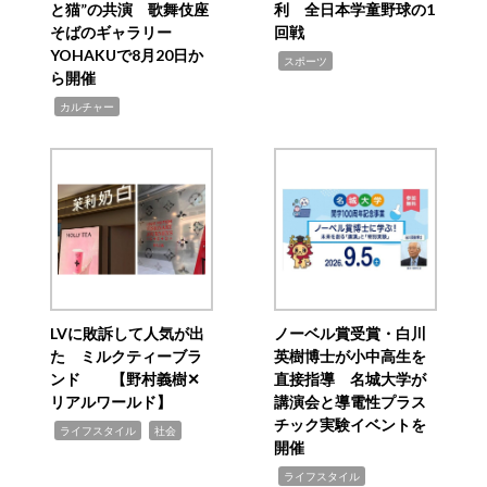
と猫”の共演 歌舞伎座
利 全日本学童野球の1
そばのギャラリー
回戦
YOHAKUで8月20日か
,
スポーツ
ら開催
,
カルチャー
LVに敗訴して人気が出
ノーベル賞受賞・白川
た ミルクティーブラ
英樹博士が小中高生を
ンド 【野村義樹✕
直接指導 名城大学が
リアルワールド】
講演会と導電性プラス
チック実験イベントを
,
,
ライフスタイル
社会
開催
,
ライフスタイル