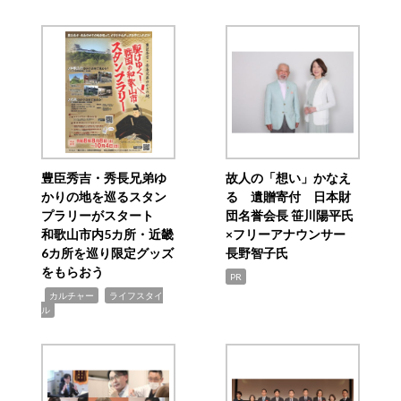
豊臣秀吉・秀長兄弟ゆ
故人の「想い」かなえ
かりの地を巡るスタン
る 遺贈寄付 日本財
プラリーがスタート
団名誉会長 笹川陽平氏
和歌山市内5カ所・近畿
×フリーアナウンサー
6カ所を巡り限定グッズ
長野智子氏
をもらおう
PR
,
,
カルチャー
ライフスタイ
ル