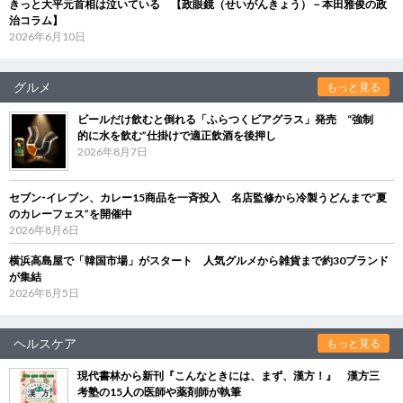
きっと大平元首相は泣いている 【政眼鏡（せいがんきょう）－本田雅俊の政
治コラム】
2026年6月10日
グルメ
もっと見る
ビールだけ飲むと倒れる「ふらつくビアグラス」発売 “強制
的に水を飲む”仕掛けで適正飲酒を後押し
2026年8月7日
セブン‐イレブン、カレー15商品を一斉投入 名店監修から冷製うどんまで“夏
のカレーフェス”を開催中
2026年8月6日
横浜高島屋で「韓国市場」がスタート 人気グルメから雑貨まで約30ブランド
が集結
2026年8月5日
ヘルスケア
もっと見る
現代書林から新刊『こんなときには、まず、漢方！』 漢方三
考塾の15人の医師や薬剤師が執筆