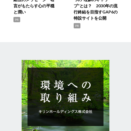
言がもたらす心の平穏
プ”とは？ 2030年の流
と潤い
行終結を目指すGAP6の
特設サイトを公開
PR
PR