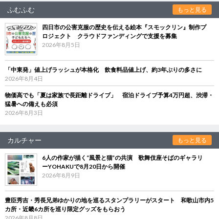
ふむふむ
もっと見る
四日市の公害克服の歴史を伝える絵本『スモックリン』制作プ
ロジェクト クラウドファンディングで支援を募集
2026年8月5日
「中東発」値上げラッシュが本格化 飲食料品値上げ、約3年ぶりの多さに
2026年8月4日
物価高でも「夏は家族で長距離ドライブ」 宿泊ドライブ予算4万円超、渋滞・
猛暑への備えも必須
2026年8月3日
カルチャー
もっと見る
6人の作家が描く“風景と猫”の共演 歌舞伎座そばのギャラリ
ーYOHAKUで8月20日から開催
2026年8月9日
豊臣秀吉・秀長兄弟ゆかりの地を巡るスタンプラリーがスタート 和歌山市内5
カ所・近畿6カ所を巡り限定グッズをもらおう
2026年8月8日