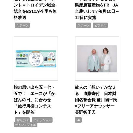
ント＝トロイデン戦全
県産農畜産物をPR JA
試合をBS10が今季も無
全農いわてが8月10日～
料放送
12日に実施
,
,
,
スポーツ
スポーツ
ビジネス
旅の思い出を五・七・
故人の「想い」かなえ
五で！ エースが「か
る 遺贈寄付 日本財
ばんの日」に合わせ
団名誉会長 笹川陽平氏
「旅行川柳コンテス
×フリーアナウンサー
ト」を開催
長野智子氏
,
,
,
おでかけ
ファッション
PR
ライフスタイル