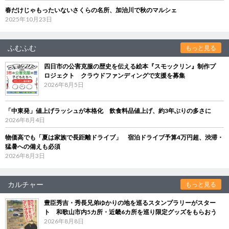
春だけじゃもったいないさくらの名所、加治川で秋のマルシェ
2025年10月23日
ふむふむ
もっと見る
四日市の公害克服の歴史を伝える絵本『スモックリン』制作プ
ロジェクト クラウドファンディングで支援を募集
2026年8月5日
「中東発」値上げラッシュが本格化 飲食料品値上げ、約3年ぶりの多さに
2026年8月4日
物価高でも「夏は家族で長距離ドライブ」 宿泊ドライブ予算4万円超、渋滞・
猛暑への備えも必須
2026年8月3日
カルチャー
もっと見る
豊臣秀吉・秀長兄弟ゆかりの地を巡るスタンプラリーがスター
ト 和歌山市内5カ所・近畿6カ所を巡り限定グッズをもらおう
2026年8月8日