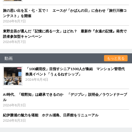
旅の思い出を五・七・五で！ エースが「かばんの日」に合わせ「旅行川柳コ
ンテスト」を開催
2026年8月7日
東野圭吾が選んだ「記憶に残る一文」はどれ？ 最新作『永遠の記憶』発売で
読者参加型キャンペーン
2026年8月7日
動画
もっと見る
「100歳現役」目指すシニア1500人が集結 マンション管理代
務員イベント「うぇるねすシップ」
2026年8月4日
AI時代、「暗黙知」は継承できるのか 「デジブレ」説明会／ラウンドテーブ
ル
2026年8月3日
紀伊勝浦の魅力を堪能 ホテル浦島、日昇館をリニューアル
2026年8月3日