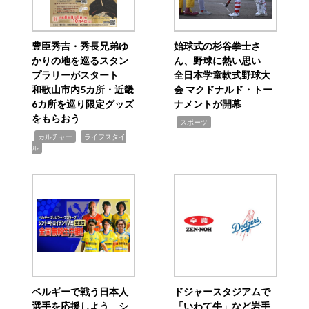
豊臣秀吉・秀長兄弟ゆ
始球式の杉谷拳士さ
かりの地を巡るスタン
ん、野球に熱い思い
プラリーがスタート
全日本学童軟式野球大
和歌山市内5カ所・近畿
会 マクドナルド・トー
6カ所を巡り限定グッズ
ナメントが開幕
をもらおう
,
スポーツ
,
,
カルチャー
ライフスタイ
ル
ベルギーで戦う日本人
ドジャースタジアムで
選手を応援しよう シ
「いわて牛」など岩手