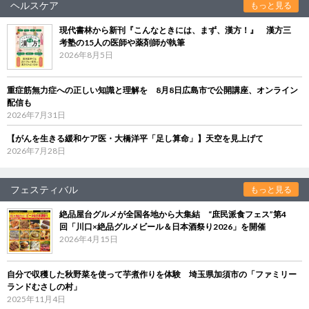
ヘルスケア
もっと見る
現代書林から新刊『こんなときには、まず、漢方！』 漢方三
考塾の15人の医師や薬剤師が執筆
2026年8月5日
重症筋無力症への正しい知識と理解を 8月8日広島市で公開講座、オンライン
配信も
2026年7月31日
【がんを生きる緩和ケア医・大橋洋平「足し算命」】天空を見上げて
2026年7月28日
フェスティバル
もっと見る
絶品屋台グルメが全国各地から大集結 “庶民派食フェス”第4
回「川口×絶品グルメビール＆日本酒祭り2026」を開催
2026年4月15日
自分で収穫した秋野菜を使って芋煮作りを体験 埼玉県加須市の「ファミリー
ランドむさしの村」
2025年11月4日