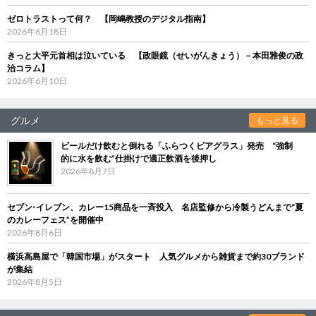
ゼロトラストって何？ 【岡嶋教授のデジタル指南】
2026年6月18日
きっと大平元首相は泣いている 【政眼鏡（せいがんきょう）－本田雅俊の政
治コラム】
2026年6月10日
グルメ
もっと見る
ビールだけ飲むと倒れる「ふらつくビアグラス」発売 “強制
的に水を飲む”仕掛けで適正飲酒を後押し
2026年8月7日
セブン‐イレブン、カレー15商品を一斉投入 名店監修から冷製うどんまで“夏
のカレーフェス”を開催中
2026年8月6日
横浜高島屋で「韓国市場」がスタート 人気グルメから雑貨まで約30ブランド
が集結
2026年8月5日