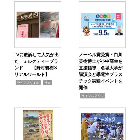
LVに敗訴して人気が出
ノーベル賞受賞・白川
た ミルクティーブラ
英樹博士が小中高生を
ンド 【野村義樹✕
直接指導 名城大学が
リアルワールド】
講演会と導電性プラス
チック実験イベントを
,
,
ライフスタイル
社会
開催
,
ライフスタイル