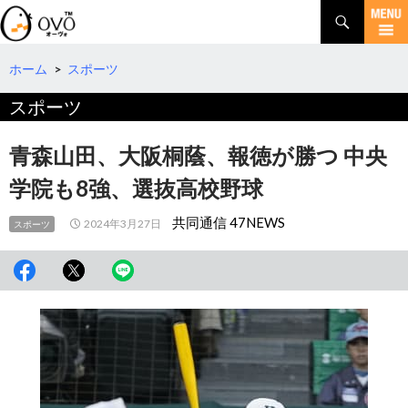
検
索
コ
ン
テ
ホーム
>
スポーツ
ン
スポーツ
ツ
へ
移
青森山田、大阪桐蔭、報徳が勝つ 中央
動
学院も8強、選抜高校野球
共同通信 47NEWS
2024年3月27日
スポーツ