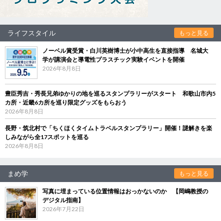
ライフスタイル
もっと見る
ノーベル賞受賞・白川英樹博士が小中高生を直接指導 名城大
学が講演会と導電性プラスチック実験イベントを開催
2026年8月8日
豊臣秀吉・秀長兄弟ゆかりの地を巡るスタンプラリーがスタート 和歌山市内5
カ所・近畿6カ所を巡り限定グッズをもらおう
2026年8月8日
長野・筑北村で「ちくほくタイムトラベルスタンプラリー」開催！謎解きを楽
しみながら全17スポットを巡る
2026年8月8日
まめ学
もっと見る
写真に埋まっている位置情報はおっかないのか 【岡嶋教授の
デジタル指南】
2026年7月22日