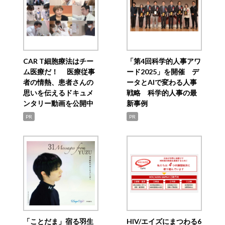
CAR T細胞療法はチー
「第4回科学的人事アワ
ム医療だ！ 医療従事
ード2025」を開催 デ
者の情熱、患者さんの
ータとAIで変わる人事
思いを伝えるドキュメ
戦略 科学的人事の最
ンタリー動画を公開中
新事例
PR
PR
「ことだま」宿る羽生
HIV/エイズにまつわる6