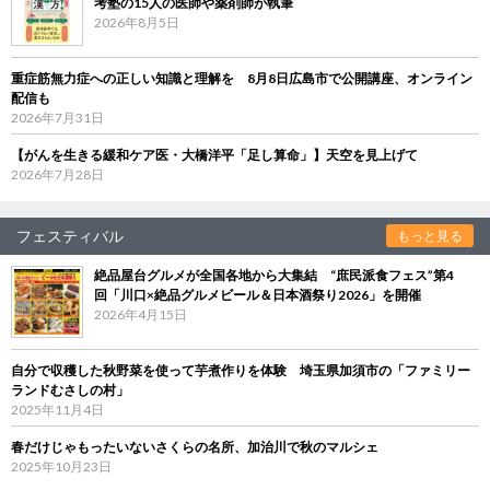
考塾の15人の医師や薬剤師が執筆
2026年8月5日
重症筋無力症への正しい知識と理解を 8月8日広島市で公開講座、オンライン
配信も
2026年7月31日
【がんを生きる緩和ケア医・大橋洋平「足し算命」】天空を見上げて
2026年7月28日
フェスティバル
もっと見る
絶品屋台グルメが全国各地から大集結 “庶民派食フェス”第4
回「川口×絶品グルメビール＆日本酒祭り2026」を開催
2026年4月15日
自分で収穫した秋野菜を使って芋煮作りを体験 埼玉県加須市の「ファミリー
ランドむさしの村」
2025年11月4日
春だけじゃもったいないさくらの名所、加治川で秋のマルシェ
2025年10月23日