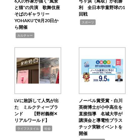
6人の作家が描く“風景
弓ヶ浜（鳥取）が初勝
と猫”の共演 歌舞伎座
利 全日本学童野球の1
そばのギャラリー
回戦
YOHAKUで8月20日か
,
スポーツ
ら開催
,
カルチャー
LVに敗訴して人気が出
ノーベル賞受賞・白川
た ミルクティーブラ
英樹博士が小中高生を
ンド 【野村義樹✕
直接指導 名城大学が
リアルワールド】
講演会と導電性プラス
チック実験イベントを
,
,
ライフスタイル
社会
開催