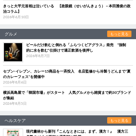
きっと大平元首相は泣いている 【政眼鏡（せいがんきょう）－本田雅俊の政
治コラム】
2026年6月10日
グルメ
もっと見る
ビールだけ飲むと倒れる「ふらつくビアグラス」発売 “強制
的に水を飲む”仕掛けで適正飲酒を後押し
2026年8月7日
セブン‐イレブン、カレー15商品を一斉投入 名店監修から冷製うどんまで“夏
のカレーフェス”を開催中
2026年8月6日
横浜高島屋で「韓国市場」がスタート 人気グルメから雑貨まで約30ブランド
が集結
2026年8月5日
ヘルスケア
もっと見る
現代書林から新刊『こんなときには、まず、漢方！』 漢方三