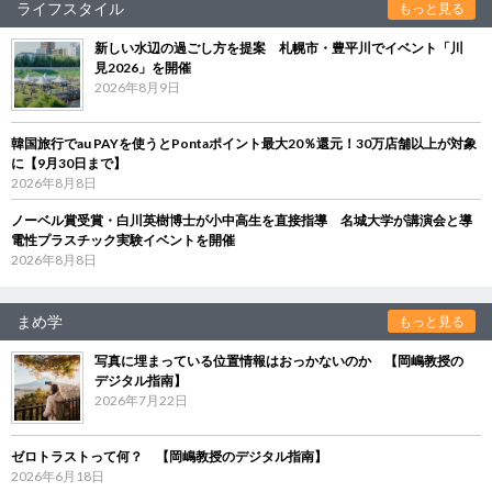
ライフスタイル
もっと見る
新しい水辺の過ごし方を提案 札幌市・豊平川でイベント「川
見2026」を開催
2026年8月9日
韓国旅行でau PAYを使うとPontaポイント最大20％還元！30万店舗以上が対象
に【9月30日まで】
2026年8月8日
ノーベル賞受賞・白川英樹博士が小中高生を直接指導 名城大学が講演会と導
電性プラスチック実験イベントを開催
2026年8月8日
まめ学
もっと見る
写真に埋まっている位置情報はおっかないのか 【岡嶋教授の
デジタル指南】
2026年7月22日
ゼロトラストって何？ 【岡嶋教授のデジタル指南】
2026年6月18日