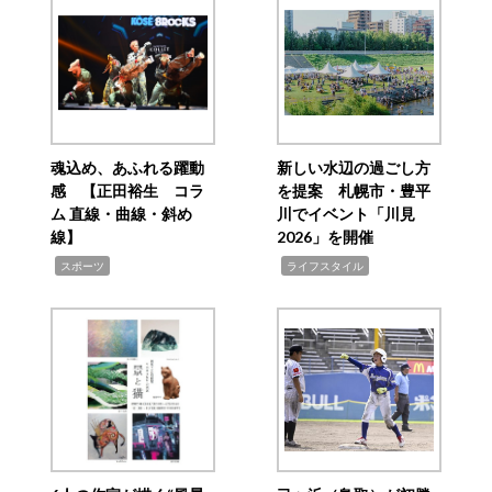
魂込め、あふれる躍動
新しい水辺の過ごし方
感 【正田裕生 コラ
を提案 札幌市・豊平
ム 直線・曲線・斜め
川でイベント「川見
線】
2026」を開催
,
,
スポーツ
ライフスタイル