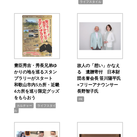
,
ライフスタイル
豊臣秀吉・秀長兄弟ゆ
故人の「想い」かなえ
かりの地を巡るスタン
る 遺贈寄付 日本財
プラリーがスタート
団名誉会長 笹川陽平氏
和歌山市内5カ所・近畿
×フリーアナウンサー
6カ所を巡り限定グッズ
長野智子氏
をもらおう
PR
,
,
カルチャー
ライフスタイ
ル