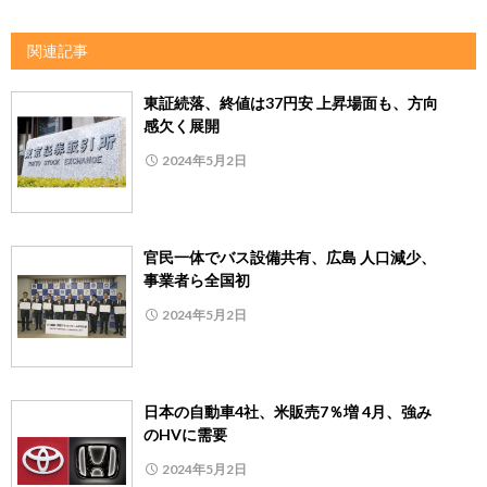
関連記事
東証続落、終値は37円安 上昇場面も、方向
感欠く展開
2024年5月2日
官民一体でバス設備共有、広島 人口減少、
事業者ら全国初
2024年5月2日
日本の自動車4社、米販売7％増 4月、強み
のHVに需要
2024年5月2日