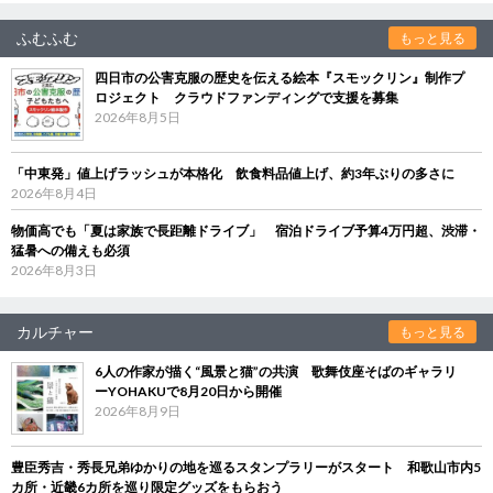
ふむふむ
もっと見る
四日市の公害克服の歴史を伝える絵本『スモックリン』制作プ
ロジェクト クラウドファンディングで支援を募集
2026年8月5日
「中東発」値上げラッシュが本格化 飲食料品値上げ、約3年ぶりの多さに
2026年8月4日
物価高でも「夏は家族で長距離ドライブ」 宿泊ドライブ予算4万円超、渋滞・
猛暑への備えも必須
2026年8月3日
カルチャー
もっと見る
6人の作家が描く“風景と猫”の共演 歌舞伎座そばのギャラリ
ーYOHAKUで8月20日から開催
2026年8月9日
豊臣秀吉・秀長兄弟ゆかりの地を巡るスタンプラリーがスタート 和歌山市内5
カ所・近畿6カ所を巡り限定グッズをもらおう