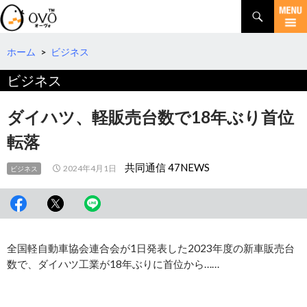
検
索
コ
ン
テ
ホーム
>
ビジネス
ン
ビジネス
ツ
へ
移
ダイハツ、軽販売台数で18年ぶり首位
動
転落
共同通信 47NEWS
2024年4月1日
ビジネス
全国軽自動車協会連合会が1日発表した2023年度の新車販売台
数で、ダイハツ工業が18年ぶりに首位から……