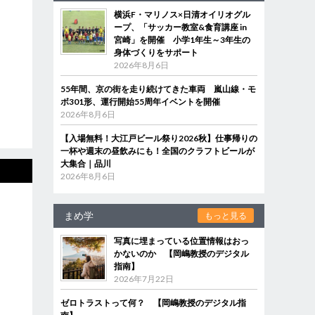
横浜F・マリノス×日清オイリオグル
ープ、「サッカー教室&食育講座 in
宮崎」を開催 小学1年生～3年生の
身体づくりをサポート
2026年8月6日
55年間、京の街を走り続けてきた車両 嵐山線・モ
ボ301形、運行開始55周年イベントを開催
2026年8月6日
【入場無料！大江戸ビール祭り2026秋】仕事帰りの
一杯や週末の昼飲みにも！全国のクラフトビールが
大集合｜品川
2026年8月6日
まめ学
もっと見る
写真に埋まっている位置情報はおっ
かないのか 【岡嶋教授のデジタル
指南】
2026年7月22日
ゼロトラストって何？ 【岡嶋教授のデジタル指