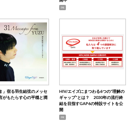
PR
ま」宿る羽生結弦のメッセ
HIV/エイズにまつわる6つの“理解の
言がもたらす心の平穏と潤
ギャップ”とは？ 2030年の流行終
結を目指すGAP6の特設サイトを公
開
PR