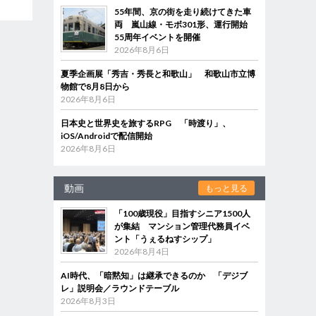
55年間、京の街を走り続けてきた車
両 嵐山線・モボ301形、運行開始
55周年イベントを開催
2026年8月6日
夏季企画展「秀吉・秀長と和歌山」 和歌山市立博
物館で8月8日から
2026年8月6日
日本史と世界史を旅するRPG 「時渡り」、
iOS/Androidで配信開始
2026年8月6日
動画
もっと見る
「100歳現役」目指すシニア1500人
が集結 マンション管理代務員イベ
ント「うぇるねすシップ」
2026年8月4日
AI時代、「暗黙知」は継承できるのか 「デジブ
レ」説明会／ラウンドテーブル
2026年8月3日