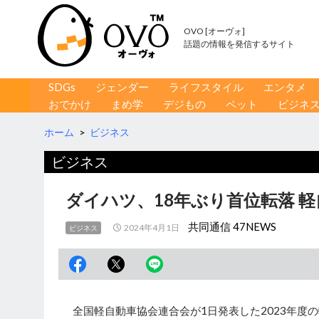
OVO [オーヴォ]
話題の情報を発信するサイト
コンテンツへ移動
検
SDGs
ジェンダー
ライフスタイル
エンタメ
索
おでかけ
まめ学
デジもの
ペット
ビジネ
ホーム
>
ビジネス
ビジネス
ダイハツ、18年ぶり首位転落 
共同通信 47NEWS
2024年4月1日
ビジネス
全国軽自動車協会連合会が1日発表した2023年度