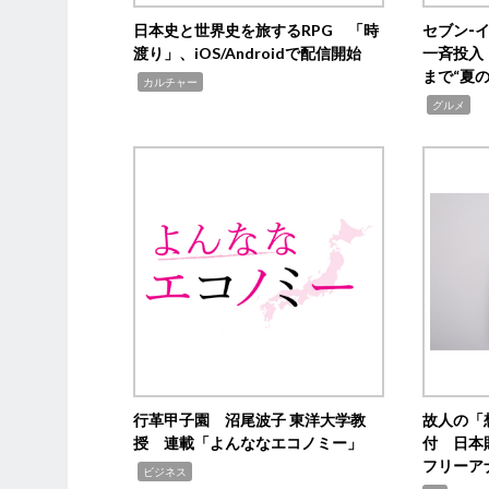
日本史と世界史を旅するRPG 「時
セブン‐
渡り」、iOS/Androidで配信開始
一斉投入
まで“夏
,
カルチャー
,
グルメ
行革甲子園 沼尾波子 東洋大学教
故人の「
授 連載「よんななエコノミー」
付 日本
フリーア
,
ビジネス