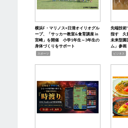
横浜F・マリノス×日清オイリオグル
先端技術
ープ、「サッカー教室&食育講座 in
指す 久
宮崎」を開催 小学1年生～3年生の
未来型園
身体づくりをサポート
ム」参画
,
,
,
スポーツ
ビジネス