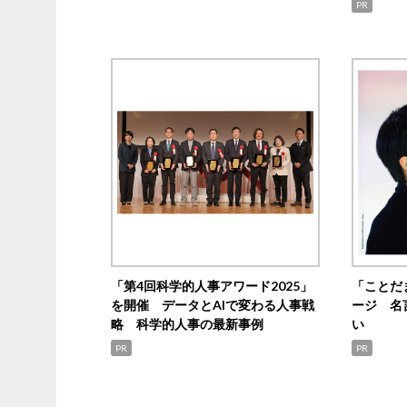
PR
「第4回科学的人事アワード2025」
「ことだ
を開催 データとAIで変わる人事戦
ージ 名
略 科学的人事の最新事例
い
PR
PR