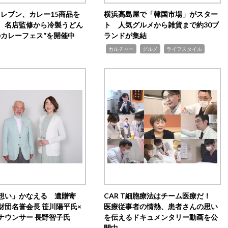
イレブン、カレー15商品を
横浜高島屋で「韓国市場」がスター
 名店監修から冷製うどん
ト 人気グルメから雑貨まで約30ブ
のカレーフェス”を開催中
ランドが集結
,
,
,
カルチャー
グルメ
ライフスタイル
想い」かなえる 遺贈寄
CAR T細胞療法はチーム医療だ！
財団名誉会長 笹川陽平氏×
医療従事者の情熱、患者さんの思い
ナウンサー 長野智子氏
を伝えるドキュメンタリー動画を公
開中