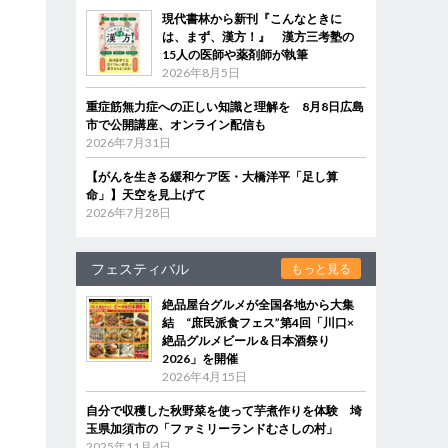
現代書林から新刊『こんなときに
は、まず、漢方！』 漢方三考塾の
15人の医師や薬剤師が執筆
2026年8月5日
重症筋無力症への正しい知識と理解を 8月8日広島
市で公開講座、オンライン配信も
2026年7月31日
【がんを生きる緩和ケア医・大橋洋平「足し算
命」】天空を見上げて
2026年7月28日
フェスティバル
もっと見る
絶品屋台グルメが全国各地から大集
結 “庶民派食フェス”第4回「川口×
絶品グルメビール＆日本酒祭り
2026」を開催
2026年4月15日
自分で収穫した秋野菜を使って芋煮作りを体験 埼
玉県加須市の「ファミリーランドむさしの村」
2025年11月4日