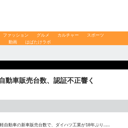
ファッション
グルメ
カルチャー
スポーツ
ス
動画
はばたけラボ
軽自動車販売台数、認証不正響く
の軽自動車の新車販売台数で、ダイハツ工業が18年ぶり……