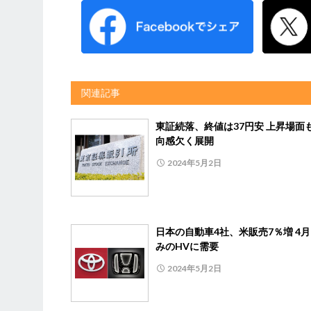
関連記事
東証続落、終値は37円安 上昇場面
向感欠く展開
2024年5月2日
日本の自動車4社、米販売7％増 4
みのHVに需要
2024年5月2日