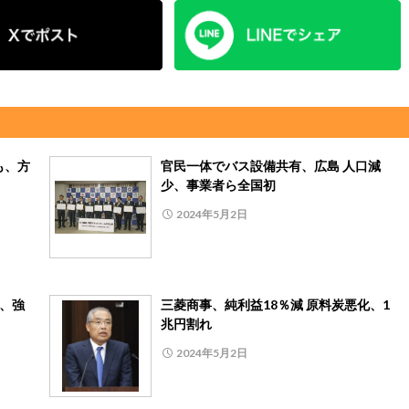
も、方
官民一体でバス設備共有、広島 人口減
少、事業者ら全国初
2024年5月2日
月、強
三菱商事、純利益18％減 原料炭悪化、1
兆円割れ
2024年5月2日