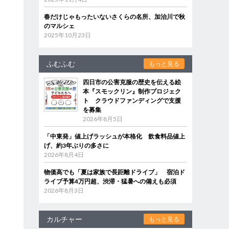
春だけじゃもったいないさくらの名所、加治川で秋
のマルシェ
2025年10月23日
ふむふむ
もっと見る
四日市の公害克服の歴史を伝える絵
本『スモックリン』制作プロジェク
ト クラウドファンディングで支援
を募集
2026年8月5日
「中東発」値上げラッシュが本格化 飲食料品値上
げ、約3年ぶりの多さに
2026年8月4日
物価高でも「夏は家族で長距離ドライブ」 宿泊ド
ライブ予算4万円超、渋滞・猛暑への備えも必須
2026年8月3日
カルチャー
もっと見る