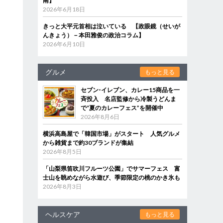
南】
2026年6月18日
きっと大平元首相は泣いている 【政眼鏡（せいが
んきょう）－本田雅俊の政治コラム】
2026年6月10日
グルメ
もっと見る
セブン‐イレブン、カレー15商品を一
斉投入 名店監修から冷製うどんま
で“夏のカレーフェス”を開催中
2026年8月6日
横浜高島屋で「韓国市場」がスタート 人気グルメ
から雑貨まで約30ブランドが集結
2026年8月5日
「山梨県笛吹川フルーツ公園」でサマーフェス 富
士山を眺めながら水遊び、季節限定の桃のかき氷も
2026年8月3日
ヘルスケア
もっと見る