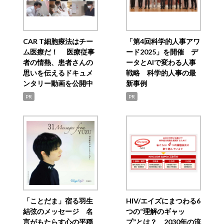
CAR T細胞療法はチー
「第4回科学的人事アワ
ム医療だ！ 医療従事
ード2025」を開催 デ
者の情熱、患者さんの
ータとAIで変わる人事
思いを伝えるドキュメ
戦略 科学的人事の最
ンタリー動画を公開中
新事例
PR
PR
「ことだま」宿る羽生
HIV/エイズにまつわる6
結弦のメッセージ 名
つの“理解のギャッ
言がもたらす心の平穏
プ”とは？ 2030年の流