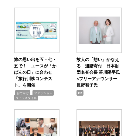
旅の思い出を五・七・
故人の「想い」かなえ
五で！ エースが「か
る 遺贈寄付 日本財
ばんの日」に合わせ
団名誉会長 笹川陽平氏
「旅行川柳コンテス
×フリーアナウンサー
ト」を開催
長野智子氏
,
,
,
おでかけ
ファッション
PR
ライフスタイル