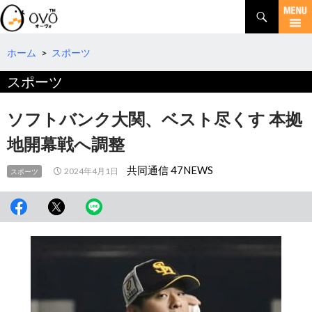
検
索
コ
ン
テ
ホーム
>
スポーツ
ン
スポーツ
ツ
へ
移
ソフトバンク大関、ベスト尽くす 本拠
動
地開幕戦へ調整
共同通信 47NEWS
2024年4月1日
スポーツ