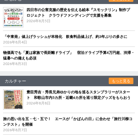
四日市の公害克服の歴史を伝える絵本『スモックリン』制作プ
ロジェクト クラウドファンディングで支援を募集
2026年8月5日
「中東発」値上げラッシュが本格化 飲食料品値上げ、約3年ぶりの多さに
2026年8月4日
物価高でも「夏は家族で長距離ドライブ」 宿泊ドライブ予算4万円超、渋滞・
猛暑への備えも必須
2026年8月3日
カルチャー
もっと見る
豊臣秀吉・秀長兄弟ゆかりの地を巡るスタンプラリーがスター
ト 和歌山市内5カ所・近畿6カ所を巡り限定グッズをもらおう
2026年8月8日
旅の思い出を五・七・五で！ エースが「かばんの日」に合わせ「旅行川柳コ
ンテスト」を開催
2026年8月7日