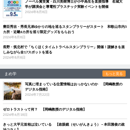
ノーベル賞受賞・白川英樹博士が小中高生を直接指導 名城大
学が講演会と導電性プラスチック実験イベントを開催
2026年8月8日
豊臣秀吉・秀長兄弟ゆかりの地を巡るスタンプラリーがスタート 和歌山市内5
カ所・近畿6カ所を巡り限定グッズをもらおう
2026年8月8日
長野・筑北村で「ちくほくタイムトラベルスタンプラリー」開催！謎解きを楽
しみながら全17スポットを巡る
2026年8月8日
まめ学
もっと見る
写真に埋まっている位置情報はおっかないのか 【岡嶋教授の
デジタル指南】
2026年7月22日
ゼロトラストって何？ 【岡嶋教授のデジタル指南】
2026年6月18日
きっと大平元首相は泣いている 【政眼鏡（せいがんきょう）－本田雅俊の政
治コラム】