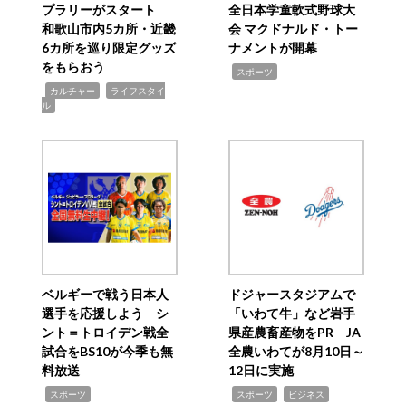
プラリーがスタート
全日本学童軟式野球大
和歌山市内5カ所・近畿
会 マクドナルド・トー
6カ所を巡り限定グッズ
ナメントが開幕
をもらおう
,
スポーツ
,
,
カルチャー
ライフスタイ
ル
ベルギーで戦う日本人
ドジャースタジアムで
選手を応援しよう シ
「いわて牛」など岩手
ント＝トロイデン戦全
県産農畜産物をPR JA
試合をBS10が今季も無
全農いわてが8月10日～
料放送
12日に実施
,
,
,
スポーツ
スポーツ
ビジネス