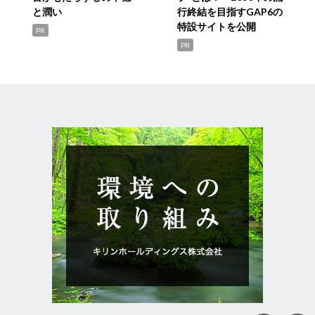
と潤い
行終結を目指すGAP6の
特設サイトを公開
PR
PR