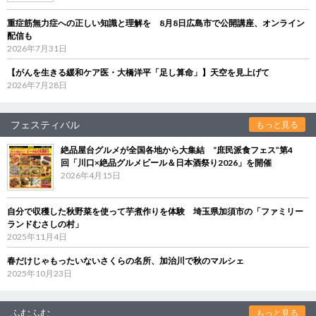
重症筋無力症への正しい知識と理解を 8月8日広島市で公開講座、オンライン
配信も
2026年7月31日
【がんを生きる緩和ケア医・大橋洋平「足し算命」】天空を見上げて
2026年7月28日
フェスティバル
もっと見る
絶品屋台グルメが全国各地から大集結 “庶民派食フェス”第4
回「川口×絶品グルメビール＆日本酒祭り2026」を開催
2026年4月15日
自分で収穫した秋野菜を使って芋煮作りを体験 埼玉県加須市の「ファミリー
ランドむさしの村」
2025年11月4日
春だけじゃもったいないさくらの名所、加治川で秋のマルシェ
2025年10月23日
ふむふむ
もっと見る