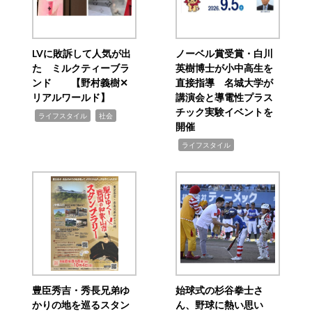
LVに敗訴して人気が出
ノーベル賞受賞・白川
た ミルクティーブラ
英樹博士が小中高生を
ンド 【野村義樹✕
直接指導 名城大学が
リアルワールド】
講演会と導電性プラス
チック実験イベントを
,
,
ライフスタイル
社会
開催
,
ライフスタイル
豊臣秀吉・秀長兄弟ゆ
始球式の杉谷拳士さ
かりの地を巡るスタン
ん、野球に熱い思い