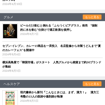
2026年6月10日
グルメ
もっと見る
ビールだけ飲むと倒れる「ふらつくビアグラス」発売 “強制
的に水を飲む”仕掛けで適正飲酒を後押し
2026年8月7日
セブン‐イレブン、カレー15商品を一斉投入 名店監修から冷製うどんまで“夏
のカレーフェス”を開催中
2026年8月6日
横浜高島屋で「韓国市場」がスタート 人気グルメから雑貨まで約30ブランド
が集結
2026年8月5日
ヘルスケア
もっと見る
現代書林から新刊『こんなときには、まず、漢方！』 漢方三
考塾の15人の医師や薬剤師が執筆
2026年8月5日