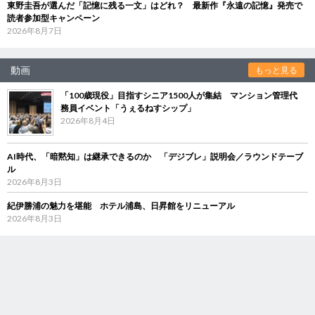
東野圭吾が選んだ「記憶に残る一文」はどれ？ 最新作『永遠の記憶』発売で
読者参加型キャンペーン
2026年8月7日
動画
もっと見る
「100歳現役」目指すシニア1500人が集結 マンション管理代
務員イベント「うぇるねすシップ」
2026年8月4日
AI時代、「暗黙知」は継承できるのか 「デジブレ」説明会／ラウンドテーブ
ル
2026年8月3日
紀伊勝浦の魅力を堪能 ホテル浦島、日昇館をリニューアル
2026年8月3日