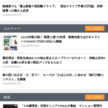
物価高でも「夏は家族で長距離ドライブ」 宿泊ドライブ予算4万円超、渋滞・
猛暑への備えも必須
2026年8月3日
カルチャー
もっと見る
6人の作家が描く“風景と猫”の共演 歌舞伎座そばのギャラリ
ーYOHAKUで8月20日から開催
2026年8月9日
豊臣秀吉・秀長兄弟ゆかりの地を巡るスタンプラリーがスタート 和歌山市内5
カ所・近畿6カ所を巡り限定グッズをもらおう
2026年8月8日
旅の思い出を五・七・五で！ エースが「かばんの日」に合わせ「旅行川柳コ
ンテスト」を開催
2026年8月7日
動画
もっと見る
「100歳現役」目指すシニア1500人が集結 マンション管理代