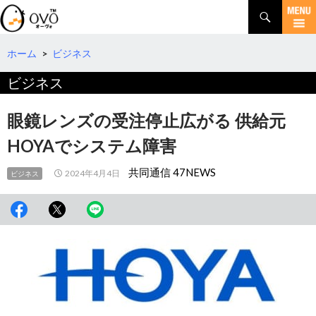
検
索
コ
ン
テ
ホーム
>
ビジネス
ン
ビジネス
ツ
へ
移
眼鏡レンズの受注停止広がる 供給元
動
HOYAでシステム障害
共同通信 47NEWS
2024年4月4日
ビジネス