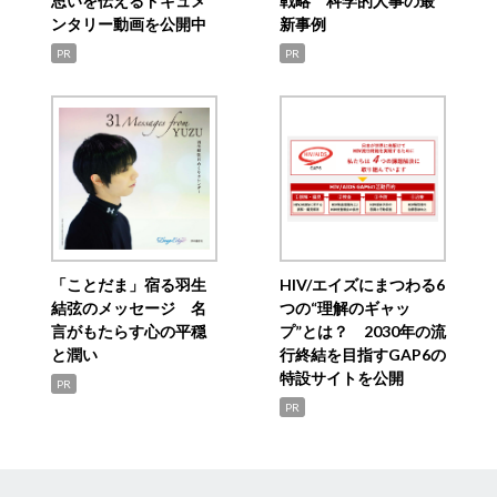
思いを伝えるドキュメ
戦略 科学的人事の最
ンタリー動画を公開中
新事例
PR
PR
「ことだま」宿る羽生
HIV/エイズにまつわる6
結弦のメッセージ 名
つの“理解のギャッ
言がもたらす心の平穏
プ”とは？ 2030年の流
と潤い
行終結を目指すGAP6の
特設サイトを公開
PR
PR