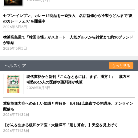
セブン‐イレブン、カレー15商品を一斉投入 名店監修から冷製うどんまで“夏
のカレーフェス”を開催中
2026年8月6日
横浜高島屋で「韓国市場」がスタート 人気グルメから雑貨まで約30ブランド
が集結
2026年8月5日
ヘルスケア
もっと見る
現代書林から新刊『こんなときには、まず、漢方！』 漢方三
考塾の15人の医師や薬剤師が執筆
2026年8月5日
重症筋無力症への正しい知識と理解を 8月8日広島市で公開講座、オンライン
配信も
2026年7月31日
【がんを生きる緩和ケア医・大橋洋平「足し算命」】天空を見上げて
2026年7月28日