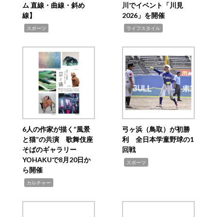
ム 直線・曲線・斜め
川でイベント「川見
線】
2026」を開催
,
,
スポーツ
ライフスタイル
6人の作家が描く“風景
弓ヶ浜（鳥取）が初勝
と猫”の共演 歌舞伎座
利 全日本学童野球の1
そばのギャラリー
回戦
YOHAKUで8月20日か
,
スポーツ
ら開催
,
カルチャー