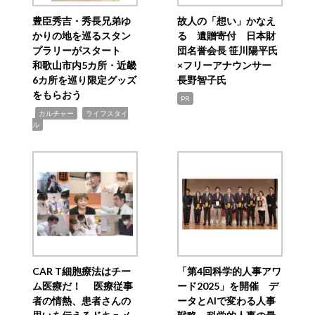
豊臣秀吉・秀長兄弟ゆ
故人の「想い」かなえ
かりの地を巡るスタン
る 遺贈寄付 日本財
プラリーがスタート
団名誉会長 笹川陽平氏
和歌山市内5カ所・近畿
×フリーアナウンサー
6カ所を巡り限定グッズ
長野智子氏
をもらおう
PR
,
,
カルチャー
ライフスタイ
ル
CAR T細胞療法はチー
「第4回科学的人事アワ
ム医療だ！ 医療従事
ード2025」を開催 デ
者の情熱、患者さんの
ータとAIで変わる人事