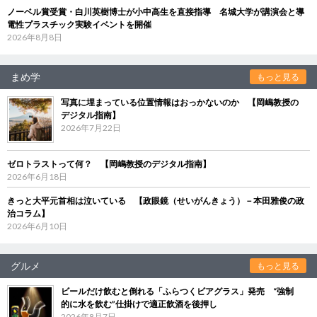
ノーベル賞受賞・白川英樹博士が小中高生を直接指導 名城大学が講演会と導
電性プラスチック実験イベントを開催
2026年8月8日
まめ学
もっと見る
写真に埋まっている位置情報はおっかないのか 【岡嶋教授の
デジタル指南】
2026年7月22日
ゼロトラストって何？ 【岡嶋教授のデジタル指南】
2026年6月18日
きっと大平元首相は泣いている 【政眼鏡（せいがんきょう）－本田雅俊の政
治コラム】
2026年6月10日
グルメ
もっと見る
ビールだけ飲むと倒れる「ふらつくビアグラス」発売 “強制
的に水を飲む”仕掛けで適正飲酒を後押し
2026年8月7日