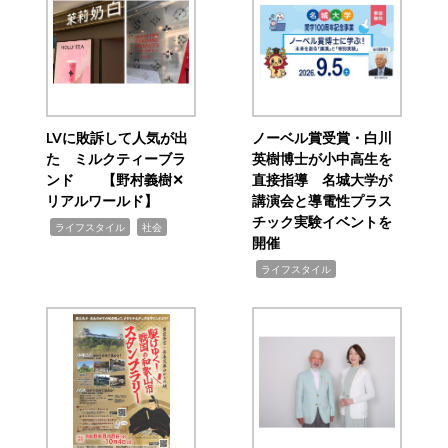
LVに敗訴して人気が出
ノーベル賞受賞・白川
た ミルクティーブラ
英樹博士が小中高生を
ンド 【野村義樹✕
直接指導 名城大学が
リアルワールド】
講演会と導電性プラス
チック実験イベントを
,
,
ライフスタイル
社会
開催
,
ライフスタイル