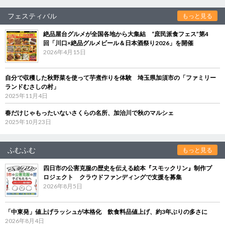
フェスティバル
もっと見る
絶品屋台グルメが全国各地から大集結 “庶民派食フェス”第4
回「川口×絶品グルメビール＆日本酒祭り2026」を開催
2026年4月15日
自分で収穫した秋野菜を使って芋煮作りを体験 埼玉県加須市の「ファミリー
ランドむさしの村」
2025年11月4日
春だけじゃもったいないさくらの名所、加治川で秋のマルシェ
2025年10月23日
ふむふむ
もっと見る
四日市の公害克服の歴史を伝える絵本『スモックリン』制作プ
ロジェクト クラウドファンディングで支援を募集
2026年8月5日
「中東発」値上げラッシュが本格化 飲食料品値上げ、約3年ぶりの多さに
2026年8月4日