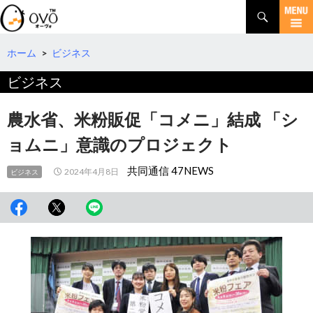
検
索
コ
ン
テ
ホーム
>
ビジネス
ン
ビジネス
ツ
へ
移
農水省、米粉販促「コメニ」結成 「シ
動
ョムニ」意識のプロジェクト
共同通信 47NEWS
2024年4月8日
ビジネス