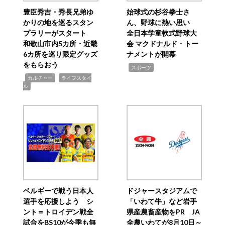
豊臣秀吉・秀長兄弟ゆ
始球式の杉谷拳士さ
かりの地を巡るスタン
ん、野球に熱い思い
プラリーがスタート
全日本学童軟式野球大
和歌山市内5カ所・近畿
会 マクドナルド・トー
6カ所を巡り限定グッズ
ナメントが開幕
をもらおう
,
スポーツ
,
,
カルチャー
ライフスタイ
ル
ベルギーで戦う日本人
ドジャースタジアムで
選手を応援しよう シ
「いわて牛」など岩手
ント＝トロイデン戦全
県産農畜産物をPR JA
試合をBS10が今季も無
全農いわてが8月10日～