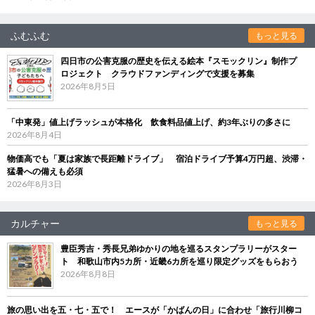
ふむふむ
もっと見る
四日市の公害克服の歴史を伝える絵本『スモックリン』制作プ
ロジェクト クラウドファンディングで支援を募集
2026年8月5日
「中東発」値上げラッシュが本格化 飲食料品値上げ、約3年ぶりの多さに
2026年8月4日
物価高でも「夏は家族で長距離ドライブ」 宿泊ドライブ予算4万円超、渋滞・
猛暑への備えも必須
2026年8月3日
カルチャー
もっと見る
豊臣秀吉・秀長兄弟ゆかりの地を巡るスタンプラリーがスター
ト 和歌山市内5カ所・近畿6カ所を巡り限定グッズをもらおう
2026年8月8日
旅の思い出を五・七・五で！ エースが「かばんの日」に合わせ「旅行川柳コ