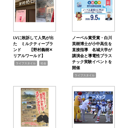
LVに敗訴して人気が出
ノーベル賞受賞・白川
た ミルクティーブラ
英樹博士が小中高生を
ンド 【野村義樹✕
直接指導 名城大学が
リアルワールド】
講演会と導電性プラス
チック実験イベントを
,
,
ライフスタイル
社会
開催
,
ライフスタイル