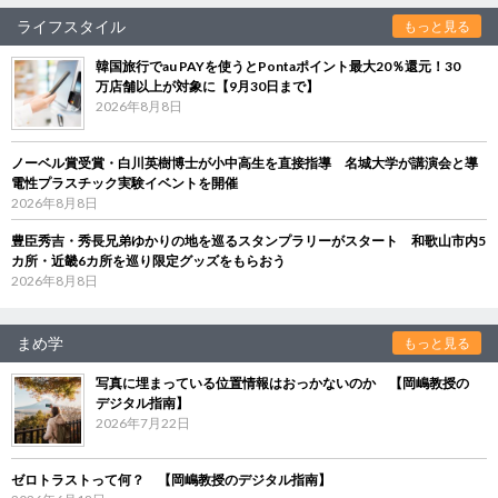
ライフスタイル
もっと見る
韓国旅行でau PAYを使うとPontaポイント最大20％還元！30
万店舗以上が対象に【9月30日まで】
2026年8月8日
ノーベル賞受賞・白川英樹博士が小中高生を直接指導 名城大学が講演会と導
電性プラスチック実験イベントを開催
2026年8月8日
豊臣秀吉・秀長兄弟ゆかりの地を巡るスタンプラリーがスタート 和歌山市内5
カ所・近畿6カ所を巡り限定グッズをもらおう
2026年8月8日
まめ学
もっと見る
写真に埋まっている位置情報はおっかないのか 【岡嶋教授の
デジタル指南】
2026年7月22日
ゼロトラストって何？ 【岡嶋教授のデジタル指南】