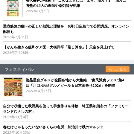
現代書林から新刊『こんなときには、まず、漢方！』 漢方三
考塾の15人の医師や薬剤師が執筆
2026年8月5日
重症筋無力症への正しい知識と理解を 8月8日広島市で公開講座、オンライン
配信も
2026年7月31日
【がんを生きる緩和ケア医・大橋洋平「足し算命」】天空を見上げて
2026年7月28日
フェスティバル
もっと見る
絶品屋台グルメが全国各地から大集結 “庶民派食フェス”第4
回「川口×絶品グルメビール＆日本酒祭り2026」を開催
2026年4月15日
自分で収穫した秋野菜を使って芋煮作りを体験 埼玉県加須市の「ファミリー
ランドむさしの村」
2025年11月4日
春だけじゃもったいないさくらの名所、加治川で秋のマルシェ
2025年10月23日