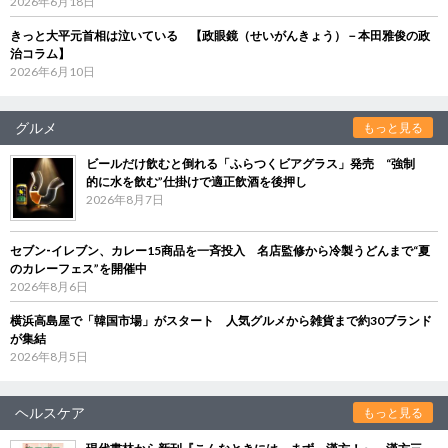
2026年6月18日
きっと大平元首相は泣いている 【政眼鏡（せいがんきょう）－本田雅俊の政
治コラム】
2026年6月10日
グルメ
もっと見る
ビールだけ飲むと倒れる「ふらつくビアグラス」発売 “強制
的に水を飲む”仕掛けで適正飲酒を後押し
2026年8月7日
セブン‐イレブン、カレー15商品を一斉投入 名店監修から冷製うどんまで“夏
のカレーフェス”を開催中
2026年8月6日
横浜高島屋で「韓国市場」がスタート 人気グルメから雑貨まで約30ブランド
が集結
2026年8月5日
ヘルスケア
もっと見る