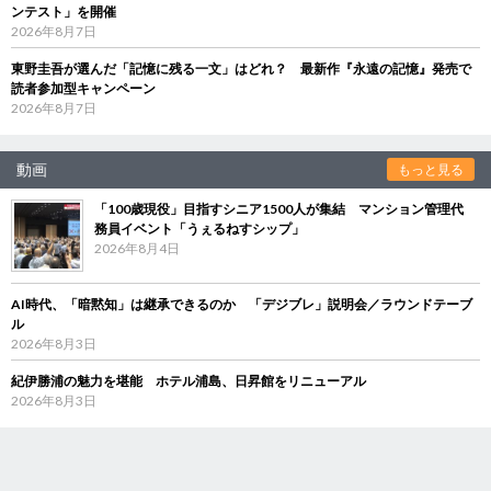
ンテスト」を開催
2026年8月7日
東野圭吾が選んだ「記憶に残る一文」はどれ？ 最新作『永遠の記憶』発売で
読者参加型キャンペーン
2026年8月7日
動画
もっと見る
「100歳現役」目指すシニア1500人が集結 マンション管理代
務員イベント「うぇるねすシップ」
2026年8月4日
AI時代、「暗黙知」は継承できるのか 「デジブレ」説明会／ラウンドテーブ
ル
2026年8月3日
紀伊勝浦の魅力を堪能 ホテル浦島、日昇館をリニューアル
2026年8月3日