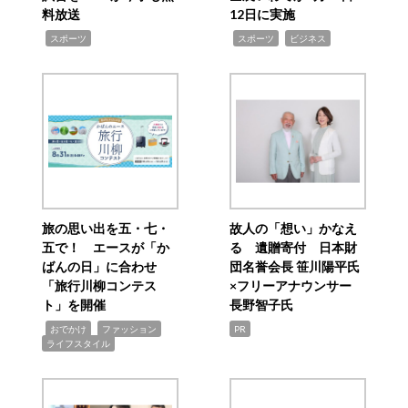
料放送
12日に実施
,
,
,
スポーツ
スポーツ
ビジネス
旅の思い出を五・七・
故人の「想い」かなえ
五で！ エースが「か
る 遺贈寄付 日本財
ばんの日」に合わせ
団名誉会長 笹川陽平氏
「旅行川柳コンテス
×フリーアナウンサー
ト」を開催
長野智子氏
,
,
,
おでかけ
ファッション
PR
ライフスタイル