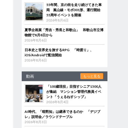
55年間、京の街を走り続けてきた車
両 嵐山線・モボ301形、運行開始
55周年イベントを開催
2026年8月6日
夏季企画展「秀吉・秀長と和歌山」 和歌山市立博
物館で8月8日から
2026年8月6日
日本史と世界史を旅するRPG 「時渡り」、
iOS/Androidで配信開始
2026年8月6日
動画
もっと見る
「100歳現役」目指すシニア1500人
が集結 マンション管理代務員イベ
ント「うぇるねすシップ」
2026年8月4日
AI時代、「暗黙知」は継承できるのか 「デジブ
レ」説明会／ラウンドテーブル
2026年8月3日