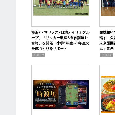
横浜F・マリノス×日清オイリオグル
先端技術
ープ、「サッカー教室&食育講座 in
指す 久
宮崎」を開催 小学1年生～3年生の
未来型園
身体づくりをサポート
ム」参画
,
,
,
スポーツ
ビジネス