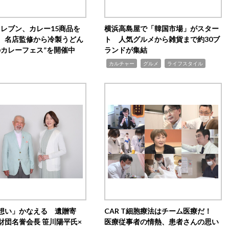
イレブン、カレー15商品を
横浜高島屋で「韓国市場」がスター
 名店監修から冷製うどん
ト 人気グルメから雑貨まで約30ブ
のカレーフェス”を開催中
ランドが集結
,
,
,
カルチャー
グルメ
ライフスタイル
想い」かなえる 遺贈寄
CAR T細胞療法はチーム医療だ！
財団名誉会長 笹川陽平氏×
医療従事者の情熱、患者さんの思い