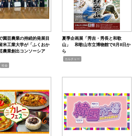
で園芸農業の持続的発展目
夏季企画展「秀吉・秀長と和歌
留米工業大学が「ふくおか
山」 和歌山市立博物館で8月8日か
芸農業創出コンソーシア
ら
,
カルチャー
社会