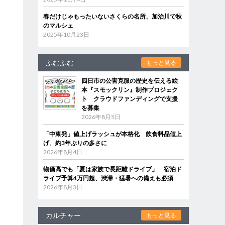
春だけじゃもったいないさくらの名所、加治川で秋
のマルシェ
2025年10月23日
ふむふむ
もっと見る
四日市の公害克服の歴史を伝える絵
本『スモックリン』制作プロジェク
ト クラウドファンディングで支援
を募集
2026年8月5日
「中東発」値上げラッシュが本格化 飲食料品値上
げ、約3年ぶりの多さに
2026年8月4日
物価高でも「夏は家族で長距離ドライブ」 宿泊ド
ライブ予算4万円超、渋滞・猛暑への備えも必須
2026年8月3日
カルチャー
もっと見る