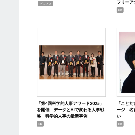
フリーア
,
ビジネス
PR
「第4回科学的人事アワード2025」
「ことだ
を開催 データとAIで変わる人事戦
ージ 名
略 科学的人事の最新事例
い
PR
PR