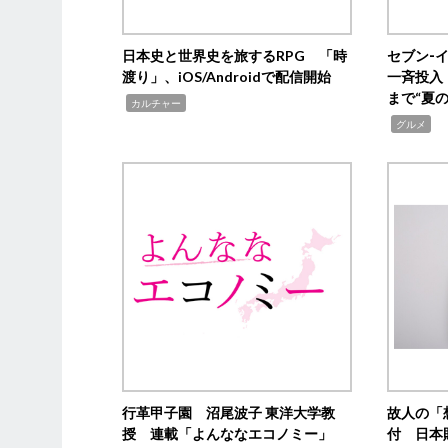
日本史と世界史を旅するRPG 「時
セブン‐
渡り」、iOS/Androidで配信開始
一斉投入
まで“夏
,
カルチャー
,
グルメ
行革甲子園 沼尾波子 東洋大学教
故人の「
授 連載「よんななエコノミー」
付 日本