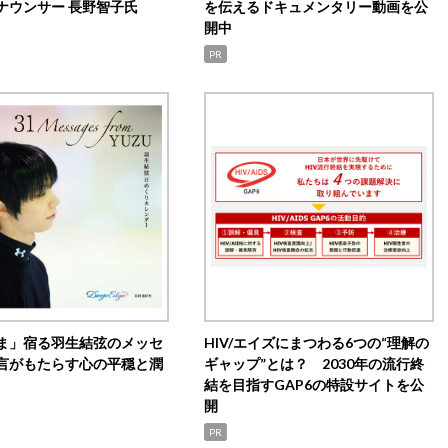
ナウンサー 長野智子氏
を伝えるドキュメンタリー動画を公
開中
PR
ま」宿る羽生結弦のメッセ
HIV/エイズにまつわる6つの“理解の
言がもたらす心の平穏と潤
ギャップ”とは？ 2030年の流行終
結を目指すGAP6の特設サイトを公
開
PR