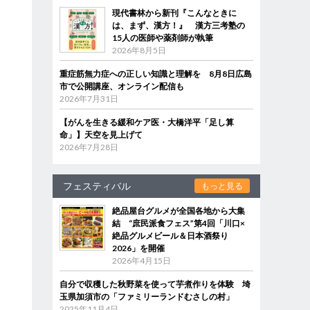
現代書林から新刊『こんなときに
は、まず、漢方！』 漢方三考塾の
15人の医師や薬剤師が執筆
2026年8月5日
重症筋無力症への正しい知識と理解を 8月8日広島
市で公開講座、オンライン配信も
2026年7月31日
【がんを生きる緩和ケア医・大橋洋平「足し算
命」】天空を見上げて
2026年7月28日
フェスティバル
もっと見る
絶品屋台グルメが全国各地から大集
結 “庶民派食フェス”第4回「川口×
絶品グルメビール＆日本酒祭り
2026」を開催
2026年4月15日
自分で収穫した秋野菜を使って芋煮作りを体験 埼
玉県加須市の「ファミリーランドむさしの村」
2025年11月4日