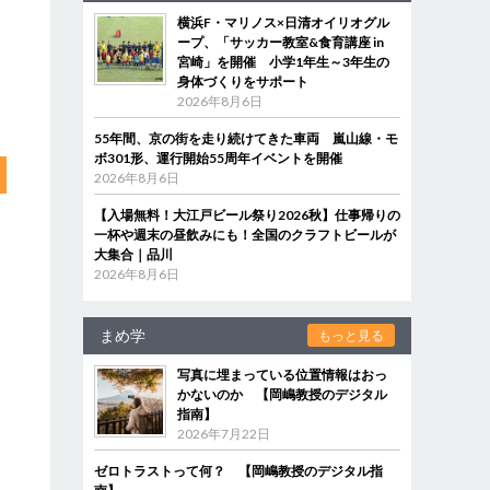
横浜F・マリノス×日清オイリオグル
ープ、「サッカー教室&食育講座 in
宮崎」を開催 小学1年生～3年生の
身体づくりをサポート
2026年8月6日
55年間、京の街を走り続けてきた車両 嵐山線・モ
ボ301形、運行開始55周年イベントを開催
2026年8月6日
【入場無料！大江戸ビール祭り2026秋】仕事帰りの
一杯や週末の昼飲みにも！全国のクラフトビールが
大集合｜品川
2026年8月6日
まめ学
もっと見る
写真に埋まっている位置情報はおっ
かないのか 【岡嶋教授のデジタル
指南】
2026年7月22日
ゼロトラストって何？ 【岡嶋教授のデジタル指