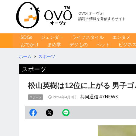
OVO [オーヴォ]
話題の情報を発信するサイト
コンテンツへ移動
検
SDGs
ジェンダー
ライフスタイル
エンタメ
索
おでかけ
まめ学
デジもの
ペット
ビジネ
ホーム
>
スポーツ
スポーツ
松山英樹は12位に上がる 男子
共同通信 47NEWS
2024年4月8日
スポーツ