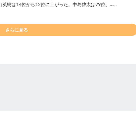
英樹は14位から12位に上がった。中島啓太は79位、……
さらに見る