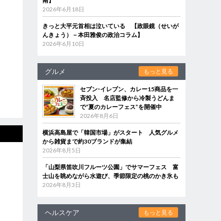
南】
2026年6月18日
きっと大平元首相は泣いている 【政眼鏡（せいが
んきょう）－本田雅俊の政治コラム】
2026年6月10日
グルメ
もっと見る
セブン‐イレブン、カレー15商品を一
斉投入 名店監修から冷製うどんま
で“夏のカレーフェス”を開催中
2026年8月6日
横浜高島屋で「韓国市場」がスタート 人気グルメ
から雑貨まで約30ブランドが集結
2026年8月5日
「山梨県笛吹川フルーツ公園」でサマーフェス 富
士山を眺めながら水遊び、季節限定の桃のかき氷も
2026年8月3日
ヘルスケア
もっと見る