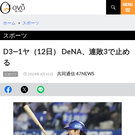
検
索
コ
ン
テ
ホーム
>
スポーツ
ン
スポーツ
ツ
へ
移
D3―1ヤ（12日） DeNA、連敗3で止め
動
る
共同通信 47NEWS
2024年4月12日
スポーツ