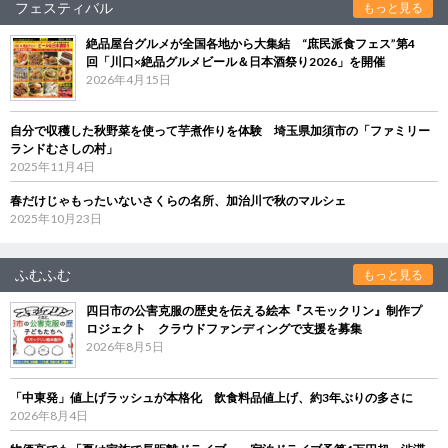
フェスティバル
もっと見る
絶品屋台グルメが全国各地から大集結 “庶民派食フェス”第4
回「川口×絶品グルメビール＆日本酒祭り2026」を開催
2026年4月15日
自分で収穫した秋野菜を使って芋煮作りを体験 埼玉県加須市の「ファミリー
ランドむさしの村」
2025年11月4日
春だけじゃもったいないさくらの名所、加治川で秋のマルシェ
2025年10月23日
ふむふむ
もっと見る
四日市の公害克服の歴史を伝える絵本『スモックリン』制作プ
ロジェクト クラウドファンディングで支援を募集
2026年8月5日
「中東発」値上げラッシュが本格化 飲食料品値上げ、約3年ぶりの多さに
2026年8月4日