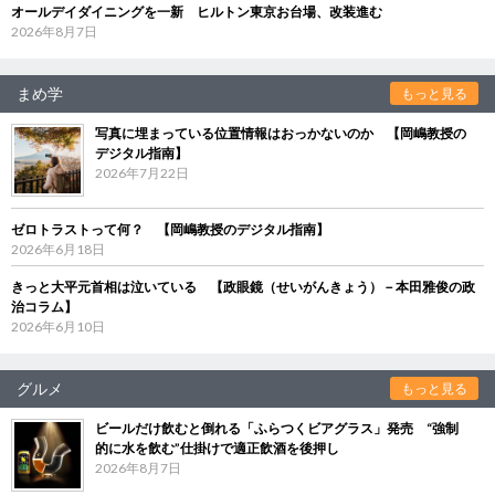
オールデイダイニングを一新 ヒルトン東京お台場、改装進む
2026年8月7日
まめ学
もっと見る
写真に埋まっている位置情報はおっかないのか 【岡嶋教授の
デジタル指南】
2026年7月22日
ゼロトラストって何？ 【岡嶋教授のデジタル指南】
2026年6月18日
きっと大平元首相は泣いている 【政眼鏡（せいがんきょう）－本田雅俊の政
治コラム】
2026年6月10日
グルメ
もっと見る
ビールだけ飲むと倒れる「ふらつくビアグラス」発売 “強制
的に水を飲む”仕掛けで適正飲酒を後押し
2026年8月7日