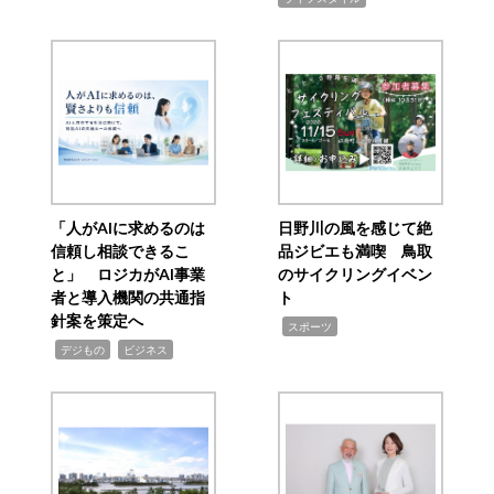
「人がAIに求めるのは
日野川の風を感じて絶
信頼し相談できるこ
品ジビエも満喫 鳥取
と」 ロジカがAI事業
のサイクリングイベン
者と導入機関の共通指
ト
針案を策定へ
,
スポーツ
,
,
デジもの
ビジネス