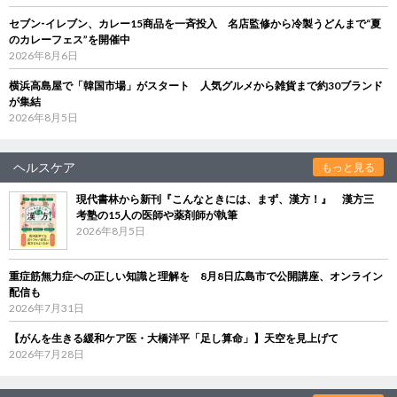
セブン‐イレブン、カレー15商品を一斉投入 名店監修から冷製うどんまで“夏
のカレーフェス”を開催中
2026年8月6日
横浜高島屋で「韓国市場」がスタート 人気グルメから雑貨まで約30ブランド
が集結
2026年8月5日
ヘルスケア
もっと見る
現代書林から新刊『こんなときには、まず、漢方！』 漢方三
考塾の15人の医師や薬剤師が執筆
2026年8月5日
重症筋無力症への正しい知識と理解を 8月8日広島市で公開講座、オンライン
配信も
2026年7月31日
【がんを生きる緩和ケア医・大橋洋平「足し算命」】天空を見上げて
2026年7月28日