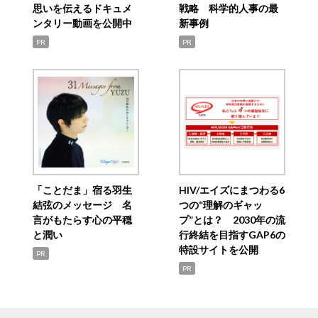
思いを伝えるドキュメ
戦略 科学的人事の最
ンタリー動画を公開中
新事例
PR
PR
「ことだま」宿る羽生
HIV/エイズにまつわる6
結弦のメッセージ 名
つの“理解のギャッ
言がもたらす心の平穏
プ”とは？ 2030年の流
と潤い
行終結を目指すGAP6の
特設サイトを公開
PR
PR