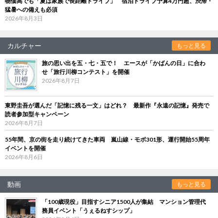
物価高でも「夏は家族で長距離ドライブ」 宿泊ドライブ予算4万円超、渋滞・
猛暑への備えも必須
2026年8月3日
カルチャー
もっと見る
旅の思い出を五・七・五で！ エースが「かばんの日」に合わ
せ「旅行川柳コンテスト」を開催
2026年8月7日
東野圭吾が選んだ「記憶に残る一文」はどれ？ 最新作『永遠の記憶』発売で
読者参加型キャンペーン
2026年8月7日
55年間、京の街を走り続けてきた車両 嵐山線・モボ301形、運行開始55周年
イベントを開催
2026年8月6日
動画
もっと見る
「100歳現役」目指すシニア1500人が集結 マンション管理代
務員イベント「うぇるねすシップ」