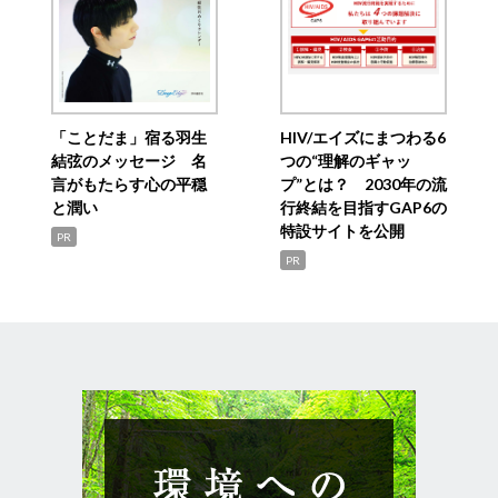
「ことだま」宿る羽生
HIV/エイズにまつわる6
結弦のメッセージ 名
つの“理解のギャッ
言がもたらす心の平穏
プ”とは？ 2030年の流
と潤い
行終結を目指すGAP6の
特設サイトを公開
PR
PR