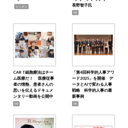
長野智子氏
,
ビジネス
PR
CAR T細胞療法はチー
「第4回科学的人事アワ
ム医療だ！ 医療従事
ード2025」を開催 デ
者の情熱、患者さんの
ータとAIで変わる人事
思いを伝えるドキュメ
戦略 科学的人事の最
ンタリー動画を公開中
新事例
PR
PR