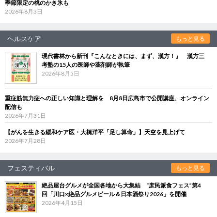
季節限定の桃のかき氷も
2026年8月3日
ヘルスケア
もっと見る
現代書林から新刊『こんなときには、まず、漢方！』 漢方三
考塾の15人の医師や薬剤師が執筆
2026年8月5日
重症筋無力症への正しい知識と理解を 8月8日広島市で公開講座、オンライン
配信も
2026年7月31日
【がんを生きる緩和ケア医・大橋洋平「足し算命」】天空を見上げて
2026年7月28日
フェスティバル
もっと見る
絶品屋台グルメが全国各地から大集結 “庶民派食フェス”第4
回「川口×絶品グルメビール＆日本酒祭り2026」を開催
2026年4月15日