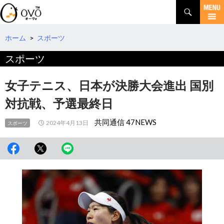
検
索
コ
ン
テ
ホーム
>
スポーツ
ン
スポーツ
ツ
へ
移
女子テニス、日本が決勝大会進出 国別
動
対抗戦、予選最終日
共同通信 47NEWS
2024年4月13日
スポーツ