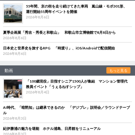
55年間、京の街を走り続けてきた車両 嵐山線・モボ301形、
運行開始55周年イベントを開催
2026年8月6日
夏季企画展「秀吉・秀長と和歌山」 和歌山市立博物館で8月8日から
2026年8月6日
日本史と世界史を旅するRPG 「時渡り」、iOS/Androidで配信開始
2026年8月6日
動画
もっと見る
「100歳現役」目指すシニア1500人が集結 マンション管理代
務員イベント「うぇるねすシップ」
2026年8月4日
AI時代、「暗黙知」は継承できるのか 「デジブレ」説明会／ラウンドテーブ
ル
2026年8月3日
紀伊勝浦の魅力を堪能 ホテル浦島、日昇館をリニューアル
2026年8月3日