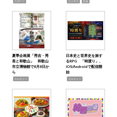
,
,
,
スポーツ
ビジネス
社会
夏季企画展「秀吉・秀
日本史と世界史を旅す
長と和歌山」 和歌山
るRPG 「時渡り」、
市立博物館で8月8日か
iOS/Androidで配信開
ら
始
,
,
カルチャー
カルチャー