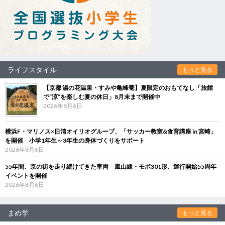
ライフスタイル
もっと見る
【京都 湯の花温泉・すみや亀峰菴】夏限定のおもてなし「旅館
で“涼”を楽しむ夏の休日」8月末まで開催中
2026年8月6日
横浜F・マリノス×日清オイリオグループ、「サッカー教室&食育講座 in 宮崎」
を開催 小学1年生～3年生の身体づくりをサポート
2026年8月6日
55年間、京の街を走り続けてきた車両 嵐山線・モボ301形、運行開始55周年
イベントを開催
2026年8月6日
まめ学
もっと見る