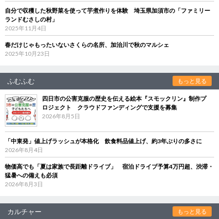
自分で収穫した秋野菜を使って芋煮作りを体験 埼玉県加須市の「ファミリー
ランドむさしの村」
2025年11月4日
春だけじゃもったいないさくらの名所、加治川で秋のマルシェ
2025年10月23日
ふむふむ
もっと見る
四日市の公害克服の歴史を伝える絵本『スモックリン』制作プ
ロジェクト クラウドファンディングで支援を募集
2026年8月5日
「中東発」値上げラッシュが本格化 飲食料品値上げ、約3年ぶりの多さに
2026年8月4日
物価高でも「夏は家族で長距離ドライブ」 宿泊ドライブ予算4万円超、渋滞・
猛暑への備えも必須
2026年8月3日
カルチャー
もっと見る