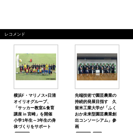
レコメンド
横浜F・マリノス×日清
先端技術で園芸農業の
オイリオグループ、
持続的発展目指す 久
「サッカー教室&食育
留米工業大学が「ふく
講座 in 宮崎」を開催
おか未来型園芸農業創
小学1年生～3年生の身
出コンソーシアム」参
体づくりをサポート
画