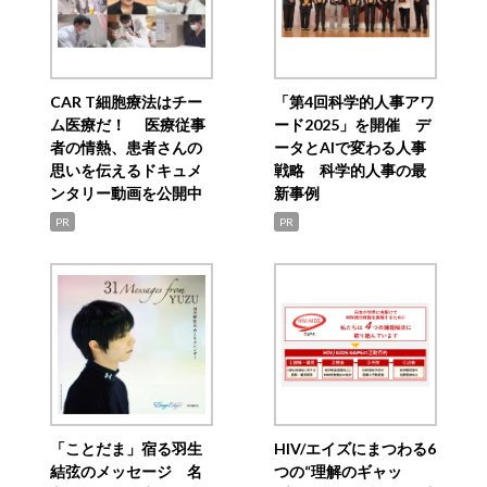
CAR T細胞療法はチー
「第4回科学的人事アワ
ム医療だ！ 医療従事
ード2025」を開催 デ
者の情熱、患者さんの
ータとAIで変わる人事
思いを伝えるドキュメ
戦略 科学的人事の最
ンタリー動画を公開中
新事例
PR
PR
「ことだま」宿る羽生
HIV/エイズにまつわる6
結弦のメッセージ 名
つの“理解のギャッ