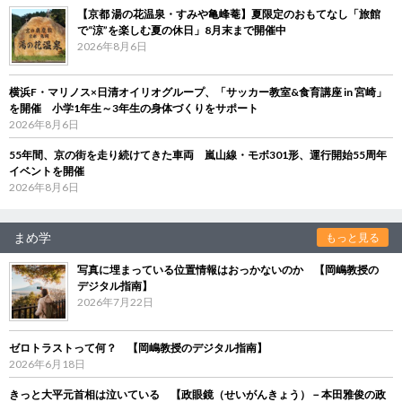
【京都 湯の花温泉・すみや亀峰菴】夏限定のおもてなし「旅館
で“涼”を楽しむ夏の休日」8月末まで開催中
2026年8月6日
横浜F・マリノス×日清オイリオグループ、「サッカー教室&食育講座 in 宮崎」
を開催 小学1年生～3年生の身体づくりをサポート
2026年8月6日
55年間、京の街を走り続けてきた車両 嵐山線・モボ301形、運行開始55周年
イベントを開催
2026年8月6日
まめ学
もっと見る
写真に埋まっている位置情報はおっかないのか 【岡嶋教授の
デジタル指南】
2026年7月22日
ゼロトラストって何？ 【岡嶋教授のデジタル指南】
2026年6月18日
きっと大平元首相は泣いている 【政眼鏡（せいがんきょう）－本田雅俊の政