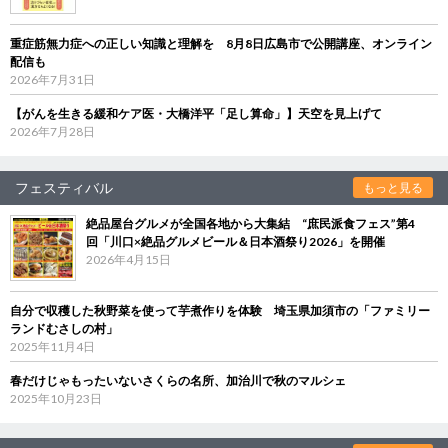
重症筋無力症への正しい知識と理解を 8月8日広島市で公開講座、オンライン
配信も
2026年7月31日
【がんを生きる緩和ケア医・大橋洋平「足し算命」】天空を見上げて
2026年7月28日
フェスティバル
もっと見る
絶品屋台グルメが全国各地から大集結 “庶民派食フェス”第4
回「川口×絶品グルメビール＆日本酒祭り2026」を開催
2026年4月15日
自分で収穫した秋野菜を使って芋煮作りを体験 埼玉県加須市の「ファミリー
ランドむさしの村」
2025年11月4日
春だけじゃもったいないさくらの名所、加治川で秋のマルシェ
2025年10月23日