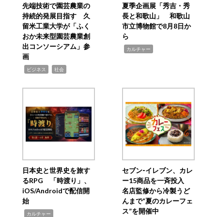
先端技術で園芸農業の
夏季企画展「秀吉・秀
持続的発展目指す 久
長と和歌山」 和歌山
留米工業大学が「ふく
市立博物館で8月8日か
おか未来型園芸農業創
ら
出コンソーシアム」参
,
カルチャー
画
,
,
ビジネス
社会
日本史と世界史を旅す
セブン‐イレブン、カレ
るRPG 「時渡り」、
ー15商品を一斉投入
iOS/Androidで配信開
名店監修から冷製うど
始
んまで“夏のカレーフェ
ス”を開催中
,
カルチャー