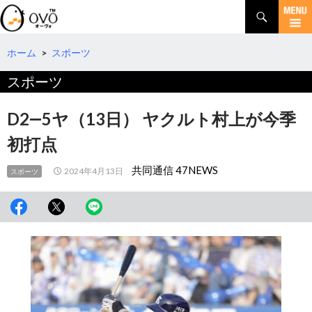
検
索
コ
ン
テ
ホーム
>
スポーツ
ン
スポーツ
ツ
へ
移
D2―5ヤ（13日） ヤクルト村上が今季
動
初打点
共同通信 47NEWS
2024年4月13日
スポーツ