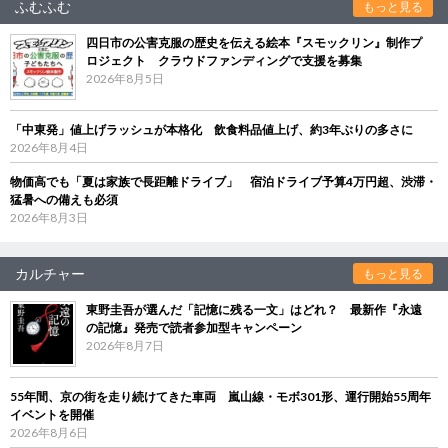
ふむふむ
もっと見る
四日市の公害克服の歴史を伝える絵本『スモックリン』制作プ
ロジェクト クラウドファンディングで支援を募集
2026年8月5日
「中東発」値上げラッシュが本格化 飲食料品値上げ、約3年ぶりの多さに
2026年8月4日
物価高でも「夏は家族で長距離ドライブ」 宿泊ドライブ予算4万円超、渋滞・
猛暑への備えも必須
2026年8月3日
カルチャー
もっと見る
東野圭吾が選んだ「記憶に残る一文」はどれ？ 最新作『永遠
の記憶』発売で読者参加型キャンペーン
2026年8月7日
55年間、京の街を走り続けてきた車両 嵐山線・モボ301形、運行開始55周年
イベントを開催
2026年8月6日