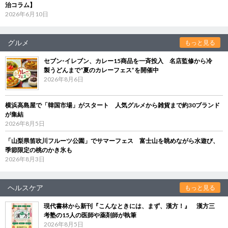
治コラム】
2026年6月10日
グルメ
もっと見る
セブン‐イレブン、カレー15商品を一斉投入 名店監修から冷
製うどんまで“夏のカレーフェス”を開催中
2026年8月6日
横浜高島屋で「韓国市場」がスタート 人気グルメから雑貨まで約30ブランド
が集結
2026年8月5日
「山梨県笛吹川フルーツ公園」でサマーフェス 富士山を眺めながら水遊び、
季節限定の桃のかき氷も
2026年8月3日
ヘルスケア
もっと見る
現代書林から新刊『こんなときには、まず、漢方！』 漢方三
考塾の15人の医師や薬剤師が執筆
2026年8月5日