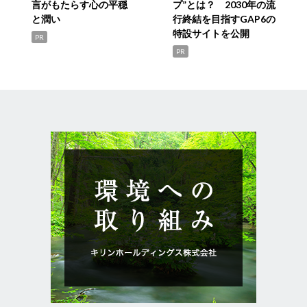
言がもたらす心の平穏
プ”とは？ 2030年の流
と潤い
行終結を目指すGAP6の
特設サイトを公開
PR
PR