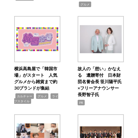
,
グルメ
横浜高島屋で「韓国市
故人の「想い」かなえ
場」がスタート 人気
る 遺贈寄付 日本財
グルメから雑貨まで約
団名誉会長 笹川陽平氏
30ブランドが集結
×フリーアナウンサー
長野智子氏
,
,
,
カルチャー
グルメ
ライ
フスタイル
PR