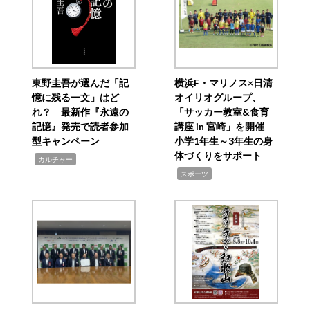
東野圭吾が選んだ「記
横浜F・マリノス×日清
憶に残る一文」はど
オイリオグループ、
れ？ 最新作『永遠の
「サッカー教室&食育
記憶』発売で読者参加
講座 in 宮崎」を開催
型キャンペーン
小学1年生～3年生の身
体づくりをサポート
,
カルチャー
,
スポーツ