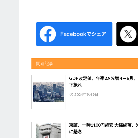
関連記事
GDP改定値、年率2.9％増 4～6月
下振れ
2024年9月9日
東証、一時1100円超安 大幅続落、
に懸念