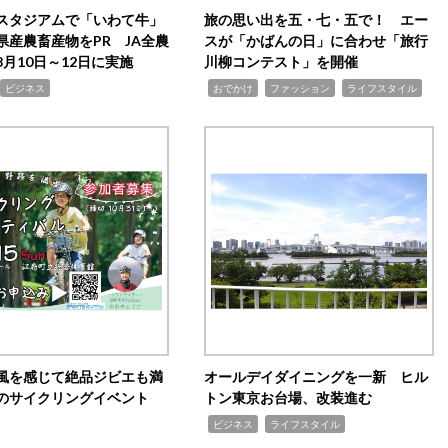
スタジアムで「いわて牛」
旅の思い出を五・七・五で！ エー
県産農畜産物をPR JA全農
スが「かばんの日」に合わせ「旅行
月10日～12日に実施
川柳コンテスト」を開催
,
,
,
ビジネス
おでかけ
ファッション
ライフスタイル
風を感じて絶品ジビエも満
オールデイダイニングを一新 ヒル
のサイクリングイベント
トン東京お台場、改装進む
,
,
ビジネス
ライフスタイル