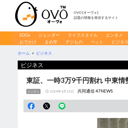
OVO [オーヴォ]
話題の情報を発信するサイト
コンテンツへ移動
検
SDGs
ジェンダー
ライフスタイル
エンタメ
索
おでかけ
まめ学
デジもの
ペット
ビジネ
ホーム
>
ビジネス
ビジネス
東証、一時3万9千円割れ 中東情
共同通信 47NEWS
2024年4月15日
ビジネス