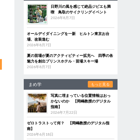
日野川の風を感じて絶品ジビエも満
喫 鳥取のサイクリングイベント
2026年8月7日
オールデイダイニングを一新 ヒルトン東京お台
場、改装進む
2026年8月7日
夏の苗場が夏のアクティビティー拡充へ 四季の各
魅力を創出プリンスホテル・苗場スキー場
2026年8月7日
まめ学
もっと見る
写真に埋まっている位置情報はおっ
かないのか 【岡嶋教授のデジタル
指南】
2026年7月22日
ゼロトラストって何？ 【岡嶋教授のデジタル指
南】
2026年6月18日