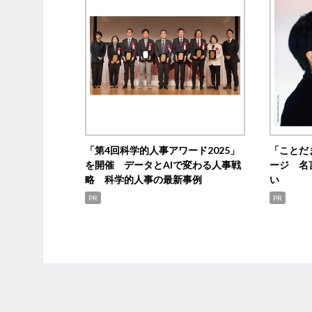
「第4回科学的人事アワード2025」
「ことだ
を開催 データとAIで変わる人事戦
ージ 名
略 科学的人事の最新事例
い
PR
PR