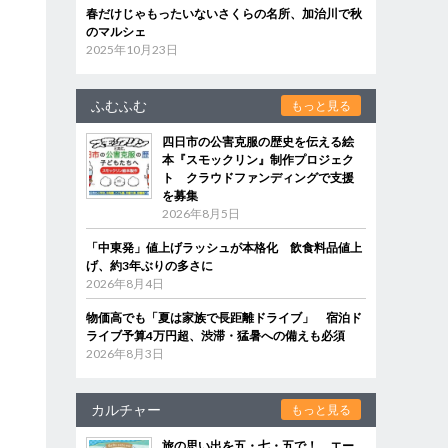
春だけじゃもったいないさくらの名所、加治川で秋
のマルシェ
2025年10月23日
ふむふむ
もっと見る
四日市の公害克服の歴史を伝える絵
本『スモックリン』制作プロジェク
ト クラウドファンディングで支援
を募集
2026年8月5日
「中東発」値上げラッシュが本格化 飲食料品値上
げ、約3年ぶりの多さに
2026年8月4日
物価高でも「夏は家族で長距離ドライブ」 宿泊ド
ライブ予算4万円超、渋滞・猛暑への備えも必須
2026年8月3日
カルチャー
もっと見る
旅の思い出を五・七・五で！ エー