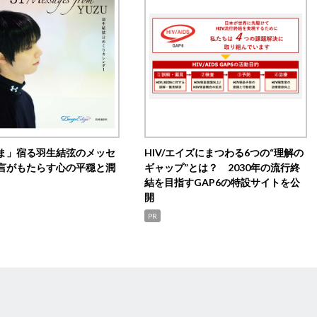
ま」宿る羽生結弦のメッセ
HIV/エイズにまつわる6つの“理解の
言がもたらす心の平穏と潤
ギャップ”とは？ 2030年の流行終
結を目指すGAP6の特設サイトを公
開
PR