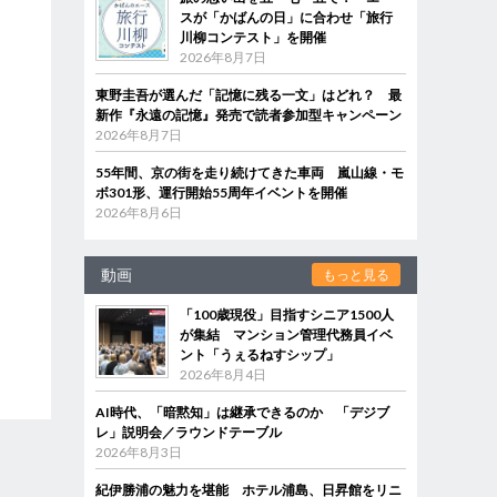
スが「かばんの日」に合わせ「旅行
川柳コンテスト」を開催
2026年8月7日
東野圭吾が選んだ「記憶に残る一文」はどれ？ 最
新作『永遠の記憶』発売で読者参加型キャンペーン
2026年8月7日
55年間、京の街を走り続けてきた車両 嵐山線・モ
ボ301形、運行開始55周年イベントを開催
2026年8月6日
動画
もっと見る
「100歳現役」目指すシニア1500人
が集結 マンション管理代務員イベ
ント「うぇるねすシップ」
2026年8月4日
AI時代、「暗黙知」は継承できるのか 「デジブ
レ」説明会／ラウンドテーブル
2026年8月3日
紀伊勝浦の魅力を堪能 ホテル浦島、日昇館をリニ