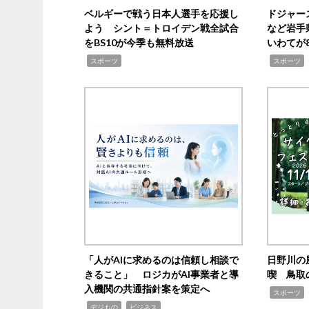
ベルギーで戦う日本人選手を応援し
ドジャー
よう シント＝トロイデン戦全試合
など岩手
をBS10が今季も無料放送
いわてが8
,
,
,
スポーツ
スポーツ
「人がAIに求めるのは信頼し相談で
日野川の
きること」 ロジカがAI事業者と導
喫 鳥取
入機関の共通指針案を策定へ
,
スポーツ
,
,
デジもの
ビジネス