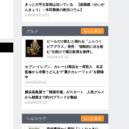
きっと大平元首相は泣いている 【政眼鏡（せいが
んきょう）－本田雅俊の政治コラム】
2026年6月10日
グルメ
もっと見る
ビールだけ飲むと倒れる「ふらつく
ビアグラス」発売 “強制的に水を飲
む”仕掛けで適正飲酒を後押し
2026年8月7日
セブン‐イレブン、カレー15商品を一斉投入 名店
監修から冷製うどんまで“夏のカレーフェス”を開催
中
2026年8月6日
横浜高島屋で「韓国市場」がスタート 人気グルメ
から雑貨まで約30ブランドが集結
2026年8月5日
ヘルスケア
もっと見る
現代書林から新刊『こんなときに