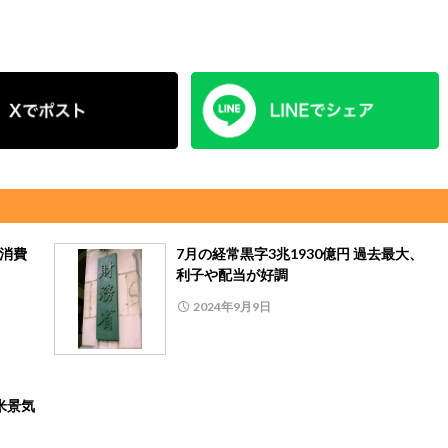
、消費
7月の経常黒字3兆1930億円 過去最大、
利子や配当が好調
2024年9月9日
米景気