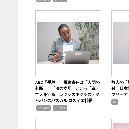
AIは「手段」、最終責任は「人間の
故人の「
判断」 「法の支配」という「傘」
付 日本
で人を守る レクシスネクシス・ジ
フリーア
ャパンのパスカル ロズィエ社長
PR
,
,
デジもの
ビジネス