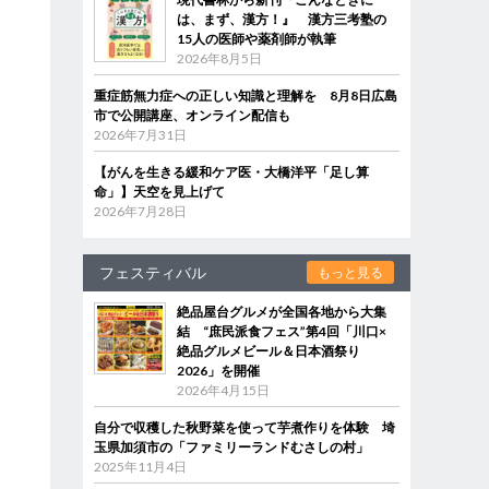
は、まず、漢方！』 漢方三考塾の
15人の医師や薬剤師が執筆
2026年8月5日
重症筋無力症への正しい知識と理解を 8月8日広島
市で公開講座、オンライン配信も
2026年7月31日
【がんを生きる緩和ケア医・大橋洋平「足し算
命」】天空を見上げて
2026年7月28日
フェスティバル
もっと見る
絶品屋台グルメが全国各地から大集
結 “庶民派食フェス”第4回「川口×
絶品グルメビール＆日本酒祭り
2026」を開催
2026年4月15日
自分で収穫した秋野菜を使って芋煮作りを体験 埼
玉県加須市の「ファミリーランドむさしの村」
2025年11月4日