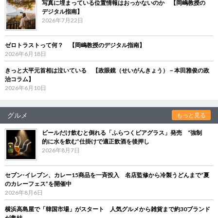
写真に埋まっている位置情報はおっかないのか 【岡嶋教授の
デジタル指南】
2026年7月22日
ゼロトラストって何？ 【岡嶋教授のデジタル指南】
2026年6月18日
きっと大平元首相は泣いている 【政眼鏡（せいがんきょう）－本田雅俊の政
治コラム】
2026年6月10日
グルメ
もっと見る
ビールだけ飲むと倒れる「ふらつくビアグラス」発売 “強制
的に水を飲む”仕掛けで適正飲酒を後押し
2026年8月7日
セブン‐イレブン、カレー15商品を一斉投入 名店監修から冷製うどんまで“夏
のカレーフェス”を開催中
2026年8月6日
横浜高島屋で「韓国市場」がスタート 人気グルメから雑貨まで約30ブランド
が集結