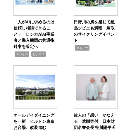
「人がAIに求めるのは
日野川の風を感じて絶
信頼し相談できるこ
品ジビエも満喫 鳥取
と」 ロジカがAI事業
のサイクリングイベン
者と導入機関の共通指
ト
針案を策定へ
,
スポーツ
,
,
デジもの
ビジネス
オールデイダイニング
故人の「想い」かなえ
を一新 ヒルトン東京
る 遺贈寄付 日本財
お台場、改装進む
団名誉会長 笹川陽平氏