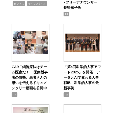
×フリーアナウンサー
,
,
ビジネス
ライフスタイル
長野智子氏
PR
CAR T細胞療法はチー
「第4回科学的人事アワ
ム医療だ！ 医療従事
ード2025」を開催 デ
者の情熱、患者さんの
ータとAIで変わる人事
思いを伝えるドキュメ
戦略 科学的人事の最
ンタリー動画を公開中
新事例
PR
PR