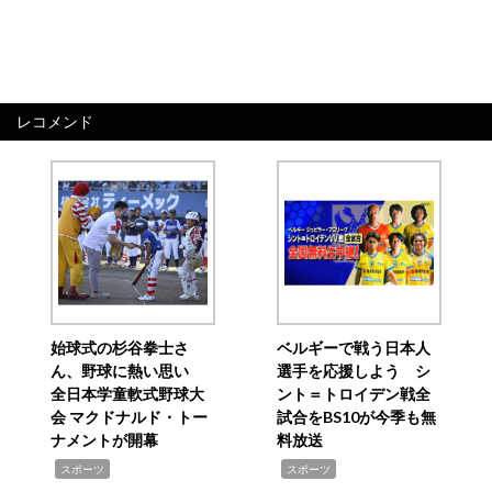
レコメンド
始球式の杉谷拳士さ
ベルギーで戦う日本人
ん、野球に熱い思い
選手を応援しよう シ
全日本学童軟式野球大
ント＝トロイデン戦全
会 マクドナルド・トー
試合をBS10が今季も無
ナメントが開幕
料放送
,
,
スポーツ
スポーツ