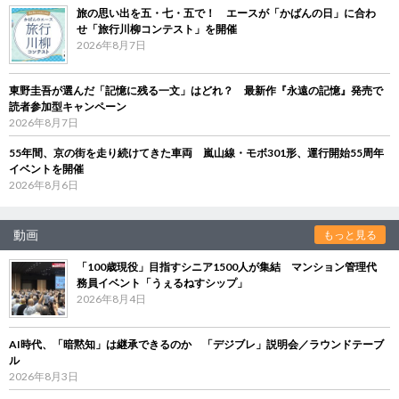
旅の思い出を五・七・五で！ エースが「かばんの日」に合わ
せ「旅行川柳コンテスト」を開催
2026年8月7日
東野圭吾が選んだ「記憶に残る一文」はどれ？ 最新作『永遠の記憶』発売で
読者参加型キャンペーン
2026年8月7日
55年間、京の街を走り続けてきた車両 嵐山線・モボ301形、運行開始55周年
イベントを開催
2026年8月6日
動画
もっと見る
「100歳現役」目指すシニア1500人が集結 マンション管理代
務員イベント「うぇるねすシップ」
2026年8月4日
AI時代、「暗黙知」は継承できるのか 「デジブレ」説明会／ラウンドテーブ
ル
2026年8月3日