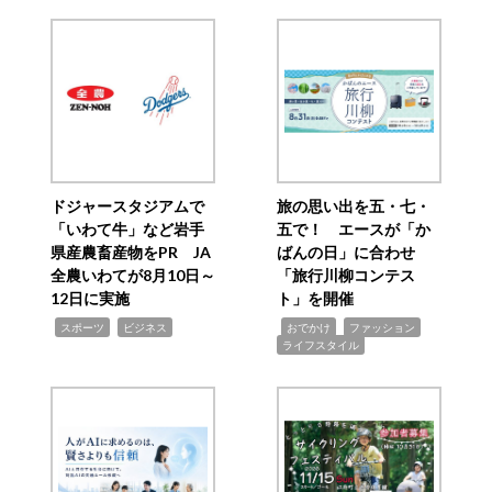
ドジャースタジアムで
旅の思い出を五・七・
「いわて牛」など岩手
五で！ エースが「か
県産農畜産物をPR JA
ばんの日」に合わせ
全農いわてが8月10日～
「旅行川柳コンテス
12日に実施
ト」を開催
,
,
,
,
,
スポーツ
ビジネス
おでかけ
ファッション
ライフスタイル