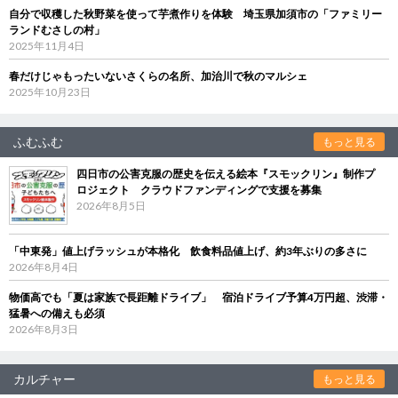
自分で収穫した秋野菜を使って芋煮作りを体験 埼玉県加須市の「ファミリー
ランドむさしの村」
2025年11月4日
春だけじゃもったいないさくらの名所、加治川で秋のマルシェ
2025年10月23日
ふむふむ
もっと見る
四日市の公害克服の歴史を伝える絵本『スモックリン』制作プ
ロジェクト クラウドファンディングで支援を募集
2026年8月5日
「中東発」値上げラッシュが本格化 飲食料品値上げ、約3年ぶりの多さに
2026年8月4日
物価高でも「夏は家族で長距離ドライブ」 宿泊ドライブ予算4万円超、渋滞・
猛暑への備えも必須
2026年8月3日
カルチャー
もっと見る