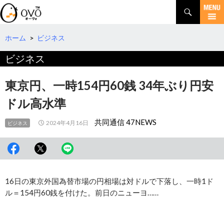
検
索
コ
ン
テ
ホーム
>
ビジネス
ン
ビジネス
ツ
へ
移
東京円、一時154円60銭 34年ぶり円安
動
ドル高水準
共同通信 47NEWS
2024年4月16日
ビジネス
16日の東京外国為替市場の円相場は対ドルで下落し、一時1ド
ル＝154円60銭を付けた。前日のニューヨ……