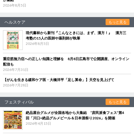
2026年8月5日
ヘルスケア
もっと見る
現代書林から新刊『こんなときには、まず、漢方！』 漢方三
考塾の15人の医師や薬剤師が執筆
2026年8月5日
重症筋無力症への正しい知識と理解を 8月8日広島市で公開講座、オンライン
配信も
2026年7月31日
【がんを生きる緩和ケア医・大橋洋平「足し算命」】天空を見上げて
2026年7月28日
フェスティバル
もっと見る
絶品屋台グルメが全国各地から大集結 “庶民派食フェス”第4
回「川口×絶品グルメビール＆日本酒祭り2026」を開催
2026年4月15日