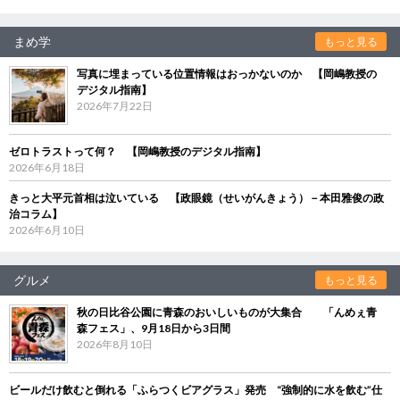
まめ学
もっと見る
写真に埋まっている位置情報はおっかないのか 【岡嶋教授の
デジタル指南】
2026年7月22日
ゼロトラストって何？ 【岡嶋教授のデジタル指南】
2026年6月18日
きっと大平元首相は泣いている 【政眼鏡（せいがんきょう）－本田雅俊の政
治コラム】
2026年6月10日
グルメ
もっと見る
秋の日比谷公園に青森のおいしいものが大集合 「んめぇ青
森フェス」、9月18日から3日間
2026年8月10日
ビールだけ飲むと倒れる「ふらつくビアグラス」発売 “強制的に水を飲む”仕