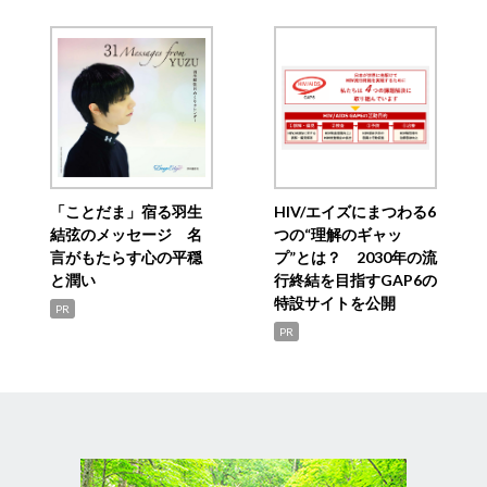
「ことだま」宿る羽生
HIV/エイズにまつわる6
結弦のメッセージ 名
つの“理解のギャッ
言がもたらす心の平穏
プ”とは？ 2030年の流
と潤い
行終結を目指すGAP6の
特設サイトを公開
PR
PR