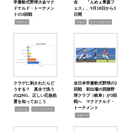
学童軟式野球大会マク
合 「んめぇ青森フ
ドナルド・トーナメン
ェス」、9月18日から3
トの3回戦
日間
,
,
,
スポーツ
グルメ
ライフスタイル
クラゲに刺されたらど
全日本学童軟式野球の2
うする？ 真水で洗う
回戦 初出場の西陵野
のはNG、正しい応急処
球クラブ（岐阜）が3回
置を知っておこう
戦へ マクドナルド・
トーナメント
,
,
ふむふむ
ライフスタイル
,
スポーツ