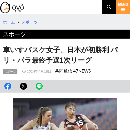
検
索
コ
ン
テ
ホーム
>
スポーツ
ン
スポーツ
ツ
へ
移
車いすバスケ女子、日本が初勝利 パ
動
リ・パラ最終予選1次リーグ
共同通信 47NEWS
2024年4月18日
スポーツ