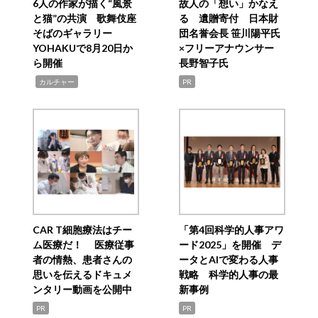
6人の作家が描く“風景
故人の「想い」かなえ
と猫”の共演 歌舞伎座
る 遺贈寄付 日本財
そばのギャラリー
団名誉会長 笹川陽平氏
YOHAKUで8月20日か
×フリーアナウンサー
ら開催
長野智子氏
,
カルチャー
PR
CAR T細胞療法はチー
「第4回科学的人事アワ
ム医療だ！ 医療従事
ード2025」を開催 デ
者の情熱、患者さんの
ータとAIで変わる人事
思いを伝えるドキュメ
戦略 科学的人事の最
ンタリー動画を公開中
新事例
PR
PR