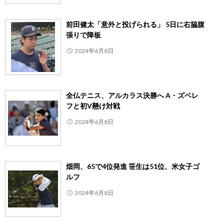
前田健太「意外と投げられる」 5日に右脇腹
張りで降板
2024年6月8日
全仏テニス、アルカラス決勝へ A・ズベレ
フと初V懸け対戦
2024年6月8日
畑岡、65で4位発進 笹生は51位、米女子ゴ
ルフ
2024年6月8日