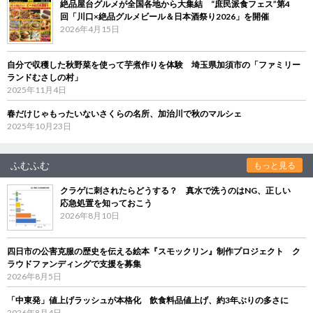
絶品屋台グルメが全国各地から大集結 “庶民派食フェス”第4
回「川口×絶品グルメビール＆日本酒祭り2026」を開催
2026年4月15日
自分で収穫した秋野菜を使って芋煮作りを体験 埼玉県加須市の「ファミリー
ランドむさしの村」
2025年11月4日
春だけじゃもったいないさくらの名所、加治川で秋のマルシェ
2025年10月23日
ふむふむ
もっと見る
クラゲに刺されたらどうする？ 真水で洗うのはNG、正しい
応急処置を知っておこう
2026年8月10日
四日市の公害克服の歴史を伝える絵本『スモックリン』制作プロジェクト ク
ラウドファンディングで支援を募集
2026年8月5日
「中東発」値上げラッシュが本格化 飲食料品値上げ、約3年ぶりの多さに
2026年8月4日