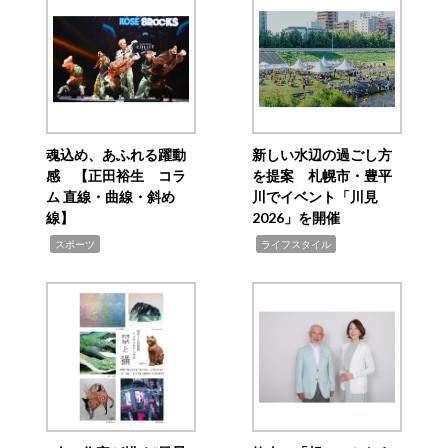
魂込め、あふれる躍動
新しい水辺の過ごし方
感 【正田裕生 コラ
を提案 札幌市・豊平
ム 直線・曲線・斜め
川でイベント「川見
線】
2026」を開催
,
,
スポーツ
ライフスタイル