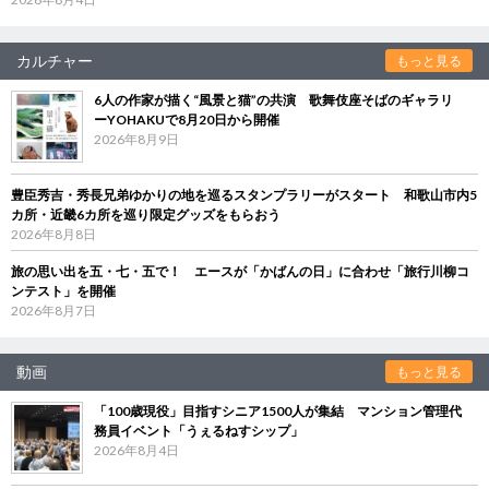
カルチャー
もっと見る
6人の作家が描く“風景と猫”の共演 歌舞伎座そばのギャラリ
ーYOHAKUで8月20日から開催
2026年8月9日
豊臣秀吉・秀長兄弟ゆかりの地を巡るスタンプラリーがスタート 和歌山市内5
カ所・近畿6カ所を巡り限定グッズをもらおう
2026年8月8日
旅の思い出を五・七・五で！ エースが「かばんの日」に合わせ「旅行川柳コ
ンテスト」を開催
2026年8月7日
動画
もっと見る
「100歳現役」目指すシニア1500人が集結 マンション管理代
務員イベント「うぇるねすシップ」
2026年8月4日