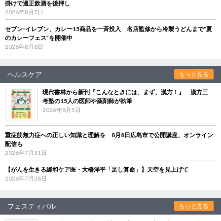
掛けで適正飲酒を後押し
2026年8月7日
セブン‐イレブン、カレー15商品を一斉投入 名店監修から冷製うどんまで“夏
のカレーフェス”を開催中
2026年8月6日
ヘルスケア
もっと見る
現代書林から新刊『こんなときには、まず、漢方！』 漢方三
考塾の15人の医師や薬剤師が執筆
2026年8月5日
重症筋無力症への正しい知識と理解を 8月8日広島市で公開講座、オンライン
配信も
2026年7月31日
【がんを生きる緩和ケア医・大橋洋平「足し算命」】天空を見上げて
2026年7月28日
フェスティバル
もっと見る