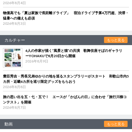
2026年8月4日
物価高でも「夏は家族で長距離ドライブ」 宿泊ドライブ予算4万円超、渋滞・
猛暑への備えも必須
2026年8月3日
カルチャー
もっと見る
6人の作家が描く“風景と猫”の共演 歌舞伎座そばのギャラリ
ーYOHAKUで8月20日から開催
2026年8月9日
豊臣秀吉・秀長兄弟ゆかりの地を巡るスタンプラリーがスタート 和歌山市内5
カ所・近畿6カ所を巡り限定グッズをもらおう
2026年8月8日
旅の思い出を五・七・五で！ エースが「かばんの日」に合わせ「旅行川柳コ
ンテスト」を開催
2026年8月7日
動画
もっと見る