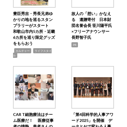
豊臣秀吉・秀長兄弟ゆ
故人の「想い」かなえ
かりの地を巡るスタン
る 遺贈寄付 日本財
プラリーがスタート
団名誉会長 笹川陽平氏
和歌山市内5カ所・近畿
×フリーアナウンサー
6カ所を巡り限定グッズ
長野智子氏
をもらおう
PR
,
,
カルチャー
ライフスタイ
ル
CAR T細胞療法はチー
「第4回科学的人事アワ
ム医療だ！ 医療従事
ード2025」を開催 デ
者の情熱、患者さんの
ータとAIで変わる人事