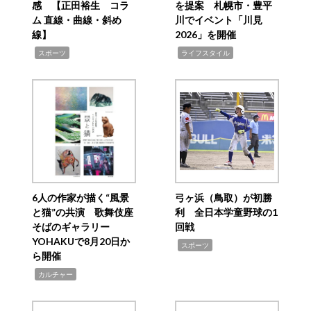
感 【正田裕生 コラ
を提案 札幌市・豊平
ム 直線・曲線・斜め
川でイベント「川見
線】
2026」を開催
,
,
スポーツ
ライフスタイル
6人の作家が描く“風景
弓ヶ浜（鳥取）が初勝
と猫”の共演 歌舞伎座
利 全日本学童野球の1
そばのギャラリー
回戦
YOHAKUで8月20日か
,
スポーツ
ら開催
,
カルチャー