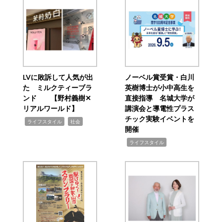
LVに敗訴して人気が出
ノーベル賞受賞・白川
た ミルクティーブラ
英樹博士が小中高生を
ンド 【野村義樹✕
直接指導 名城大学が
リアルワールド】
講演会と導電性プラス
チック実験イベントを
,
,
ライフスタイル
社会
開催
,
ライフスタイル