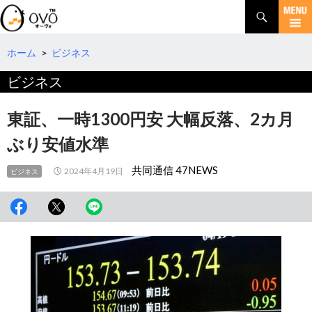
検
索
コ
ン
テ
ホーム
>
ビジネス
ン
ビジネス
ツ
へ
移
東証、一時1300円安 大幅反落、2カ月
動
ぶり安値水準
共同通信 47NEWS
2024年4月19日
ビジネス