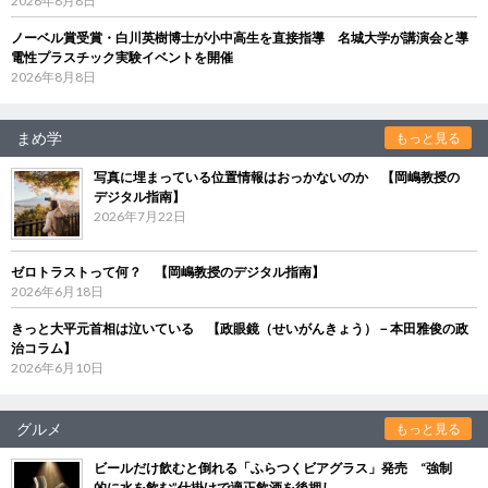
2026年8月8日
ノーベル賞受賞・白川英樹博士が小中高生を直接指導 名城大学が講演会と導
電性プラスチック実験イベントを開催
2026年8月8日
まめ学
もっと見る
写真に埋まっている位置情報はおっかないのか 【岡嶋教授の
デジタル指南】
2026年7月22日
ゼロトラストって何？ 【岡嶋教授のデジタル指南】
2026年6月18日
きっと大平元首相は泣いている 【政眼鏡（せいがんきょう）－本田雅俊の政
治コラム】
2026年6月10日
グルメ
もっと見る
ビールだけ飲むと倒れる「ふらつくビアグラス」発売 “強制
的に水を飲む”仕掛けで適正飲酒を後押し