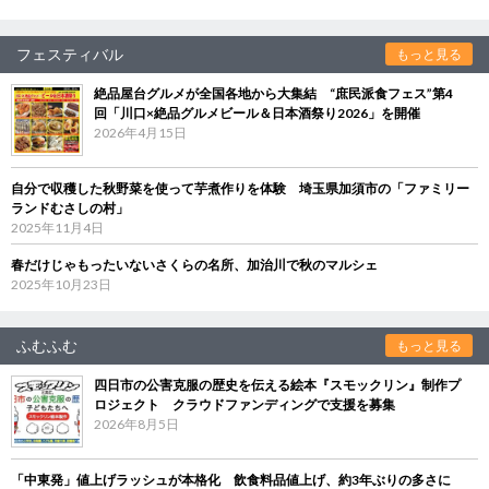
フェスティバル
もっと見る
絶品屋台グルメが全国各地から大集結 “庶民派食フェス”第4
回「川口×絶品グルメビール＆日本酒祭り2026」を開催
2026年4月15日
自分で収穫した秋野菜を使って芋煮作りを体験 埼玉県加須市の「ファミリー
ランドむさしの村」
2025年11月4日
春だけじゃもったいないさくらの名所、加治川で秋のマルシェ
2025年10月23日
ふむふむ
もっと見る
四日市の公害克服の歴史を伝える絵本『スモックリン』制作プ
ロジェクト クラウドファンディングで支援を募集
2026年8月5日
「中東発」値上げラッシュが本格化 飲食料品値上げ、約3年ぶりの多さに