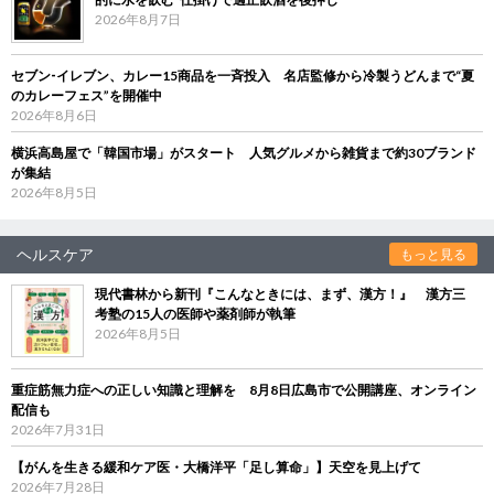
2026年8月7日
セブン‐イレブン、カレー15商品を一斉投入 名店監修から冷製うどんまで“夏
のカレーフェス”を開催中
2026年8月6日
横浜高島屋で「韓国市場」がスタート 人気グルメから雑貨まで約30ブランド
が集結
2026年8月5日
ヘルスケア
もっと見る
現代書林から新刊『こんなときには、まず、漢方！』 漢方三
考塾の15人の医師や薬剤師が執筆
2026年8月5日
重症筋無力症への正しい知識と理解を 8月8日広島市で公開講座、オンライン
配信も
2026年7月31日
【がんを生きる緩和ケア医・大橋洋平「足し算命」】天空を見上げて
2026年7月28日