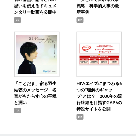
思いを伝えるドキュメ
戦略 科学的人事の最
ンタリー動画を公開中
新事例
PR
PR
「ことだま」宿る羽生
HIV/エイズにまつわる6
結弦のメッセージ 名
つの“理解のギャッ
言がもたらす心の平穏
プ”とは？ 2030年の流
と潤い
行終結を目指すGAP6の
特設サイトを公開
PR
PR