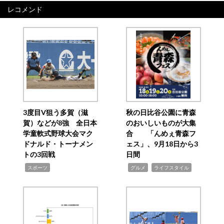
レコメンド
3度目V狙う多賀（滋
秋の日比谷公園に青森
賀）などが8強 全日本
のおいしいものが大集
学童軟式野球大会マク
合 「んめぇ青森フ
ドナルド・トーナメン
ェス」、9月18日から3
トの3回戦
日間
,
,
,
スポーツ
グルメ
ライフスタイル