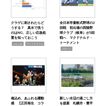
クラゲに刺されたらど
全日本学童軟式野球の2
うする？ 真水で洗う
回戦 初出場の西陵野
のはNG、正しい応急処
球クラブ（岐阜）が3回
置を知っておこう
戦へ マクドナルド・
トーナメント
,
,
ふむふむ
ライフスタイル
,
スポーツ
魂込め、あふれる躍動
新しい水辺の過ごし方
感 【正田裕生 コラ
を提案 札幌市・豊平