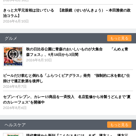
きっと大平元首相は泣いている 【政眼鏡（せいがんきょう）－本田雅俊の政
治コラム】
2026年6月10日
グルメ
もっと見る
秋の日比谷公園に青森のおいしいものが大集合 「んめぇ青
森フェス」、9月18日から3日間
2026年8月10日
ビールだけ飲むと倒れる「ふらつくビアグラス」発売 “強制的に水を飲む”仕
掛けで適正飲酒を後押し
2026年8月7日
セブン‐イレブン、カレー15商品を一斉投入 名店監修から冷製うどんまで“夏
のカレーフェス”を開催中
2026年8月6日
ヘルスケア
もっと見る
現代書林から新刊『こんなときには、まず、漢方！』 漢方三