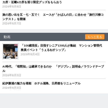
カ所・近畿6カ所を巡り限定グッズをもらおう
2026年8月8日
旅の思い出を五・七・五で！ エースが「かばんの日」に合わせ「旅行川柳コ
ンテスト」を開催
2026年8月7日
動画
もっと見る
「100歳現役」目指すシニア1500人が集結 マンション管理代
務員イベント「うぇるねすシップ」
2026年8月4日
AI時代、「暗黙知」は継承できるのか 「デジブレ」説明会／ラウンドテーブ
ル
2026年8月3日
紀伊勝浦の魅力を堪能 ホテル浦島、日昇館をリニューアル
2026年8月3日