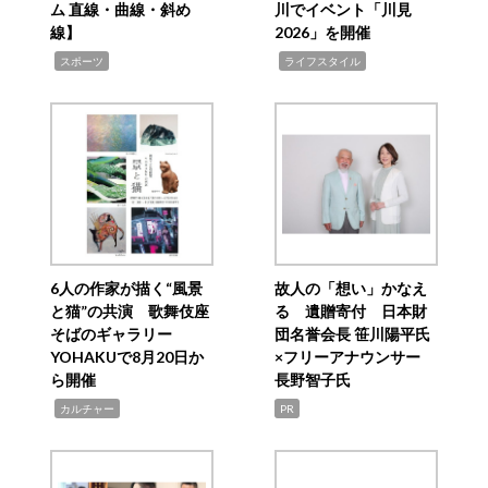
ム 直線・曲線・斜め
川でイベント「川見
線】
2026」を開催
,
,
スポーツ
ライフスタイル
6人の作家が描く“風景
故人の「想い」かなえ
と猫”の共演 歌舞伎座
る 遺贈寄付 日本財
そばのギャラリー
団名誉会長 笹川陽平氏
YOHAKUで8月20日か
×フリーアナウンサー
ら開催
長野智子氏
,
カルチャー
PR