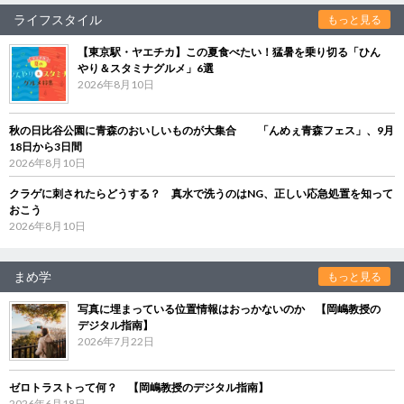
ライフスタイル
もっと見る
【東京駅・ヤエチカ】この夏食べたい！猛暑を乗り切る「ひん
やり＆スタミナグルメ」6選
2026年8月10日
秋の日比谷公園に青森のおいしいものが大集合 「んめぇ青森フェス」、9月
18日から3日間
2026年8月10日
クラゲに刺されたらどうする？ 真水で洗うのはNG、正しい応急処置を知って
おこう
2026年8月10日
まめ学
もっと見る
写真に埋まっている位置情報はおっかないのか 【岡嶋教授の
デジタル指南】
2026年7月22日
ゼロトラストって何？ 【岡嶋教授のデジタル指南】
2026年6月18日