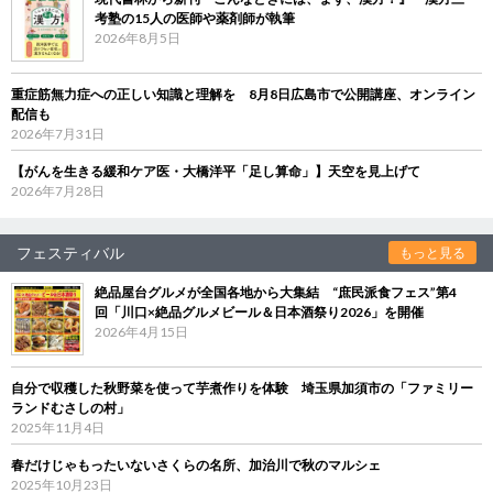
考塾の15人の医師や薬剤師が執筆
2026年8月5日
重症筋無力症への正しい知識と理解を 8月8日広島市で公開講座、オンライン
配信も
2026年7月31日
【がんを生きる緩和ケア医・大橋洋平「足し算命」】天空を見上げて
2026年7月28日
フェスティバル
もっと見る
絶品屋台グルメが全国各地から大集結 “庶民派食フェス”第4
回「川口×絶品グルメビール＆日本酒祭り2026」を開催
2026年4月15日
自分で収穫した秋野菜を使って芋煮作りを体験 埼玉県加須市の「ファミリー
ランドむさしの村」
2025年11月4日
春だけじゃもったいないさくらの名所、加治川で秋のマルシェ
2025年10月23日