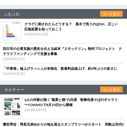
ふむふむ
もっと見る
クラゲに刺されたらどうする？ 真水で洗うのはNG、正しい
応急処置を知っておこう
2026年8月10日
四日市の公害克服の歴史を伝える絵本『スモックリン』制作プロジェクト ク
ラウドファンディングで支援を募集
2026年8月5日
「中東発」値上げラッシュが本格化 飲食料品値上げ、約3年ぶりの多さに
2026年8月4日
カルチャー
もっと見る
6人の作家が描く“風景と猫”の共演 歌舞伎座そばのギャラリ
ーYOHAKUで8月20日から開催
2026年8月9日
豊臣秀吉・秀長兄弟ゆかりの地を巡るスタンプラリーがスタート 和歌山市内5