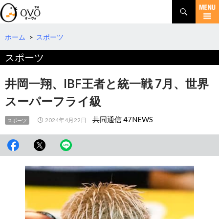
検
索
コ
ン
テ
ホーム
>
スポーツ
ン
スポーツ
ツ
へ
移
井岡一翔、IBF王者と統一戦 7月、世界
動
スーパーフライ級
共同通信 47NEWS
2024年4月22日
スポーツ