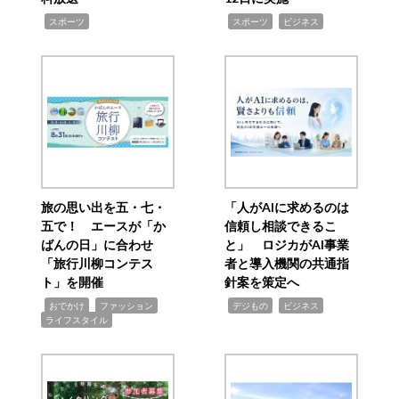
,
,
,
スポーツ
スポーツ
ビジネス
旅の思い出を五・七・
「人がAIに求めるのは
五で！ エースが「か
信頼し相談できるこ
ばんの日」に合わせ
と」 ロジカがAI事業
「旅行川柳コンテス
者と導入機関の共通指
ト」を開催
針案を策定へ
,
,
,
,
,
おでかけ
ファッション
デジもの
ビジネス
ライフスタイル