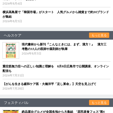
2026年8月6日
横浜高島屋で「韓国市場」がスタート 人気グルメから雑貨まで約30ブランド
が集結
2026年8月5日
ヘルスケア
もっと見る
現代書林から新刊『こんなときには、まず、漢方！』 漢方三
考塾の15人の医師や薬剤師が執筆
2026年8月5日
重症筋無力症への正しい知識と理解を 8月8日広島市で公開講座、オンライン
配信も
2026年7月31日
【がんを生きる緩和ケア医・大橋洋平「足し算命」】天空を見上げて
2026年7月28日
フェスティバル
もっと見る
絶品屋台グルメが全国各地から大集結 “庶民派食フェス”第4