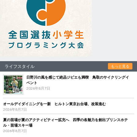
ライフスタイル
もっと見る
日野川の風を感じて絶品ジビエも満喫 鳥取のサイクリングイ
ベント
2026年8月7日
オールデイダイニングを一新 ヒルトン東京お台場、改装進む
2026年8月7日
夏の苗場が夏のアクティビティー拡充へ 四季の各魅力を創出プリンスホテ
ル・苗場スキー場
2026年8月7日