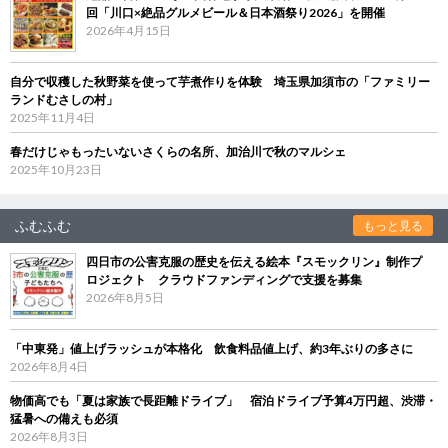
回「川口×絶品グルメビール＆日本酒祭り2026」を開催
2026年4月15日
自分で収穫した秋野菜を使って芋煮作りを体験 埼玉県加須市の「ファミリー
ランドむさしの村」
2025年11月4日
春だけじゃもったいないさくらの名所、加治川で秋のマルシェ
2025年10月23日
ふむふむ
もっと見る
四日市の公害克服の歴史を伝える絵本『スモックリン』制作プ
ロジェクト クラウドファンディングで支援を募集
2026年8月5日
「中東発」値上げラッシュが本格化 飲食料品値上げ、約3年ぶりの多さに
2026年8月4日
物価高でも「夏は家族で長距離ドライブ」 宿泊ドライブ予算4万円超、渋滞・
猛暑への備えも必須
2026年8月3日