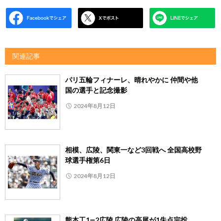
関連記事
パリ五輪フィナーレ、晴れやかに 仲間や他
国の選手と記念撮影
2024年8月12日
相模、広陵、関東一など3回戦へ 全国高校野
球選手権第6日
2024年8月12日
熊本工1―2広陵 広陵の高尾が1失点完投