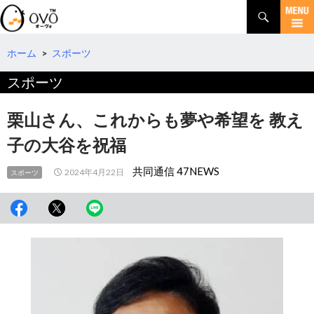
検
索
コ
ン
テ
ホーム
>
スポーツ
ン
スポーツ
ツ
へ
移
栗山さん、これからも夢や希望を 教え
動
子の大谷を祝福
共同通信 47NEWS
2024年4月22日
スポーツ