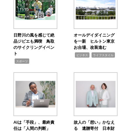
日野川の風を感じて絶
オールデイダイニング
品ジビエも満喫 鳥取
を一新 ヒルトン東京
のサイクリングイベン
お台場、改装進む
ト
,
,
ビジネス
ライフスタイル
,
スポーツ
AIは「手段」、最終責
故人の「想い」かなえ
任は「人間の判断」
る 遺贈寄付 日本財