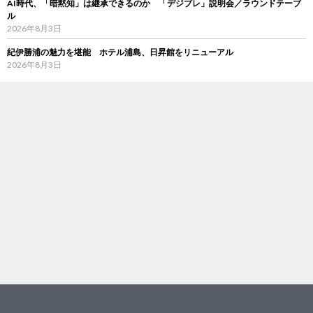
AI時代、「暗黙知」は継承できるのか 「デジブレ」説明会／ラウンドテーブ
ル
2026年8月3日
紀伊勝浦の魅力を堪能 ホテル浦島、日昇館をリニューアル
2026年8月3日