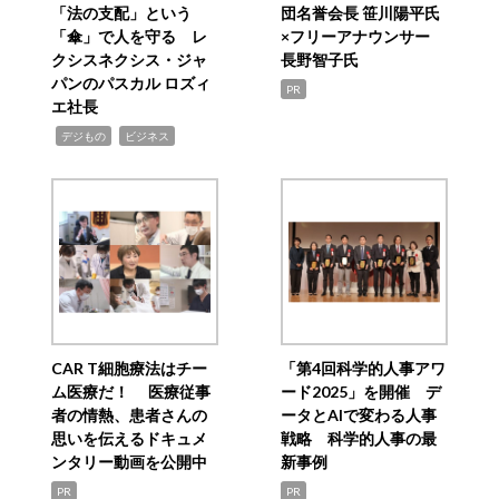
「法の支配」という
団名誉会長 笹川陽平氏
「傘」で人を守る レ
×フリーアナウンサー
クシスネクシス・ジャ
長野智子氏
パンのパスカル ロズィ
PR
エ社長
,
,
デジもの
ビジネス
CAR T細胞療法はチー
「第4回科学的人事アワ
ム医療だ！ 医療従事
ード2025」を開催 デ
者の情熱、患者さんの
ータとAIで変わる人事
思いを伝えるドキュメ
戦略 科学的人事の最
ンタリー動画を公開中
新事例
PR
PR