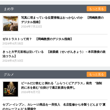
まめ学
もっと見る
写真に埋まっている位置情報はおっかないのか 【岡嶋教授の
デジタル指南】
2026年7月22日
ゼロトラストって何？ 【岡嶋教授のデジタル指南】
2026年6月18日
きっと大平元首相は泣いている 【政眼鏡（せいがんきょう）－本田雅俊の政
治コラム】
2026年6月10日
グルメ
もっと見る
ビールだけ飲むと倒れる「ふらつくビアグラス」発売 “強制
的に水を飲む”仕掛けで適正飲酒を後押し
2026年8月7日
セブン‐イレブン、カレー15商品を一斉投入 名店監修から冷製うどんまで“夏
のカレーフェス”を開催中