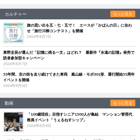
カルチャー
もっと見る
旅の思い出を五・七・五で！ エースが「かばんの日」に合わ
せ「旅行川柳コンテスト」を開催
2026年8月7日
東野圭吾が選んだ「記憶に残る一文」はどれ？ 最新作『永遠の記憶』発売で
読者参加型キャンペーン
2026年8月7日
55年間、京の街を走り続けてきた車両 嵐山線・モボ301形、運行開始55周年
イベントを開催
2026年8月6日
動画
もっと見る
「100歳現役」目指すシニア1500人が集結 マンション管理代
務員イベント「うぇるねすシップ」
2026年8月4日