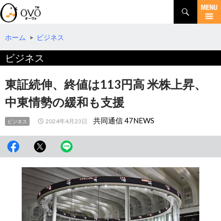
検
索
コ
ン
テ
ホーム
>
ビジネス
ン
ビジネス
ツ
へ
移
東証続伸、終値は113円高 米株上昇、
動
中東情勢の緩和も支援
共同通信 47NEWS
2024年4月23日
ビジネス