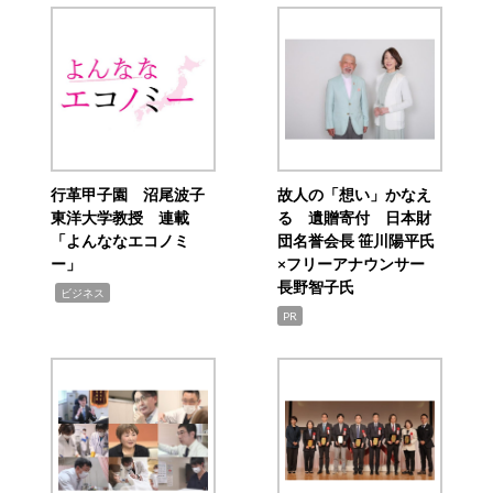
行革甲子園 沼尾波子
故人の「想い」かなえ
東洋大学教授 連載
る 遺贈寄付 日本財
「よんななエコノミ
団名誉会長 笹川陽平氏
ー」
×フリーアナウンサー
長野智子氏
,
ビジネス
PR