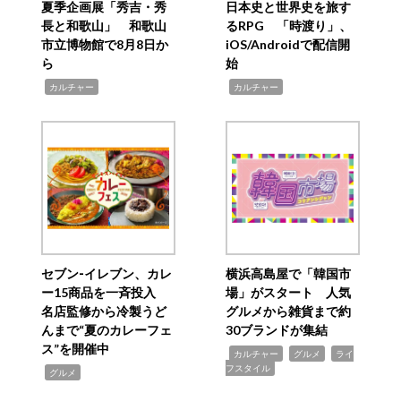
夏季企画展「秀吉・秀
日本史と世界史を旅す
長と和歌山」 和歌山
るRPG 「時渡り」、
市立博物館で8月8日か
iOS/Androidで配信開
ら
始
,
,
カルチャー
カルチャー
セブン‐イレブン、カレ
横浜高島屋で「韓国市
ー15商品を一斉投入
場」がスタート 人気
名店監修から冷製うど
グルメから雑貨まで約
んまで“夏のカレーフェ
30ブランドが集結
ス”を開催中
,
,
,
カルチャー
グルメ
ライ
フスタイル
,
グルメ