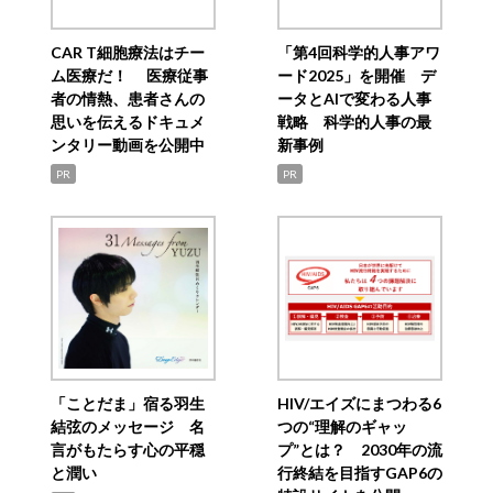
CAR T細胞療法はチー
「第4回科学的人事アワ
ム医療だ！ 医療従事
ード2025」を開催 デ
者の情熱、患者さんの
ータとAIで変わる人事
思いを伝えるドキュメ
戦略 科学的人事の最
ンタリー動画を公開中
新事例
PR
PR
「ことだま」宿る羽生
HIV/エイズにまつわる6
結弦のメッセージ 名
つの“理解のギャッ
言がもたらす心の平穏
プ”とは？ 2030年の流
と潤い
行終結を目指すGAP6の