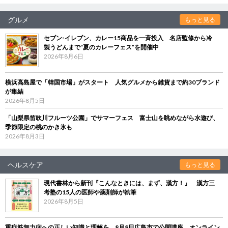
グルメ
もっと見る
セブン‐イレブン、カレー15商品を一斉投入 名店監修から冷
製うどんまで“夏のカレーフェス”を開催中
2026年8月6日
横浜高島屋で「韓国市場」がスタート 人気グルメから雑貨まで約30ブランド
が集結
2026年8月5日
「山梨県笛吹川フルーツ公園」でサマーフェス 富士山を眺めながら水遊び、
季節限定の桃のかき氷も
2026年8月3日
ヘルスケア
もっと見る
現代書林から新刊『こんなときには、まず、漢方！』 漢方三
考塾の15人の医師や薬剤師が執筆
2026年8月5日
重症筋無力症への正しい知識と理解を 8月8日広島市で公開講座、オンライン