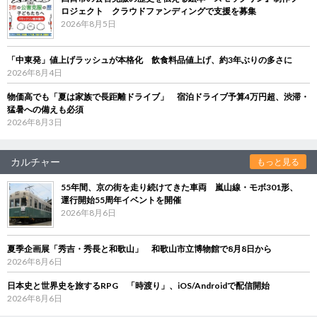
ロジェクト クラウドファンディングで支援を募集
2026年8月5日
「中東発」値上げラッシュが本格化 飲食料品値上げ、約3年ぶりの多さに
2026年8月4日
物価高でも「夏は家族で長距離ドライブ」 宿泊ドライブ予算4万円超、渋滞・
猛暑への備えも必須
2026年8月3日
カルチャー
もっと見る
55年間、京の街を走り続けてきた車両 嵐山線・モボ301形、
運行開始55周年イベントを開催
2026年8月6日
夏季企画展「秀吉・秀長と和歌山」 和歌山市立博物館で8月8日から
2026年8月6日
日本史と世界史を旅するRPG 「時渡り」、iOS/Androidで配信開始
2026年8月6日