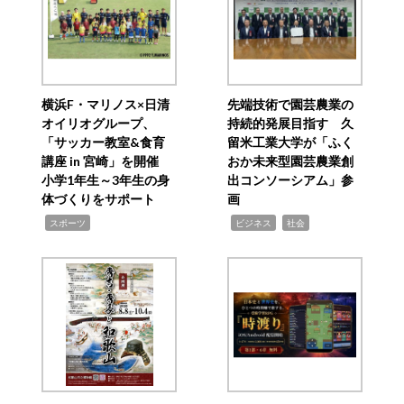
横浜F・マリノス×日清
先端技術で園芸農業の
オイリオグループ、
持続的発展目指す 久
「サッカー教室&食育
留米工業大学が「ふく
講座 in 宮崎」を開催
おか未来型園芸農業創
小学1年生～3年生の身
出コンソーシアム」参
体づくりをサポート
画
,
,
,
スポーツ
ビジネス
社会