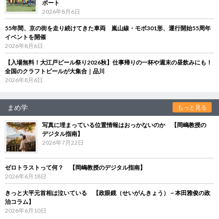
ポート
2026年8月6日
55年間、京の街を走り続けてきた車両 嵐山線・モボ301形、運行開始55周年
イベントを開催
2026年8月6日
【入場無料！大江戸ビール祭り2026秋】仕事帰りの一杯や週末の昼飲みにも！
全国のクラフトビールが大集合｜品川
2026年8月6日
まめ学
もっと見る
写真に埋まっている位置情報はおっかないのか 【岡嶋教授の
デジタル指南】
2026年7月22日
ゼロトラストって何？ 【岡嶋教授のデジタル指南】
2026年6月18日
きっと大平元首相は泣いている 【政眼鏡（せいがんきょう）－本田雅俊の政
治コラム】
2026年6月10日