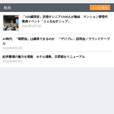
動画
もっと見る
「100歳現役」目指すシニア1500人が集結 マンション管理代
務員イベント「うぇるねすシップ」
2026年8月4日
AI時代、「暗黙知」は継承できるのか 「デジブレ」説明会／ラウンドテーブ
ル
2026年8月3日
紀伊勝浦の魅力を堪能 ホテル浦島、日昇館をリニューアル
2026年8月3日