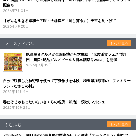
配信も
2026年7月31日
【がんを生きる緩和ケア医・大橋洋平「足し算命」】天空を見上げて
2026年7月28日
フェスティバル
もっと見る
絶品屋台グルメが全国各地から大集結 “庶民派食フェス”第4
回「川口×絶品グルメビール＆日本酒祭り2026」を開催
2026年4月15日
自分で収穫した秋野菜を使って芋煮作りを体験 埼玉県加須市の「ファミリー
ランドむさしの村」
2025年11月4日
春だけじゃもったいないさくらの名所、加治川で秋のマルシェ
2025年10月23日
ふむふむ
もっと見る
四日市の公害克服の歴史を伝える絵本『スモックリン』制作プ