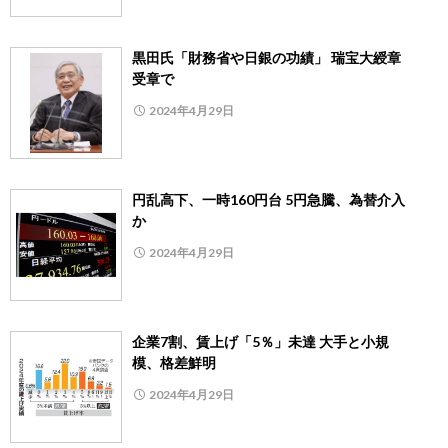
黒田氏「財務省や日銀の功績」 瑞宝大綬章
受章で
2024年4月29日
円乱高下、一時160円台 5円急騰、為替介入
か
2024年4月29日
企業7割、賃上げ「5％」未達 大手と小規
模、格差鮮明
2024年4月29日